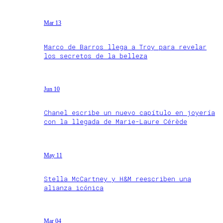
Mar 13
Marco de Barros llega a Troy para revelar
los secretos de la belleza
Jun 10
Chanel escribe un nuevo capítulo en joyería
con la llegada de Marie-Laure Cérède
May 11
Stella McCartney y H&M reescriben una
alianza icónica
Mar 04