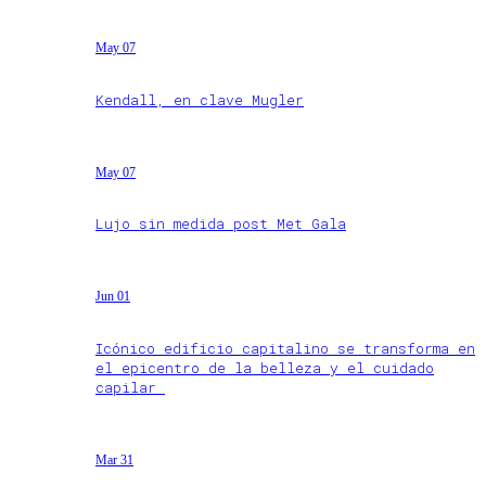
May 07
Kendall, en clave Mugler
May 07
Lujo sin medida post Met Gala
Jun 01
Icónico edificio capitalino se transforma en
el epicentro de la belleza y el cuidado
capilar
Mar 31