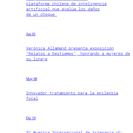
plataforma chilena de inteligencia
artificial que evalúa los daños
de un choque
Jun 01
Verónica Allamand presenta exposición
“Relatos a Destiempo”, honrando a mujeres de
su linaje
May 08
Innovador tratamiento para la epilepsia
focal
Dic 19
52 Muestra Internacional de Artesanía UC: