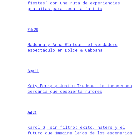
fiestas” con una ruta de experiencias
gratuitas para toda la familia
Feb 28
Madonna y Anna Wintour: el verdadero
espectáculo en Dolce & Gabbana
Ago 11
Katy Perry y Justin Trudeau: la inesperada
cercanía que despierta rumores
Jul 21
Karol G, sin filtro: éxito, haters y el
futuro que imagina lejos de los escenarios