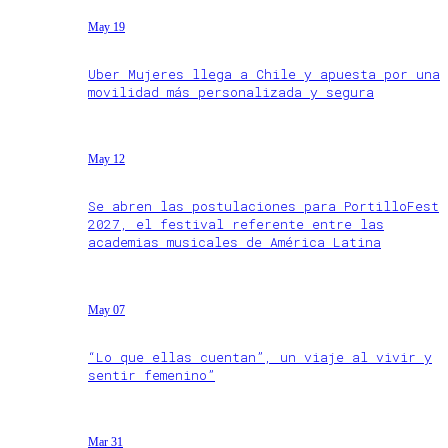
May 19
Uber Mujeres llega a Chile y apuesta por una
movilidad más personalizada y segura
May 12
Se abren las postulaciones para PortilloFest
2027, el festival referente entre las
academias musicales de América Latina
May 07
“Lo que ellas cuentan”, un viaje al vivir y
sentir femenino”
Mar 31