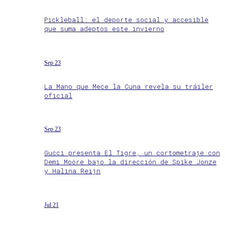
Pickleball: el deporte social y accesible
que suma adeptos este invierno
Sep 23
La Mano que Mece la Cuna revela su tráiler
oficial
Sep 23
Gucci presenta El Tigre, un cortometraje con
Demi Moore bajo la dirección de Spike Jonze
y Halina Reijn
Jul 21