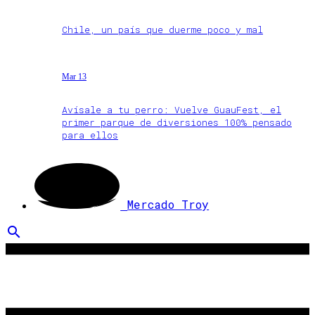
Chile, un país que duerme poco y mal
Mar 13
Avísale a tu perro: Vuelve GuauFest, el
primer parque de diversiones 100% pensado
para ellos
Mercado Troy
search