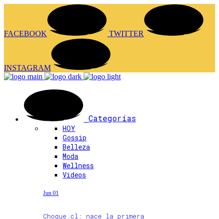
FACEBOOK
TWITTER
INSTAGRAM
Categorías
HOY
Gossip
Belleza
Moda
Wellness
Videos
Jun 01
Choque.cl: nace la primera