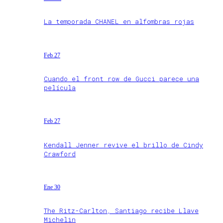
La temporada CHANEL en alfombras rojas
Feb 27
Cuando el front row de Gucci parece una
película
Feb 27
Kendall Jenner revive el brillo de Cindy
Crawford
Ene 30
The Ritz-Carlton, Santiago recibe Llave
Michelin