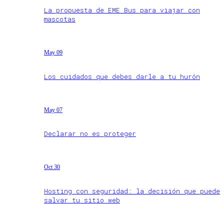
La propuesta de EME Bus para viajar con
mascotas
May 09
Los cuidados que debes darle a tu hurón
May 07
Declarar no es proteger
Oct 30
Hosting con seguridad: la decisión que puede
salvar tu sitio web