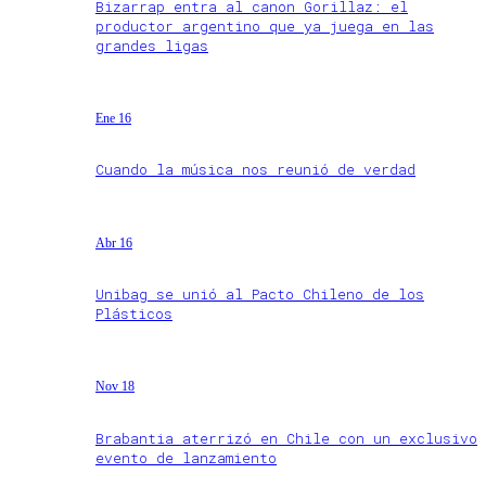
Bizarrap entra al canon Gorillaz: el
productor argentino que ya juega en las
grandes ligas
Ene 16
Cuando la música nos reunió de verdad
Abr 16
Unibag se unió al Pacto Chileno de los
Plásticos
Nov 18
Brabantia aterrizó en Chile con un exclusivo
evento de lanzamiento