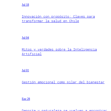
Jul 18
Innovación con propósito: Claves para
transformar la salud en Chile
Jul 04
Mitos y verdades sobre la Inteligencia
Artificial
Jul 01
Gestión emocional como pilar del bienestar
Ene 28
Deporte y naturaleza se vuelven a encontrar