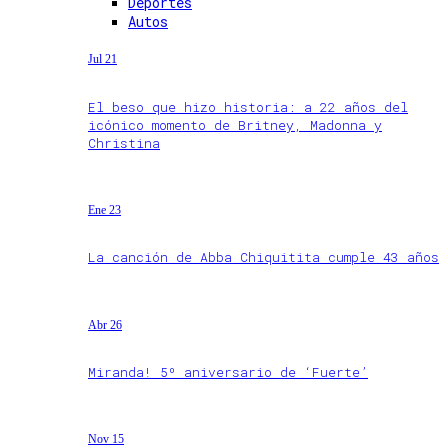
Deportes
Autos
Jul 21
El beso que hizo historia: a 22 años del
icónico momento de Britney, Madonna y
Christina
Ene 23
La canción de Abba Chiquitita cumple 43 años
Abr 26
Miranda! 5º aniversario de ‘Fuerte’
Nov 15