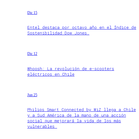
Dic 15
Entel destaca por octavo año en el Índice de
Sostenibilidad Dow Jones.
Dic 12
Whoosh: La revolución de e-scooters
eléctricos en Chile
Jun 25
Philips Smart Connected by WiZ llega a Chile
y a Sud América de la mano de una acción
social que mejorará la vida de los más
vulnerables