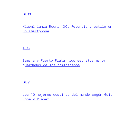
Dic 13
Xiaomi lanza Redmi 13C: Potencia y estilo en
un smartphone
Jul 15
Samaná y Puerto Plata, los secretos mejor
guardados de los dominicanos
Dic 21
Los 10 mejores destinos del mundo según Guía
Lonely Planet