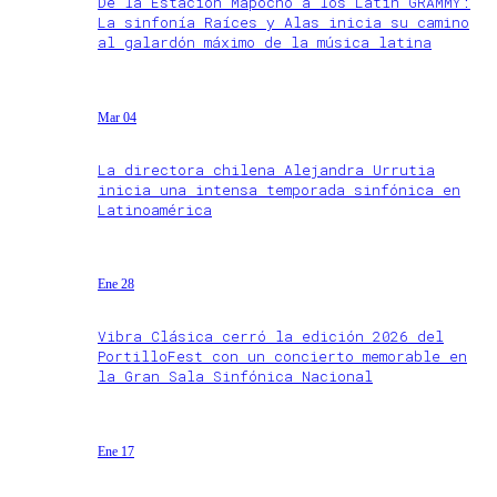
De la Estación Mapocho a los Latin GRAMMY:
La sinfonía Raíces y Alas inicia su camino
al galardón máximo de la música latina
Mar 04
La directora chilena Alejandra Urrutia
inicia una intensa temporada sinfónica en
Latinoamérica
Ene 28
Vibra Clásica cerró la edición 2026 del
PortilloFest con un concierto memorable en
la Gran Sala Sinfónica Nacional
Ene 17