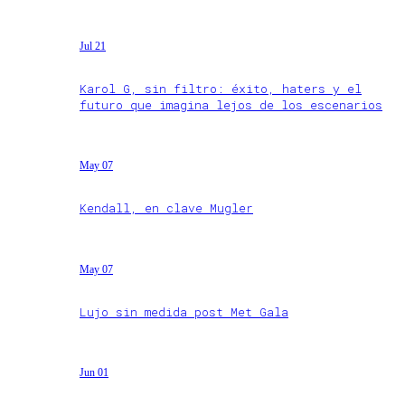
Jul 21
Karol G, sin filtro: éxito, haters y el
futuro que imagina lejos de los escenarios
May 07
Kendall, en clave Mugler
May 07
Lujo sin medida post Met Gala
Jun 01