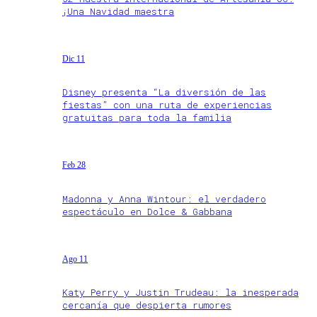
¡Una Navidad maestra
Dic 11
Disney presenta “La diversión de las
fiestas” con una ruta de experiencias
gratuitas para toda la familia
Feb 28
Madonna y Anna Wintour: el verdadero
espectáculo en Dolce & Gabbana
Ago 11
Katy Perry y Justin Trudeau: la inesperada
cercanía que despierta rumores