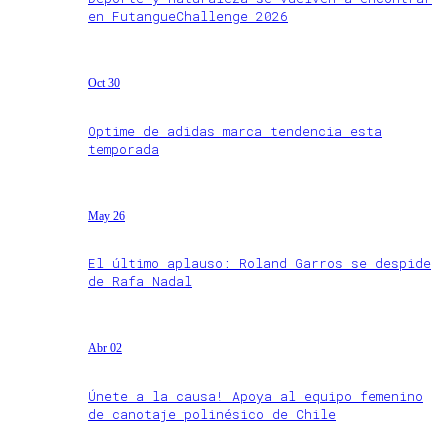
en FutangueChallenge 2026
Oct 30
Optime de adidas marca tendencia esta
temporada
May 26
El último aplauso: Roland Garros se despide
de Rafa Nadal
Abr 02
Únete a la causa! Apoya al equipo femenino
de canotaje polinésico de Chile