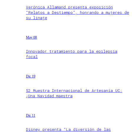
Verónica Allamand presenta exposición
“Relatos a Destiempo”, honrando a mujeres de
su linaje
May 08
Innovador tratamiento para la epilepsia
focal
Dic 19
52 Muestra Internacional de Artesanía UC:
¡Una Navidad maestra
Dic 11
Disney presenta “La diversión de las