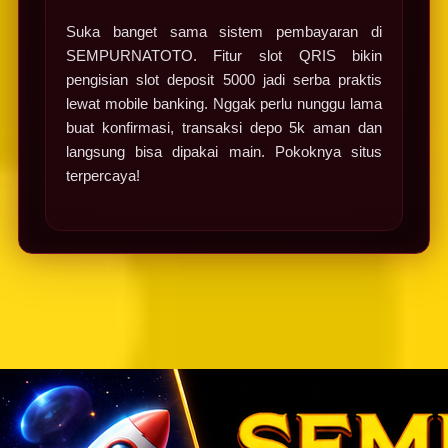
Suka banget sama sistem pembayaran di
SEMPURNATOTO. Fitur slot QRIS bikin
pengisian slot deposit 5000 jadi serba praktis
lewat mobile banking. Nggak perlu nunggu lama
buat konfirmasi, transaksi depo 5k aman dan
langsung bisa dipakai main. Pokoknya situs
terpercaya!