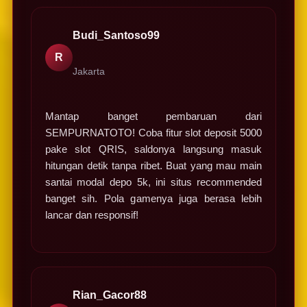
kapan saja tanpa terhalang jam
operasional bank.
Budi_Santoso99
R
Jakarta
Mantap banget pembaruan dari
SEMPURNATOTO! Coba fitur slot deposit 5000
pake slot QRIS, saldonya langsung masuk
hitungan detik tanpa ribet. Buat yang mau main
santai modal depo 5k, ini situs recommended
banget sih. Pola gamenya juga berasa lebih
lancar dan responsif!
Rian_Gacor88