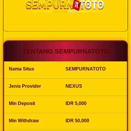
depo 5k
berikan
metode cepat
transaksi
lewat scan
qris deposit
5000 dengan
dukungan
TENTANG SEMPURNATOTO
pola putaran
games
mudah raih
Nama Situs
SEMPURNATOTO
V
i
Jenis Provider
NEXUS
e
w
Min Deposit
IDR 5,000
l
i
c
Min Withdraw
IDR 50,000
e
n