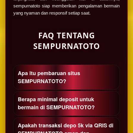
sempurnatoto siap memberikan pengalaman bermain
yang nyaman dan responsif setiap saat.
FAQ TENTANG
SEMPURNATOTO
Apa itu pembaruan situs
SEMPURNATOTO?
SEMPURNATOTO hadirkan pembaruan
Berapa minimal deposit untuk
situs slot depo 5k berikan metode cepat
bermain di SEMPURNATOTO?
transaksi lewat scan QRIS deposit 5000
dengan dukungan pola putaran games
Minimal transaksi di platform ini sangat
Apakah transaksi depo 5k via QRIS di
mudah raih kemenangan. Pembaruan ini
terjangkau, yaitu melalui fitur slot deposit