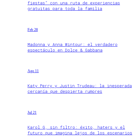
fiestas” con una ruta de experiencias
gratuitas para toda la familia
Feb 28
Madonna y Anna Wintour: el verdadero
espectáculo en Dolce & Gabbana
Ago 11
Katy Perry y Justin Trudeau: la inesperada
cercanía que despierta rumores
Jul 21
Karol G, sin filtro: éxito, haters y el
futuro que imagina lejos de los escenarios