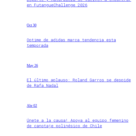
en FutangueChallenge 2026
Oct 30
Optime de adidas marca tendencia esta
temporada
May 26
El último aplauso: Roland Garros se despide
de Rafa Nadal
Abr 02
Únete a la causa! Apoya al equipo femenino
de canotaje polinésico de Chile