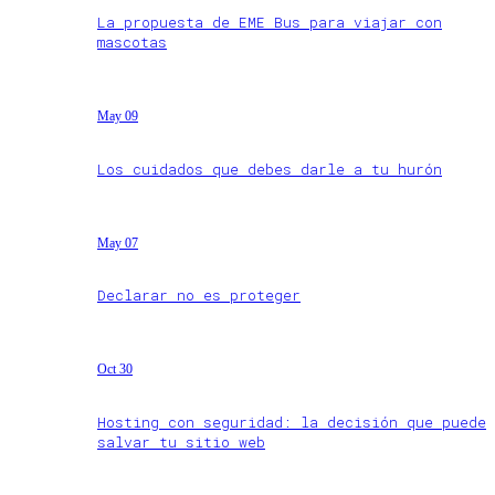
La propuesta de EME Bus para viajar con
mascotas
May 09
Los cuidados que debes darle a tu hurón
May 07
Declarar no es proteger
Oct 30
Hosting con seguridad: la decisión que puede
salvar tu sitio web