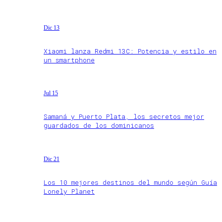
Dic 13
Xiaomi lanza Redmi 13C: Potencia y estilo en
un smartphone
Jul 15
Samaná y Puerto Plata, los secretos mejor
guardados de los dominicanos
Dic 21
Los 10 mejores destinos del mundo según Guía
Lonely Planet