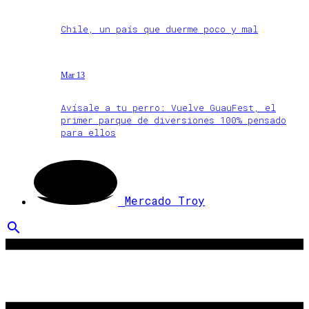
Chile, un país que duerme poco y mal
Mar 13
Avísale a tu perro: Vuelve GuauFest, el
primer parque de diversiones 100% pensado
para ellos
Mercado Troy
search