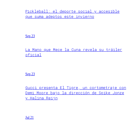
Pickleball: el deporte social y accesible
que suma adeptos este invierno
Sep 23
La Mano que Mece la Cuna revela su tráiler
oficial
Sep 23
Gucci presenta El Tigre, un cortometraje con
Demi Moore bajo la dirección de Spike Jonze
y Halina Reijn
Jul 21