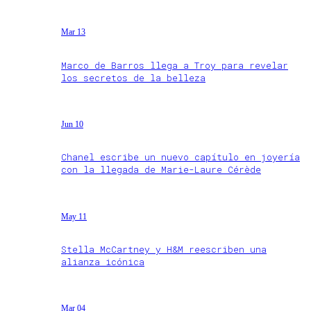
Mar 13
Marco de Barros llega a Troy para revelar
los secretos de la belleza
Jun 10
Chanel escribe un nuevo capítulo en joyería
con la llegada de Marie-Laure Cérède
May 11
Stella McCartney y H&M reescriben una
alianza icónica
Mar 04