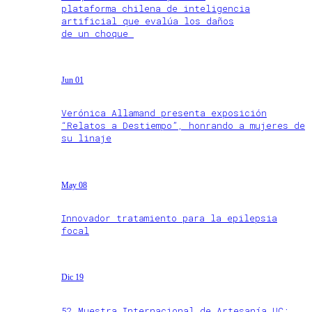
plataforma chilena de inteligencia
artificial que evalúa los daños
de un choque
Jun 01
Verónica Allamand presenta exposición
“Relatos a Destiempo”, honrando a mujeres de
su linaje
May 08
Innovador tratamiento para la epilepsia
focal
Dic 19
52 Muestra Internacional de Artesanía UC: