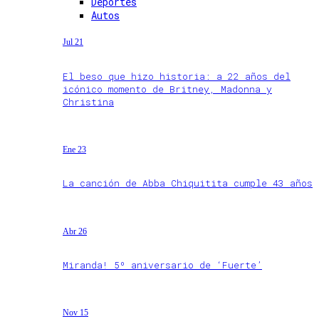
Deportes
Autos
Jul 21
El beso que hizo historia: a 22 años del
icónico momento de Britney, Madonna y
Christina
Ene 23
La canción de Abba Chiquitita cumple 43 años
Abr 26
Miranda! 5º aniversario de ‘Fuerte’
Nov 15