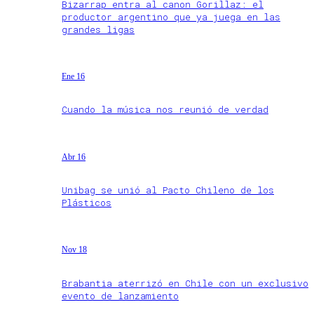
Bizarrap entra al canon Gorillaz: el
productor argentino que ya juega en las
grandes ligas
Ene 16
Cuando la música nos reunió de verdad
Abr 16
Unibag se unió al Pacto Chileno de los
Plásticos
Nov 18
Brabantia aterrizó en Chile con un exclusivo
evento de lanzamiento