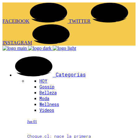
FACEBOOK
TWITTER
INSTAGRAM
Categorías
HOY
Gossip
Belleza
Moda
Wellness
Videos
Jun 01
Choque.cl: nace la primera