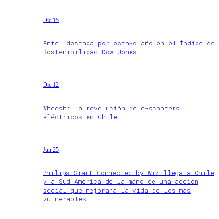
Dic 15
Entel destaca por octavo año en el Índice de
Sostenibilidad Dow Jones.
Dic 12
Whoosh: La revolución de e-scooters
eléctricos en Chile
Jun 25
Philips Smart Connected by WiZ llega a Chile
y a Sud América de la mano de una acción
social que mejorará la vida de los más
vulnerables