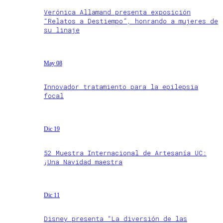
Verónica Allamand presenta exposición
“Relatos a Destiempo”, honrando a mujeres de
su linaje
May 08
Innovador tratamiento para la epilepsia
focal
Dic 19
52 Muestra Internacional de Artesanía UC:
¡Una Navidad maestra
Dic 11
Disney presenta “La diversión de las