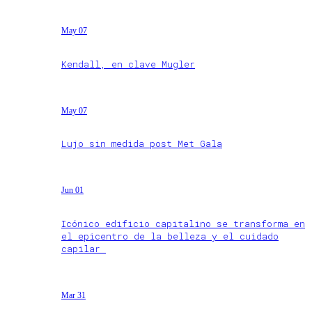
May 07
Kendall, en clave Mugler
May 07
Lujo sin medida post Met Gala
Jun 01
Icónico edificio capitalino se transforma en
el epicentro de la belleza y el cuidado
capilar
Mar 31