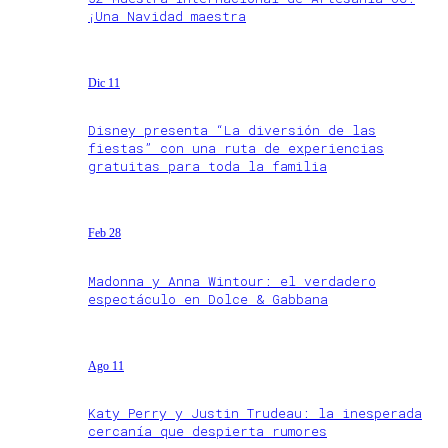
¡Una Navidad maestra
Dic 11
Disney presenta “La diversión de las
fiestas” con una ruta de experiencias
gratuitas para toda la familia
Feb 28
Madonna y Anna Wintour: el verdadero
espectáculo en Dolce & Gabbana
Ago 11
Katy Perry y Justin Trudeau: la inesperada
cercanía que despierta rumores