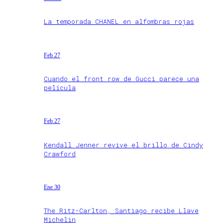
La temporada CHANEL en alfombras rojas
Feb 27
Cuando el front row de Gucci parece una
película
Feb 27
Kendall Jenner revive el brillo de Cindy
Crawford
Ene 30
The Ritz-Carlton, Santiago recibe Llave
Michelin