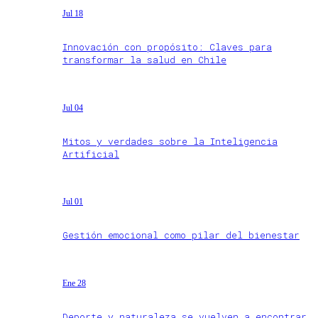
Jul 18
Innovación con propósito: Claves para
transformar la salud en Chile
Jul 04
Mitos y verdades sobre la Inteligencia
Artificial
Jul 01
Gestión emocional como pilar del bienestar
Ene 28
Deporte y naturaleza se vuelven a encontrar