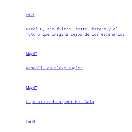
Jul 21
Karol G, sin filtro: éxito, haters y el
futuro que imagina lejos de los escenarios
May 07
Kendall, en clave Mugler
May 07
Lujo sin medida post Met Gala
Jun 01