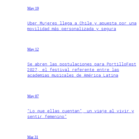
May 19
Uber Mujeres llega a Chile y apuesta por una
movilidad más personalizada y segura
May 12
Se abren las postulaciones para PortilloFest
2027, el festival referente entre las
academias musicales de América Latina
May 07
“Lo que ellas cuentan”, un viaje al vivir y
sentir femenino”
Mar 31