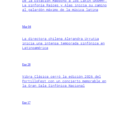
De la Estación Mapocho a los Latin GRAMMY:
La sinfonía Raíces y Alas inicia su camino
al galardón máximo de la música latina
Mar 04
La directora chilena Alejandra Urrutia
inicia una intensa temporada sinfónica en
Latinoamérica
Ene 28
Vibra Clásica cerró la edición 2026 del
PortilloFest con un concierto memorable en
la Gran Sala Sinfónica Nacional
Ene 17