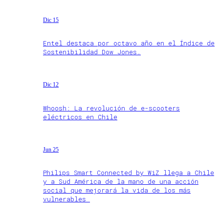
Dic 15
Entel destaca por octavo año en el Índice de
Sostenibilidad Dow Jones.
Dic 12
Whoosh: La revolución de e-scooters
eléctricos en Chile
Jun 25
Philips Smart Connected by WiZ llega a Chile
y a Sud América de la mano de una acción
social que mejorará la vida de los más
vulnerables