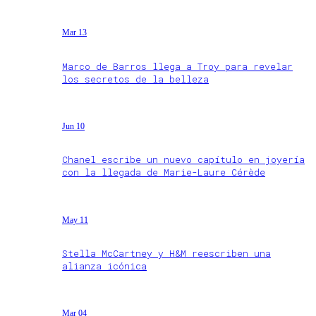
Mar 13
Marco de Barros llega a Troy para revelar
los secretos de la belleza
Jun 10
Chanel escribe un nuevo capítulo en joyería
con la llegada de Marie-Laure Cérède
May 11
Stella McCartney y H&M reescriben una
alianza icónica
Mar 04