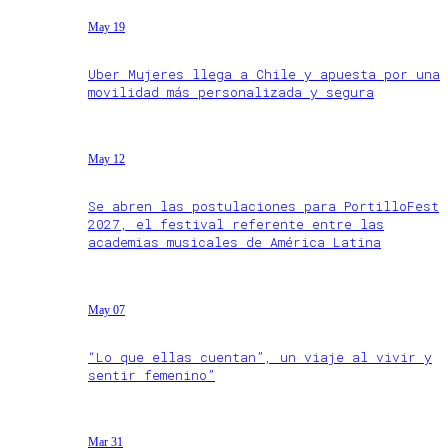
May 19
Uber Mujeres llega a Chile y apuesta por una
movilidad más personalizada y segura
May 12
Se abren las postulaciones para PortilloFest
2027, el festival referente entre las
academias musicales de América Latina
May 07
“Lo que ellas cuentan”, un viaje al vivir y
sentir femenino”
Mar 31