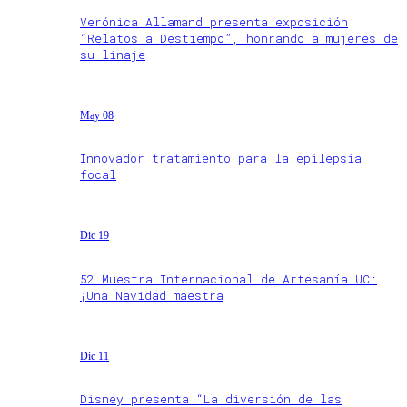
Verónica Allamand presenta exposición
“Relatos a Destiempo”, honrando a mujeres de
su linaje
May 08
Innovador tratamiento para la epilepsia
focal
Dic 19
52 Muestra Internacional de Artesanía UC:
¡Una Navidad maestra
Dic 11
Disney presenta “La diversión de las