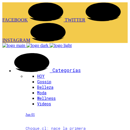
FACEBOOK
TWITTER
INSTAGRAM
Categorías
HOY
Gossip
Belleza
Moda
Wellness
Videos
Jun 01
Choque.cl: nace la primera