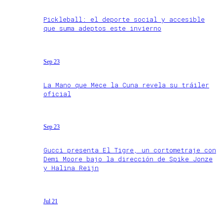
Pickleball: el deporte social y accesible
que suma adeptos este invierno
Sep 23
La Mano que Mece la Cuna revela su tráiler
oficial
Sep 23
Gucci presenta El Tigre, un cortometraje con
Demi Moore bajo la dirección de Spike Jonze
y Halina Reijn
Jul 21