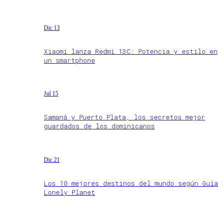
Dic 13
Xiaomi lanza Redmi 13C: Potencia y estilo en
un smartphone
Jul 15
Samaná y Puerto Plata, los secretos mejor
guardados de los dominicanos
Dic 21
Los 10 mejores destinos del mundo según Guía
Lonely Planet