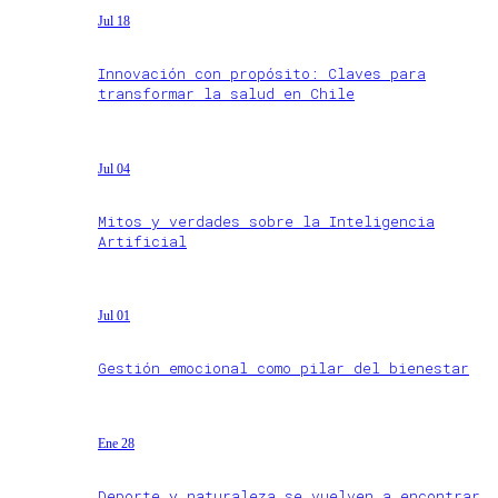
Jul 18
Innovación con propósito: Claves para
transformar la salud en Chile
Jul 04
Mitos y verdades sobre la Inteligencia
Artificial
Jul 01
Gestión emocional como pilar del bienestar
Ene 28
Deporte y naturaleza se vuelven a encontrar