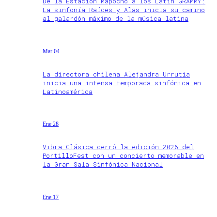
De la Estación Mapocho a los Latin GRAMMY:
La sinfonía Raíces y Alas inicia su camino
al galardón máximo de la música latina
Mar 04
La directora chilena Alejandra Urrutia
inicia una intensa temporada sinfónica en
Latinoamérica
Ene 28
Vibra Clásica cerró la edición 2026 del
PortilloFest con un concierto memorable en
la Gran Sala Sinfónica Nacional
Ene 17