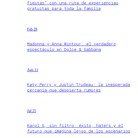
fiestas” con una ruta de experiencias
gratuitas para toda la familia
Feb 28
Madonna y Anna Wintour: el verdadero
espectáculo en Dolce & Gabbana
Ago 11
Katy Perry y Justin Trudeau: la inesperada
cercanía que despierta rumores
Jul 21
Karol G, sin filtro: éxito, haters y el
futuro que imagina lejos de los escenarios