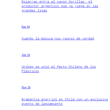
Bizarrap entra al canon Gorillaz: el
productor argentino que ya juega en las
grandes ligas
Ene 16
Cuando la música nos reunió de verdad
Abr 16
Unibag se unió al Pacto Chileno de los
Plásticos
Nov 18
Brabantia aterrizó en Chile con un exclusivo
evento de lanzamiento