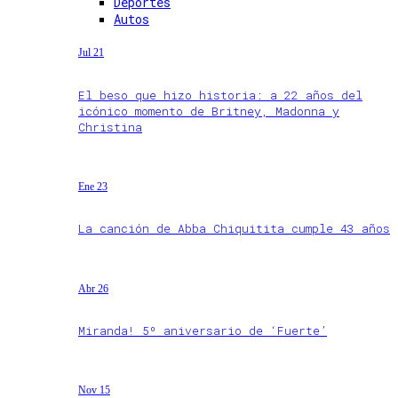
Deportes
Autos
Jul 21
El beso que hizo historia: a 22 años del
icónico momento de Britney, Madonna y
Christina
Ene 23
La canción de Abba Chiquitita cumple 43 años
Abr 26
Miranda! 5º aniversario de ‘Fuerte’
Nov 15