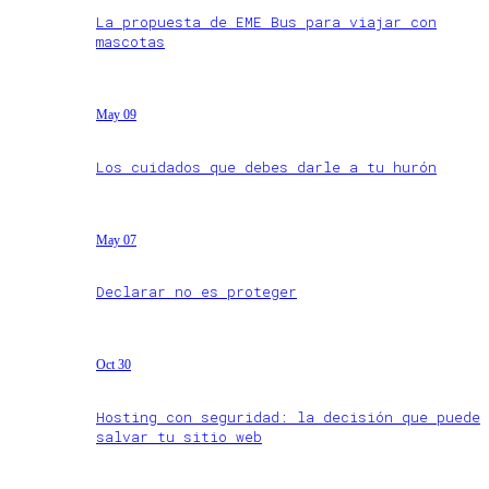
La propuesta de EME Bus para viajar con
mascotas
May 09
Los cuidados que debes darle a tu hurón
May 07
Declarar no es proteger
Oct 30
Hosting con seguridad: la decisión que puede
salvar tu sitio web