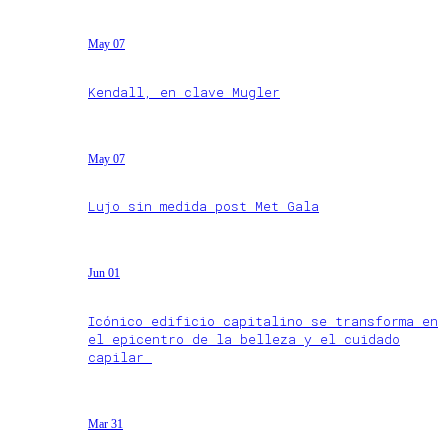
May 07
Kendall, en clave Mugler
May 07
Lujo sin medida post Met Gala
Jun 01
Icónico edificio capitalino se transforma en
el epicentro de la belleza y el cuidado
capilar
Mar 31