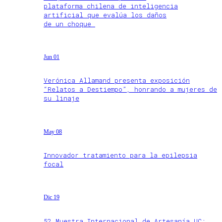
plataforma chilena de inteligencia
artificial que evalúa los daños
de un choque
Jun 01
Verónica Allamand presenta exposición
“Relatos a Destiempo”, honrando a mujeres de
su linaje
May 08
Innovador tratamiento para la epilepsia
focal
Dic 19
52 Muestra Internacional de Artesanía UC: