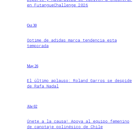
en FutangueChallenge 2026
Oct 30
Optime de adidas marca tendencia esta
temporada
May 26
El último aplauso: Roland Garros se despide
de Rafa Nadal
Abr 02
Únete a la causa! Apoya al equipo femenino
de canotaje polinésico de Chile