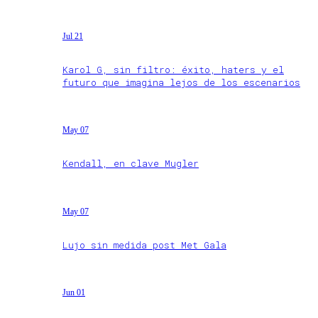
Jul 21
Karol G, sin filtro: éxito, haters y el
futuro que imagina lejos de los escenarios
May 07
Kendall, en clave Mugler
May 07
Lujo sin medida post Met Gala
Jun 01