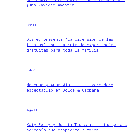
¡Una Navidad maestra
Dic 11
Disney presenta “La diversión de las
fiestas” con una ruta de experiencias
gratuitas para toda la familia
Feb 28
Madonna y Anna Wintour: el verdadero
espectáculo en Dolce & Gabbana
Ago 11
Katy Perry y Justin Trudeau: la inesperada
cercanía que despierta rumores