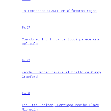
La temporada CHANEL en alfombras rojas
Feb 27
Cuando el front row de Gucci parece una
película
Feb 27
Kendall Jenner revive el brillo de Cindy
Crawford
Ene 30
The Ritz-Carlton, Santiago recibe Llave
Michelin