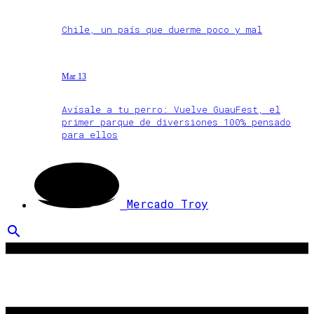
Chile, un país que duerme poco y mal
Mar 13
Avísale a tu perro: Vuelve GuauFest, el
primer parque de diversiones 100% pensado
para ellos
Mercado Troy
search