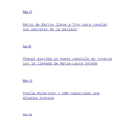
Mar 13
Marco de Barros llega a Troy para revelar
los secretos de la belleza
Jun 10
Chanel escribe un nuevo capítulo en joyería
con la llegada de Marie-Laure Cérède
May 11
Stella McCartney y H&M reescriben una
alianza icónica
Mar 04