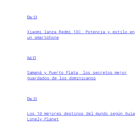
Dic 13
Xiaomi lanza Redmi 13C: Potencia y estilo en
un smartphone
Jul 15
Samaná y Puerto Plata, los secretos mejor
guardados de los dominicanos
Dic 21
Los 10 mejores destinos del mundo según Guía
Lonely Planet