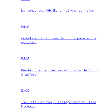
La temporada CHANEL en alfombras rojas
Feb 27
Cuando el front row de Gucci parece una
película
Feb 27
Kendall Jenner revive el brillo de Cindy
Crawford
Ene 30
The Ritz-Carlton, Santiago recibe Llave
Michelin