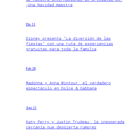
¡Una Navidad maestra
Dic 11
Disney presenta “La diversión de las
fiestas” con una ruta de experiencias
gratuitas para toda la familia
Feb 28
Madonna y Anna Wintour: el verdadero
espectáculo en Dolce & Gabbana
Ago 11
Katy Perry y Justin Trudeau: la inesperada
cercanía que despierta rumores