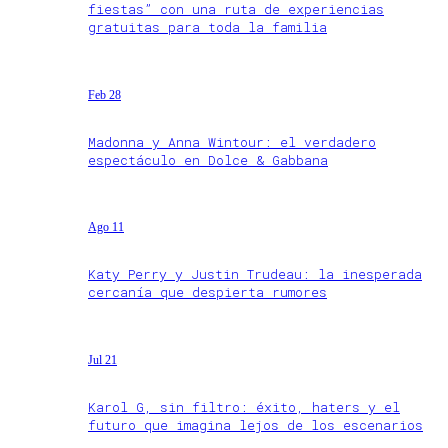
fiestas” con una ruta de experiencias
gratuitas para toda la familia
Feb 28
Madonna y Anna Wintour: el verdadero
espectáculo en Dolce & Gabbana
Ago 11
Katy Perry y Justin Trudeau: la inesperada
cercanía que despierta rumores
Jul 21
Karol G, sin filtro: éxito, haters y el
futuro que imagina lejos de los escenarios