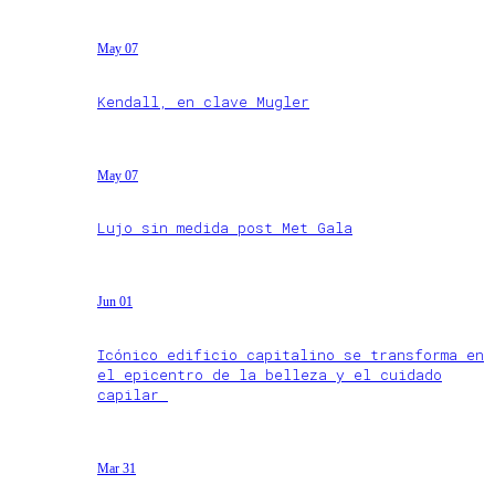
May 07
Kendall, en clave Mugler
May 07
Lujo sin medida post Met Gala
Jun 01
Icónico edificio capitalino se transforma en
el epicentro de la belleza y el cuidado
capilar
Mar 31