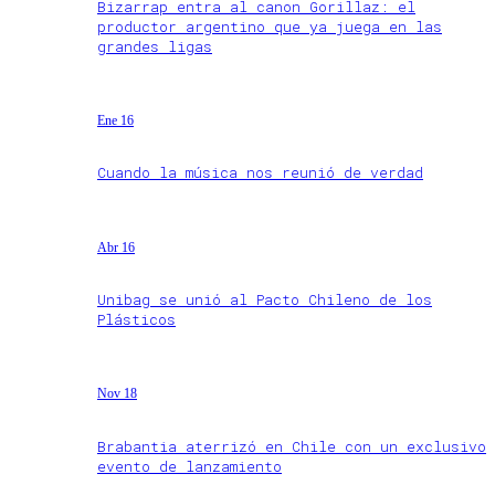
Bizarrap entra al canon Gorillaz: el
productor argentino que ya juega en las
grandes ligas
Ene 16
Cuando la música nos reunió de verdad
Abr 16
Unibag se unió al Pacto Chileno de los
Plásticos
Nov 18
Brabantia aterrizó en Chile con un exclusivo
evento de lanzamiento