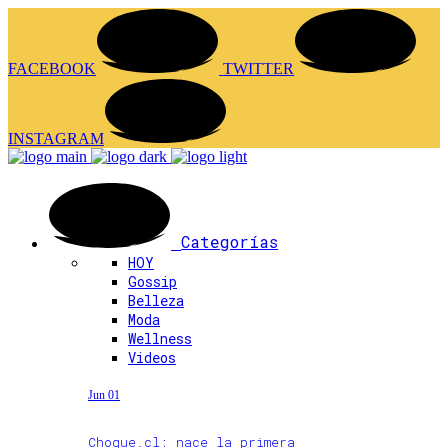
FACEBOOK
TWITTER
INSTAGRAM
Categorías
HOY
Gossip
Belleza
Moda
Wellness
Videos
Jun 01
Choque.cl: nace la primera