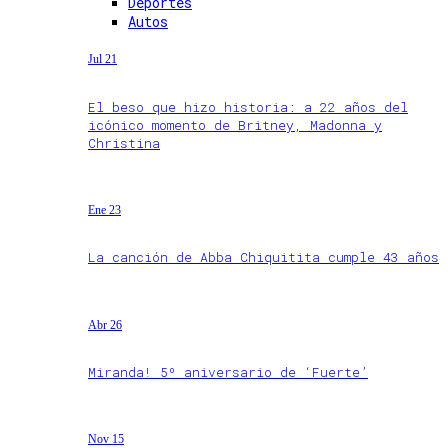
Deportes
Autos
Jul 21
El beso que hizo historia: a 22 años del
icónico momento de Britney, Madonna y
Christina
Ene 23
La canción de Abba Chiquitita cumple 43 años
Abr 26
Miranda! 5º aniversario de ‘Fuerte’
Nov 15