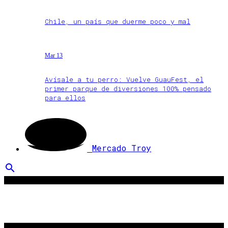
Chile, un país que duerme poco y mal
Mar 13
Avísale a tu perro: Vuelve GuauFest, el
primer parque de diversiones 100% pensado
para ellos
Mercado Troy
search