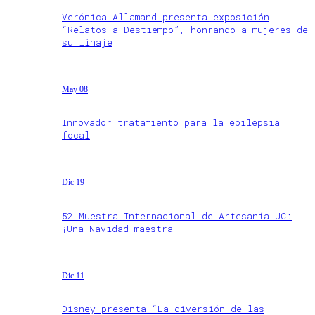
Verónica Allamand presenta exposición
“Relatos a Destiempo”, honrando a mujeres de
su linaje
May 08
Innovador tratamiento para la epilepsia
focal
Dic 19
52 Muestra Internacional de Artesanía UC:
¡Una Navidad maestra
Dic 11
Disney presenta “La diversión de las