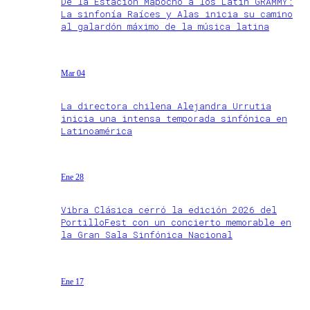
De la Estación Mapocho a los Latin GRAMMY:
La sinfonía Raíces y Alas inicia su camino
al galardón máximo de la música latina
Mar 04
La directora chilena Alejandra Urrutia
inicia una intensa temporada sinfónica en
Latinoamérica
Ene 28
Vibra Clásica cerró la edición 2026 del
PortilloFest con un concierto memorable en
la Gran Sala Sinfónica Nacional
Ene 17