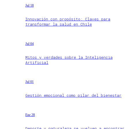
Jul 18
Innovación con propósito: Claves para
transformar la salud en Chile
Jul 04
Mitos y verdades sobre la Inteligencia
Artificial
Jul 01
Gestión emocional como pilar del bienestar
Ene 28
Deporte y naturaleza se vuelven a encontrar