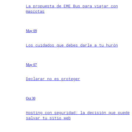
La propuesta de EME Bus para viajar con
mascotas
May 09
Los cuidados que debes darle a tu hurón
May 07
Declarar no es proteger
Oct 30
Hosting con seguridad: la decisión que puede
salvar tu sitio web