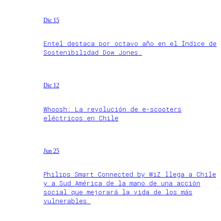
Dic 15
Entel destaca por octavo año en el Índice de
Sostenibilidad Dow Jones.
Dic 12
Whoosh: La revolución de e-scooters
eléctricos en Chile
Jun 25
Philips Smart Connected by WiZ llega a Chile
y a Sud América de la mano de una acción
social que mejorará la vida de los más
vulnerables