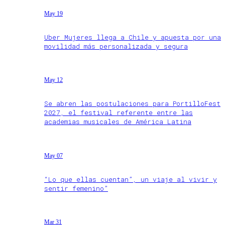
May 19
Uber Mujeres llega a Chile y apuesta por una
movilidad más personalizada y segura
May 12
Se abren las postulaciones para PortilloFest
2027, el festival referente entre las
academias musicales de América Latina
May 07
“Lo que ellas cuentan”, un viaje al vivir y
sentir femenino”
Mar 31