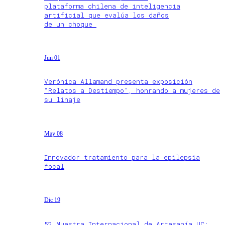
plataforma chilena de inteligencia
artificial que evalúa los daños
de un choque
Jun 01
Verónica Allamand presenta exposición
“Relatos a Destiempo”, honrando a mujeres de
su linaje
May 08
Innovador tratamiento para la epilepsia
focal
Dic 19
52 Muestra Internacional de Artesanía UC: