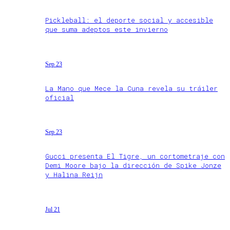
Pickleball: el deporte social y accesible
que suma adeptos este invierno
Sep 23
La Mano que Mece la Cuna revela su tráiler
oficial
Sep 23
Gucci presenta El Tigre, un cortometraje con
Demi Moore bajo la dirección de Spike Jonze
y Halina Reijn
Jul 21