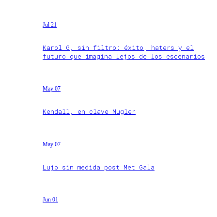
Jul 21
Karol G, sin filtro: éxito, haters y el
futuro que imagina lejos de los escenarios
May 07
Kendall, en clave Mugler
May 07
Lujo sin medida post Met Gala
Jun 01