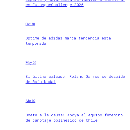
en FutangueChallenge 2026
Oct 30
Optime de adidas marca tendencia esta
temporada
May 26
El último aplauso: Roland Garros se despide
de Rafa Nadal
Abr 02
Únete a la causa! Apoya al equipo femenino
de canotaje polinésico de Chile