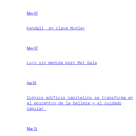
May 07
Kendall, en clave Mugler
May 07
Lujo sin medida post Met Gala
Jun 01
Icónico edificio capitalino se transforma en
el epicentro de la belleza y el cuidado
capilar
Mar 31