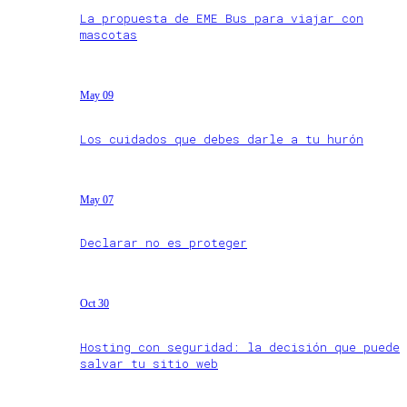
La propuesta de EME Bus para viajar con
mascotas
May 09
Los cuidados que debes darle a tu hurón
May 07
Declarar no es proteger
Oct 30
Hosting con seguridad: la decisión que puede
salvar tu sitio web