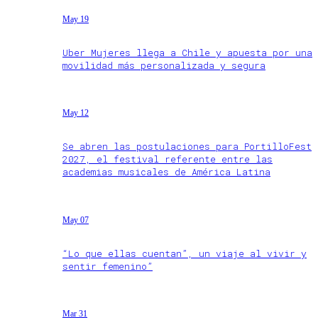
May 19
Uber Mujeres llega a Chile y apuesta por una
movilidad más personalizada y segura
May 12
Se abren las postulaciones para PortilloFest
2027, el festival referente entre las
academias musicales de América Latina
May 07
“Lo que ellas cuentan”, un viaje al vivir y
sentir femenino”
Mar 31