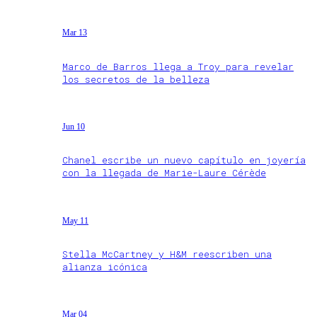
Mar 13
Marco de Barros llega a Troy para revelar
los secretos de la belleza
Jun 10
Chanel escribe un nuevo capítulo en joyería
con la llegada de Marie-Laure Cérède
May 11
Stella McCartney y H&M reescriben una
alianza icónica
Mar 04