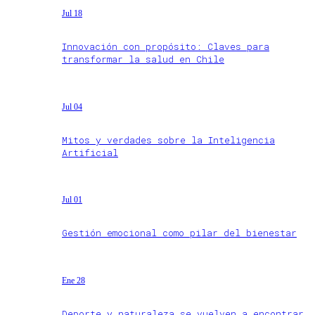
Jul 18
Innovación con propósito: Claves para
transformar la salud en Chile
Jul 04
Mitos y verdades sobre la Inteligencia
Artificial
Jul 01
Gestión emocional como pilar del bienestar
Ene 28
Deporte y naturaleza se vuelven a encontrar