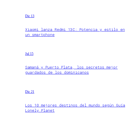
Dic 13
Xiaomi lanza Redmi 13C: Potencia y estilo en
un smartphone
Jul 15
Samaná y Puerto Plata, los secretos mejor
guardados de los dominicanos
Dic 21
Los 10 mejores destinos del mundo según Guía
Lonely Planet