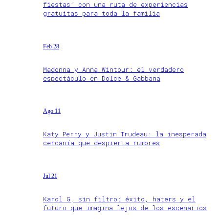
fiestas” con una ruta de experiencias
gratuitas para toda la familia
Feb 28
Madonna y Anna Wintour: el verdadero
espectáculo en Dolce & Gabbana
Ago 11
Katy Perry y Justin Trudeau: la inesperada
cercanía que despierta rumores
Jul 21
Karol G, sin filtro: éxito, haters y el
futuro que imagina lejos de los escenarios