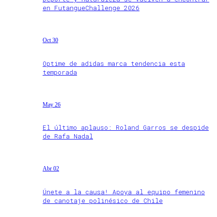
en FutangueChallenge 2026
Oct 30
Optime de adidas marca tendencia esta
temporada
May 26
El último aplauso: Roland Garros se despide
de Rafa Nadal
Abr 02
Únete a la causa! Apoya al equipo femenino
de canotaje polinésico de Chile