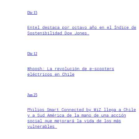
Dic 15
Entel destaca por octavo año en el Índice de
Sostenibilidad Dow Jones.
Dic 12
Whoosh: La revolución de e-scooters
eléctricos en Chile
Jun 25
Philips Smart Connected by WiZ llega a Chile
y a Sud América de la mano de una acción
social que mejorará la vida de los más
vulnerables