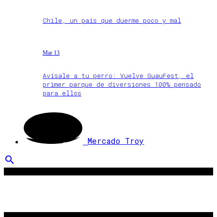
Chile, un país que duerme poco y mal
Mar 13
Avísale a tu perro: Vuelve GuauFest, el
primer parque de diversiones 100% pensado
para ellos
Mercado Troy
search