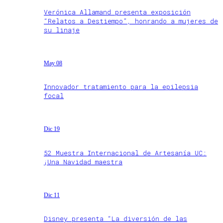
Verónica Allamand presenta exposición
“Relatos a Destiempo”, honrando a mujeres de
su linaje
May 08
Innovador tratamiento para la epilepsia
focal
Dic 19
52 Muestra Internacional de Artesanía UC:
¡Una Navidad maestra
Dic 11
Disney presenta “La diversión de las