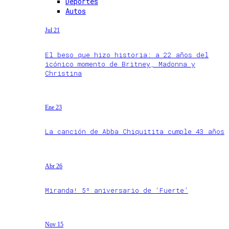
Deportes
Autos
Jul 21
El beso que hizo historia: a 22 años del
icónico momento de Britney, Madonna y
Christina
Ene 23
La canción de Abba Chiquitita cumple 43 años
Abr 26
Miranda! 5º aniversario de ‘Fuerte’
Nov 15