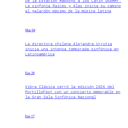
De la Estación Mapocho a los Latin GRAMMY:
La sinfonía Raíces y Alas inicia su camino
al galardón máximo de la música latina
Mar 04
La directora chilena Alejandra Urrutia
inicia una intensa temporada sinfónica en
Latinoamérica
Ene 28
Vibra Clásica cerró la edición 2026 del
PortilloFest con un concierto memorable en
la Gran Sala Sinfónica Nacional
Ene 17