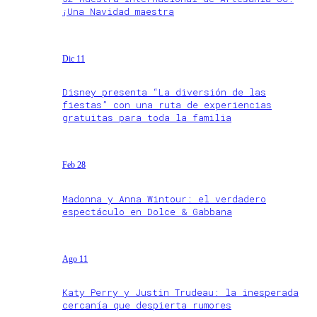
¡Una Navidad maestra
Dic 11
Disney presenta “La diversión de las
fiestas” con una ruta de experiencias
gratuitas para toda la familia
Feb 28
Madonna y Anna Wintour: el verdadero
espectáculo en Dolce & Gabbana
Ago 11
Katy Perry y Justin Trudeau: la inesperada
cercanía que despierta rumores