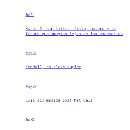
Jul 21
Karol G, sin filtro: éxito, haters y el
futuro que imagina lejos de los escenarios
May 07
Kendall, en clave Mugler
May 07
Lujo sin medida post Met Gala
Jun 01