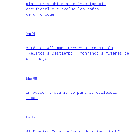
plataforma chilena de inteligencia
artificial que evalúa los daños
de un choque
Jun 01
Verónica Allamand presenta exposición
“Relatos a Destiempo”, honrando a mujeres de
su linaje
May 08
Innovador tratamiento para la epilepsia
focal
Dic 19
52 Muestra Internacional de Artesanía UC: