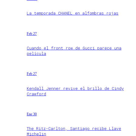
La temporada CHANEL en alfombras rojas
Feb 27
Cuando el front row de Gucci parece una
película
Feb 27
Kendall Jenner revive el brillo de Cindy
Crawford
Ene 30
The Ritz-Carlton, Santiago recibe Llave
Michelin