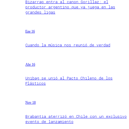
Bizarrap entra al canon Gorillaz: el
productor argentino que ya juega en las
grandes ligas
Ene 16
Cuando la música nos reunió de verdad
Abr 16
Unibag se unió al Pacto Chileno de los
Plásticos
Nov 18
Brabantia aterrizó en Chile con un exclusivo
evento de lanzamiento