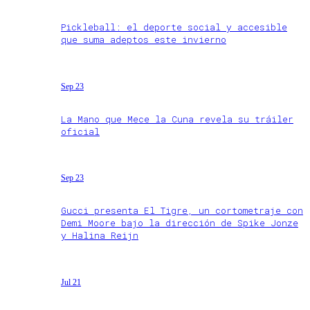
Pickleball: el deporte social y accesible
que suma adeptos este invierno
Sep 23
La Mano que Mece la Cuna revela su tráiler
oficial
Sep 23
Gucci presenta El Tigre, un cortometraje con
Demi Moore bajo la dirección de Spike Jonze
y Halina Reijn
Jul 21