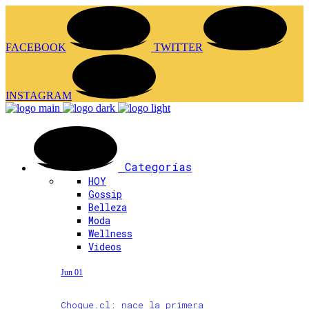
FACEBOOK
TWITTER
INSTAGRAM
Categorías
HOY
Gossip
Belleza
Moda
Wellness
Videos
Jun 01
Choque.cl: nace la primera