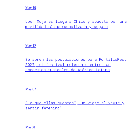
May 19
Uber Mujeres llega a Chile y apuesta por una
movilidad más personalizada y segura
May 12
Se abren las postulaciones para PortilloFest
2027, el festival referente entre las
academias musicales de América Latina
May 07
“Lo que ellas cuentan”, un viaje al vivir y
sentir femenino”
Mar 31