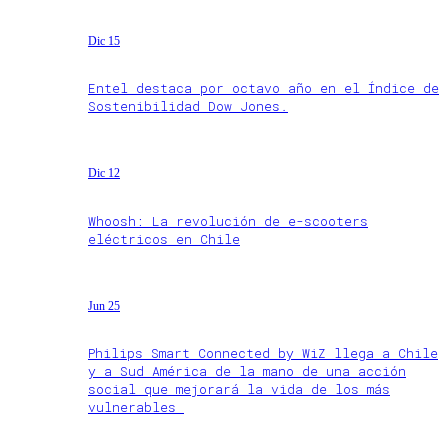
Dic 15
Entel destaca por octavo año en el Índice de
Sostenibilidad Dow Jones.
Dic 12
Whoosh: La revolución de e-scooters
eléctricos en Chile
Jun 25
Philips Smart Connected by WiZ llega a Chile
y a Sud América de la mano de una acción
social que mejorará la vida de los más
vulnerables