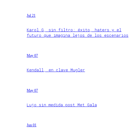
Jul 21
Karol G, sin filtro: éxito, haters y el
futuro que imagina lejos de los escenarios
May 07
Kendall, en clave Mugler
May 07
Lujo sin medida post Met Gala
Jun 01