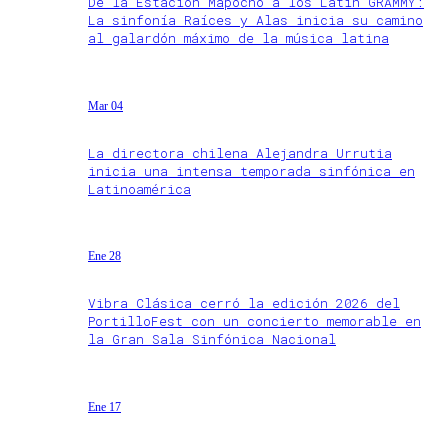
De la Estación Mapocho a los Latin GRAMMY:
La sinfonía Raíces y Alas inicia su camino
al galardón máximo de la música latina
Mar 04
La directora chilena Alejandra Urrutia
inicia una intensa temporada sinfónica en
Latinoamérica
Ene 28
Vibra Clásica cerró la edición 2026 del
PortilloFest con un concierto memorable en
la Gran Sala Sinfónica Nacional
Ene 17