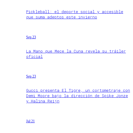
Pickleball: el deporte social y accesible
que suma adeptos este invierno
Sep 23
La Mano que Mece la Cuna revela su tráiler
oficial
Sep 23
Gucci presenta El Tigre, un cortometraje con
Demi Moore bajo la dirección de Spike Jonze
y Halina Reijn
Jul 21