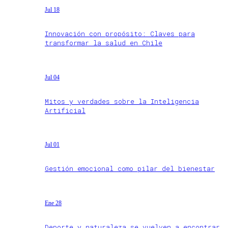
Jul 18
Innovación con propósito: Claves para
transformar la salud en Chile
Jul 04
Mitos y verdades sobre la Inteligencia
Artificial
Jul 01
Gestión emocional como pilar del bienestar
Ene 28
Deporte y naturaleza se vuelven a encontrar