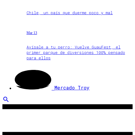
Chile, un país que duerme poco y mal
Mar 13
Avísale a tu perro: Vuelve GuauFest, el
primer parque de diversiones 100% pensado
para ellos
Mercado Troy
search