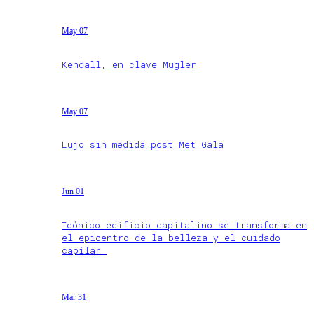
May 07
Kendall, en clave Mugler
May 07
Lujo sin medida post Met Gala
Jun 01
Icónico edificio capitalino se transforma en
el epicentro de la belleza y el cuidado
capilar
Mar 31