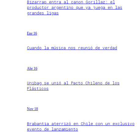
Bizarrap entra al canon Gorillaz: el
productor argentino que ya juega en las
grandes ligas
Ene 16
Cuando la música nos reunió de verdad
Abr 16
Unibag se unió al Pacto Chileno de los
Plásticos
Nov 18
Brabantia aterrizó en Chile con un exclusivo
evento de lanzamiento