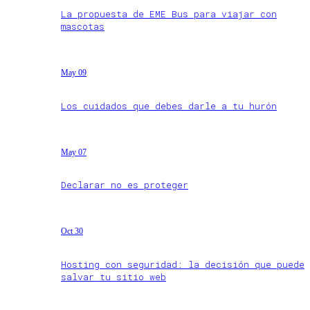
La propuesta de EME Bus para viajar con
mascotas
May 09
Los cuidados que debes darle a tu hurón
May 07
Declarar no es proteger
Oct 30
Hosting con seguridad: la decisión que puede
salvar tu sitio web