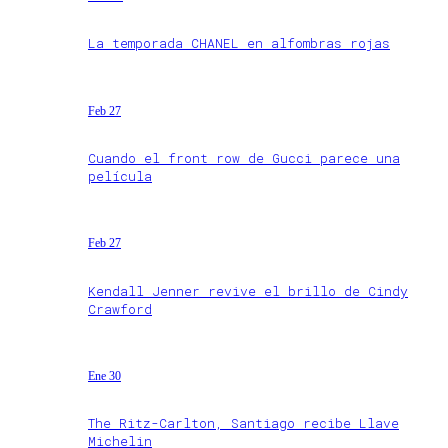
La temporada CHANEL en alfombras rojas
Feb 27
Cuando el front row de Gucci parece una
película
Feb 27
Kendall Jenner revive el brillo de Cindy
Crawford
Ene 30
The Ritz-Carlton, Santiago recibe Llave
Michelin