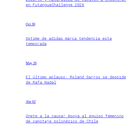
en FutangueChallenge 2026
Oct 30
Optime de adidas marca tendencia esta
temporada
May 26
El último aplauso: Roland Garros se despide
de Rafa Nadal
Abr 02
Únete a la causa! Apoya al equipo femenino
de canotaje polinésico de Chile