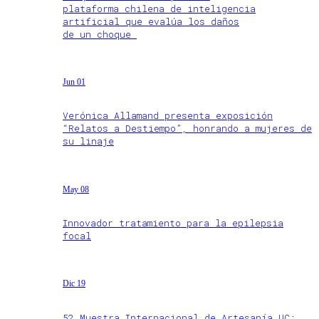
plataforma chilena de inteligencia
artificial que evalúa los daños
de un choque
Jun 01
Verónica Allamand presenta exposición
“Relatos a Destiempo”, honrando a mujeres de
su linaje
May 08
Innovador tratamiento para la epilepsia
focal
Dic 19
52 Muestra Internacional de Artesanía UC: