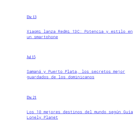
Dic 13
Xiaomi lanza Redmi 13C: Potencia y estilo en
un smartphone
Jul 15
Samaná y Puerto Plata, los secretos mejor
guardados de los dominicanos
Dic 21
Los 10 mejores destinos del mundo según Guía
Lonely Planet