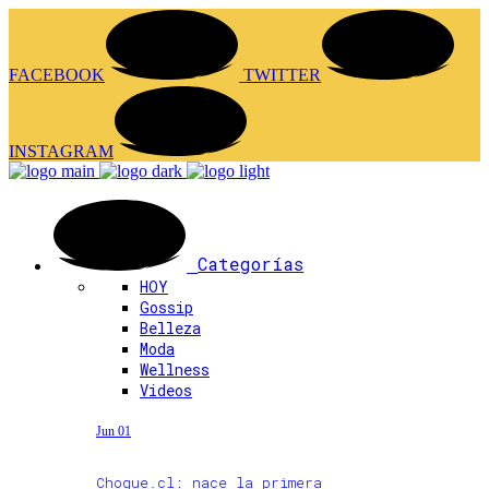
FACEBOOK
TWITTER
INSTAGRAM
Categorías
HOY
Gossip
Belleza
Moda
Wellness
Videos
Jun 01
Choque.cl: nace la primera