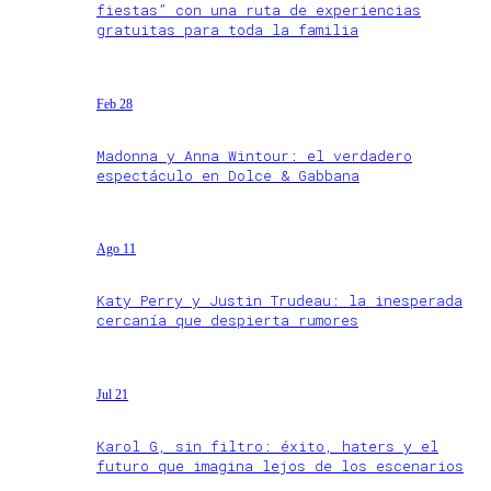
fiestas” con una ruta de experiencias
gratuitas para toda la familia
Feb 28
Madonna y Anna Wintour: el verdadero
espectáculo en Dolce & Gabbana
Ago 11
Katy Perry y Justin Trudeau: la inesperada
cercanía que despierta rumores
Jul 21
Karol G, sin filtro: éxito, haters y el
futuro que imagina lejos de los escenarios