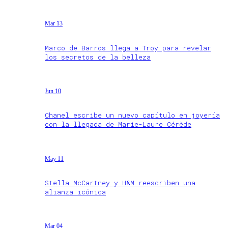
Mar 13
Marco de Barros llega a Troy para revelar
los secretos de la belleza
Jun 10
Chanel escribe un nuevo capítulo en joyería
con la llegada de Marie-Laure Cérède
May 11
Stella McCartney y H&M reescriben una
alianza icónica
Mar 04