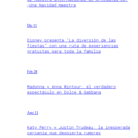
¡Una Navidad maestra
Dic 11
Disney presenta “La diversión de las
fiestas” con una ruta de experiencias
gratuitas para toda la familia
Feb 28
Madonna y Anna Wintour: el verdadero
espectáculo en Dolce & Gabbana
Ago 11
Katy Perry y Justin Trudeau: la inesperada
cercanía que despierta rumores