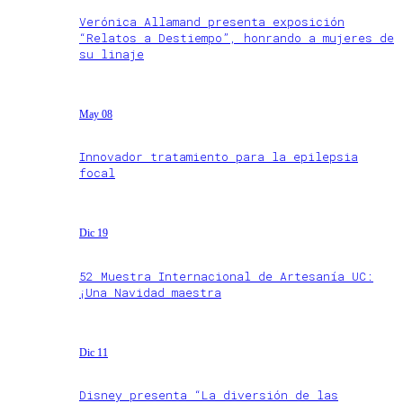
Verónica Allamand presenta exposición
“Relatos a Destiempo”, honrando a mujeres de
su linaje
May 08
Innovador tratamiento para la epilepsia
focal
Dic 19
52 Muestra Internacional de Artesanía UC:
¡Una Navidad maestra
Dic 11
Disney presenta “La diversión de las