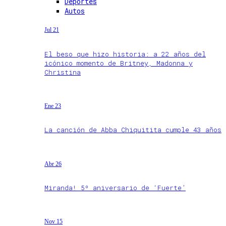
Deportes
Autos
Jul 21
El beso que hizo historia: a 22 años del
icónico momento de Britney, Madonna y
Christina
Ene 23
La canción de Abba Chiquitita cumple 43 años
Abr 26
Miranda! 5º aniversario de ‘Fuerte’
Nov 15