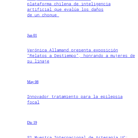
plataforma chilena de inteligencia
artificial que evalúa los daños
de un choque
Jun 01
Verónica Allamand presenta exposición
“Relatos a Destiempo”, honrando a mujeres de
su linaje
May 08
Innovador tratamiento para la epilepsia
focal
Dic 19
52 Muestra Internacional de Artesanía UC: