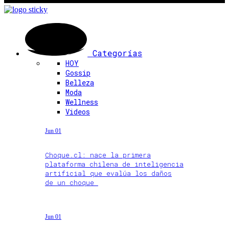
Categorías
HOY
Gossip
Belleza
Moda
Wellness
Videos
Jun 01
Choque.cl: nace la primera
plataforma chilena de inteligencia
artificial que evalúa los daños
de un choque
Jun 01