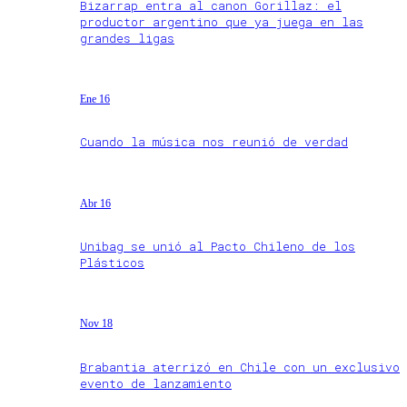
Bizarrap entra al canon Gorillaz: el
productor argentino que ya juega en las
grandes ligas
Ene 16
Cuando la música nos reunió de verdad
Abr 16
Unibag se unió al Pacto Chileno de los
Plásticos
Nov 18
Brabantia aterrizó en Chile con un exclusivo
evento de lanzamiento