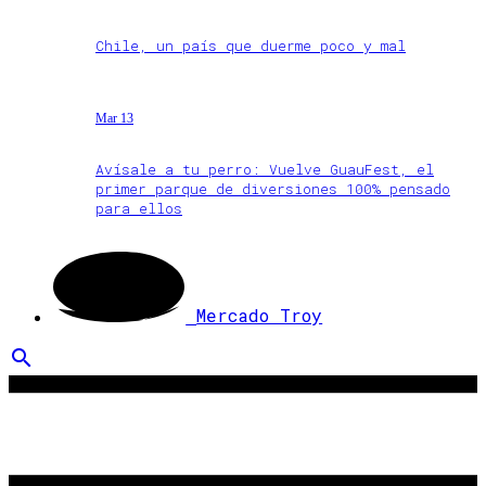
Chile, un país que duerme poco y mal
Mar 13
Avísale a tu perro: Vuelve GuauFest, el
primer parque de diversiones 100% pensado
para ellos
Mercado Troy
search