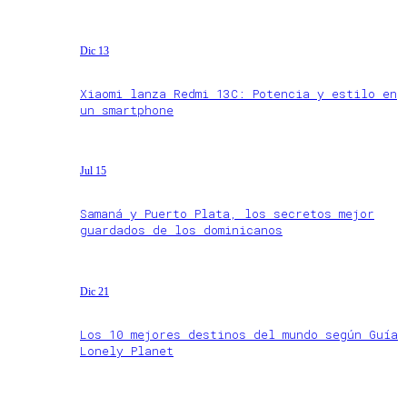
Dic 13
Xiaomi lanza Redmi 13C: Potencia y estilo en
un smartphone
Jul 15
Samaná y Puerto Plata, los secretos mejor
guardados de los dominicanos
Dic 21
Los 10 mejores destinos del mundo según Guía
Lonely Planet