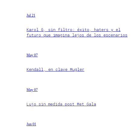
Jul 21
Karol G, sin filtro: éxito, haters y el
futuro que imagina lejos de los escenarios
May 07
Kendall, en clave Mugler
May 07
Lujo sin medida post Met Gala
Jun 01