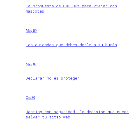
La propuesta de EME Bus para viajar con
mascotas
May 09
Los cuidados que debes darle a tu hurón
May 07
Declarar no es proteger
Oct 30
Hosting con seguridad: la decisión que puede
salvar tu sitio web