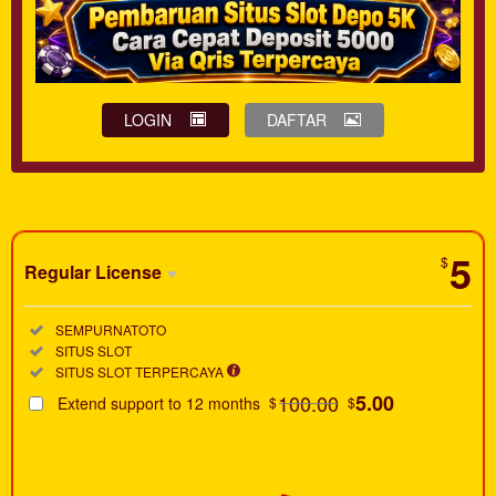
LOGIN
DAFTAR
Show More
5
$
Regular License
Regular
Included:
SEMPURNATOTO
License
Included:
SITUS SLOT
SELECTED
Included:
SITUS SLOT TERPERCAYA
88
$
100.00
5.00
Extend support to 12 months
$
$
Sempurnatoto
hadirkan
pembaruan
situs slot