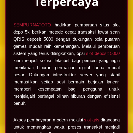
Terpercaya
SEMPURNATOTO
hadirkan pembaruan situs slot
depo 5k berikan metode cepat transaksi lewat scan
QRIS deposit 5000 dengan dukungan pola putaran
games mudah raih kemenangan. Melalui pembaruan
sistem yang terus ditingkatkan, opsi
slot deposit 5000
kini menjadi solusi fleksibel bagi pemain yang ingin
menikmati hiburan permainan digital tanpa modal
besar. Dukungan infrastruktur server yang stabil
memastikan setiap sesi bermain berjalan lancar,
memberi kesempatan bagi pengguna untuk
menjelajahi berbagai pilihan hiburan dengan efisiensi
penuh.
Akses pembayaran modern melalui
slot qris
dirancang
untuk memangkas waktu proses transaksi menjadi