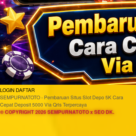
LOGIN
DAFTAR
SEMPURNATOTO - Pembaruan Situs Slot Depo 5K Cara
Cepat Deposit 5000 Via Qris Terpercaya
© COPYRIGHT 2026 SEMPURNATOTO x SEO DK.