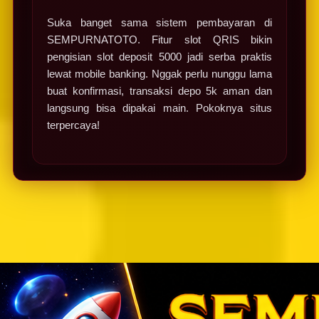
Suka banget sama sistem pembayaran di
SEMPURNATOTO. Fitur slot QRIS bikin
pengisian slot deposit 5000 jadi serba praktis
lewat mobile banking. Nggak perlu nunggu lama
buat konfirmasi, transaksi depo 5k aman dan
langsung bisa dipakai main. Pokoknya situs
terpercaya!