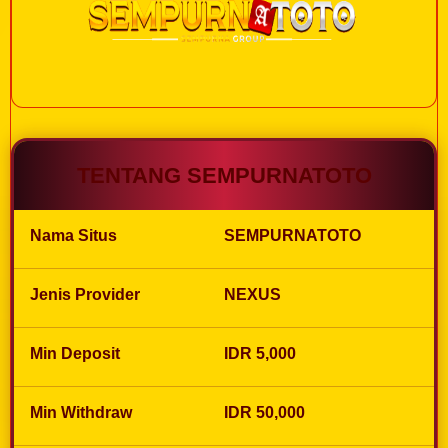
depo 5k
berikan
metode cepat
transaksi
lewat scan
qris deposit
5000 dengan
dukungan
TENTANG SEMPURNATOTO
pola putaran
games
mudah raih
Nama Situs
SEMPURNATOTO
V
i
Jenis Provider
NEXUS
e
w
Min Deposit
IDR 5,000
l
i
c
Min Withdraw
IDR 50,000
e
n