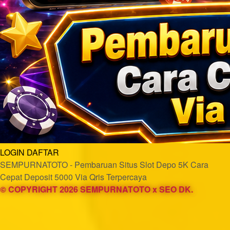
LOGIN
DAFTAR
SEMPURNATOTO - Pembaruan Situs Slot Depo 5K Cara
Cepat Deposit 5000 Via Qris Terpercaya
© COPYRIGHT 2026 SEMPURNATOTO x SEO DK.