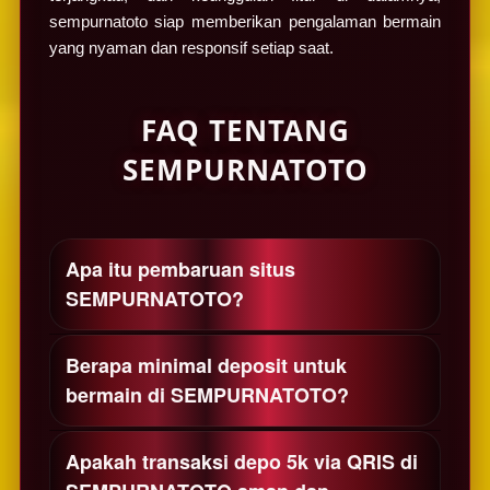
sempurnatoto siap memberikan pengalaman bermain
yang nyaman dan responsif setiap saat.
FAQ TENTANG
SEMPURNATOTO
Apa itu pembaruan situs
SEMPURNATOTO?
SEMPURNATOTO hadirkan pembaruan
Berapa minimal deposit untuk
situs slot depo 5k berikan metode cepat
bermain di SEMPURNATOTO?
transaksi lewat scan QRIS deposit 5000
dengan dukungan pola putaran games
Minimal transaksi di platform ini sangat
Apakah transaksi depo 5k via QRIS di
mudah raih kemenangan. Pembaruan ini
terjangkau, yaitu melalui fitur slot deposit