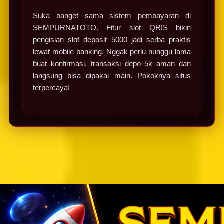
Suka banget sama sistem pembayaran di
SEMPURNATOTO. Fitur slot QRIS bikin
pengisian slot deposit 5000 jadi serba praktis
lewat mobile banking. Nggak perlu nunggu lama
buat konfirmasi, transaksi depo 5k aman dan
langsung bisa dipakai main. Pokoknya situs
terpercaya!