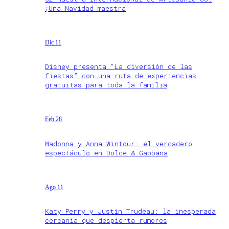
¡Una Navidad maestra
Dic 11
Disney presenta “La diversión de las
fiestas” con una ruta de experiencias
gratuitas para toda la familia
Feb 28
Madonna y Anna Wintour: el verdadero
espectáculo en Dolce & Gabbana
Ago 11
Katy Perry y Justin Trudeau: la inesperada
cercanía que despierta rumores