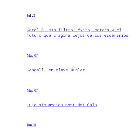
Jul 21
Karol G, sin filtro: éxito, haters y el
futuro que imagina lejos de los escenarios
May 07
Kendall, en clave Mugler
May 07
Lujo sin medida post Met Gala
Jun 01