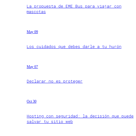
La propuesta de EME Bus para viajar con
mascotas
May 09
Los cuidados que debes darle a tu hurón
May 07
Declarar no es proteger
Oct 30
Hosting con seguridad: la decisión que puede
salvar tu sitio web