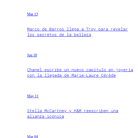
Mar 13
Marco de Barros llega a Troy para revelar
los secretos de la belleza
Jun 10
Chanel escribe un nuevo capítulo en joyería
con la llegada de Marie-Laure Cérède
May 11
Stella McCartney y H&M reescriben una
alianza icónica
Mar 04