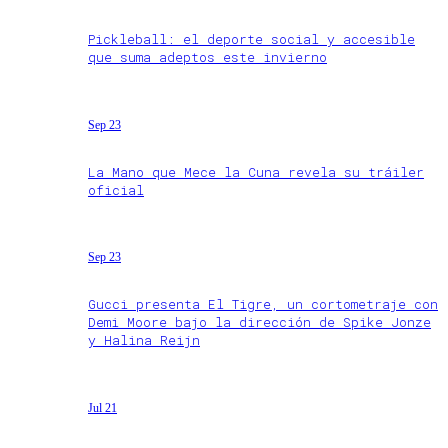
Pickleball: el deporte social y accesible
que suma adeptos este invierno
Sep 23
La Mano que Mece la Cuna revela su tráiler
oficial
Sep 23
Gucci presenta El Tigre, un cortometraje con
Demi Moore bajo la dirección de Spike Jonze
y Halina Reijn
Jul 21