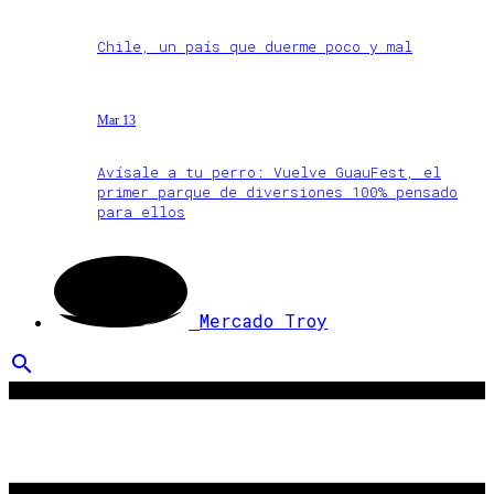
Chile, un país que duerme poco y mal
Mar 13
Avísale a tu perro: Vuelve GuauFest, el
primer parque de diversiones 100% pensado
para ellos
Mercado Troy
search