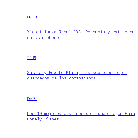
Dic 13
Xiaomi lanza Redmi 13C: Potencia y estilo en
un smartphone
Jul 15
Samaná y Puerto Plata, los secretos mejor
guardados de los dominicanos
Dic 21
Los 10 mejores destinos del mundo según Guía
Lonely Planet