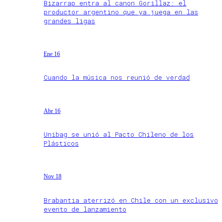
Bizarrap entra al canon Gorillaz: el
productor argentino que ya juega en las
grandes ligas
Ene 16
Cuando la música nos reunió de verdad
Abr 16
Unibag se unió al Pacto Chileno de los
Plásticos
Nov 18
Brabantia aterrizó en Chile con un exclusivo
evento de lanzamiento