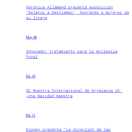
Verónica Allamand presenta exposición
“Relatos a Destiempo”, honrando a mujeres de
su linaje
May 08
Innovador tratamiento para la epilepsia
focal
Dic 19
52 Muestra Internacional de Artesanía UC:
¡Una Navidad maestra
Dic 11
Disney presenta “La diversión de las