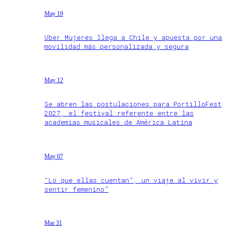
May 19
Uber Mujeres llega a Chile y apuesta por una
movilidad más personalizada y segura
May 12
Se abren las postulaciones para PortilloFest
2027, el festival referente entre las
academias musicales de América Latina
May 07
“Lo que ellas cuentan”, un viaje al vivir y
sentir femenino”
Mar 31