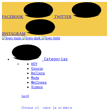
FACEBOOK
TWITTER
INSTAGRAM
Categorías
HOY
Gossip
Belleza
Moda
Wellness
Videos
Jun 01
Choque.cl: nace la primera