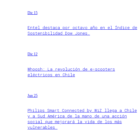
Dic 15
Entel destaca por octavo año en el Índice de
Sostenibilidad Dow Jones.
Dic 12
Whoosh: La revolución de e-scooters
eléctricos en Chile
Jun 25
Philips Smart Connected by WiZ llega a Chile
y a Sud América de la mano de una acción
social que mejorará la vida de los más
vulnerables