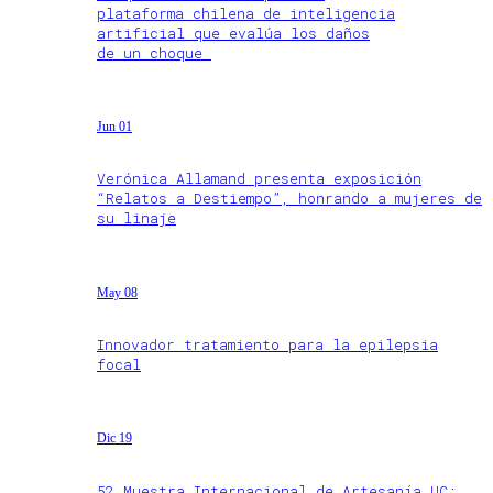
plataforma chilena de inteligencia
artificial que evalúa los daños
de un choque
Jun 01
Verónica Allamand presenta exposición
“Relatos a Destiempo”, honrando a mujeres de
su linaje
May 08
Innovador tratamiento para la epilepsia
focal
Dic 19
52 Muestra Internacional de Artesanía UC: