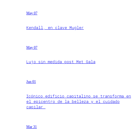
May 07
Kendall, en clave Mugler
May 07
Lujo sin medida post Met Gala
Jun 01
Icónico edificio capitalino se transforma en
el epicentro de la belleza y el cuidado
capilar
Mar 31