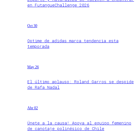
en FutangueChallenge 2026
Oct 30
Optime de adidas marca tendencia esta
temporada
May 26
El último aplauso: Roland Garros se despide
de Rafa Nadal
Abr 02
Únete a la causa! Apoya al equipo femenino
de canotaje polinésico de Chile