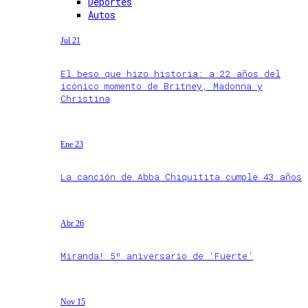
Deportes
Autos
Jul 21
El beso que hizo historia: a 22 años del
icónico momento de Britney, Madonna y
Christina
Ene 23
La canción de Abba Chiquitita cumple 43 años
Abr 26
Miranda! 5º aniversario de ‘Fuerte’
Nov 15