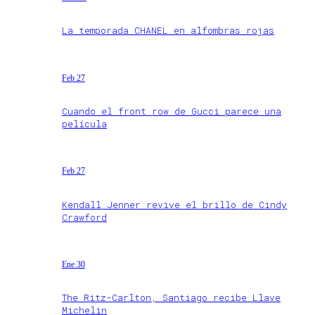
La temporada CHANEL en alfombras rojas
Feb 27
Cuando el front row de Gucci parece una
película
Feb 27
Kendall Jenner revive el brillo de Cindy
Crawford
Ene 30
The Ritz-Carlton, Santiago recibe Llave
Michelin