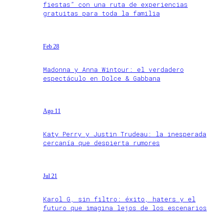
fiestas” con una ruta de experiencias
gratuitas para toda la familia
Feb 28
Madonna y Anna Wintour: el verdadero
espectáculo en Dolce & Gabbana
Ago 11
Katy Perry y Justin Trudeau: la inesperada
cercanía que despierta rumores
Jul 21
Karol G, sin filtro: éxito, haters y el
futuro que imagina lejos de los escenarios