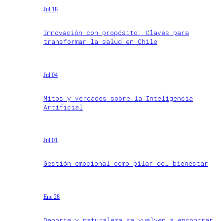
Jul 18
Innovación con propósito: Claves para
transformar la salud en Chile
Jul 04
Mitos y verdades sobre la Inteligencia
Artificial
Jul 01
Gestión emocional como pilar del bienestar
Ene 28
Deporte y naturaleza se vuelven a encontrar