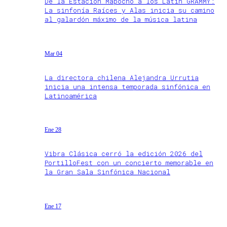
De la Estación Mapocho a los Latin GRAMMY:
La sinfonía Raíces y Alas inicia su camino
al galardón máximo de la música latina
Mar 04
La directora chilena Alejandra Urrutia
inicia una intensa temporada sinfónica en
Latinoamérica
Ene 28
Vibra Clásica cerró la edición 2026 del
PortilloFest con un concierto memorable en
la Gran Sala Sinfónica Nacional
Ene 17