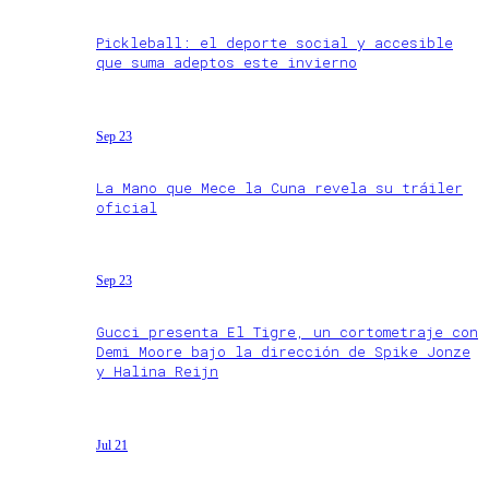
Pickleball: el deporte social y accesible
que suma adeptos este invierno
Sep 23
La Mano que Mece la Cuna revela su tráiler
oficial
Sep 23
Gucci presenta El Tigre, un cortometraje con
Demi Moore bajo la dirección de Spike Jonze
y Halina Reijn
Jul 21