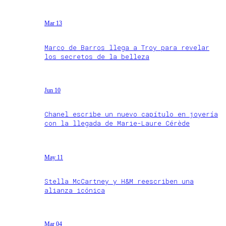
Mar 13
Marco de Barros llega a Troy para revelar
los secretos de la belleza
Jun 10
Chanel escribe un nuevo capítulo en joyería
con la llegada de Marie-Laure Cérède
May 11
Stella McCartney y H&M reescriben una
alianza icónica
Mar 04