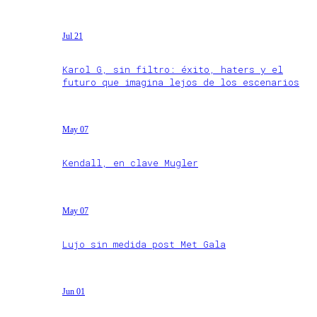
Jul 21
Karol G, sin filtro: éxito, haters y el
futuro que imagina lejos de los escenarios
May 07
Kendall, en clave Mugler
May 07
Lujo sin medida post Met Gala
Jun 01