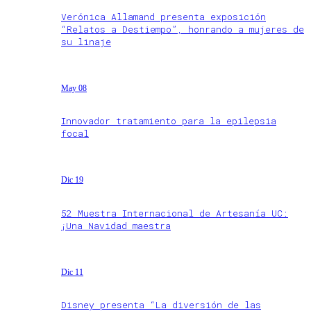
Verónica Allamand presenta exposición
“Relatos a Destiempo”, honrando a mujeres de
su linaje
May 08
Innovador tratamiento para la epilepsia
focal
Dic 19
52 Muestra Internacional de Artesanía UC:
¡Una Navidad maestra
Dic 11
Disney presenta “La diversión de las