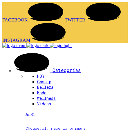
FACEBOOK
TWITTER
INSTAGRAM
Categorías
HOY
Gossip
Belleza
Moda
Wellness
Videos
Jun 01
Choque.cl: nace la primera