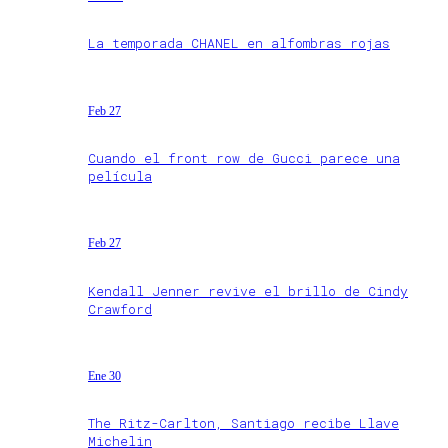
La temporada CHANEL en alfombras rojas
Feb 27
Cuando el front row de Gucci parece una
película
Feb 27
Kendall Jenner revive el brillo de Cindy
Crawford
Ene 30
The Ritz-Carlton, Santiago recibe Llave
Michelin