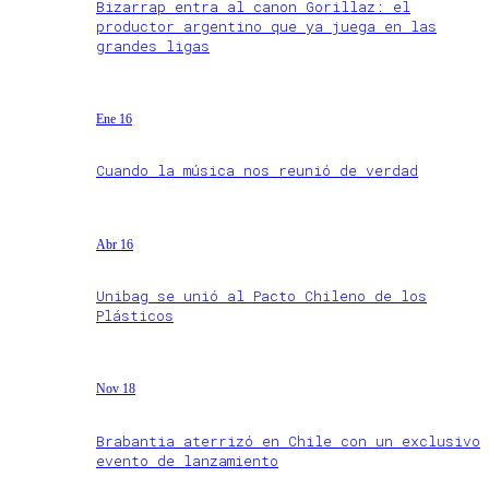
Bizarrap entra al canon Gorillaz: el
productor argentino que ya juega en las
grandes ligas
Ene 16
Cuando la música nos reunió de verdad
Abr 16
Unibag se unió al Pacto Chileno de los
Plásticos
Nov 18
Brabantia aterrizó en Chile con un exclusivo
evento de lanzamiento