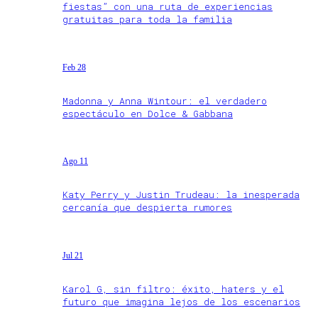
fiestas” con una ruta de experiencias
gratuitas para toda la familia
Feb 28
Madonna y Anna Wintour: el verdadero
espectáculo en Dolce & Gabbana
Ago 11
Katy Perry y Justin Trudeau: la inesperada
cercanía que despierta rumores
Jul 21
Karol G, sin filtro: éxito, haters y el
futuro que imagina lejos de los escenarios