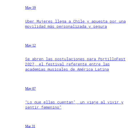
May 19
Uber Mujeres llega a Chile y apuesta por una
movilidad más personalizada y segura
May 12
Se abren las postulaciones para PortilloFest
2027, el festival referente entre las
academias musicales de América Latina
May 07
“Lo que ellas cuentan”, un viaje al vivir y
sentir femenino”
Mar 31