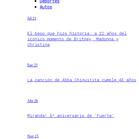
Deportes
Autos
Jul 21
El beso que hizo historia: a 22 años del
icónico momento de Britney, Madonna y
Christina
Ene 23
La canción de Abba Chiquitita cumple 43 años
Abr 26
Miranda! 5º aniversario de ‘Fuerte’
Nov 15