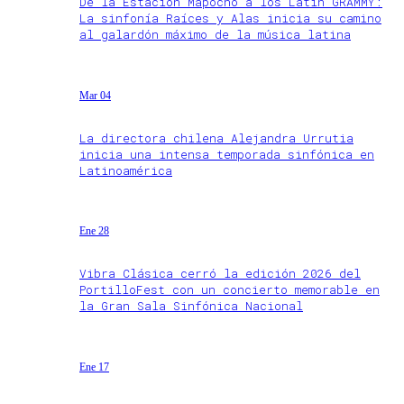
De la Estación Mapocho a los Latin GRAMMY:
La sinfonía Raíces y Alas inicia su camino
al galardón máximo de la música latina
Mar 04
La directora chilena Alejandra Urrutia
inicia una intensa temporada sinfónica en
Latinoamérica
Ene 28
Vibra Clásica cerró la edición 2026 del
PortilloFest con un concierto memorable en
la Gran Sala Sinfónica Nacional
Ene 17