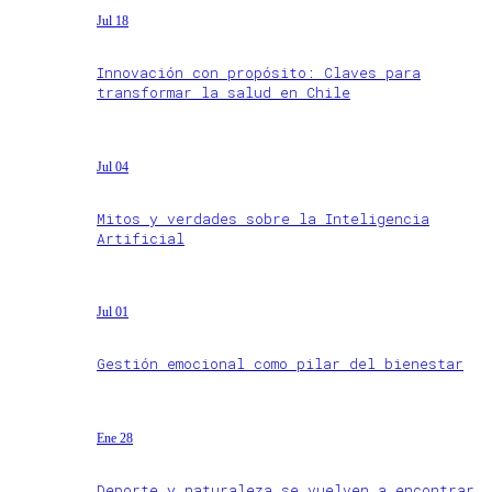
Jul 18
Innovación con propósito: Claves para
transformar la salud en Chile
Jul 04
Mitos y verdades sobre la Inteligencia
Artificial
Jul 01
Gestión emocional como pilar del bienestar
Ene 28
Deporte y naturaleza se vuelven a encontrar