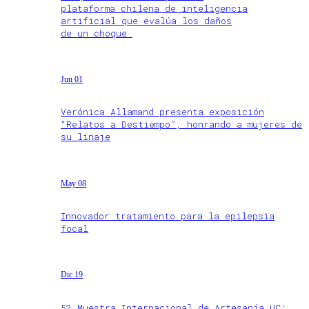
plataforma chilena de inteligencia
artificial que evalúa los daños
de un choque
Jun 01
Verónica Allamand presenta exposición
“Relatos a Destiempo”, honrando a mujeres de
su linaje
May 08
Innovador tratamiento para la epilepsia
focal
Dic 19
52 Muestra Internacional de Artesanía UC: