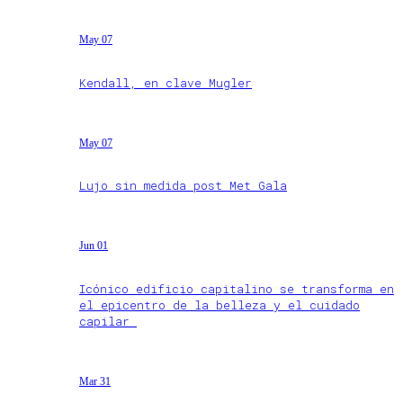
May 07
Kendall, en clave Mugler
May 07
Lujo sin medida post Met Gala
Jun 01
Icónico edificio capitalino se transforma en
el epicentro de la belleza y el cuidado
capilar
Mar 31