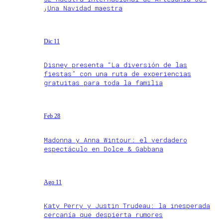
¡Una Navidad maestra
Dic 11
Disney presenta “La diversión de las
fiestas” con una ruta de experiencias
gratuitas para toda la familia
Feb 28
Madonna y Anna Wintour: el verdadero
espectáculo en Dolce & Gabbana
Ago 11
Katy Perry y Justin Trudeau: la inesperada
cercanía que despierta rumores