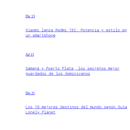
Dic 13
Xiaomi lanza Redmi 13C: Potencia y estilo en
un smartphone
Jul 15
Samaná y Puerto Plata, los secretos mejor
guardados de los dominicanos
Dic 21
Los 10 mejores destinos del mundo según Guía
Lonely Planet