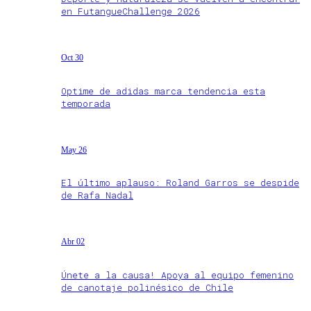
en FutangueChallenge 2026
Oct 30
Optime de adidas marca tendencia esta
temporada
May 26
El último aplauso: Roland Garros se despide
de Rafa Nadal
Abr 02
Únete a la causa! Apoya al equipo femenino
de canotaje polinésico de Chile