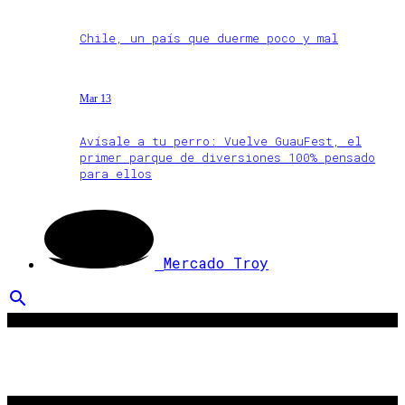
Chile, un país que duerme poco y mal
Mar 13
Avísale a tu perro: Vuelve GuauFest, el
primer parque de diversiones 100% pensado
para ellos
Mercado Troy
search