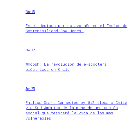
Dic 15
Entel destaca por octavo año en el Índice de
Sostenibilidad Dow Jones.
Dic 12
Whoosh: La revolución de e-scooters
eléctricos en Chile
Jun 25
Philips Smart Connected by WiZ llega a Chile
y a Sud América de la mano de una acción
social que mejorará la vida de los más
vulnerables