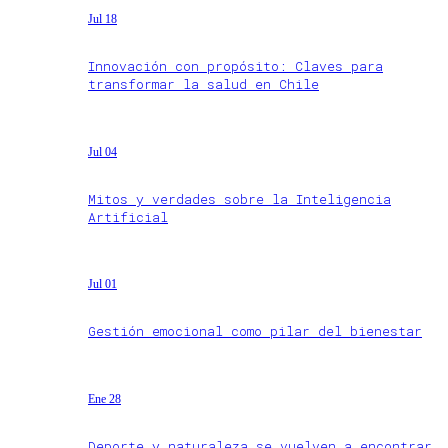
Jul 18
Innovación con propósito: Claves para
transformar la salud en Chile
Jul 04
Mitos y verdades sobre la Inteligencia
Artificial
Jul 01
Gestión emocional como pilar del bienestar
Ene 28
Deporte y naturaleza se vuelven a encontrar