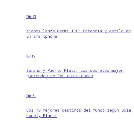
Dic 13
Xiaomi lanza Redmi 13C: Potencia y estilo en
un smartphone
Jul 15
Samaná y Puerto Plata, los secretos mejor
guardados de los dominicanos
Dic 21
Los 10 mejores destinos del mundo según Guía
Lonely Planet