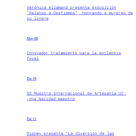
Verónica Allamand presenta exposición
“Relatos a Destiempo”, honrando a mujeres de
su linaje
May 08
Innovador tratamiento para la epilepsia
focal
Dic 19
52 Muestra Internacional de Artesanía UC:
¡Una Navidad maestra
Dic 11
Disney presenta “La diversión de las