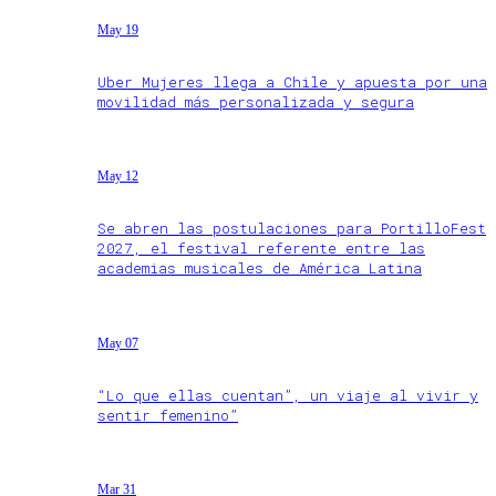
May 19
Uber Mujeres llega a Chile y apuesta por una
movilidad más personalizada y segura
May 12
Se abren las postulaciones para PortilloFest
2027, el festival referente entre las
academias musicales de América Latina
May 07
“Lo que ellas cuentan”, un viaje al vivir y
sentir femenino”
Mar 31