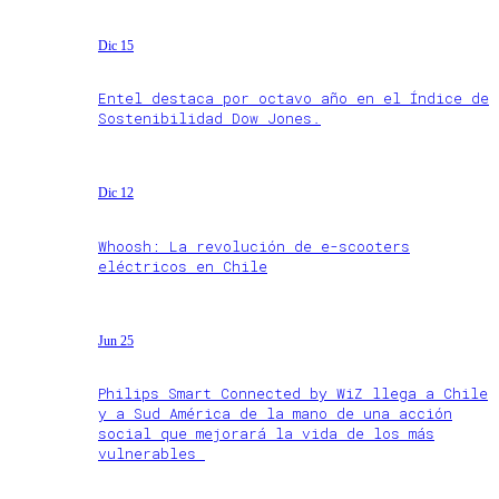
Dic 15
Entel destaca por octavo año en el Índice de
Sostenibilidad Dow Jones.
Dic 12
Whoosh: La revolución de e-scooters
eléctricos en Chile
Jun 25
Philips Smart Connected by WiZ llega a Chile
y a Sud América de la mano de una acción
social que mejorará la vida de los más
vulnerables