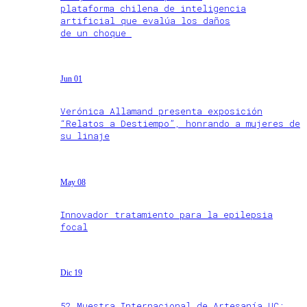
plataforma chilena de inteligencia
artificial que evalúa los daños
de un choque
Jun 01
Verónica Allamand presenta exposición
“Relatos a Destiempo”, honrando a mujeres de
su linaje
May 08
Innovador tratamiento para la epilepsia
focal
Dic 19
52 Muestra Internacional de Artesanía UC: