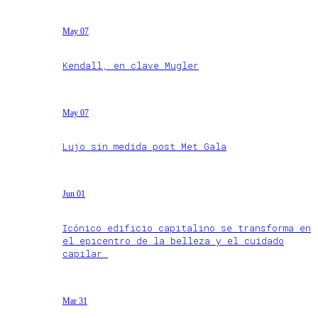
May 07
Kendall, en clave Mugler
May 07
Lujo sin medida post Met Gala
Jun 01
Icónico edificio capitalino se transforma en
el epicentro de la belleza y el cuidado
capilar
Mar 31