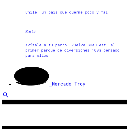
Chile, un país que duerme poco y mal
Mar 13
Avísale a tu perro: Vuelve GuauFest, el
primer parque de diversiones 100% pensado
para ellos
Mercado Troy
search