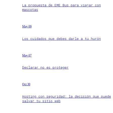
La propuesta de EME Bus para viajar con
mascotas
May 09
Los cuidados que debes darle a tu hurón
May 07
Declarar no es proteger
Oct 30
Hosting con seguridad: la decisión que puede
salvar tu sitio web