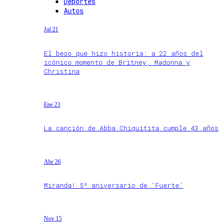
Deportes
Autos
Jul 21
El beso que hizo historia: a 22 años del
icónico momento de Britney, Madonna y
Christina
Ene 23
La canción de Abba Chiquitita cumple 43 años
Abr 26
Miranda! 5º aniversario de ‘Fuerte’
Nov 15