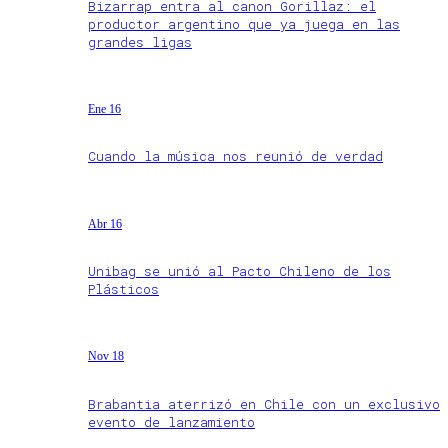
Bizarrap entra al canon Gorillaz: el
productor argentino que ya juega en las
grandes ligas
Ene 16
Cuando la música nos reunió de verdad
Abr 16
Unibag se unió al Pacto Chileno de los
Plásticos
Nov 18
Brabantia aterrizó en Chile con un exclusivo
evento de lanzamiento