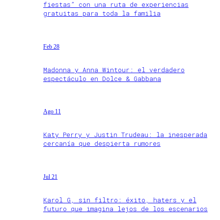
fiestas” con una ruta de experiencias
gratuitas para toda la familia
Feb 28
Madonna y Anna Wintour: el verdadero
espectáculo en Dolce & Gabbana
Ago 11
Katy Perry y Justin Trudeau: la inesperada
cercanía que despierta rumores
Jul 21
Karol G, sin filtro: éxito, haters y el
futuro que imagina lejos de los escenarios