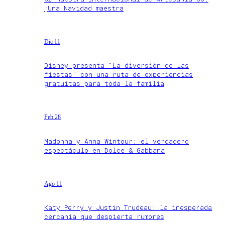
¡Una Navidad maestra
Dic 11
Disney presenta “La diversión de las
fiestas” con una ruta de experiencias
gratuitas para toda la familia
Feb 28
Madonna y Anna Wintour: el verdadero
espectáculo en Dolce & Gabbana
Ago 11
Katy Perry y Justin Trudeau: la inesperada
cercanía que despierta rumores