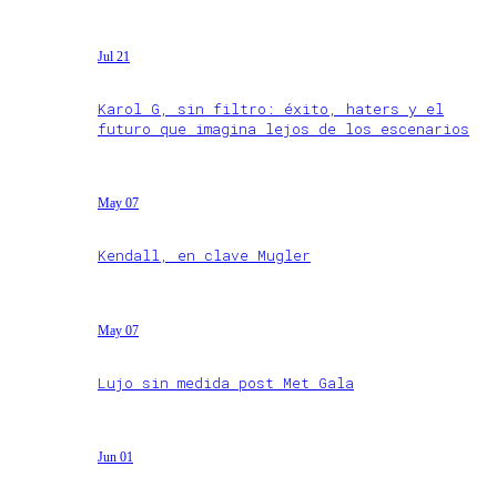
Jul 21
Karol G, sin filtro: éxito, haters y el
futuro que imagina lejos de los escenarios
May 07
Kendall, en clave Mugler
May 07
Lujo sin medida post Met Gala
Jun 01