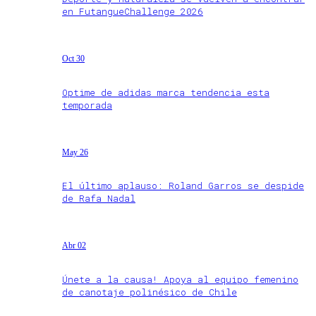
en FutangueChallenge 2026
Oct 30
Optime de adidas marca tendencia esta
temporada
May 26
El último aplauso: Roland Garros se despide
de Rafa Nadal
Abr 02
Únete a la causa! Apoya al equipo femenino
de canotaje polinésico de Chile