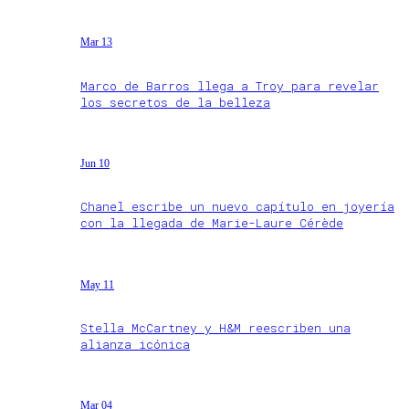
Mar 13
Marco de Barros llega a Troy para revelar
los secretos de la belleza
Jun 10
Chanel escribe un nuevo capítulo en joyería
con la llegada de Marie-Laure Cérède
May 11
Stella McCartney y H&M reescriben una
alianza icónica
Mar 04