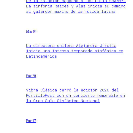
De la Estación Mapocho a los Latin GRAMMY:
La sinfonía Raíces y Alas inicia su camino
al galardón máximo de la música latina
Mar 04
La directora chilena Alejandra Urrutia
inicia una intensa temporada sinfónica en
Latinoamérica
Ene 28
Vibra Clásica cerró la edición 2026 del
PortilloFest con un concierto memorable en
la Gran Sala Sinfónica Nacional
Ene 17