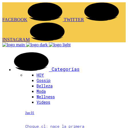
FACEBOOK
TWITTER
INSTAGRAM
Categorías
HOY
Gossip
Belleza
Moda
Wellness
Videos
Jun 01
Choque.cl: nace la primera