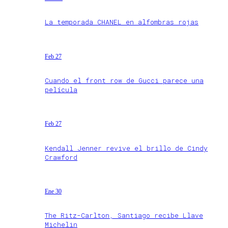
La temporada CHANEL en alfombras rojas
Feb 27
Cuando el front row de Gucci parece una
película
Feb 27
Kendall Jenner revive el brillo de Cindy
Crawford
Ene 30
The Ritz-Carlton, Santiago recibe Llave
Michelin