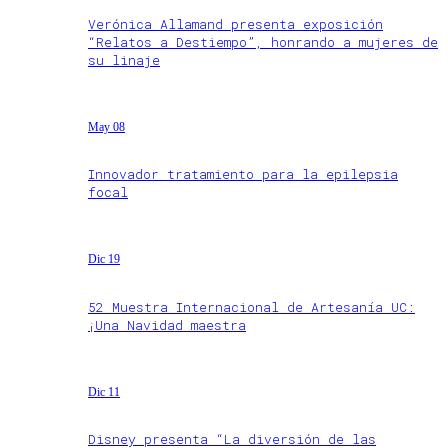
Verónica Allamand presenta exposición
“Relatos a Destiempo”, honrando a mujeres de
su linaje
May 08
Innovador tratamiento para la epilepsia
focal
Dic 19
52 Muestra Internacional de Artesanía UC:
¡Una Navidad maestra
Dic 11
Disney presenta “La diversión de las