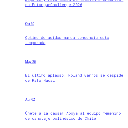
en FutangueChallenge 2026
Oct 30
Optime de adidas marca tendencia esta
temporada
May 26
El último aplauso: Roland Garros se despide
de Rafa Nadal
Abr 02
Únete a la causa! Apoya al equipo femenino
de canotaje polinésico de Chile