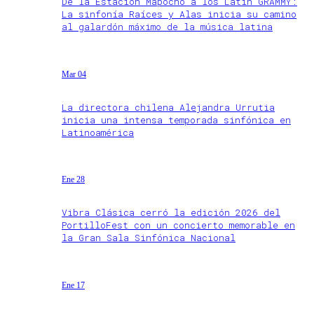
De la Estación Mapocho a los Latin GRAMMY:
La sinfonía Raíces y Alas inicia su camino
al galardón máximo de la música latina
Mar 04
La directora chilena Alejandra Urrutia
inicia una intensa temporada sinfónica en
Latinoamérica
Ene 28
Vibra Clásica cerró la edición 2026 del
PortilloFest con un concierto memorable en
la Gran Sala Sinfónica Nacional
Ene 17