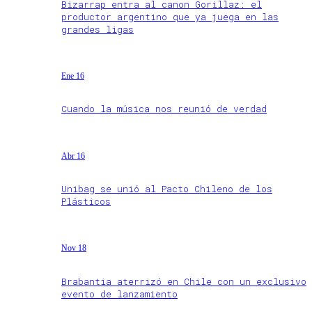
Bizarrap entra al canon Gorillaz: el
productor argentino que ya juega en las
grandes ligas
Ene 16
Cuando la música nos reunió de verdad
Abr 16
Unibag se unió al Pacto Chileno de los
Plásticos
Nov 18
Brabantia aterrizó en Chile con un exclusivo
evento de lanzamiento