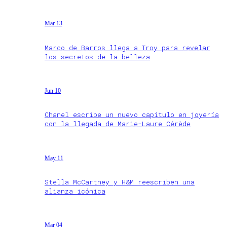
Mar 13
Marco de Barros llega a Troy para revelar
los secretos de la belleza
Jun 10
Chanel escribe un nuevo capítulo en joyería
con la llegada de Marie-Laure Cérède
May 11
Stella McCartney y H&M reescriben una
alianza icónica
Mar 04