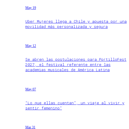
May 19
Uber Mujeres llega a Chile y apuesta por una
movilidad más personalizada y segura
May 12
Se abren las postulaciones para PortilloFest
2027, el festival referente entre las
academias musicales de América Latina
May 07
“Lo que ellas cuentan”, un viaje al vivir y
sentir femenino”
Mar 31