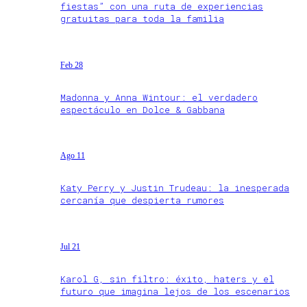
fiestas” con una ruta de experiencias
gratuitas para toda la familia
Feb 28
Madonna y Anna Wintour: el verdadero
espectáculo en Dolce & Gabbana
Ago 11
Katy Perry y Justin Trudeau: la inesperada
cercanía que despierta rumores
Jul 21
Karol G, sin filtro: éxito, haters y el
futuro que imagina lejos de los escenarios