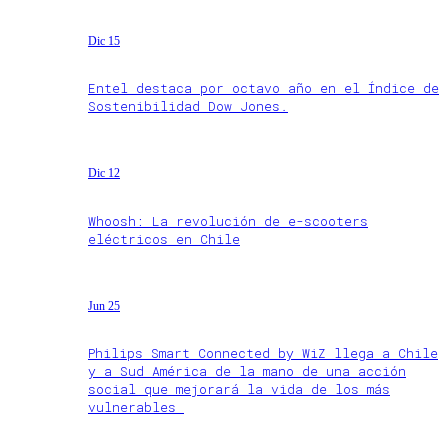
Dic 15
Entel destaca por octavo año en el Índice de
Sostenibilidad Dow Jones.
Dic 12
Whoosh: La revolución de e-scooters
eléctricos en Chile
Jun 25
Philips Smart Connected by WiZ llega a Chile
y a Sud América de la mano de una acción
social que mejorará la vida de los más
vulnerables