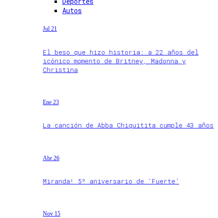
Deportes
Autos
Jul 21
El beso que hizo historia: a 22 años del
icónico momento de Britney, Madonna y
Christina
Ene 23
La canción de Abba Chiquitita cumple 43 años
Abr 26
Miranda! 5º aniversario de ‘Fuerte’
Nov 15