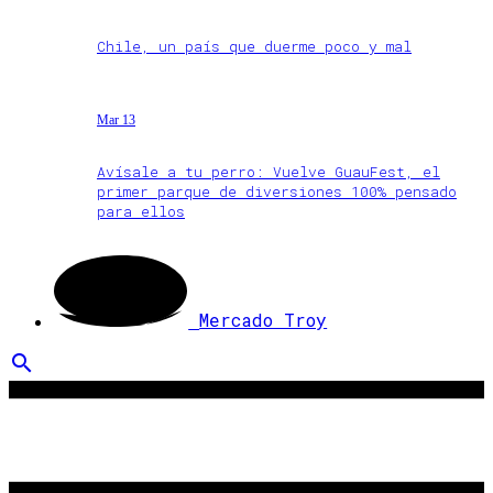
Chile, un país que duerme poco y mal
Mar 13
Avísale a tu perro: Vuelve GuauFest, el
primer parque de diversiones 100% pensado
para ellos
Mercado Troy
search