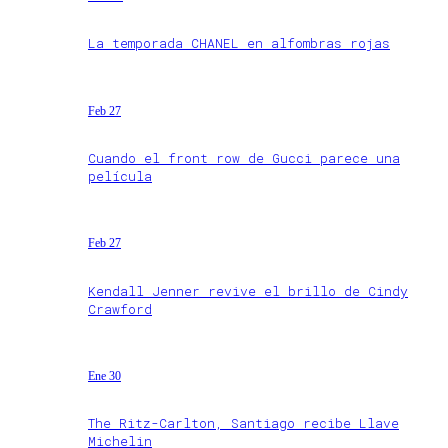
La temporada CHANEL en alfombras rojas
Feb 27
Cuando el front row de Gucci parece una
película
Feb 27
Kendall Jenner revive el brillo de Cindy
Crawford
Ene 30
The Ritz-Carlton, Santiago recibe Llave
Michelin