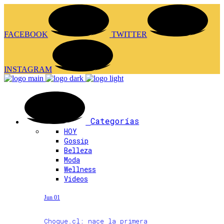
FACEBOOK
TWITTER
INSTAGRAM
Categorías
HOY
Gossip
Belleza
Moda
Wellness
Videos
Jun 01
Choque.cl: nace la primera