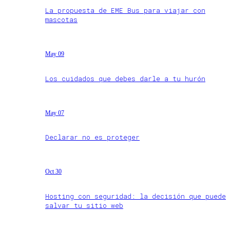
La propuesta de EME Bus para viajar con
mascotas
May 09
Los cuidados que debes darle a tu hurón
May 07
Declarar no es proteger
Oct 30
Hosting con seguridad: la decisión que puede
salvar tu sitio web