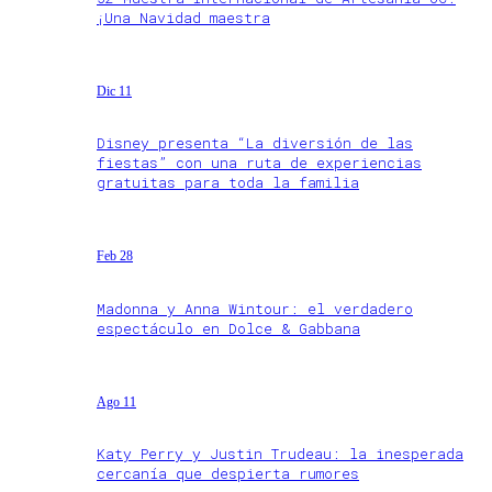
¡Una Navidad maestra
Dic 11
Disney presenta “La diversión de las
fiestas” con una ruta de experiencias
gratuitas para toda la familia
Feb 28
Madonna y Anna Wintour: el verdadero
espectáculo en Dolce & Gabbana
Ago 11
Katy Perry y Justin Trudeau: la inesperada
cercanía que despierta rumores