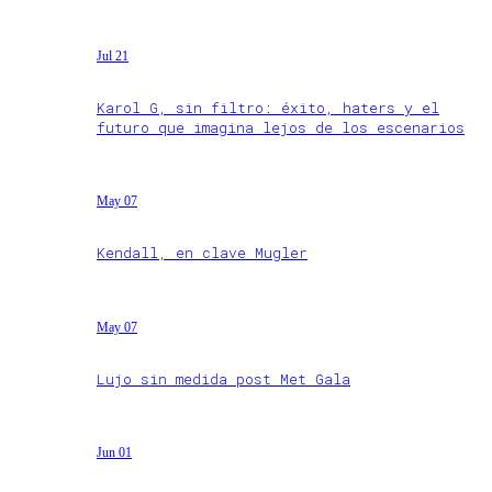
Jul 21
Karol G, sin filtro: éxito, haters y el
futuro que imagina lejos de los escenarios
May 07
Kendall, en clave Mugler
May 07
Lujo sin medida post Met Gala
Jun 01