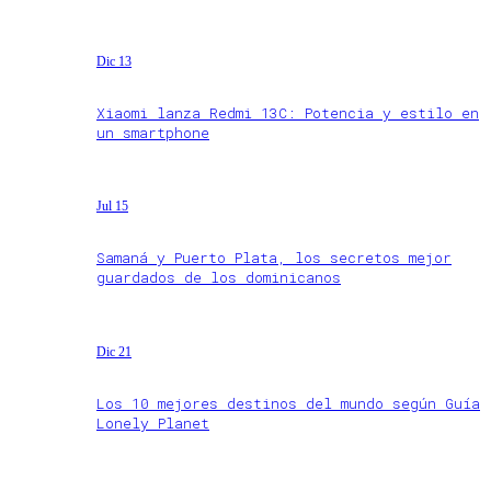
Dic 13
Xiaomi lanza Redmi 13C: Potencia y estilo en
un smartphone
Jul 15
Samaná y Puerto Plata, los secretos mejor
guardados de los dominicanos
Dic 21
Los 10 mejores destinos del mundo según Guía
Lonely Planet