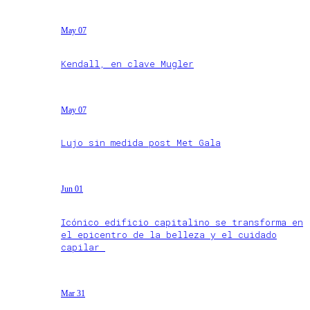
May 07
Kendall, en clave Mugler
May 07
Lujo sin medida post Met Gala
Jun 01
Icónico edificio capitalino se transforma en
el epicentro de la belleza y el cuidado
capilar
Mar 31