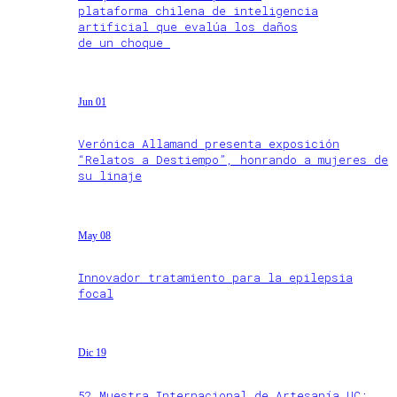
plataforma chilena de inteligencia
artificial que evalúa los daños
de un choque
Jun 01
Verónica Allamand presenta exposición
“Relatos a Destiempo”, honrando a mujeres de
su linaje
May 08
Innovador tratamiento para la epilepsia
focal
Dic 19
52 Muestra Internacional de Artesanía UC: