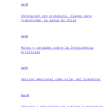
Jul 18
Innovación con propósito: Claves para
transformar la salud en Chile
Jul 04
Mitos y verdades sobre la Inteligencia
Artificial
Jul 01
Gestión emocional como pilar del bienestar
Ene 28
Deporte y naturaleza se vuelven a encontrar