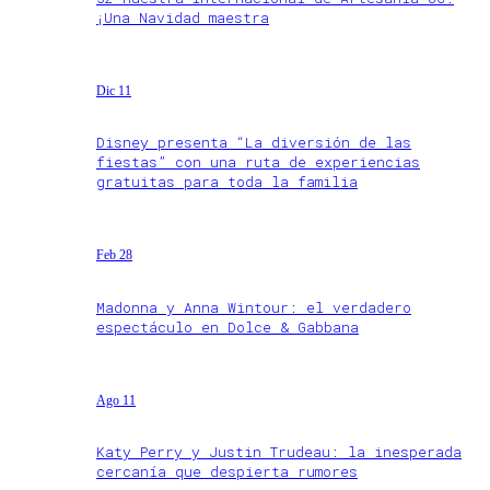
¡Una Navidad maestra
Dic 11
Disney presenta “La diversión de las
fiestas” con una ruta de experiencias
gratuitas para toda la familia
Feb 28
Madonna y Anna Wintour: el verdadero
espectáculo en Dolce & Gabbana
Ago 11
Katy Perry y Justin Trudeau: la inesperada
cercanía que despierta rumores