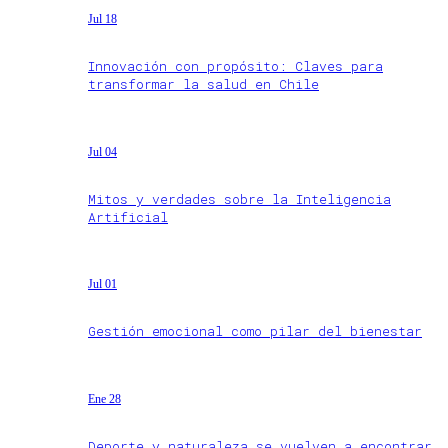
Jul 18
Innovación con propósito: Claves para
transformar la salud en Chile
Jul 04
Mitos y verdades sobre la Inteligencia
Artificial
Jul 01
Gestión emocional como pilar del bienestar
Ene 28
Deporte y naturaleza se vuelven a encontrar