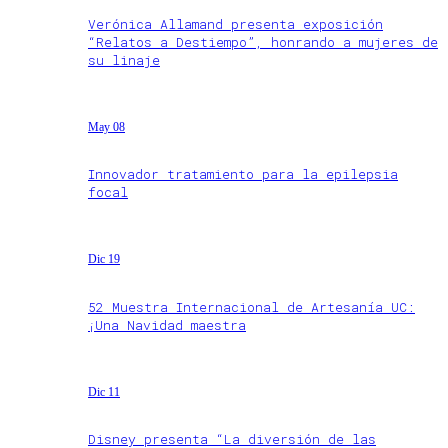
Verónica Allamand presenta exposición
“Relatos a Destiempo”, honrando a mujeres de
su linaje
May 08
Innovador tratamiento para la epilepsia
focal
Dic 19
52 Muestra Internacional de Artesanía UC:
¡Una Navidad maestra
Dic 11
Disney presenta “La diversión de las