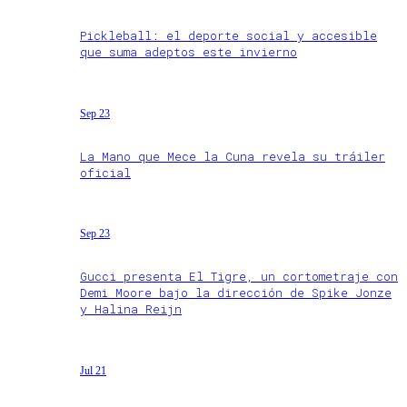
Pickleball: el deporte social y accesible
que suma adeptos este invierno
Sep 23
La Mano que Mece la Cuna revela su tráiler
oficial
Sep 23
Gucci presenta El Tigre, un cortometraje con
Demi Moore bajo la dirección de Spike Jonze
y Halina Reijn
Jul 21