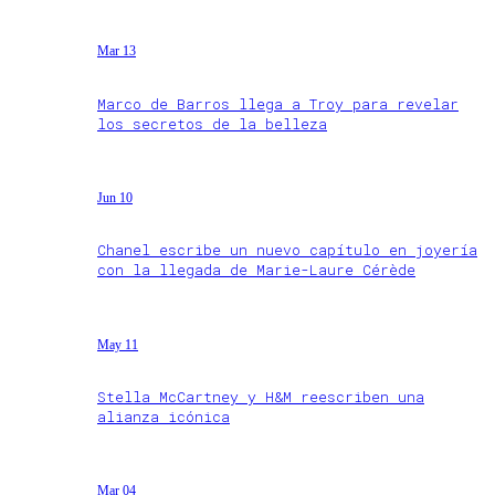
Mar 13
Marco de Barros llega a Troy para revelar
los secretos de la belleza
Jun 10
Chanel escribe un nuevo capítulo en joyería
con la llegada de Marie-Laure Cérède
May 11
Stella McCartney y H&M reescriben una
alianza icónica
Mar 04