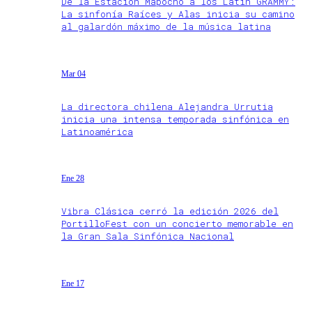
De la Estación Mapocho a los Latin GRAMMY:
La sinfonía Raíces y Alas inicia su camino
al galardón máximo de la música latina
Mar 04
La directora chilena Alejandra Urrutia
inicia una intensa temporada sinfónica en
Latinoamérica
Ene 28
Vibra Clásica cerró la edición 2026 del
PortilloFest con un concierto memorable en
la Gran Sala Sinfónica Nacional
Ene 17