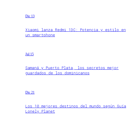
Dic 13
Xiaomi lanza Redmi 13C: Potencia y estilo en
un smartphone
Jul 15
Samaná y Puerto Plata, los secretos mejor
guardados de los dominicanos
Dic 21
Los 10 mejores destinos del mundo según Guía
Lonely Planet