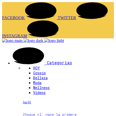
FACEBOOK
TWITTER
INSTAGRAM
Categorías
HOY
Gossip
Belleza
Moda
Wellness
Videos
Jun 01
Choque.cl: nace la primera