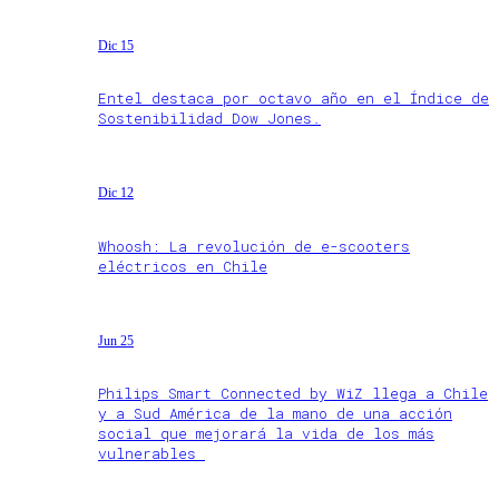
Dic 15
Entel destaca por octavo año en el Índice de
Sostenibilidad Dow Jones.
Dic 12
Whoosh: La revolución de e-scooters
eléctricos en Chile
Jun 25
Philips Smart Connected by WiZ llega a Chile
y a Sud América de la mano de una acción
social que mejorará la vida de los más
vulnerables