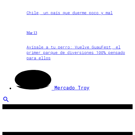
Chile, un país que duerme poco y mal
Mar 13
Avísale a tu perro: Vuelve GuauFest, el
primer parque de diversiones 100% pensado
para ellos
Mercado Troy
search