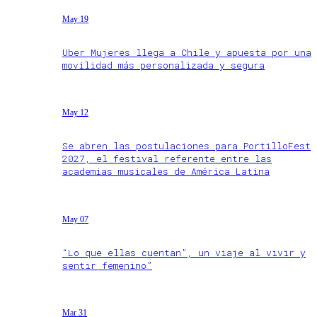
May 19
Uber Mujeres llega a Chile y apuesta por una
movilidad más personalizada y segura
May 12
Se abren las postulaciones para PortilloFest
2027, el festival referente entre las
academias musicales de América Latina
May 07
“Lo que ellas cuentan”, un viaje al vivir y
sentir femenino”
Mar 31