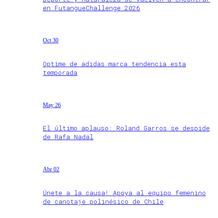
en FutangueChallenge 2026
Oct 30
Optime de adidas marca tendencia esta
temporada
May 26
El último aplauso: Roland Garros se despide
de Rafa Nadal
Abr 02
Únete a la causa! Apoya al equipo femenino
de canotaje polinésico de Chile