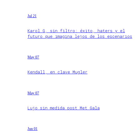
Jul 21
Karol G, sin filtro: éxito, haters y el
futuro que imagina lejos de los escenarios
May 07
Kendall, en clave Mugler
May 07
Lujo sin medida post Met Gala
Jun 01