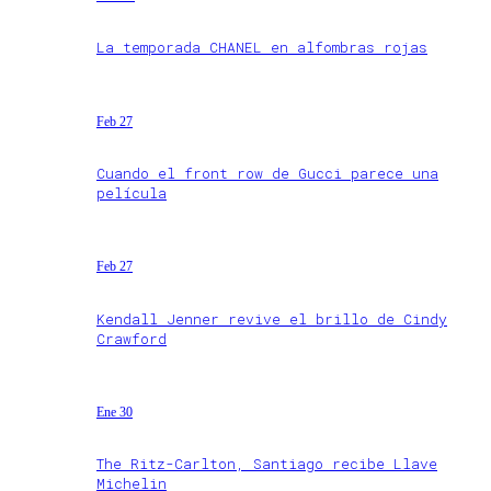
La temporada CHANEL en alfombras rojas
Feb 27
Cuando el front row de Gucci parece una
película
Feb 27
Kendall Jenner revive el brillo de Cindy
Crawford
Ene 30
The Ritz-Carlton, Santiago recibe Llave
Michelin