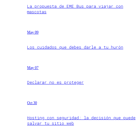
La propuesta de EME Bus para viajar con
mascotas
May 09
Los cuidados que debes darle a tu hurón
May 07
Declarar no es proteger
Oct 30
Hosting con seguridad: la decisión que puede
salvar tu sitio web