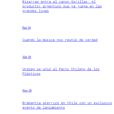
Bizarrap entra al canon Gorillaz: el
productor argentino que ya juega en las
grandes ligas
Ene 16
Cuando la música nos reunió de verdad
Abr 16
Unibag se unió al Pacto Chileno de los
Plásticos
Nov 18
Brabantia aterrizó en Chile con un exclusivo
evento de lanzamiento