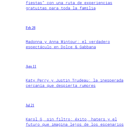
fiestas” con una ruta de experiencias
gratuitas para toda la familia
Feb 28
Madonna y Anna Wintour: el verdadero
espectáculo en Dolce & Gabbana
Ago 11
Katy Perry y Justin Trudeau: la inesperada
cercanía que despierta rumores
Jul 21
Karol G, sin filtro: éxito, haters y el
futuro que imagina lejos de los escenarios