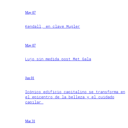
May 07
Kendall, en clave Mugler
May 07
Lujo sin medida post Met Gala
Jun 01
Icónico edificio capitalino se transforma en
el epicentro de la belleza y el cuidado
capilar
Mar 31