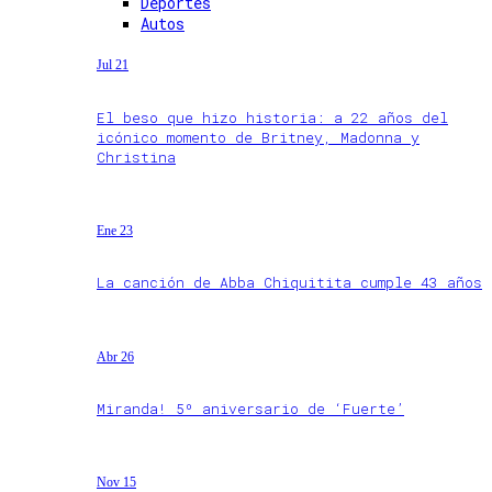
Deportes
Autos
Jul 21
El beso que hizo historia: a 22 años del
icónico momento de Britney, Madonna y
Christina
Ene 23
La canción de Abba Chiquitita cumple 43 años
Abr 26
Miranda! 5º aniversario de ‘Fuerte’
Nov 15