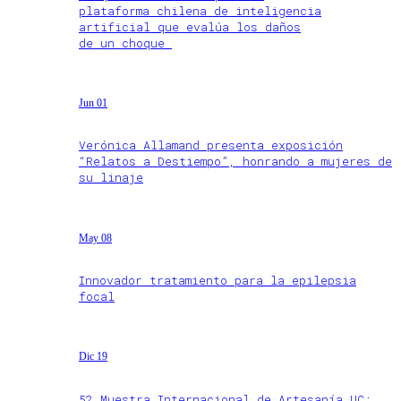
plataforma chilena de inteligencia
artificial que evalúa los daños
de un choque
Jun 01
Verónica Allamand presenta exposición
“Relatos a Destiempo”, honrando a mujeres de
su linaje
May 08
Innovador tratamiento para la epilepsia
focal
Dic 19
52 Muestra Internacional de Artesanía UC: