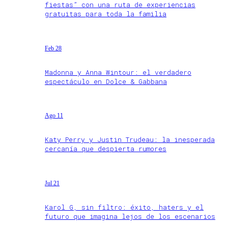
fiestas” con una ruta de experiencias
gratuitas para toda la familia
Feb 28
Madonna y Anna Wintour: el verdadero
espectáculo en Dolce & Gabbana
Ago 11
Katy Perry y Justin Trudeau: la inesperada
cercanía que despierta rumores
Jul 21
Karol G, sin filtro: éxito, haters y el
futuro que imagina lejos de los escenarios