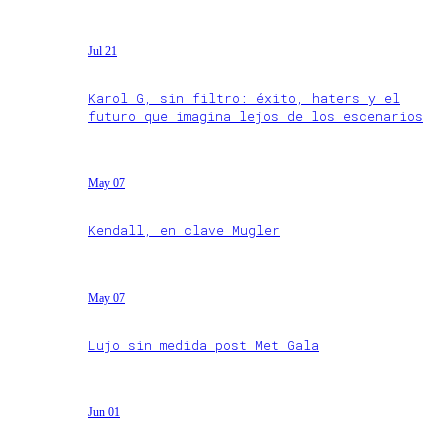
Jul 21
Karol G, sin filtro: éxito, haters y el
futuro que imagina lejos de los escenarios
May 07
Kendall, en clave Mugler
May 07
Lujo sin medida post Met Gala
Jun 01