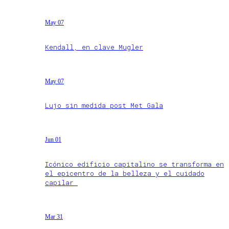
May 07
Kendall, en clave Mugler
May 07
Lujo sin medida post Met Gala
Jun 01
Icónico edificio capitalino se transforma en
el epicentro de la belleza y el cuidado
capilar
Mar 31