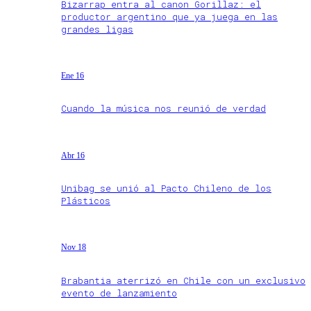
Bizarrap entra al canon Gorillaz: el
productor argentino que ya juega en las
grandes ligas
Ene 16
Cuando la música nos reunió de verdad
Abr 16
Unibag se unió al Pacto Chileno de los
Plásticos
Nov 18
Brabantia aterrizó en Chile con un exclusivo
evento de lanzamiento