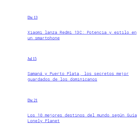
Dic 13
Xiaomi lanza Redmi 13C: Potencia y estilo en
un smartphone
Jul 15
Samaná y Puerto Plata, los secretos mejor
guardados de los dominicanos
Dic 21
Los 10 mejores destinos del mundo según Guía
Lonely Planet