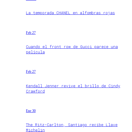
La temporada CHANEL en alfombras rojas
Feb 27
Cuando el front row de Gucci parece una
película
Feb 27
Kendall Jenner revive el brillo de Cindy
Crawford
Ene 30
The Ritz-Carlton, Santiago recibe Llave
Michelin