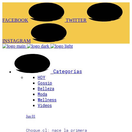
FACEBOOK
TWITTER
INSTAGRAM
Categorías
HOY
Gossip
Belleza
Moda
Wellness
Videos
Jun 01
Choque.cl: nace la primera