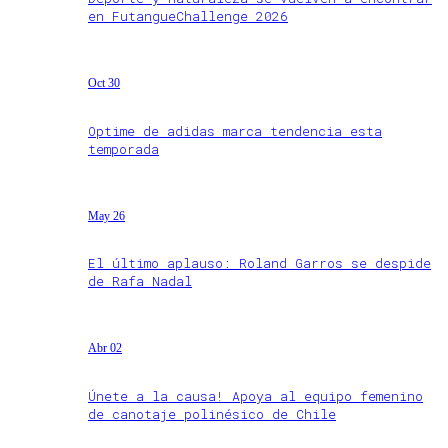
en FutangueChallenge 2026
Oct 30
Optime de adidas marca tendencia esta
temporada
May 26
El último aplauso: Roland Garros se despide
de Rafa Nadal
Abr 02
Únete a la causa! Apoya al equipo femenino
de canotaje polinésico de Chile