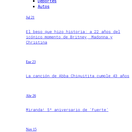
Deportes
Autos
Jul 21
El beso que hizo historia: a 22 años del
icónico momento de Britney, Madonna y
Christina
Ene 23
La canción de Abba Chiquitita cumple 43 años
Abr 26
Miranda! 5º aniversario de ‘Fuerte’
Nov 15