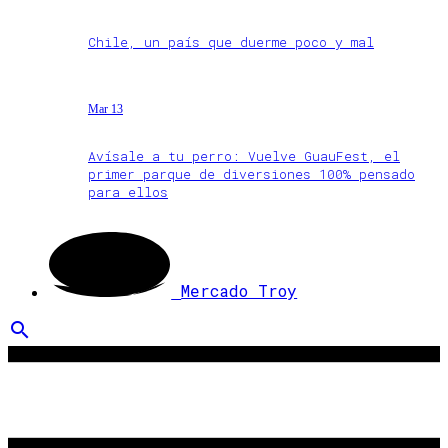
Chile, un país que duerme poco y mal
Mar 13
Avísale a tu perro: Vuelve GuauFest, el
primer parque de diversiones 100% pensado
para ellos
Mercado Troy
search