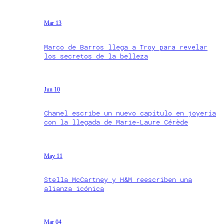
Mar 13
Marco de Barros llega a Troy para revelar
los secretos de la belleza
Jun 10
Chanel escribe un nuevo capítulo en joyería
con la llegada de Marie-Laure Cérède
May 11
Stella McCartney y H&M reescriben una
alianza icónica
Mar 04