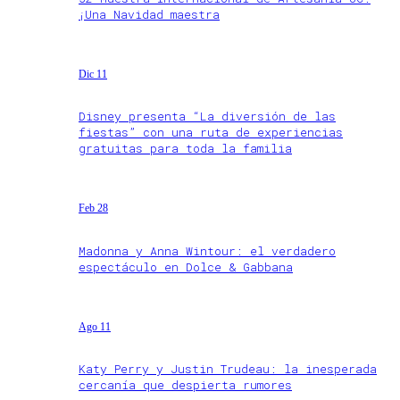
¡Una Navidad maestra
Dic 11
Disney presenta “La diversión de las
fiestas” con una ruta de experiencias
gratuitas para toda la familia
Feb 28
Madonna y Anna Wintour: el verdadero
espectáculo en Dolce & Gabbana
Ago 11
Katy Perry y Justin Trudeau: la inesperada
cercanía que despierta rumores