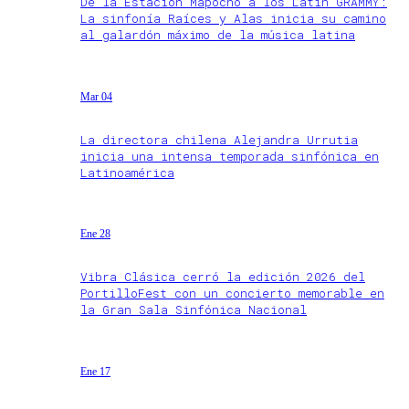
De la Estación Mapocho a los Latin GRAMMY:
La sinfonía Raíces y Alas inicia su camino
al galardón máximo de la música latina
Mar 04
La directora chilena Alejandra Urrutia
inicia una intensa temporada sinfónica en
Latinoamérica
Ene 28
Vibra Clásica cerró la edición 2026 del
PortilloFest con un concierto memorable en
la Gran Sala Sinfónica Nacional
Ene 17