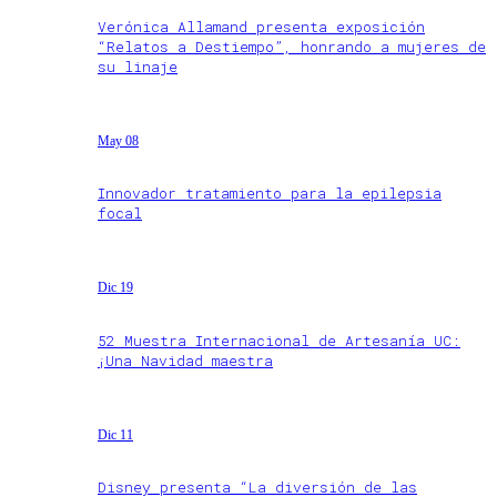
Verónica Allamand presenta exposición
“Relatos a Destiempo”, honrando a mujeres de
su linaje
May 08
Innovador tratamiento para la epilepsia
focal
Dic 19
52 Muestra Internacional de Artesanía UC:
¡Una Navidad maestra
Dic 11
Disney presenta “La diversión de las