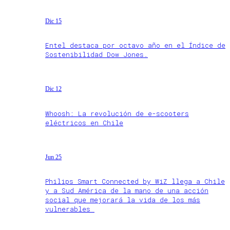
Dic 15
Entel destaca por octavo año en el Índice de
Sostenibilidad Dow Jones.
Dic 12
Whoosh: La revolución de e-scooters
eléctricos en Chile
Jun 25
Philips Smart Connected by WiZ llega a Chile
y a Sud América de la mano de una acción
social que mejorará la vida de los más
vulnerables