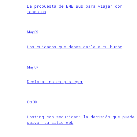
La propuesta de EME Bus para viajar con
mascotas
May 09
Los cuidados que debes darle a tu hurón
May 07
Declarar no es proteger
Oct 30
Hosting con seguridad: la decisión que puede
salvar tu sitio web