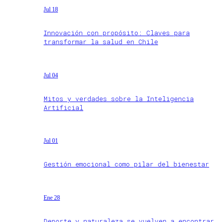
Jul 18
Innovación con propósito: Claves para
transformar la salud en Chile
Jul 04
Mitos y verdades sobre la Inteligencia
Artificial
Jul 01
Gestión emocional como pilar del bienestar
Ene 28
Deporte y naturaleza se vuelven a encontrar