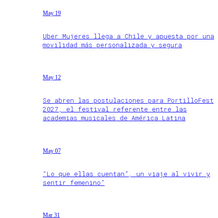
May 19
Uber Mujeres llega a Chile y apuesta por una
movilidad más personalizada y segura
May 12
Se abren las postulaciones para PortilloFest
2027, el festival referente entre las
academias musicales de América Latina
May 07
“Lo que ellas cuentan”, un viaje al vivir y
sentir femenino”
Mar 31