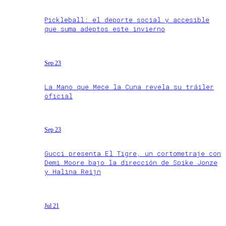
Pickleball: el deporte social y accesible
que suma adeptos este invierno
Sep 23
La Mano que Mece la Cuna revela su tráiler
oficial
Sep 23
Gucci presenta El Tigre, un cortometraje con
Demi Moore bajo la dirección de Spike Jonze
y Halina Reijn
Jul 21