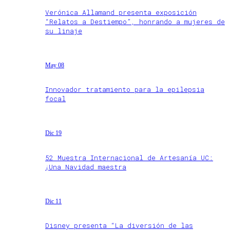
Verónica Allamand presenta exposición
“Relatos a Destiempo”, honrando a mujeres de
su linaje
May 08
Innovador tratamiento para la epilepsia
focal
Dic 19
52 Muestra Internacional de Artesanía UC:
¡Una Navidad maestra
Dic 11
Disney presenta “La diversión de las