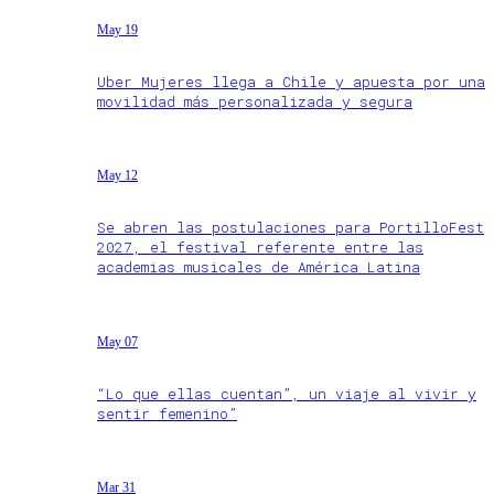
May 19
Uber Mujeres llega a Chile y apuesta por una
movilidad más personalizada y segura
May 12
Se abren las postulaciones para PortilloFest
2027, el festival referente entre las
academias musicales de América Latina
May 07
“Lo que ellas cuentan”, un viaje al vivir y
sentir femenino”
Mar 31