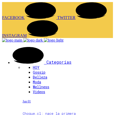
FACEBOOK
TWITTER
INSTAGRAM
Categorías
HOY
Gossip
Belleza
Moda
Wellness
Videos
Jun 01
Choque.cl: nace la primera