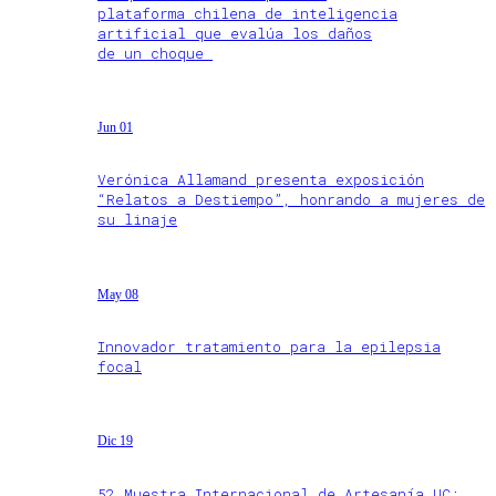
plataforma chilena de inteligencia
artificial que evalúa los daños
de un choque
Jun 01
Verónica Allamand presenta exposición
“Relatos a Destiempo”, honrando a mujeres de
su linaje
May 08
Innovador tratamiento para la epilepsia
focal
Dic 19
52 Muestra Internacional de Artesanía UC: