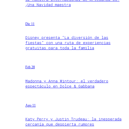
¡Una Navidad maestra
Dic 11
Disney presenta “La diversión de las
fiestas” con una ruta de experiencias
gratuitas para toda la familia
Feb 28
Madonna y Anna Wintour: el verdadero
espectáculo en Dolce & Gabbana
Ago 11
Katy Perry y Justin Trudeau: la inesperada
cercanía que despierta rumores