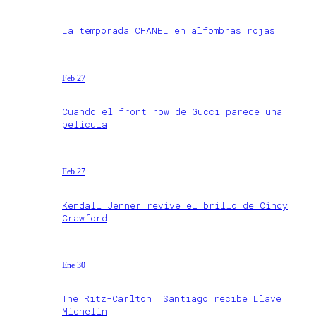
La temporada CHANEL en alfombras rojas
Feb 27
Cuando el front row de Gucci parece una
película
Feb 27
Kendall Jenner revive el brillo de Cindy
Crawford
Ene 30
The Ritz-Carlton, Santiago recibe Llave
Michelin