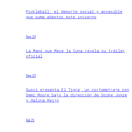
Pickleball: el deporte social y accesible
que suma adeptos este invierno
Sep 23
La Mano que Mece la Cuna revela su tráiler
oficial
Sep 23
Gucci presenta El Tigre, un cortometraje con
Demi Moore bajo la dirección de Spike Jonze
y Halina Reijn
Jul 21