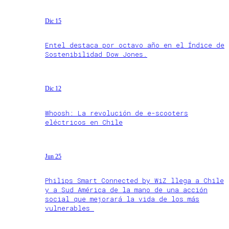
Dic 15
Entel destaca por octavo año en el Índice de
Sostenibilidad Dow Jones.
Dic 12
Whoosh: La revolución de e-scooters
eléctricos en Chile
Jun 25
Philips Smart Connected by WiZ llega a Chile
y a Sud América de la mano de una acción
social que mejorará la vida de los más
vulnerables