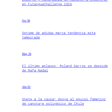
en FutangueChallenge 2026
Oct 30
Optime de adidas marca tendencia esta
temporada
May 26
El último aplauso: Roland Garros se despide
de Rafa Nadal
Abr 02
Únete a la causa! Apoya al equipo femenino
de canotaje polinésico de Chile