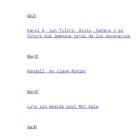
Jul 21
Karol G, sin filtro: éxito, haters y el
futuro que imagina lejos de los escenarios
May 07
Kendall, en clave Mugler
May 07
Lujo sin medida post Met Gala
Jun 01