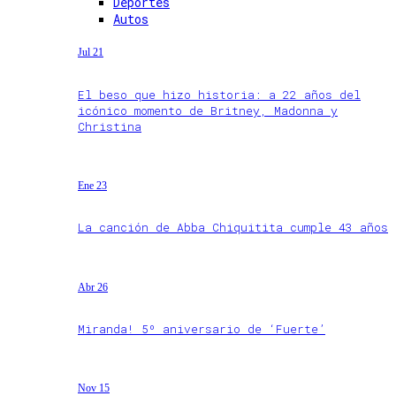
Deportes
Autos
Jul 21
El beso que hizo historia: a 22 años del
icónico momento de Britney, Madonna y
Christina
Ene 23
La canción de Abba Chiquitita cumple 43 años
Abr 26
Miranda! 5º aniversario de ‘Fuerte’
Nov 15