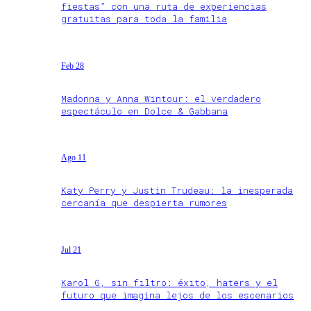
fiestas” con una ruta de experiencias
gratuitas para toda la familia
Feb 28
Madonna y Anna Wintour: el verdadero
espectáculo en Dolce & Gabbana
Ago 11
Katy Perry y Justin Trudeau: la inesperada
cercanía que despierta rumores
Jul 21
Karol G, sin filtro: éxito, haters y el
futuro que imagina lejos de los escenarios