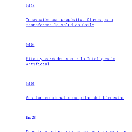
Jul 18
Innovación con propósito: Claves para
transformar la salud en Chile
Jul 04
Mitos y verdades sobre la Inteligencia
Artificial
Jul 01
Gestión emocional como pilar del bienestar
Ene 28
Deporte y naturaleza se vuelven a encontrar