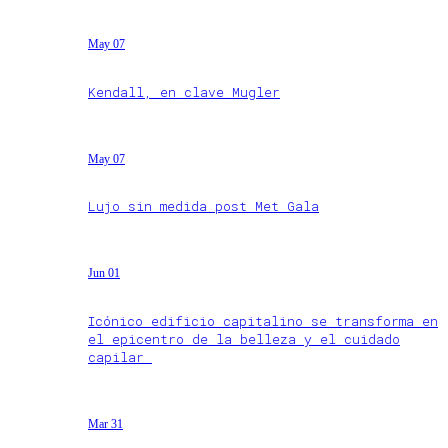
May 07
Kendall, en clave Mugler
May 07
Lujo sin medida post Met Gala
Jun 01
Icónico edificio capitalino se transforma en
el epicentro de la belleza y el cuidado
capilar
Mar 31