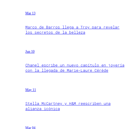
Mar 13
Marco de Barros llega a Troy para revelar
los secretos de la belleza
Jun 10
Chanel escribe un nuevo capítulo en joyería
con la llegada de Marie-Laure Cérède
May 11
Stella McCartney y H&M reescriben una
alianza icónica
Mar 04