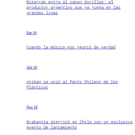
Bizarrap entra al canon Gorillaz: el
productor argentino que ya juega en las
grandes ligas
Ene 16
Cuando la música nos reunió de verdad
Abr 16
Unibag se unió al Pacto Chileno de los
Plásticos
Nov 18
Brabantia aterrizó en Chile con un exclusivo
evento de lanzamiento