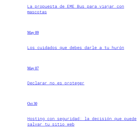
La propuesta de EME Bus para viajar con
mascotas
May 09
Los cuidados que debes darle a tu hurón
May 07
Declarar no es proteger
Oct 30
Hosting con seguridad: la decisión que puede
salvar tu sitio web