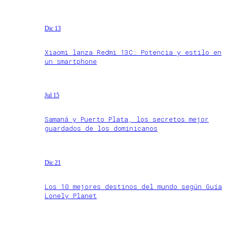
Dic 13
Xiaomi lanza Redmi 13C: Potencia y estilo en
un smartphone
Jul 15
Samaná y Puerto Plata, los secretos mejor
guardados de los dominicanos
Dic 21
Los 10 mejores destinos del mundo según Guía
Lonely Planet