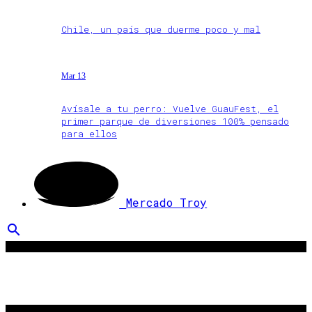
Chile, un país que duerme poco y mal
Mar 13
Avísale a tu perro: Vuelve GuauFest, el
primer parque de diversiones 100% pensado
para ellos
Mercado Troy
search