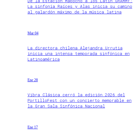
De la Estación Mapocho a los Latin GRAMMY:
La sinfonía Raíces y Alas inicia su camino
al galardón máximo de la música latina
Mar 04
La directora chilena Alejandra Urrutia
inicia una intensa temporada sinfónica en
Latinoamérica
Ene 28
Vibra Clásica cerró la edición 2026 del
PortilloFest con un concierto memorable en
la Gran Sala Sinfónica Nacional
Ene 17