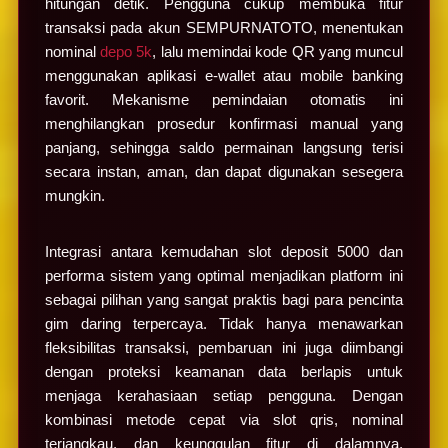
hitungan detik. Pengguna cukup membuka fitur
transaksi pada akun SEMPURNATOTO, menentukan
nominal
depo 5k
, lalu memindai kode QR yang muncul
menggunakan aplikasi e-wallet atau mobile banking
favorit. Mekanisme pemindaian otomatis ini
menghilangkan prosedur konfirmasi manual yang
panjang, sehingga saldo permainan langsung terisi
secara instan, aman, dan dapat digunakan sesegera
mungkin.
Integrasi antara kemudahan slot deposit 5000 dan
performa sistem yang optimal menjadikan platform ini
sebagai pilihan yang sangat praktis bagi para pencinta
gim daring terpercaya. Tidak hanya menawarkan
fleksibilitas transaksi, pembaruan ini juga diimbangi
dengan proteksi keamanan data berlapis untuk
menjaga kerahasiaan setiap pengguna. Dengan
kombinasi metode cepat via slot qris, nominal
terjangkau, dan keunggulan fitur di dalamnya,