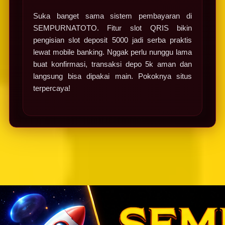
Suka banget sama sistem pembayaran di
SEMPURNATOTO. Fitur slot QRIS bikin
pengisian slot deposit 5000 jadi serba praktis
lewat mobile banking. Nggak perlu nunggu lama
buat konfirmasi, transaksi depo 5k aman dan
langsung bisa dipakai main. Pokoknya situs
terpercaya!