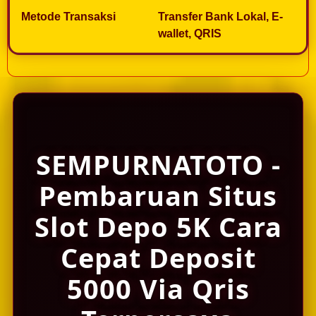
s
Metode Transaksi
Transfer Bank Lokal, E-
e
wallet, QRIS
d
e
t
a
i
l
s
SEMPURNATOTO -
Pembaruan Situs
Slot Depo 5K Cara
Cepat Deposit
5000 Via Qris