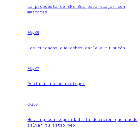
La propuesta de EME Bus para viajar con
mascotas
May 09
Los cuidados que debes darle a tu hurón
May 07
Declarar no es proteger
Oct 30
Hosting con seguridad: la decisión que puede
salvar tu sitio web