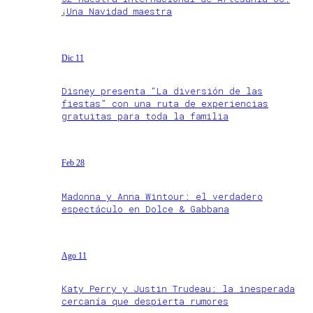
¡Una Navidad maestra
Dic 11
Disney presenta “La diversión de las
fiestas” con una ruta de experiencias
gratuitas para toda la familia
Feb 28
Madonna y Anna Wintour: el verdadero
espectáculo en Dolce & Gabbana
Ago 11
Katy Perry y Justin Trudeau: la inesperada
cercanía que despierta rumores