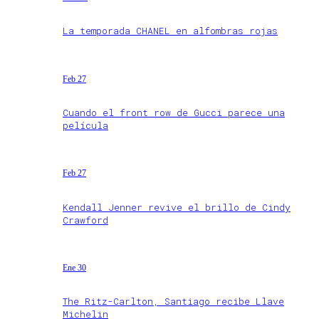
La temporada CHANEL en alfombras rojas
Feb 27
Cuando el front row de Gucci parece una
película
Feb 27
Kendall Jenner revive el brillo de Cindy
Crawford
Ene 30
The Ritz-Carlton, Santiago recibe Llave
Michelin