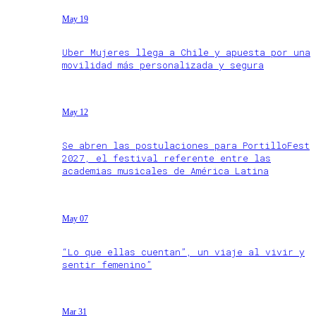
May 19
Uber Mujeres llega a Chile y apuesta por una
movilidad más personalizada y segura
May 12
Se abren las postulaciones para PortilloFest
2027, el festival referente entre las
academias musicales de América Latina
May 07
“Lo que ellas cuentan”, un viaje al vivir y
sentir femenino”
Mar 31