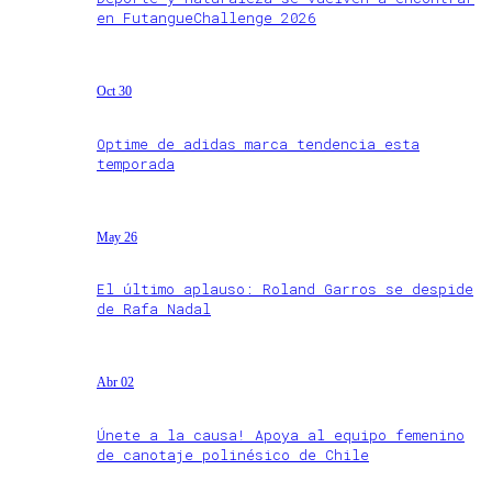
en FutangueChallenge 2026
Oct 30
Optime de adidas marca tendencia esta
temporada
May 26
El último aplauso: Roland Garros se despide
de Rafa Nadal
Abr 02
Únete a la causa! Apoya al equipo femenino
de canotaje polinésico de Chile