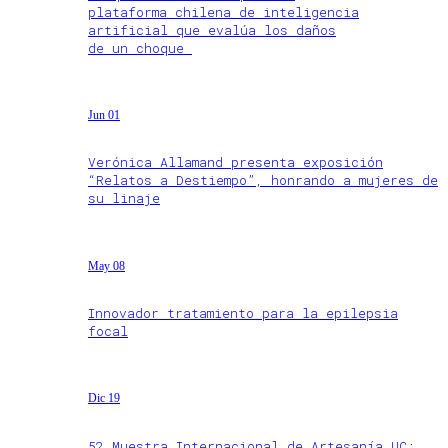
plataforma chilena de inteligencia
artificial que evalúa los daños
de un choque
Jun 01
Verónica Allamand presenta exposición
“Relatos a Destiempo”, honrando a mujeres de
su linaje
May 08
Innovador tratamiento para la epilepsia
focal
Dic 19
52 Muestra Internacional de Artesanía UC: