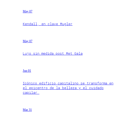
May 07
Kendall, en clave Mugler
May 07
Lujo sin medida post Met Gala
Jun 01
Icónico edificio capitalino se transforma en
el epicentro de la belleza y el cuidado
capilar
Mar 31