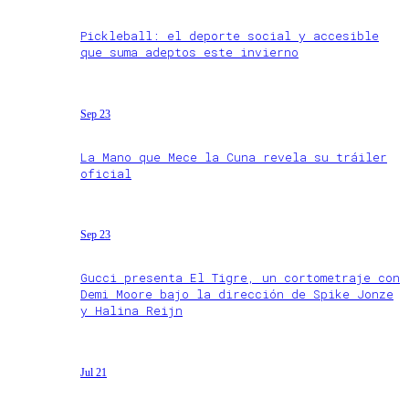
Pickleball: el deporte social y accesible
que suma adeptos este invierno
Sep 23
La Mano que Mece la Cuna revela su tráiler
oficial
Sep 23
Gucci presenta El Tigre, un cortometraje con
Demi Moore bajo la dirección de Spike Jonze
y Halina Reijn
Jul 21