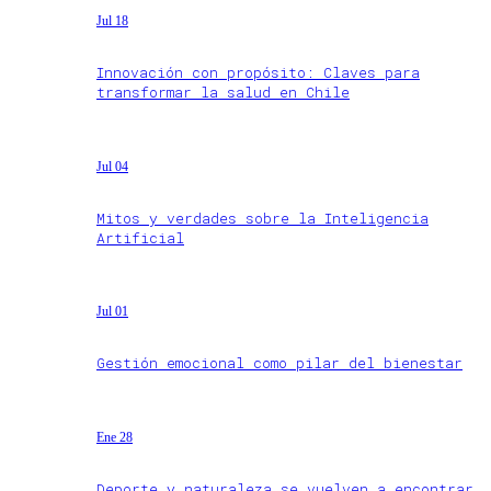
Jul 18
Innovación con propósito: Claves para
transformar la salud en Chile
Jul 04
Mitos y verdades sobre la Inteligencia
Artificial
Jul 01
Gestión emocional como pilar del bienestar
Ene 28
Deporte y naturaleza se vuelven a encontrar