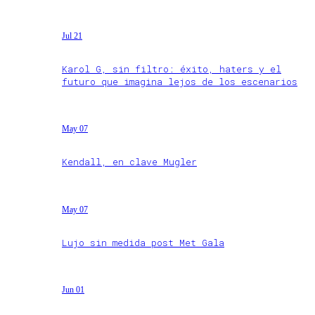
Jul 21
Karol G, sin filtro: éxito, haters y el
futuro que imagina lejos de los escenarios
May 07
Kendall, en clave Mugler
May 07
Lujo sin medida post Met Gala
Jun 01