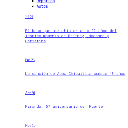
Deportes
Autos
Jul 21
El beso que hizo historia: a 22 años del
icónico momento de Britney, Madonna y
Christina
Ene 23
La canción de Abba Chiquitita cumple 43 años
Abr 26
Miranda! 5º aniversario de ‘Fuerte’
Nov 15