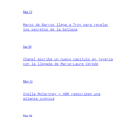
Mar 13
Marco de Barros llega a Troy para revelar
los secretos de la belleza
Jun 10
Chanel escribe un nuevo capítulo en joyería
con la llegada de Marie-Laure Cérède
May 11
Stella McCartney y H&M reescriben una
alianza icónica
Mar 04