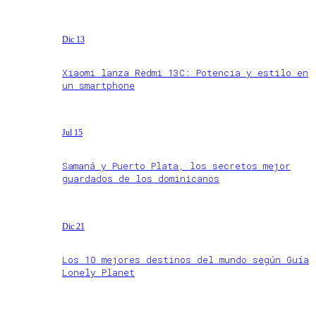
Dic 13
Xiaomi lanza Redmi 13C: Potencia y estilo en
un smartphone
Jul 15
Samaná y Puerto Plata, los secretos mejor
guardados de los dominicanos
Dic 21
Los 10 mejores destinos del mundo según Guía
Lonely Planet