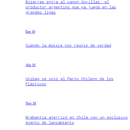
Bizarrap entra al canon Gorillaz: el
productor argentino que ya juega en las
grandes ligas
Ene 16
Cuando la música nos reunió de verdad
Abr 16
Unibag se unió al Pacto Chileno de los
Plásticos
Nov 18
Brabantia aterrizó en Chile con un exclusivo
evento de lanzamiento