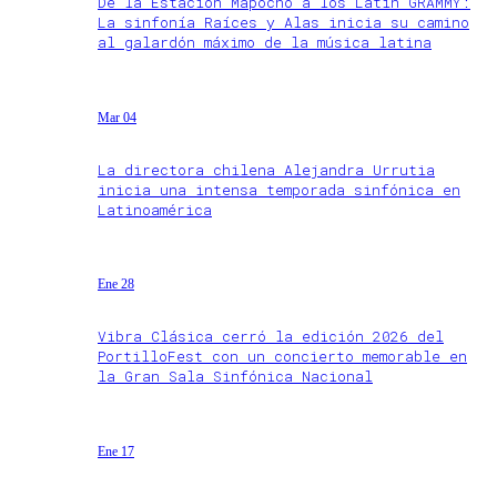
De la Estación Mapocho a los Latin GRAMMY:
La sinfonía Raíces y Alas inicia su camino
al galardón máximo de la música latina
Mar 04
La directora chilena Alejandra Urrutia
inicia una intensa temporada sinfónica en
Latinoamérica
Ene 28
Vibra Clásica cerró la edición 2026 del
PortilloFest con un concierto memorable en
la Gran Sala Sinfónica Nacional
Ene 17