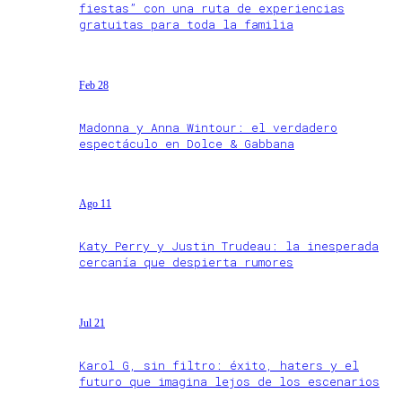
fiestas” con una ruta de experiencias
gratuitas para toda la familia
Feb 28
Madonna y Anna Wintour: el verdadero
espectáculo en Dolce & Gabbana
Ago 11
Katy Perry y Justin Trudeau: la inesperada
cercanía que despierta rumores
Jul 21
Karol G, sin filtro: éxito, haters y el
futuro que imagina lejos de los escenarios