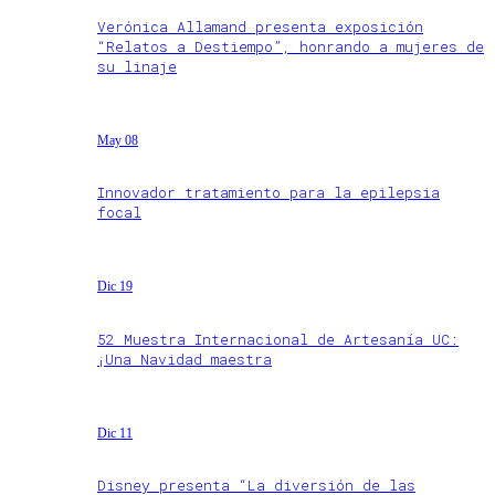
Verónica Allamand presenta exposición
“Relatos a Destiempo”, honrando a mujeres de
su linaje
May 08
Innovador tratamiento para la epilepsia
focal
Dic 19
52 Muestra Internacional de Artesanía UC:
¡Una Navidad maestra
Dic 11
Disney presenta “La diversión de las