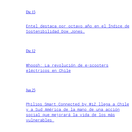
Dic 15
Entel destaca por octavo año en el Índice de
Sostenibilidad Dow Jones.
Dic 12
Whoosh: La revolución de e-scooters
eléctricos en Chile
Jun 25
Philips Smart Connected by WiZ llega a Chile
y a Sud América de la mano de una acción
social que mejorará la vida de los más
vulnerables