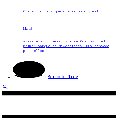
Chile, un país que duerme poco y mal
Mar 13
Avísale a tu perro: Vuelve GuauFest, el
primer parque de diversiones 100% pensado
para ellos
Mercado Troy
search