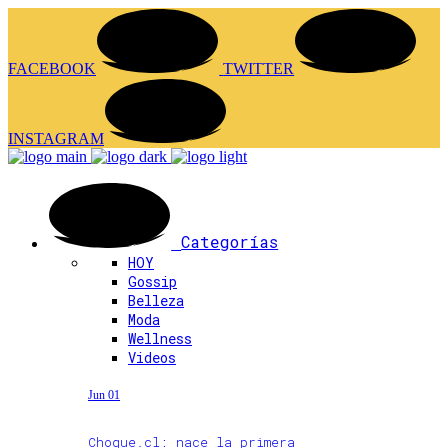
FACEBOOK
TWITTER
INSTAGRAM
Categorías
HOY
Gossip
Belleza
Moda
Wellness
Videos
Jun 01
Choque.cl: nace la primera