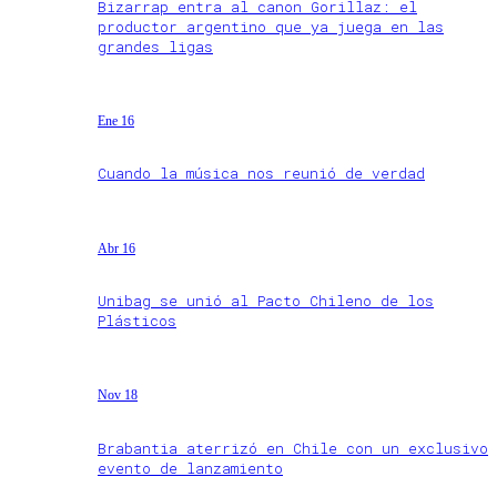
Bizarrap entra al canon Gorillaz: el
productor argentino que ya juega en las
grandes ligas
Ene 16
Cuando la música nos reunió de verdad
Abr 16
Unibag se unió al Pacto Chileno de los
Plásticos
Nov 18
Brabantia aterrizó en Chile con un exclusivo
evento de lanzamiento