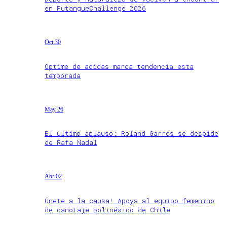
en FutangueChallenge 2026
Oct 30
Optime de adidas marca tendencia esta
temporada
May 26
El último aplauso: Roland Garros se despide
de Rafa Nadal
Abr 02
Únete a la causa! Apoya al equipo femenino
de canotaje polinésico de Chile