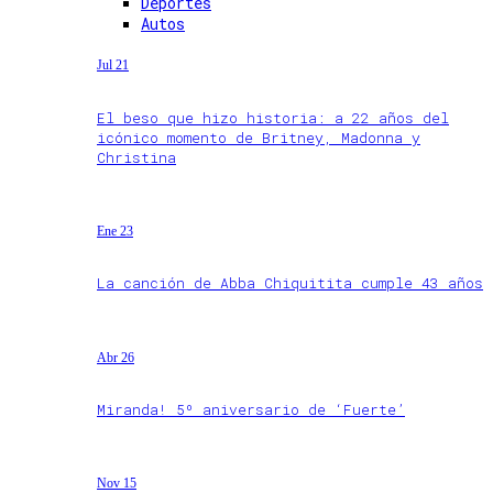
Deportes
Autos
Jul 21
El beso que hizo historia: a 22 años del
icónico momento de Britney, Madonna y
Christina
Ene 23
La canción de Abba Chiquitita cumple 43 años
Abr 26
Miranda! 5º aniversario de ‘Fuerte’
Nov 15