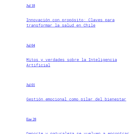
Jul 18
Innovación con propósito: Claves para
transformar la salud en Chile
Jul 04
Mitos y verdades sobre la Inteligencia
Artificial
Jul 01
Gestión emocional como pilar del bienestar
Ene 28
Deporte y naturaleza se vuelven a encontrar