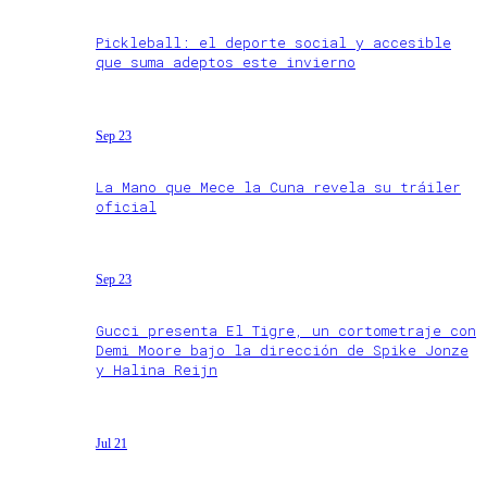
Pickleball: el deporte social y accesible
que suma adeptos este invierno
Sep 23
La Mano que Mece la Cuna revela su tráiler
oficial
Sep 23
Gucci presenta El Tigre, un cortometraje con
Demi Moore bajo la dirección de Spike Jonze
y Halina Reijn
Jul 21