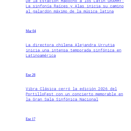
De la Estación Mapocho a los Latin GRAMMY:
La sinfonía Raíces y Alas inicia su camino
al galardón máximo de la música latina
Mar 04
La directora chilena Alejandra Urrutia
inicia una intensa temporada sinfónica en
Latinoamérica
Ene 28
Vibra Clásica cerró la edición 2026 del
PortilloFest con un concierto memorable en
la Gran Sala Sinfónica Nacional
Ene 17