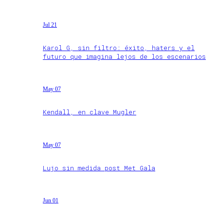
Jul 21
Karol G, sin filtro: éxito, haters y el
futuro que imagina lejos de los escenarios
May 07
Kendall, en clave Mugler
May 07
Lujo sin medida post Met Gala
Jun 01