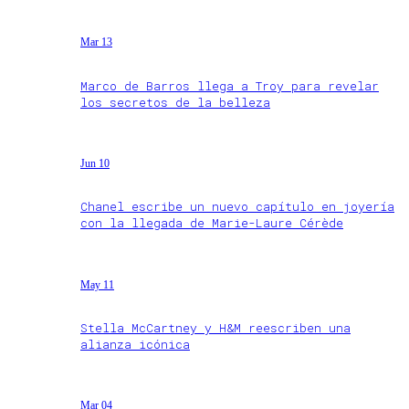
Mar 13
Marco de Barros llega a Troy para revelar
los secretos de la belleza
Jun 10
Chanel escribe un nuevo capítulo en joyería
con la llegada de Marie-Laure Cérède
May 11
Stella McCartney y H&M reescriben una
alianza icónica
Mar 04