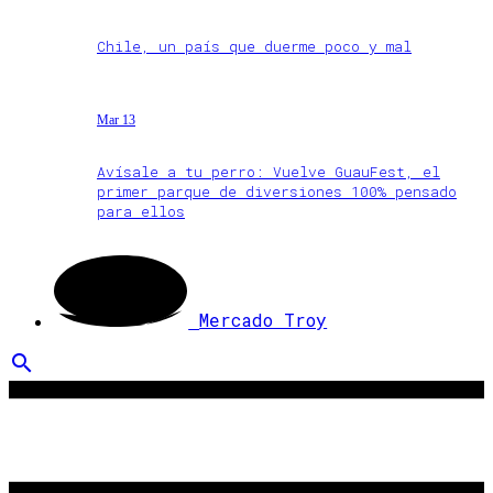
Chile, un país que duerme poco y mal
Mar 13
Avísale a tu perro: Vuelve GuauFest, el
primer parque de diversiones 100% pensado
para ellos
Mercado Troy
search