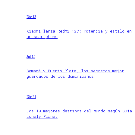
Dic 13
Xiaomi lanza Redmi 13C: Potencia y estilo en
un smartphone
Jul 15
Samaná y Puerto Plata, los secretos mejor
guardados de los dominicanos
Dic 21
Los 10 mejores destinos del mundo según Guía
Lonely Planet