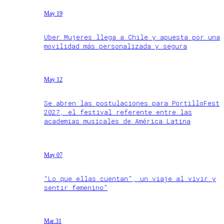
May 19
Uber Mujeres llega a Chile y apuesta por una
movilidad más personalizada y segura
May 12
Se abren las postulaciones para PortilloFest
2027, el festival referente entre las
academias musicales de América Latina
May 07
“Lo que ellas cuentan”, un viaje al vivir y
sentir femenino”
Mar 31