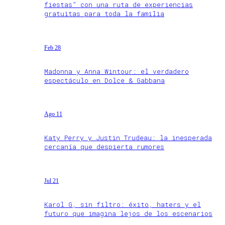
fiestas” con una ruta de experiencias
gratuitas para toda la familia
Feb 28
Madonna y Anna Wintour: el verdadero
espectáculo en Dolce & Gabbana
Ago 11
Katy Perry y Justin Trudeau: la inesperada
cercanía que despierta rumores
Jul 21
Karol G, sin filtro: éxito, haters y el
futuro que imagina lejos de los escenarios