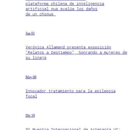
plataforma chilena de inteligencia
artificial que evalúa los daños
de un choque
Jun 01
Verónica Allamand presenta exposición
“Relatos a Destiempo”, honrando a mujeres de
su linaje
May 08
Innovador tratamiento para la epilepsia
focal
Dic 19
52 Muestra Internacional de Artesanía UC: