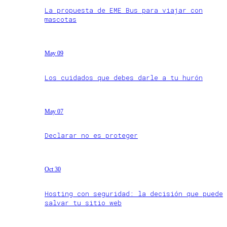
La propuesta de EME Bus para viajar con
mascotas
May 09
Los cuidados que debes darle a tu hurón
May 07
Declarar no es proteger
Oct 30
Hosting con seguridad: la decisión que puede
salvar tu sitio web