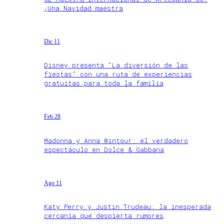
¡Una Navidad maestra
Dic 11
Disney presenta “La diversión de las
fiestas” con una ruta de experiencias
gratuitas para toda la familia
Feb 28
Madonna y Anna Wintour: el verdadero
espectáculo en Dolce & Gabbana
Ago 11
Katy Perry y Justin Trudeau: la inesperada
cercanía que despierta rumores