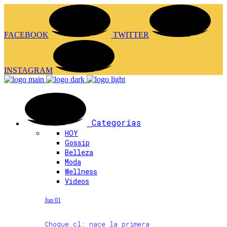
FACEBOOK
TWITTER
INSTAGRAM
Categorías
HOY
Gossip
Belleza
Moda
Wellness
Videos
Jun 01
Choque.cl: nace la primera