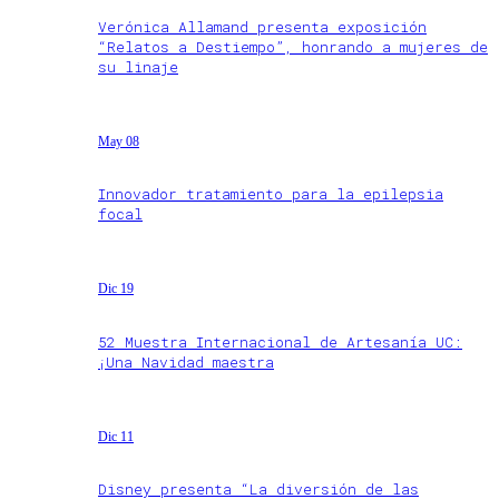
Verónica Allamand presenta exposición
“Relatos a Destiempo”, honrando a mujeres de
su linaje
May 08
Innovador tratamiento para la epilepsia
focal
Dic 19
52 Muestra Internacional de Artesanía UC:
¡Una Navidad maestra
Dic 11
Disney presenta “La diversión de las