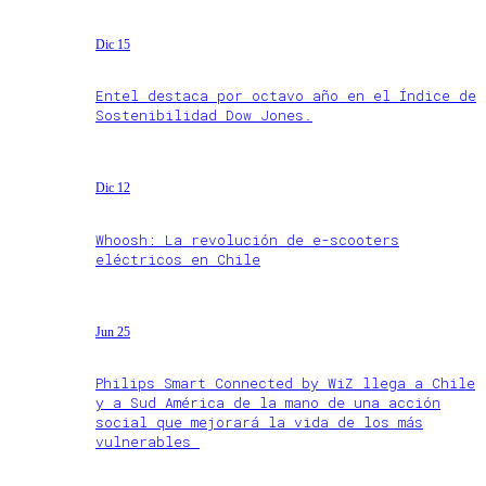
Dic 15
Entel destaca por octavo año en el Índice de
Sostenibilidad Dow Jones.
Dic 12
Whoosh: La revolución de e-scooters
eléctricos en Chile
Jun 25
Philips Smart Connected by WiZ llega a Chile
y a Sud América de la mano de una acción
social que mejorará la vida de los más
vulnerables