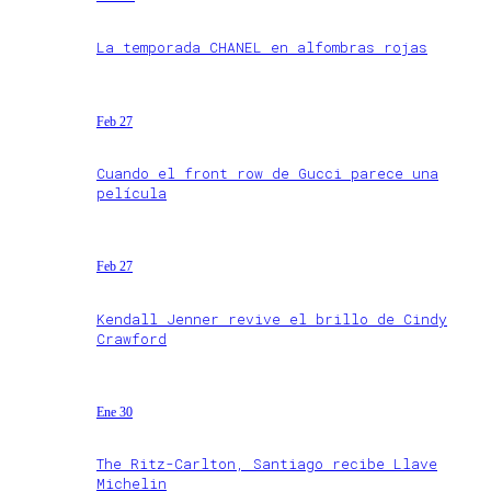
La temporada CHANEL en alfombras rojas
Feb 27
Cuando el front row de Gucci parece una
película
Feb 27
Kendall Jenner revive el brillo de Cindy
Crawford
Ene 30
The Ritz-Carlton, Santiago recibe Llave
Michelin