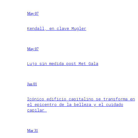
May 07
Kendall, en clave Mugler
May 07
Lujo sin medida post Met Gala
Jun 01
Icónico edificio capitalino se transforma en
el epicentro de la belleza y el cuidado
capilar
Mar 31