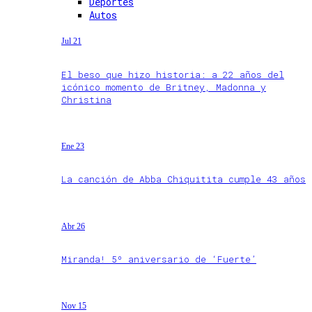
Deportes
Autos
Jul 21
El beso que hizo historia: a 22 años del
icónico momento de Britney, Madonna y
Christina
Ene 23
La canción de Abba Chiquitita cumple 43 años
Abr 26
Miranda! 5º aniversario de ‘Fuerte’
Nov 15