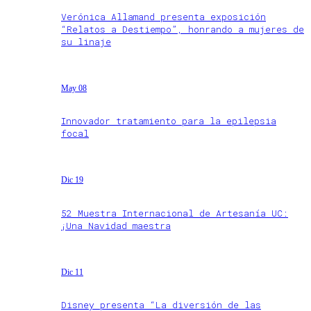
Verónica Allamand presenta exposición
“Relatos a Destiempo”, honrando a mujeres de
su linaje
May 08
Innovador tratamiento para la epilepsia
focal
Dic 19
52 Muestra Internacional de Artesanía UC:
¡Una Navidad maestra
Dic 11
Disney presenta “La diversión de las