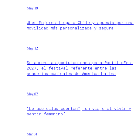
May 19
Uber Mujeres llega a Chile y apuesta por una
movilidad más personalizada y segura
May 12
Se abren las postulaciones para PortilloFest
2027, el festival referente entre las
academias musicales de América Latina
May 07
“Lo que ellas cuentan”, un viaje al vivir y
sentir femenino”
Mar 31