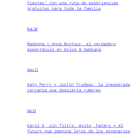
fiestas” con una ruta de experiencias
gratuitas para toda la familia
Feb 28
Madonna y Anna Wintour: el verdadero
espectáculo en Dolce & Gabbana
Ago 11
Katy Perry y Justin Trudeau: la inesperada
cercanía que despierta rumores
Jul 21
Karol G, sin filtro: éxito, haters y el
futuro que imagina lejos de los escenarios