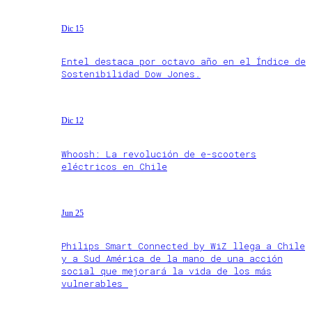
Dic 15
Entel destaca por octavo año en el Índice de
Sostenibilidad Dow Jones.
Dic 12
Whoosh: La revolución de e-scooters
eléctricos en Chile
Jun 25
Philips Smart Connected by WiZ llega a Chile
y a Sud América de la mano de una acción
social que mejorará la vida de los más
vulnerables