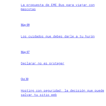
La propuesta de EME Bus para viajar con
mascotas
May 09
Los cuidados que debes darle a tu hurón
May 07
Declarar no es proteger
Oct 30
Hosting con seguridad: la decisión que puede
salvar tu sitio web