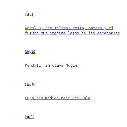
Jul 21
Karol G, sin filtro: éxito, haters y el
futuro que imagina lejos de los escenarios
May 07
Kendall, en clave Mugler
May 07
Lujo sin medida post Met Gala
Jun 01