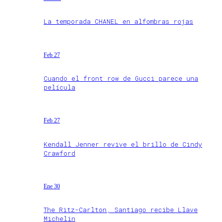
La temporada CHANEL en alfombras rojas
Feb 27
Cuando el front row de Gucci parece una
película
Feb 27
Kendall Jenner revive el brillo de Cindy
Crawford
Ene 30
The Ritz-Carlton, Santiago recibe Llave
Michelin