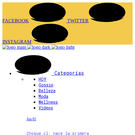
FACEBOOK
TWITTER
INSTAGRAM
Categorías
HOY
Gossip
Belleza
Moda
Wellness
Videos
Jun 01
Choque.cl: nace la primera