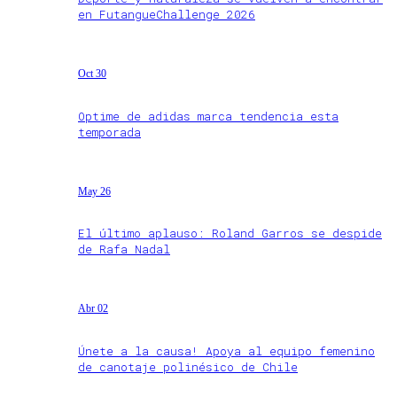
en FutangueChallenge 2026
Oct 30
Optime de adidas marca tendencia esta
temporada
May 26
El último aplauso: Roland Garros se despide
de Rafa Nadal
Abr 02
Únete a la causa! Apoya al equipo femenino
de canotaje polinésico de Chile