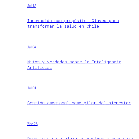
Jul 18
Innovación con propósito: Claves para
transformar la salud en Chile
Jul 04
Mitos y verdades sobre la Inteligencia
Artificial
Jul 01
Gestión emocional como pilar del bienestar
Ene 28
Deporte y naturaleza se vuelven a encontrar