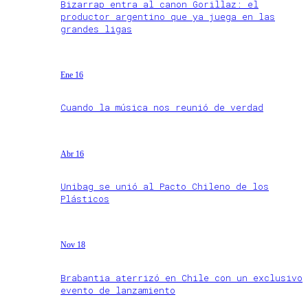
Bizarrap entra al canon Gorillaz: el
productor argentino que ya juega en las
grandes ligas
Ene 16
Cuando la música nos reunió de verdad
Abr 16
Unibag se unió al Pacto Chileno de los
Plásticos
Nov 18
Brabantia aterrizó en Chile con un exclusivo
evento de lanzamiento