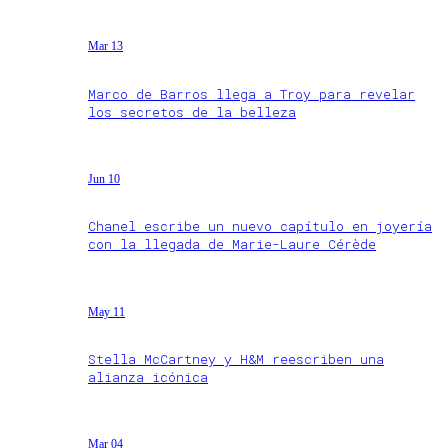
Mar 13
Marco de Barros llega a Troy para revelar
los secretos de la belleza
Jun 10
Chanel escribe un nuevo capítulo en joyería
con la llegada de Marie-Laure Cérède
May 11
Stella McCartney y H&M reescriben una
alianza icónica
Mar 04