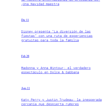
¡Una Navidad maestra
Dic 11
Disney presenta “La diversión de las
fiestas” con una ruta de experiencias
gratuitas para toda la familia
Feb 28
Madonna y Anna Wintour: el verdadero
espectáculo en Dolce & Gabbana
Ago 11
Katy Perry y Justin Trudeau: la inesperada
cercanía que despierta rumores