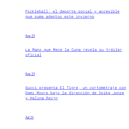
Pickleball: el deporte social y accesible
que suma adeptos este invierno
Sep 23
La Mano que Mece la Cuna revela su tráiler
oficial
Sep 23
Gucci presenta El Tigre, un cortometraje con
Demi Moore bajo la dirección de Spike Jonze
y Halina Reijn
Jul 21