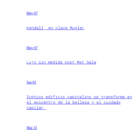
May 07
Kendall, en clave Mugler
May 07
Lujo sin medida post Met Gala
Jun 01
Icónico edificio capitalino se transforma en
el epicentro de la belleza y el cuidado
capilar
Mar 31