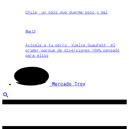
Chile, un país que duerme poco y mal
Mar 13
Avísale a tu perro: Vuelve GuauFest, el
primer parque de diversiones 100% pensado
para ellos
Mercado Troy
search