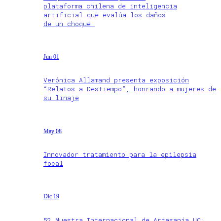
plataforma chilena de inteligencia
artificial que evalúa los daños
de un choque
Jun 01
Verónica Allamand presenta exposición
“Relatos a Destiempo”, honrando a mujeres de
su linaje
May 08
Innovador tratamiento para la epilepsia
focal
Dic 19
52 Muestra Internacional de Artesanía UC: