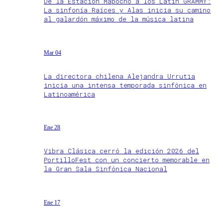
De la Estación Mapocho a los Latin GRAMMY:
La sinfonía Raíces y Alas inicia su camino
al galardón máximo de la música latina
Mar 04
La directora chilena Alejandra Urrutia
inicia una intensa temporada sinfónica en
Latinoamérica
Ene 28
Vibra Clásica cerró la edición 2026 del
PortilloFest con un concierto memorable en
la Gran Sala Sinfónica Nacional
Ene 17