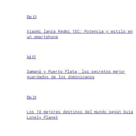
Dic 13
Xiaomi lanza Redmi 13C: Potencia y estilo en
un smartphone
Jul 15
Samaná y Puerto Plata, los secretos mejor
guardados de los dominicanos
Dic 21
Los 10 mejores destinos del mundo según Guía
Lonely Planet