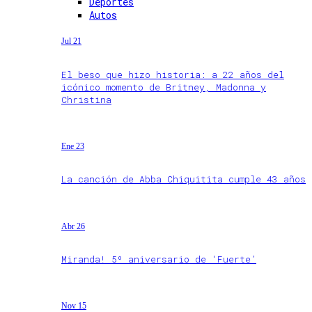
Deportes
Autos
Jul 21
El beso que hizo historia: a 22 años del
icónico momento de Britney, Madonna y
Christina
Ene 23
La canción de Abba Chiquitita cumple 43 años
Abr 26
Miranda! 5º aniversario de ‘Fuerte’
Nov 15