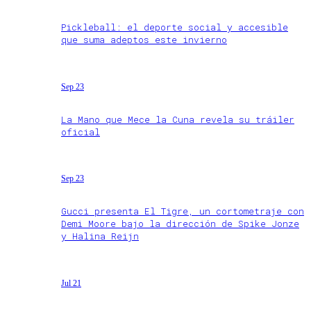
Pickleball: el deporte social y accesible
que suma adeptos este invierno
Sep 23
La Mano que Mece la Cuna revela su tráiler
oficial
Sep 23
Gucci presenta El Tigre, un cortometraje con
Demi Moore bajo la dirección de Spike Jonze
y Halina Reijn
Jul 21