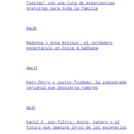
fiestas” con una ruta de experiencias
gratuitas para toda la familia
Feb 28
Madonna y Anna Wintour: el verdadero
espectáculo en Dolce & Gabbana
Ago 11
Katy Perry y Justin Trudeau: la inesperada
cercanía que despierta rumores
Jul 21
Karol G, sin filtro: éxito, haters y el
futuro que imagina lejos de los escenarios