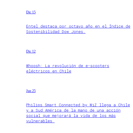
Dic 15
Entel destaca por octavo año en el Índice de
Sostenibilidad Dow Jones.
Dic 12
Whoosh: La revolución de e-scooters
eléctricos en Chile
Jun 25
Philips Smart Connected by WiZ llega a Chile
y a Sud América de la mano de una acción
social que mejorará la vida de los más
vulnerables