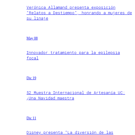
Verónica Allamand presenta exposición
“Relatos a Destiempo”, honrando a mujeres de
su linaje
May 08
Innovador tratamiento para la epilepsia
focal
Dic 19
52 Muestra Internacional de Artesanía UC:
¡Una Navidad maestra
Dic 11
Disney presenta “La diversión de las