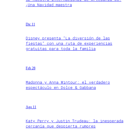
¡Una Navidad maestra
Dic 11
Disney presenta “La diversión de las
fiestas” con una ruta de experiencias
gratuitas para toda la familia
Feb 28
Madonna y Anna Wintour: el verdadero
espectáculo en Dolce & Gabbana
Ago 11
Katy Perry y Justin Trudeau: la inesperada
cercanía que despierta rumores