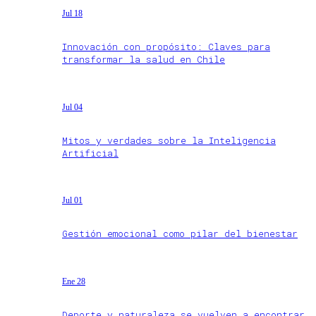
Jul 18
Innovación con propósito: Claves para
transformar la salud en Chile
Jul 04
Mitos y verdades sobre la Inteligencia
Artificial
Jul 01
Gestión emocional como pilar del bienestar
Ene 28
Deporte y naturaleza se vuelven a encontrar