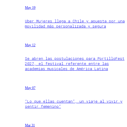
May 19
Uber Mujeres llega a Chile y apuesta por una
movilidad más personalizada y segura
May 12
Se abren las postulaciones para PortilloFest
2027, el festival referente entre las
academias musicales de América Latina
May 07
“Lo que ellas cuentan”, un viaje al vivir y
sentir femenino”
Mar 31