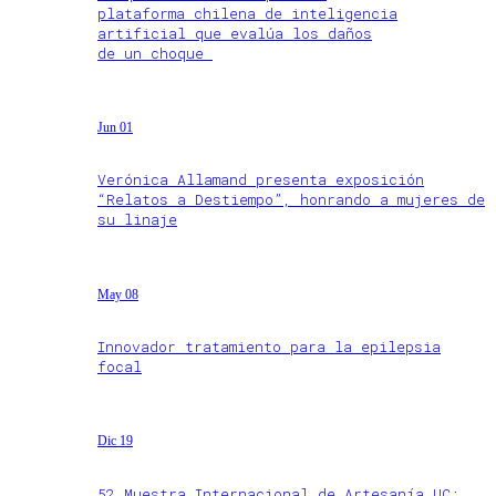
plataforma chilena de inteligencia
artificial que evalúa los daños
de un choque
Jun 01
Verónica Allamand presenta exposición
“Relatos a Destiempo”, honrando a mujeres de
su linaje
May 08
Innovador tratamiento para la epilepsia
focal
Dic 19
52 Muestra Internacional de Artesanía UC: