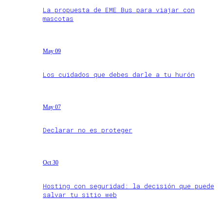
La propuesta de EME Bus para viajar con
mascotas
May 09
Los cuidados que debes darle a tu hurón
May 07
Declarar no es proteger
Oct 30
Hosting con seguridad: la decisión que puede
salvar tu sitio web