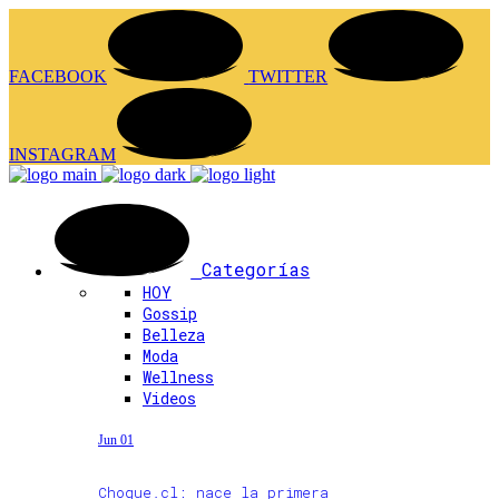
FACEBOOK
TWITTER
INSTAGRAM
Categorías
HOY
Gossip
Belleza
Moda
Wellness
Videos
Jun 01
Choque.cl: nace la primera