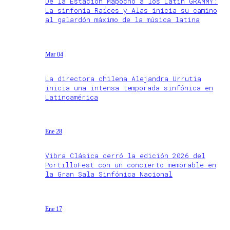
De la Estación Mapocho a los Latin GRAMMY:
La sinfonía Raíces y Alas inicia su camino
al galardón máximo de la música latina
Mar 04
La directora chilena Alejandra Urrutia
inicia una intensa temporada sinfónica en
Latinoamérica
Ene 28
Vibra Clásica cerró la edición 2026 del
PortilloFest con un concierto memorable en
la Gran Sala Sinfónica Nacional
Ene 17