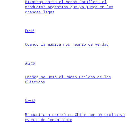
Bizarrap entra al canon Gorillaz: el
productor argentino que ya juega en las
grandes ligas
Ene 16
Cuando la música nos reunió de verdad
Abr 16
Unibag se unió al Pacto Chileno de los
Plásticos
Nov 18
Brabantia aterrizó en Chile con un exclusivo
evento de lanzamiento