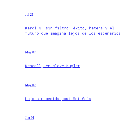
Jul 21
Karol G, sin filtro: éxito, haters y el
futuro que imagina lejos de los escenarios
May 07
Kendall, en clave Mugler
May 07
Lujo sin medida post Met Gala
Jun 01