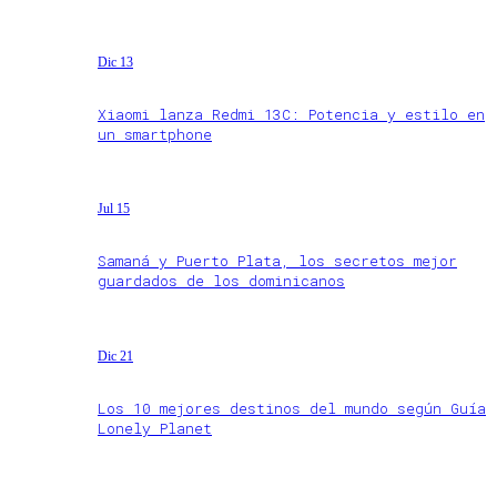
Dic 13
Xiaomi lanza Redmi 13C: Potencia y estilo en
un smartphone
Jul 15
Samaná y Puerto Plata, los secretos mejor
guardados de los dominicanos
Dic 21
Los 10 mejores destinos del mundo según Guía
Lonely Planet