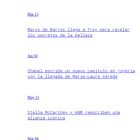
Mar 13
Marco de Barros llega a Troy para revelar
los secretos de la belleza
Jun 10
Chanel escribe un nuevo capítulo en joyería
con la llegada de Marie-Laure Cérède
May 11
Stella McCartney y H&M reescriben una
alianza icónica
Mar 04