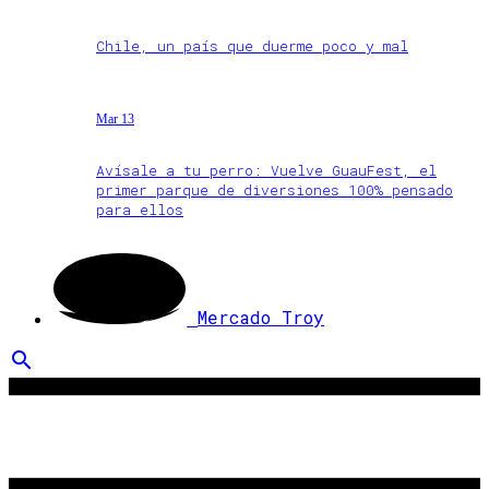
Chile, un país que duerme poco y mal
Mar 13
Avísale a tu perro: Vuelve GuauFest, el
primer parque de diversiones 100% pensado
para ellos
Mercado Troy
search