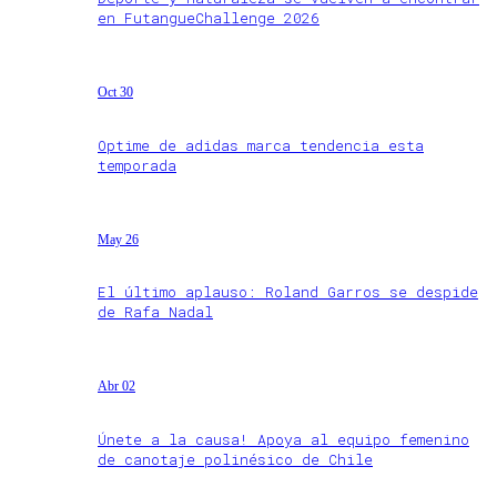
en FutangueChallenge 2026
Oct 30
Optime de adidas marca tendencia esta
temporada
May 26
El último aplauso: Roland Garros se despide
de Rafa Nadal
Abr 02
Únete a la causa! Apoya al equipo femenino
de canotaje polinésico de Chile