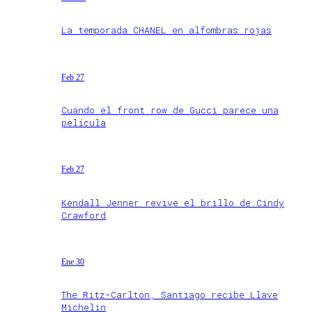
La temporada CHANEL en alfombras rojas
Feb 27
Cuando el front row de Gucci parece una
película
Feb 27
Kendall Jenner revive el brillo de Cindy
Crawford
Ene 30
The Ritz-Carlton, Santiago recibe Llave
Michelin