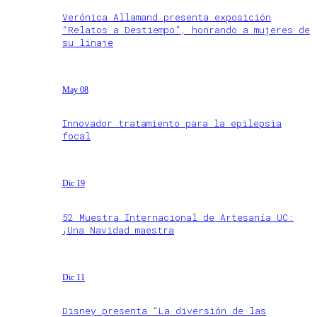
Verónica Allamand presenta exposición
“Relatos a Destiempo”, honrando a mujeres de
su linaje
May 08
Innovador tratamiento para la epilepsia
focal
Dic 19
52 Muestra Internacional de Artesanía UC:
¡Una Navidad maestra
Dic 11
Disney presenta “La diversión de las