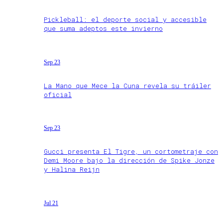
Pickleball: el deporte social y accesible
que suma adeptos este invierno
Sep 23
La Mano que Mece la Cuna revela su tráiler
oficial
Sep 23
Gucci presenta El Tigre, un cortometraje con
Demi Moore bajo la dirección de Spike Jonze
y Halina Reijn
Jul 21