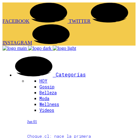
FACEBOOK
TWITTER
INSTAGRAM
Categorías
HOY
Gossip
Belleza
Moda
Wellness
Videos
Jun 01
Choque.cl: nace la primera