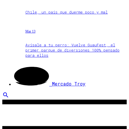
Chile, un país que duerme poco y mal
Mar 13
Avísale a tu perro: Vuelve GuauFest, el
primer parque de diversiones 100% pensado
para ellos
Mercado Troy
search