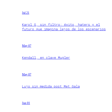
Jul 21
Karol G, sin filtro: éxito, haters y el
futuro que imagina lejos de los escenarios
May 07
Kendall, en clave Mugler
May 07
Lujo sin medida post Met Gala
Jun 01