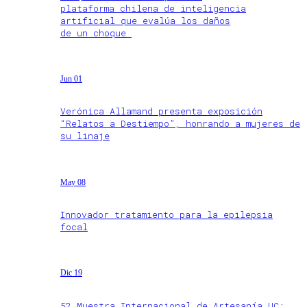
plataforma chilena de inteligencia
artificial que evalúa los daños
de un choque
Jun 01
Verónica Allamand presenta exposición
“Relatos a Destiempo”, honrando a mujeres de
su linaje
May 08
Innovador tratamiento para la epilepsia
focal
Dic 19
52 Muestra Internacional de Artesanía UC: