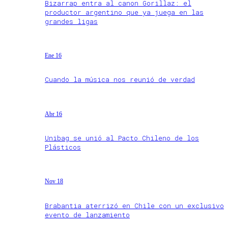
Bizarrap entra al canon Gorillaz: el
productor argentino que ya juega en las
grandes ligas
Ene 16
Cuando la música nos reunió de verdad
Abr 16
Unibag se unió al Pacto Chileno de los
Plásticos
Nov 18
Brabantia aterrizó en Chile con un exclusivo
evento de lanzamiento