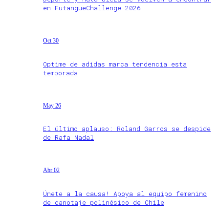
en FutangueChallenge 2026
Oct 30
Optime de adidas marca tendencia esta
temporada
May 26
El último aplauso: Roland Garros se despide
de Rafa Nadal
Abr 02
Únete a la causa! Apoya al equipo femenino
de canotaje polinésico de Chile