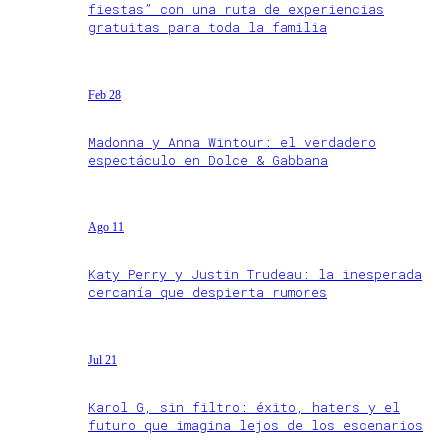
fiestas” con una ruta de experiencias
gratuitas para toda la familia
Feb 28
Madonna y Anna Wintour: el verdadero
espectáculo en Dolce & Gabbana
Ago 11
Katy Perry y Justin Trudeau: la inesperada
cercanía que despierta rumores
Jul 21
Karol G, sin filtro: éxito, haters y el
futuro que imagina lejos de los escenarios