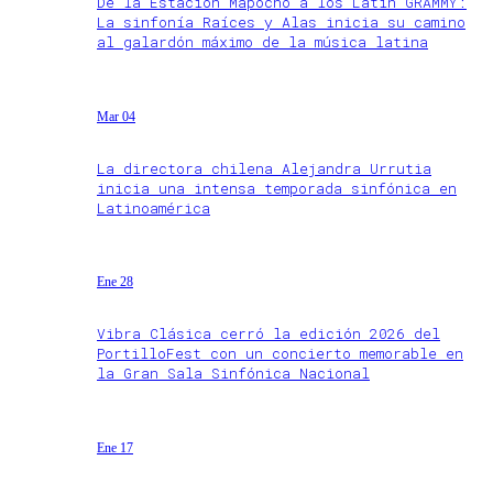
De la Estación Mapocho a los Latin GRAMMY:
La sinfonía Raíces y Alas inicia su camino
al galardón máximo de la música latina
Mar 04
La directora chilena Alejandra Urrutia
inicia una intensa temporada sinfónica en
Latinoamérica
Ene 28
Vibra Clásica cerró la edición 2026 del
PortilloFest con un concierto memorable en
la Gran Sala Sinfónica Nacional
Ene 17