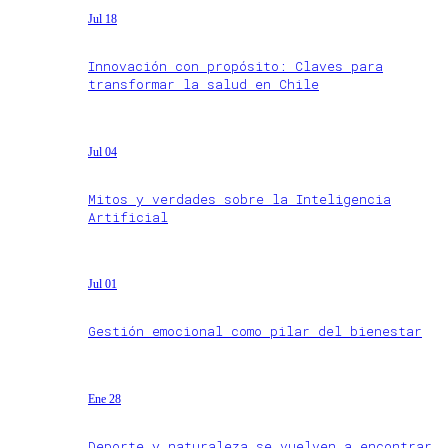
Jul 18
Innovación con propósito: Claves para
transformar la salud en Chile
Jul 04
Mitos y verdades sobre la Inteligencia
Artificial
Jul 01
Gestión emocional como pilar del bienestar
Ene 28
Deporte y naturaleza se vuelven a encontrar