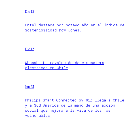
Dic 15
Entel destaca por octavo año en el Índice de
Sostenibilidad Dow Jones.
Dic 12
Whoosh: La revolución de e-scooters
eléctricos en Chile
Jun 25
Philips Smart Connected by WiZ llega a Chile
y a Sud América de la mano de una acción
social que mejorará la vida de los más
vulnerables