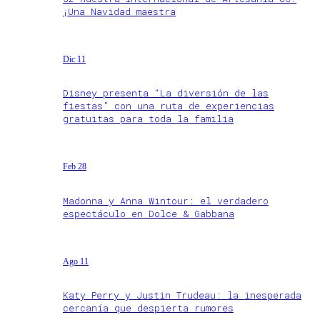
¡Una Navidad maestra
Dic 11
Disney presenta “La diversión de las
fiestas” con una ruta de experiencias
gratuitas para toda la familia
Feb 28
Madonna y Anna Wintour: el verdadero
espectáculo en Dolce & Gabbana
Ago 11
Katy Perry y Justin Trudeau: la inesperada
cercanía que despierta rumores