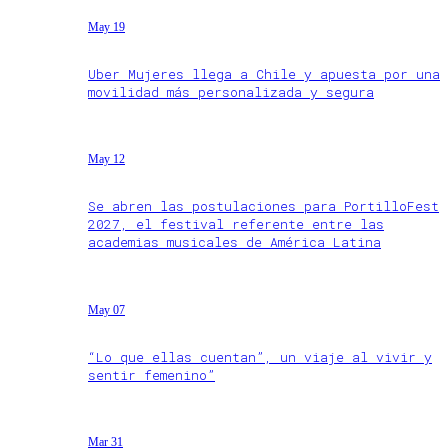
May 19
Uber Mujeres llega a Chile y apuesta por una
movilidad más personalizada y segura
May 12
Se abren las postulaciones para PortilloFest
2027, el festival referente entre las
academias musicales de América Latina
May 07
“Lo que ellas cuentan”, un viaje al vivir y
sentir femenino”
Mar 31