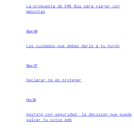
La propuesta de EME Bus para viajar con
mascotas
May 09
Los cuidados que debes darle a tu hurón
May 07
Declarar no es proteger
Oct 30
Hosting con seguridad: la decisión que puede
salvar tu sitio web