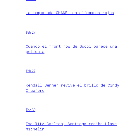
La temporada CHANEL en alfombras rojas
Feb 27
Cuando el front row de Gucci parece una
película
Feb 27
Kendall Jenner revive el brillo de Cindy
Crawford
Ene 30
The Ritz-Carlton, Santiago recibe Llave
Michelin