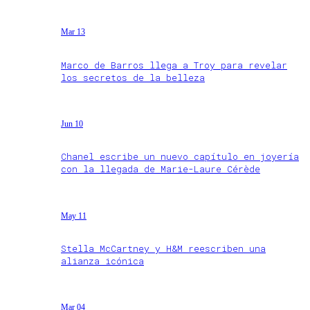
Mar 13
Marco de Barros llega a Troy para revelar
los secretos de la belleza
Jun 10
Chanel escribe un nuevo capítulo en joyería
con la llegada de Marie-Laure Cérède
May 11
Stella McCartney y H&M reescriben una
alianza icónica
Mar 04