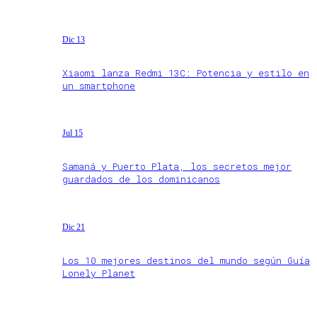
Dic 13
Xiaomi lanza Redmi 13C: Potencia y estilo en
un smartphone
Jul 15
Samaná y Puerto Plata, los secretos mejor
guardados de los dominicanos
Dic 21
Los 10 mejores destinos del mundo según Guía
Lonely Planet