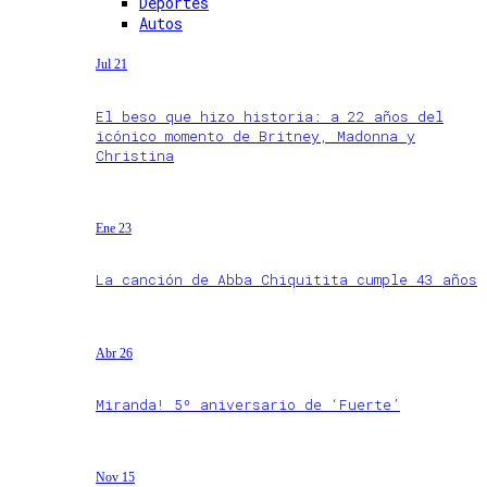
Deportes
Autos
Jul 21
El beso que hizo historia: a 22 años del
icónico momento de Britney, Madonna y
Christina
Ene 23
La canción de Abba Chiquitita cumple 43 años
Abr 26
Miranda! 5º aniversario de ‘Fuerte’
Nov 15