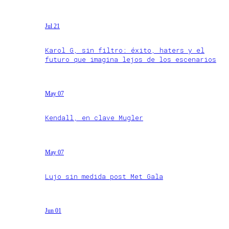
Jul 21
Karol G, sin filtro: éxito, haters y el
futuro que imagina lejos de los escenarios
May 07
Kendall, en clave Mugler
May 07
Lujo sin medida post Met Gala
Jun 01