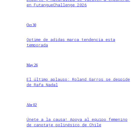
en FutangueChallenge 2026
Oct 30
Optime de adidas marca tendencia esta
temporada
May 26
El último aplauso: Roland Garros se despide
de Rafa Nadal
Abr 02
Únete a la causa! Apoya al equipo femenino
de canotaje polinésico de Chile