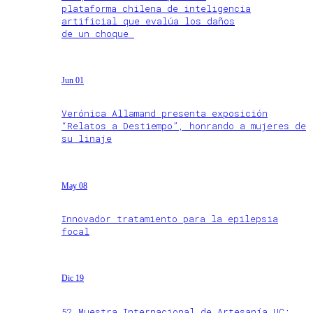
plataforma chilena de inteligencia
artificial que evalúa los daños
de un choque
Jun 01
Verónica Allamand presenta exposición
“Relatos a Destiempo”, honrando a mujeres de
su linaje
May 08
Innovador tratamiento para la epilepsia
focal
Dic 19
52 Muestra Internacional de Artesanía UC: