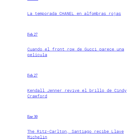
La temporada CHANEL en alfombras rojas
Feb 27
Cuando el front row de Gucci parece una
película
Feb 27
Kendall Jenner revive el brillo de Cindy
Crawford
Ene 30
The Ritz-Carlton, Santiago recibe Llave
Michelin