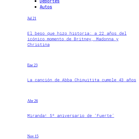
Deportes
Autos
Jul 21
El beso que hizo historia: a 22 años del
icónico momento de Britney, Madonna y
Christina
Ene 23
La canción de Abba Chiquitita cumple 43 años
Abr 26
Miranda! 5º aniversario de ‘Fuerte’
Nov 15