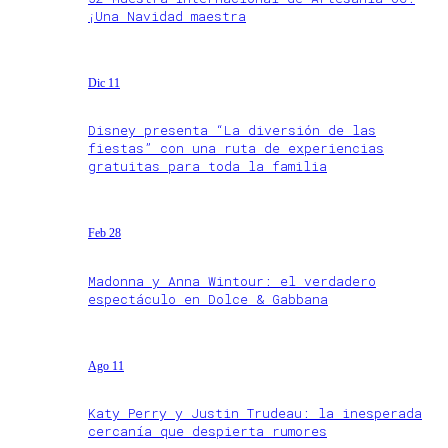
¡Una Navidad maestra
Dic 11
Disney presenta “La diversión de las
fiestas” con una ruta de experiencias
gratuitas para toda la familia
Feb 28
Madonna y Anna Wintour: el verdadero
espectáculo en Dolce & Gabbana
Ago 11
Katy Perry y Justin Trudeau: la inesperada
cercanía que despierta rumores