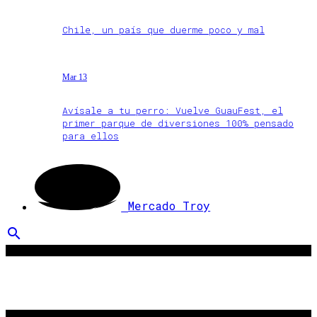
Chile, un país que duerme poco y mal
Mar 13
Avísale a tu perro: Vuelve GuauFest, el
primer parque de diversiones 100% pensado
para ellos
Mercado Troy
search