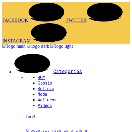
FACEBOOK
TWITTER
INSTAGRAM
Categorías
HOY
Gossip
Belleza
Moda
Wellness
Videos
Jun 01
Choque.cl: nace la primera