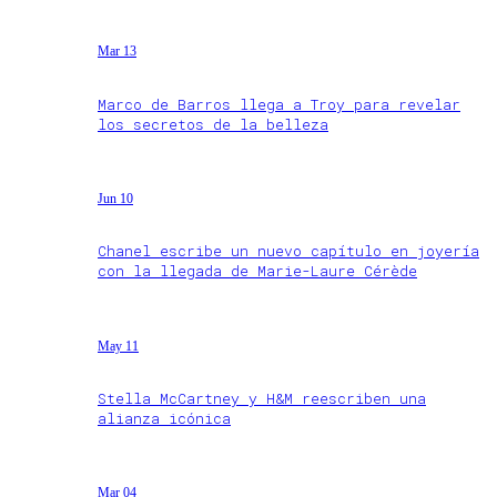
Mar 13
Marco de Barros llega a Troy para revelar
los secretos de la belleza
Jun 10
Chanel escribe un nuevo capítulo en joyería
con la llegada de Marie-Laure Cérède
May 11
Stella McCartney y H&M reescriben una
alianza icónica
Mar 04