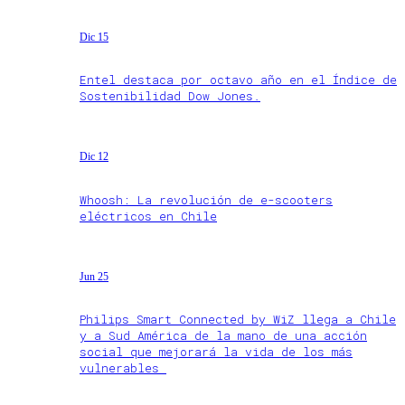
Dic 15
Entel destaca por octavo año en el Índice de
Sostenibilidad Dow Jones.
Dic 12
Whoosh: La revolución de e-scooters
eléctricos en Chile
Jun 25
Philips Smart Connected by WiZ llega a Chile
y a Sud América de la mano de una acción
social que mejorará la vida de los más
vulnerables