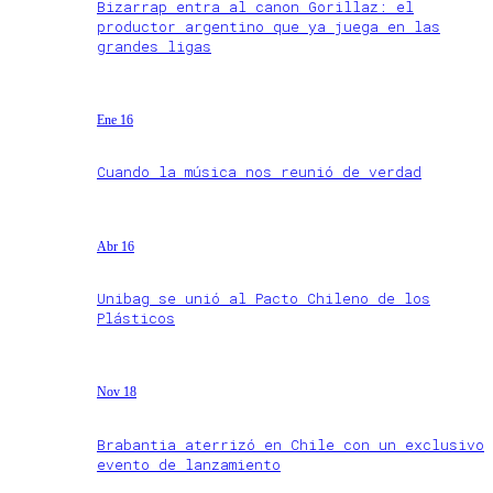
Bizarrap entra al canon Gorillaz: el
productor argentino que ya juega en las
grandes ligas
Ene 16
Cuando la música nos reunió de verdad
Abr 16
Unibag se unió al Pacto Chileno de los
Plásticos
Nov 18
Brabantia aterrizó en Chile con un exclusivo
evento de lanzamiento