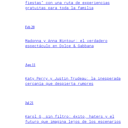
fiestas” con una ruta de experiencias
gratuitas para toda la familia
Feb 28
Madonna y Anna Wintour: el verdadero
espectáculo en Dolce & Gabbana
Ago 11
Katy Perry y Justin Trudeau: la inesperada
cercanía que despierta rumores
Jul 21
Karol G, sin filtro: éxito, haters y el
futuro que imagina lejos de los escenarios