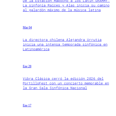
De la Estación Mapocho a los Latin GRAMMY:
La sinfonía Raíces y Alas inicia su camino
al galardón máximo de la música latina
Mar 04
La directora chilena Alejandra Urrutia
inicia una intensa temporada sinfónica en
Latinoamérica
Ene 28
Vibra Clásica cerró la edición 2026 del
PortilloFest con un concierto memorable en
la Gran Sala Sinfónica Nacional
Ene 17