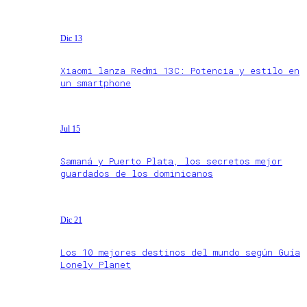
Dic 13
Xiaomi lanza Redmi 13C: Potencia y estilo en
un smartphone
Jul 15
Samaná y Puerto Plata, los secretos mejor
guardados de los dominicanos
Dic 21
Los 10 mejores destinos del mundo según Guía
Lonely Planet