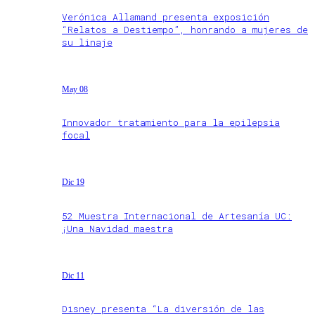
Verónica Allamand presenta exposición
“Relatos a Destiempo”, honrando a mujeres de
su linaje
May 08
Innovador tratamiento para la epilepsia
focal
Dic 19
52 Muestra Internacional de Artesanía UC:
¡Una Navidad maestra
Dic 11
Disney presenta “La diversión de las