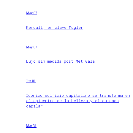
May 07
Kendall, en clave Mugler
May 07
Lujo sin medida post Met Gala
Jun 01
Icónico edificio capitalino se transforma en
el epicentro de la belleza y el cuidado
capilar
Mar 31