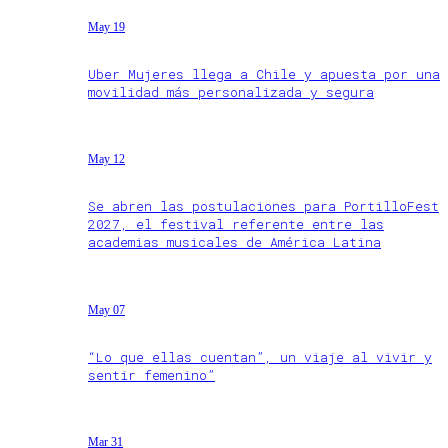
May 19
Uber Mujeres llega a Chile y apuesta por una
movilidad más personalizada y segura
May 12
Se abren las postulaciones para PortilloFest
2027, el festival referente entre las
academias musicales de América Latina
May 07
“Lo que ellas cuentan”, un viaje al vivir y
sentir femenino”
Mar 31