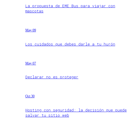
La propuesta de EME Bus para viajar con
mascotas
May 09
Los cuidados que debes darle a tu hurón
May 07
Declarar no es proteger
Oct 30
Hosting con seguridad: la decisión que puede
salvar tu sitio web