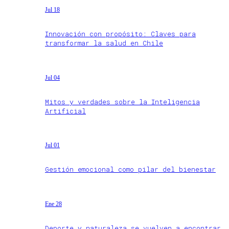
Jul 18
Innovación con propósito: Claves para
transformar la salud en Chile
Jul 04
Mitos y verdades sobre la Inteligencia
Artificial
Jul 01
Gestión emocional como pilar del bienestar
Ene 28
Deporte y naturaleza se vuelven a encontrar