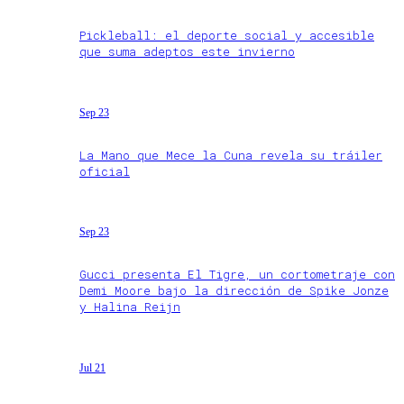
Pickleball: el deporte social y accesible
que suma adeptos este invierno
Sep 23
La Mano que Mece la Cuna revela su tráiler
oficial
Sep 23
Gucci presenta El Tigre, un cortometraje con
Demi Moore bajo la dirección de Spike Jonze
y Halina Reijn
Jul 21