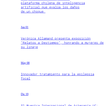
plataforma chilena de inteligencia
artificial que evalúa los daños
de un choque
Jun 01
Verónica Allamand presenta exposición
“Relatos a Destiempo”, honrando a mujeres de
su linaje
May 08
Innovador tratamiento para la epilepsia
focal
Dic 19
52 Muestra Internacional de Artesanía UC: