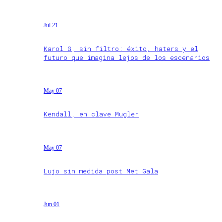
Jul 21
Karol G, sin filtro: éxito, haters y el
futuro que imagina lejos de los escenarios
May 07
Kendall, en clave Mugler
May 07
Lujo sin medida post Met Gala
Jun 01