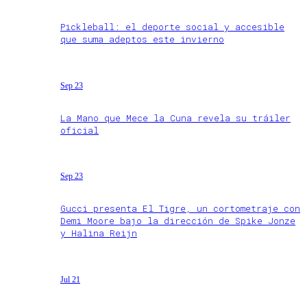
Pickleball: el deporte social y accesible
que suma adeptos este invierno
Sep 23
La Mano que Mece la Cuna revela su tráiler
oficial
Sep 23
Gucci presenta El Tigre, un cortometraje con
Demi Moore bajo la dirección de Spike Jonze
y Halina Reijn
Jul 21