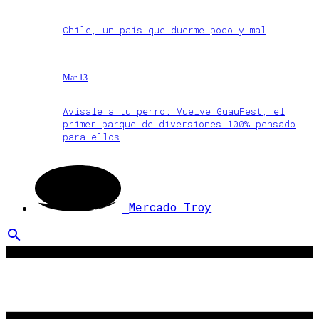
Chile, un país que duerme poco y mal
Mar 13
Avísale a tu perro: Vuelve GuauFest, el
primer parque de diversiones 100% pensado
para ellos
Mercado Troy
search