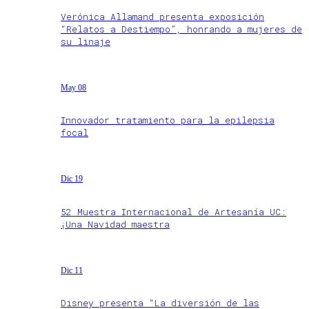
Verónica Allamand presenta exposición
“Relatos a Destiempo”, honrando a mujeres de
su linaje
May 08
Innovador tratamiento para la epilepsia
focal
Dic 19
52 Muestra Internacional de Artesanía UC:
¡Una Navidad maestra
Dic 11
Disney presenta “La diversión de las