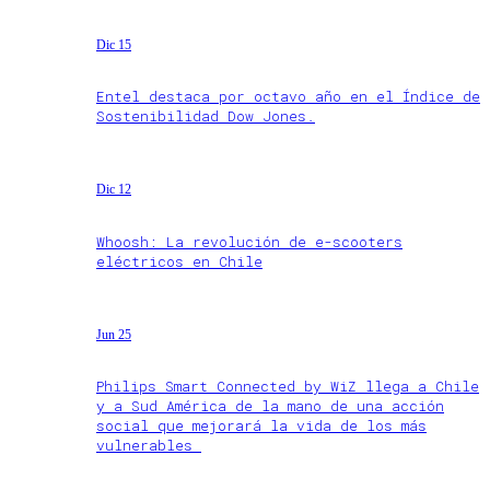
Dic 15
Entel destaca por octavo año en el Índice de
Sostenibilidad Dow Jones.
Dic 12
Whoosh: La revolución de e-scooters
eléctricos en Chile
Jun 25
Philips Smart Connected by WiZ llega a Chile
y a Sud América de la mano de una acción
social que mejorará la vida de los más
vulnerables