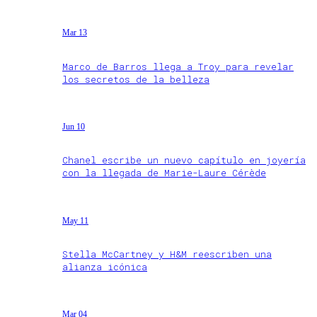
Mar 13
Marco de Barros llega a Troy para revelar
los secretos de la belleza
Jun 10
Chanel escribe un nuevo capítulo en joyería
con la llegada de Marie-Laure Cérède
May 11
Stella McCartney y H&M reescriben una
alianza icónica
Mar 04