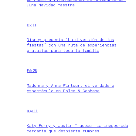
¡Una Navidad maestra
Dic 11
Disney presenta “La diversión de las
fiestas” con una ruta de experiencias
gratuitas para toda la familia
Feb 28
Madonna y Anna Wintour: el verdadero
espectáculo en Dolce & Gabbana
Ago 11
Katy Perry y Justin Trudeau: la inesperada
cercanía que despierta rumores