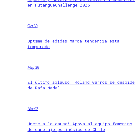
en FutangueChallenge 2026
Oct 30
Optime de adidas marca tendencia esta
temporada
May 26
El último aplauso: Roland Garros se despide
de Rafa Nadal
Abr 02
Únete a la causa! Apoya al equipo femenino
de canotaje polinésico de Chile