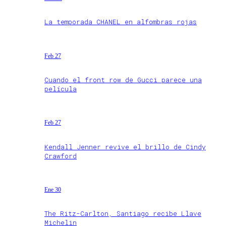
La temporada CHANEL en alfombras rojas
Feb 27
Cuando el front row de Gucci parece una
película
Feb 27
Kendall Jenner revive el brillo de Cindy
Crawford
Ene 30
The Ritz-Carlton, Santiago recibe Llave
Michelin