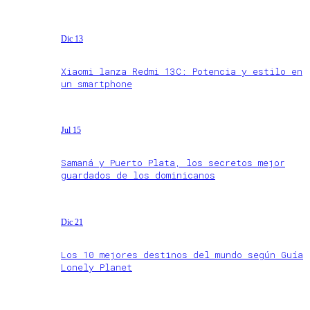
Dic 13
Xiaomi lanza Redmi 13C: Potencia y estilo en
un smartphone
Jul 15
Samaná y Puerto Plata, los secretos mejor
guardados de los dominicanos
Dic 21
Los 10 mejores destinos del mundo según Guía
Lonely Planet