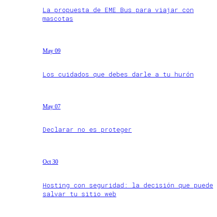
La propuesta de EME Bus para viajar con
mascotas
May 09
Los cuidados que debes darle a tu hurón
May 07
Declarar no es proteger
Oct 30
Hosting con seguridad: la decisión que puede
salvar tu sitio web