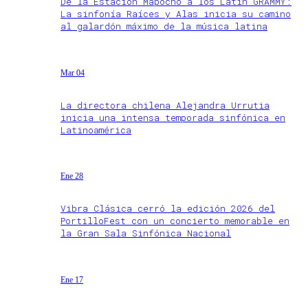
De la Estación Mapocho a los Latin GRAMMY:
La sinfonía Raíces y Alas inicia su camino
al galardón máximo de la música latina
Mar 04
La directora chilena Alejandra Urrutia
inicia una intensa temporada sinfónica en
Latinoamérica
Ene 28
Vibra Clásica cerró la edición 2026 del
PortilloFest con un concierto memorable en
la Gran Sala Sinfónica Nacional
Ene 17