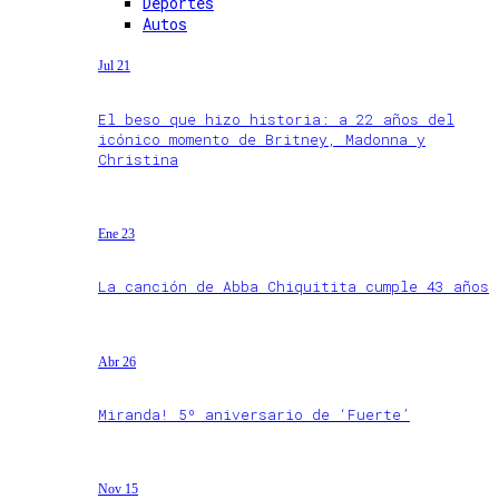
Deportes
Autos
Jul 21
El beso que hizo historia: a 22 años del
icónico momento de Britney, Madonna y
Christina
Ene 23
La canción de Abba Chiquitita cumple 43 años
Abr 26
Miranda! 5º aniversario de ‘Fuerte’
Nov 15