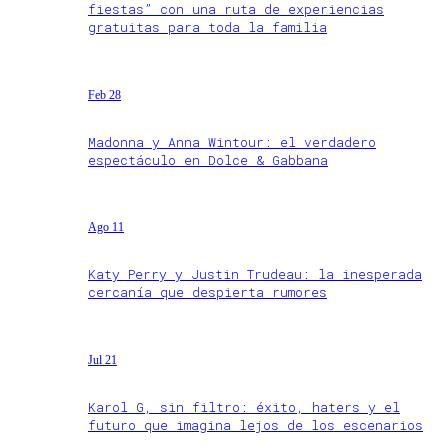
fiestas” con una ruta de experiencias
gratuitas para toda la familia
Feb 28
Madonna y Anna Wintour: el verdadero
espectáculo en Dolce & Gabbana
Ago 11
Katy Perry y Justin Trudeau: la inesperada
cercanía que despierta rumores
Jul 21
Karol G, sin filtro: éxito, haters y el
futuro que imagina lejos de los escenarios