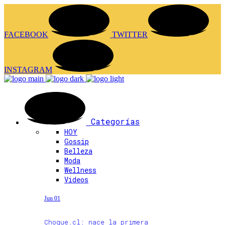
FACEBOOK
TWITTER
INSTAGRAM
Categorías
HOY
Gossip
Belleza
Moda
Wellness
Videos
Jun 01
Choque.cl: nace la primera