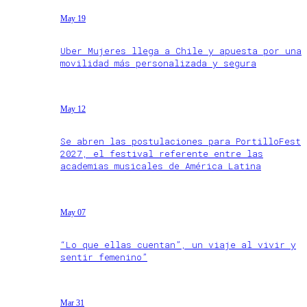
May 19
Uber Mujeres llega a Chile y apuesta por una
movilidad más personalizada y segura
May 12
Se abren las postulaciones para PortilloFest
2027, el festival referente entre las
academias musicales de América Latina
May 07
“Lo que ellas cuentan”, un viaje al vivir y
sentir femenino”
Mar 31