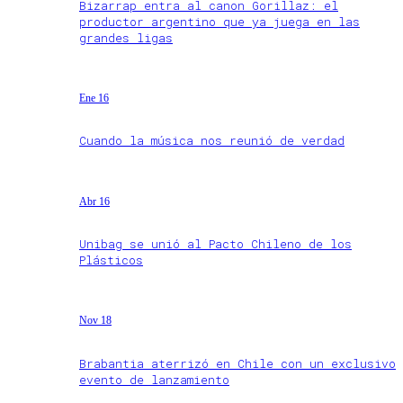
Bizarrap entra al canon Gorillaz: el
productor argentino que ya juega en las
grandes ligas
Ene 16
Cuando la música nos reunió de verdad
Abr 16
Unibag se unió al Pacto Chileno de los
Plásticos
Nov 18
Brabantia aterrizó en Chile con un exclusivo
evento de lanzamiento