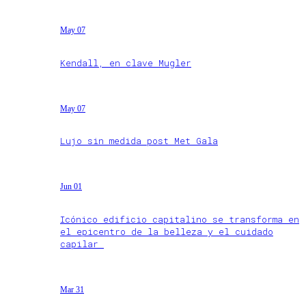
May 07
Kendall, en clave Mugler
May 07
Lujo sin medida post Met Gala
Jun 01
Icónico edificio capitalino se transforma en
el epicentro de la belleza y el cuidado
capilar
Mar 31