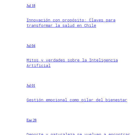
Jul 18
Innovación con propósito: Claves para
transformar la salud en Chile
Jul 04
Mitos y verdades sobre la Inteligencia
Artificial
Jul 01
Gestión emocional como pilar del bienestar
Ene 28
Deporte y naturaleza se vuelven a encontrar