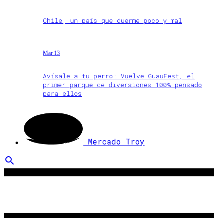
Chile, un país que duerme poco y mal
Mar 13
Avísale a tu perro: Vuelve GuauFest, el
primer parque de diversiones 100% pensado
para ellos
Mercado Troy
search