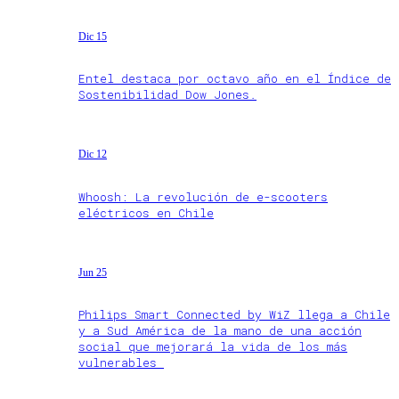
Dic 15
Entel destaca por octavo año en el Índice de
Sostenibilidad Dow Jones.
Dic 12
Whoosh: La revolución de e-scooters
eléctricos en Chile
Jun 25
Philips Smart Connected by WiZ llega a Chile
y a Sud América de la mano de una acción
social que mejorará la vida de los más
vulnerables