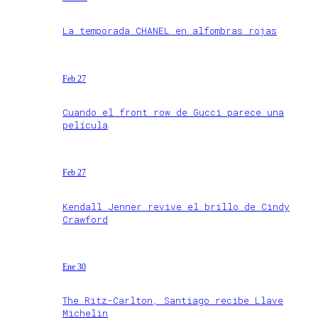
La temporada CHANEL en alfombras rojas
Feb 27
Cuando el front row de Gucci parece una
película
Feb 27
Kendall Jenner revive el brillo de Cindy
Crawford
Ene 30
The Ritz-Carlton, Santiago recibe Llave
Michelin