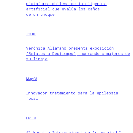
plataforma chilena de inteligencia
artificial que evalúa los daños
de un choque
Jun 01
Verónica Allamand presenta exposición
“Relatos a Destiempo”, honrando a mujeres de
su linaje
May 08
Innovador tratamiento para la epilepsia
focal
Dic 19
52 Muestra Internacional de Artesanía UC: