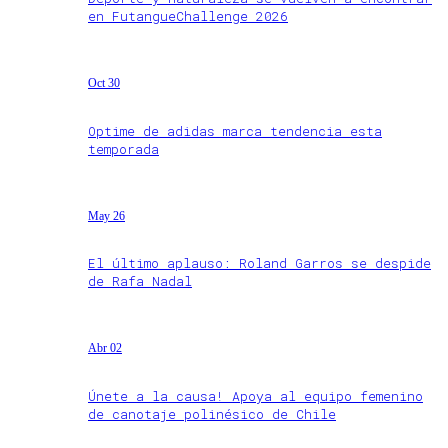
en FutangueChallenge 2026
Oct 30
Optime de adidas marca tendencia esta
temporada
May 26
El último aplauso: Roland Garros se despide
de Rafa Nadal
Abr 02
Únete a la causa! Apoya al equipo femenino
de canotaje polinésico de Chile