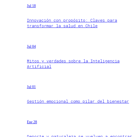
Jul 18
Innovación con propósito: Claves para
transformar la salud en Chile
Jul 04
Mitos y verdades sobre la Inteligencia
Artificial
Jul 01
Gestión emocional como pilar del bienestar
Ene 28
Deporte y naturaleza se vuelven a encontrar