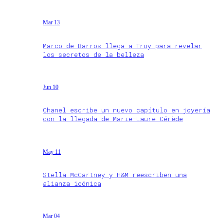
Mar 13
Marco de Barros llega a Troy para revelar
los secretos de la belleza
Jun 10
Chanel escribe un nuevo capítulo en joyería
con la llegada de Marie-Laure Cérède
May 11
Stella McCartney y H&M reescriben una
alianza icónica
Mar 04