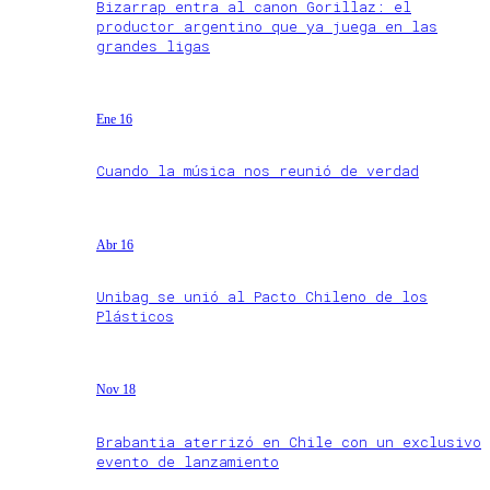
Bizarrap entra al canon Gorillaz: el
productor argentino que ya juega en las
grandes ligas
Ene 16
Cuando la música nos reunió de verdad
Abr 16
Unibag se unió al Pacto Chileno de los
Plásticos
Nov 18
Brabantia aterrizó en Chile con un exclusivo
evento de lanzamiento