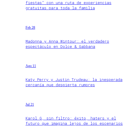
fiestas” con una ruta de experiencias
gratuitas para toda la familia
Feb 28
Madonna y Anna Wintour: el verdadero
espectáculo en Dolce & Gabbana
Ago 11
Katy Perry y Justin Trudeau: la inesperada
cercanía que despierta rumores
Jul 21
Karol G, sin filtro: éxito, haters y el
futuro que imagina lejos de los escenarios