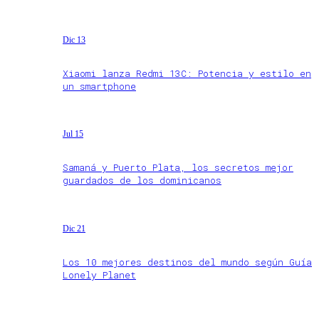
Dic 13
Xiaomi lanza Redmi 13C: Potencia y estilo en
un smartphone
Jul 15
Samaná y Puerto Plata, los secretos mejor
guardados de los dominicanos
Dic 21
Los 10 mejores destinos del mundo según Guía
Lonely Planet