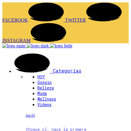
FACEBOOK
TWITTER
INSTAGRAM
Categorías
HOY
Gossip
Belleza
Moda
Wellness
Videos
Jun 01
Choque.cl: nace la primera