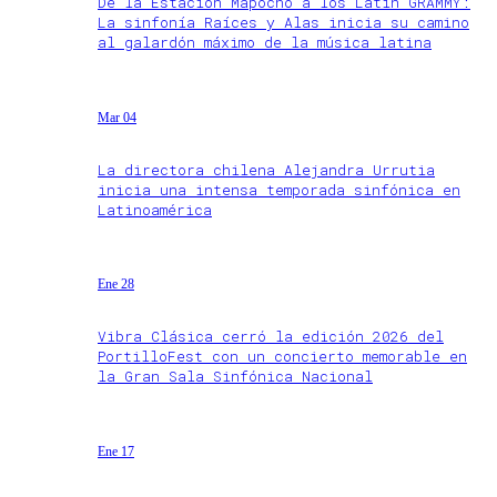
De la Estación Mapocho a los Latin GRAMMY:
La sinfonía Raíces y Alas inicia su camino
al galardón máximo de la música latina
Mar 04
La directora chilena Alejandra Urrutia
inicia una intensa temporada sinfónica en
Latinoamérica
Ene 28
Vibra Clásica cerró la edición 2026 del
PortilloFest con un concierto memorable en
la Gran Sala Sinfónica Nacional
Ene 17