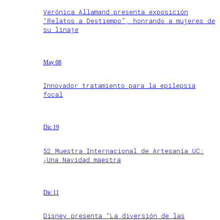
Verónica Allamand presenta exposición
“Relatos a Destiempo”, honrando a mujeres de
su linaje
May 08
Innovador tratamiento para la epilepsia
focal
Dic 19
52 Muestra Internacional de Artesanía UC:
¡Una Navidad maestra
Dic 11
Disney presenta “La diversión de las