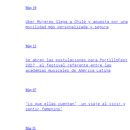
May 19
Uber Mujeres llega a Chile y apuesta por una
movilidad más personalizada y segura
May 12
Se abren las postulaciones para PortilloFest
2027, el festival referente entre las
academias musicales de América Latina
May 07
“Lo que ellas cuentan”, un viaje al vivir y
sentir femenino”
Mar 31