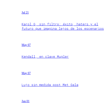
Jul 21
Karol G, sin filtro: éxito, haters y el
futuro que imagina lejos de los escenarios
May 07
Kendall, en clave Mugler
May 07
Lujo sin medida post Met Gala
Jun 01