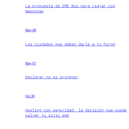
La propuesta de EME Bus para viajar con
mascotas
May 09
Los cuidados que debes darle a tu hurón
May 07
Declarar no es proteger
Oct 30
Hosting con seguridad: la decisión que puede
salvar tu sitio web