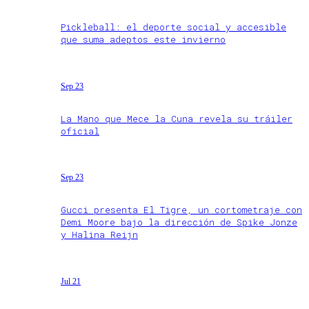
Pickleball: el deporte social y accesible
que suma adeptos este invierno
Sep 23
La Mano que Mece la Cuna revela su tráiler
oficial
Sep 23
Gucci presenta El Tigre, un cortometraje con
Demi Moore bajo la dirección de Spike Jonze
y Halina Reijn
Jul 21