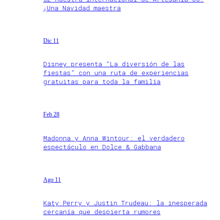
¡Una Navidad maestra
Dic 11
Disney presenta “La diversión de las
fiestas” con una ruta de experiencias
gratuitas para toda la familia
Feb 28
Madonna y Anna Wintour: el verdadero
espectáculo en Dolce & Gabbana
Ago 11
Katy Perry y Justin Trudeau: la inesperada
cercanía que despierta rumores