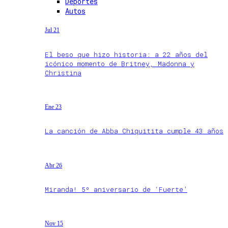
Deportes
Autos
Jul 21
El beso que hizo historia: a 22 años del
icónico momento de Britney, Madonna y
Christina
Ene 23
La canción de Abba Chiquitita cumple 43 años
Abr 26
Miranda! 5º aniversario de ‘Fuerte’
Nov 15