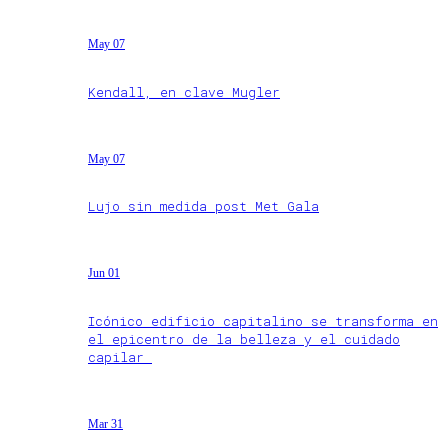
May 07
Kendall, en clave Mugler
May 07
Lujo sin medida post Met Gala
Jun 01
Icónico edificio capitalino se transforma en
el epicentro de la belleza y el cuidado
capilar
Mar 31