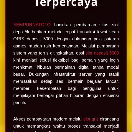
Terpercaya
SEMPURNATOTO
hadirkan pembaruan situs slot
depo 5k berikan metode cepat transaksi lewat scan
QRIS deposit 5000 dengan dukungan pola putaran
games mudah raih kemenangan. Melalui pembaruan
sistem yang terus ditingkatkan, opsi
slot deposit 5000
kini menjadi solusi fleksibel bagi pemain yang ingin
menikmati hiburan permainan digital tanpa modal
besar. Dukungan infrastruktur server yang stabil
memastikan setiap sesi bermain berjalan lancar,
memberi kesempatan bagi pengguna untuk
menjelajahi berbagai pilihan hiburan dengan efisiensi
penuh.
Akses pembayaran modern melalui
slot qris
dirancang
untuk memangkas waktu proses transaksi menjadi