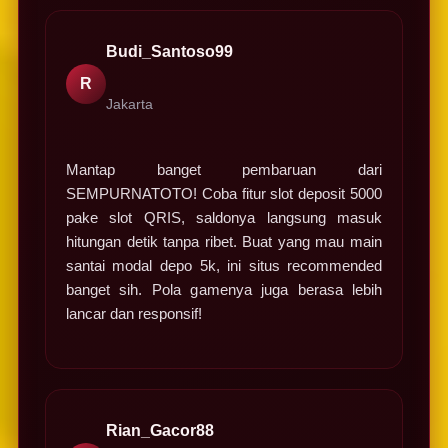
kapan saja tanpa terhalang jam
operasional bank.
Budi_Santoso99
R
Jakarta
Mantap banget pembaruan dari
SEMPURNATOTO! Coba fitur slot deposit 5000
pake slot QRIS, saldonya langsung masuk
hitungan detik tanpa ribet. Buat yang mau main
santai modal depo 5k, ini situs recommended
banget sih. Pola gamenya juga berasa lebih
lancar dan responsif!
Rian_Gacor88