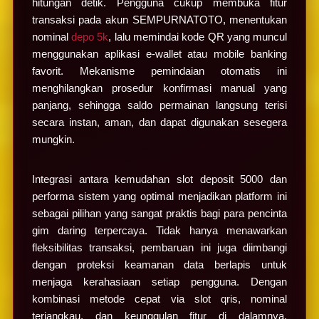
hitungan detik. Pengguna cukup membuka fitur
transaksi pada akun SEMPURNATOTO, menentukan
nominal
depo 5k
, lalu memindai kode QR yang muncul
menggunakan aplikasi e-wallet atau mobile banking
favorit. Mekanisme pemindaian otomatis ini
menghilangkan prosedur konfirmasi manual yang
panjang, sehingga saldo permainan langsung terisi
secara instan, aman, dan dapat digunakan sesegera
mungkin.
Integrasi antara kemudahan slot deposit 5000 dan
performa sistem yang optimal menjadikan platform ini
sebagai pilihan yang sangat praktis bagi para pencinta
gim daring terpercaya. Tidak hanya menawarkan
fleksibilitas transaksi, pembaruan ini juga diimbangi
dengan proteksi keamanan data berlapis untuk
menjaga kerahasiaan setiap pengguna. Dengan
kombinasi metode cepat via slot qris, nominal
terjangkau, dan keunggulan fitur di dalamnya,