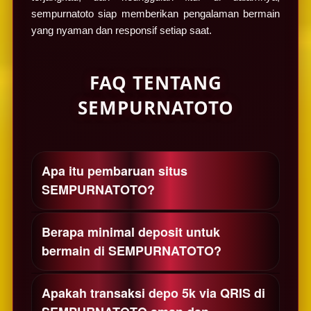
sempurnatoto siap memberikan pengalaman bermain
yang nyaman dan responsif setiap saat.
FAQ TENTANG
SEMPURNATOTO
Apa itu pembaruan situs
SEMPURNATOTO?
SEMPURNATOTO hadirkan pembaruan
Berapa minimal deposit untuk
situs slot depo 5k berikan metode cepat
bermain di SEMPURNATOTO?
transaksi lewat scan QRIS deposit 5000
dengan dukungan pola putaran games
Minimal transaksi di platform ini sangat
Apakah transaksi depo 5k via QRIS di
mudah raih kemenangan. Pembaruan ini
terjangkau, yaitu melalui fitur slot deposit