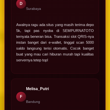
D
Surabaya
Awalnya ragu ada situs yang masih terima depo
5k, tapi pas nyoba di SEMPURNATOTO
ternyata beneran bisa. Transaksi slot QRIS-nya
instan banget dari e-wallet, tinggal scan 5000
saldo langsung terisi otomatis. Cocok banget
buat yang mau cari hiburan murah tapi kualitas
servernya tetep top!
Melisa_Putri
F
Bandung