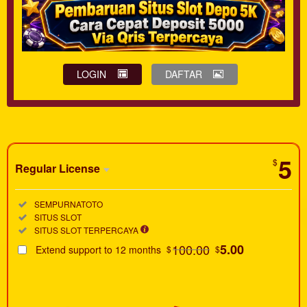
LOGIN
DAFTAR
Show More
5
$
Regular License
Regular
Included:
SEMPURNATOTO
License
Included:
SITUS SLOT
SELECTED
Included:
SITUS SLOT TERPERCAYA
88
$
100.00
5.00
Extend support to 12 months
$
$
Sempurnatoto
hadirkan
pembaruan
situs slot