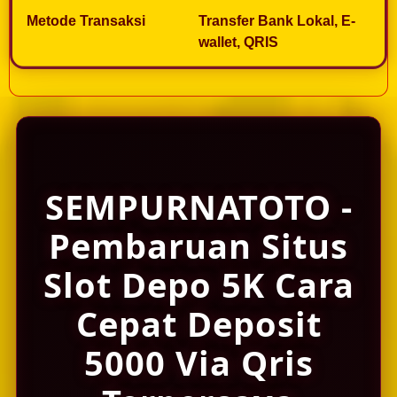
s
Metode Transaksi
Transfer Bank Lokal, E-
e
wallet, QRIS
d
e
t
a
i
l
s
SEMPURNATOTO -
Pembaruan Situs
Slot Depo 5K Cara
Cepat Deposit
5000 Via Qris