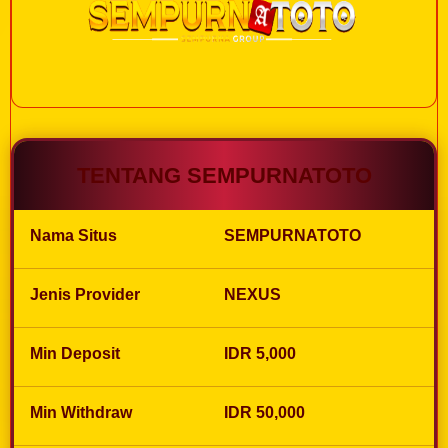
depo 5k
berikan
metode cepat
transaksi
lewat scan
qris deposit
5000 dengan
dukungan
TENTANG SEMPURNATOTO
pola putaran
games
mudah raih
Nama Situs
SEMPURNATOTO
V
i
Jenis Provider
NEXUS
e
w
Min Deposit
IDR 5,000
l
i
c
Min Withdraw
IDR 50,000
e
n