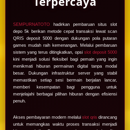
Terpercaya
SEMPURNATOTO
hadirkan pembaruan situs slot
depo 5k berikan metode cepat transaksi lewat scan
QRIS deposit 5000 dengan dukungan pola putaran
games mudah raih kemenangan. Melalui pembaruan
sistem yang terus ditingkatkan, opsi
slot deposit 5000
kini menjadi solusi fleksibel bagi pemain yang ingin
menikmati hiburan permainan digital tanpa modal
besar. Dukungan infrastruktur server yang stabil
memastikan setiap sesi bermain berjalan lancar,
memberi kesempatan bagi pengguna untuk
menjelajahi berbagai pilihan hiburan dengan efisiensi
penuh.
Akses pembayaran modern melalui
slot qris
dirancang
untuk memangkas waktu proses transaksi menjadi