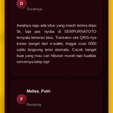
D
Surabaya
Awalnya ragu ada situs yang masih terima depo
5k, tapi pas nyoba di SEMPURNATOTO
ternyata beneran bisa. Transaksi slot QRIS-nya
instan banget dari e-wallet, tinggal scan 5000
saldo langsung terisi otomatis. Cocok banget
buat yang mau cari hiburan murah tapi kualitas
servernya tetep top!
Melisa_Putri
F
Bandung