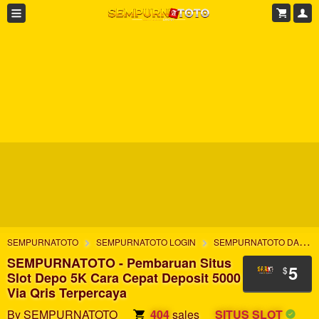
SEMPURNATOTO
SEMPURNATOTO LOGIN
SEMPURNATOTO DAFTAR
SEMPURNATOTO - Pembaruan Situs
5
$
Slot Depo 5K Cara Cepat Deposit 5000
Via Qris Terpercaya
By
SEMPURNATOTO
404
sales
SITUS SLOT