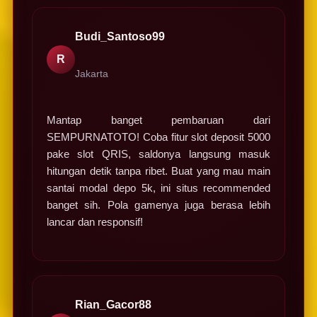
kapan saja tanpa terhalang jam
operasional bank.
Budi_Santoso99
R
Jakarta
Mantap banget pembaruan dari
SEMPURNATOTO! Coba fitur slot deposit 5000
pake slot QRIS, saldonya langsung masuk
hitungan detik tanpa ribet. Buat yang mau main
santai modal depo 5k, ini situs recommended
banget sih. Pola gamenya juga berasa lebih
lancar dan responsif!
Rian_Gacor88