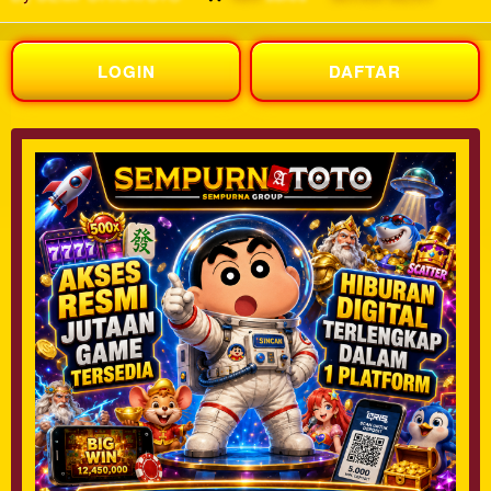
LOGIN
DAFTAR