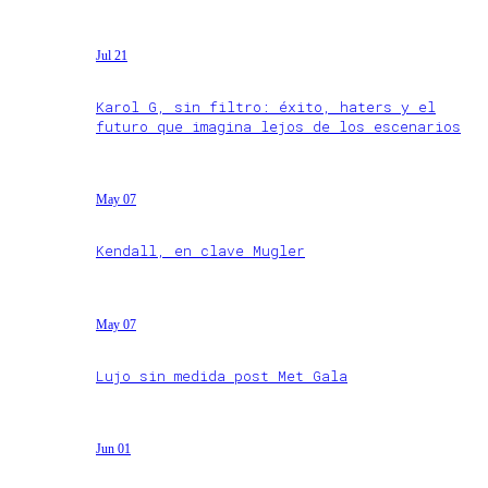
Jul 21
Karol G, sin filtro: éxito, haters y el
futuro que imagina lejos de los escenarios
May 07
Kendall, en clave Mugler
May 07
Lujo sin medida post Met Gala
Jun 01