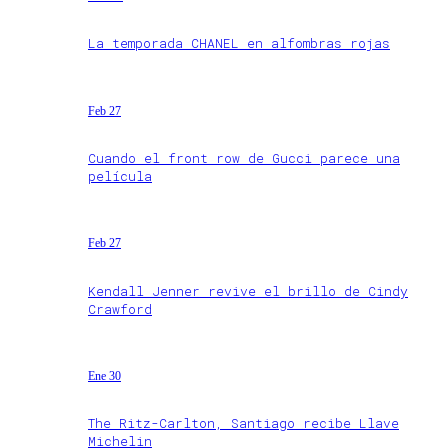
La temporada CHANEL en alfombras rojas
Feb 27
Cuando el front row de Gucci parece una
película
Feb 27
Kendall Jenner revive el brillo de Cindy
Crawford
Ene 30
The Ritz-Carlton, Santiago recibe Llave
Michelin