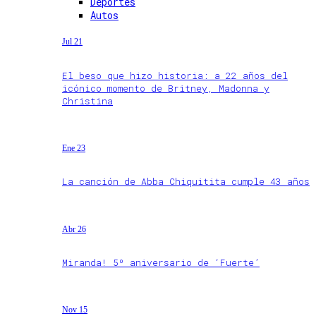
Deportes
Autos
Jul 21
El beso que hizo historia: a 22 años del
icónico momento de Britney, Madonna y
Christina
Ene 23
La canción de Abba Chiquitita cumple 43 años
Abr 26
Miranda! 5º aniversario de ‘Fuerte’
Nov 15