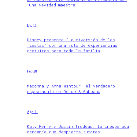
¡Una Navidad maestra
Dic 11
Disney presenta “La diversión de las
fiestas” con una ruta de experiencias
gratuitas para toda la familia
Feb 28
Madonna y Anna Wintour: el verdadero
espectáculo en Dolce & Gabbana
Ago 11
Katy Perry y Justin Trudeau: la inesperada
cercanía que despierta rumores