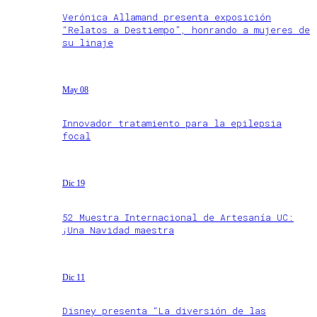
Verónica Allamand presenta exposición
“Relatos a Destiempo”, honrando a mujeres de
su linaje
May 08
Innovador tratamiento para la epilepsia
focal
Dic 19
52 Muestra Internacional de Artesanía UC:
¡Una Navidad maestra
Dic 11
Disney presenta “La diversión de las