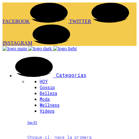
FACEBOOK
TWITTER
INSTAGRAM
Categorías
HOY
Gossip
Belleza
Moda
Wellness
Videos
Jun 01
Choque.cl: nace la primera