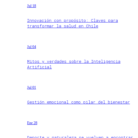
Jul 18
Innovación con propósito: Claves para
transformar la salud en Chile
Jul 04
Mitos y verdades sobre la Inteligencia
Artificial
Jul 01
Gestión emocional como pilar del bienestar
Ene 28
Deporte y naturaleza se vuelven a encontrar