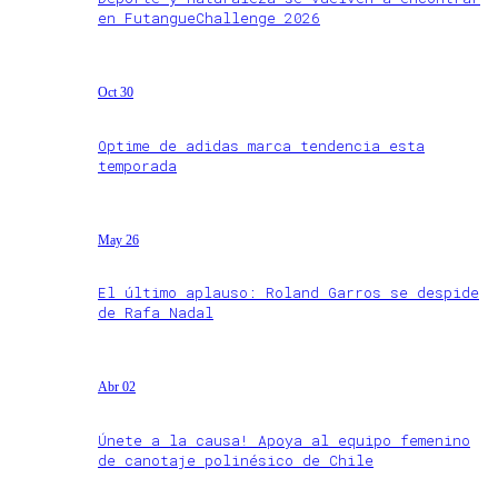
en FutangueChallenge 2026
Oct 30
Optime de adidas marca tendencia esta
temporada
May 26
El último aplauso: Roland Garros se despide
de Rafa Nadal
Abr 02
Únete a la causa! Apoya al equipo femenino
de canotaje polinésico de Chile