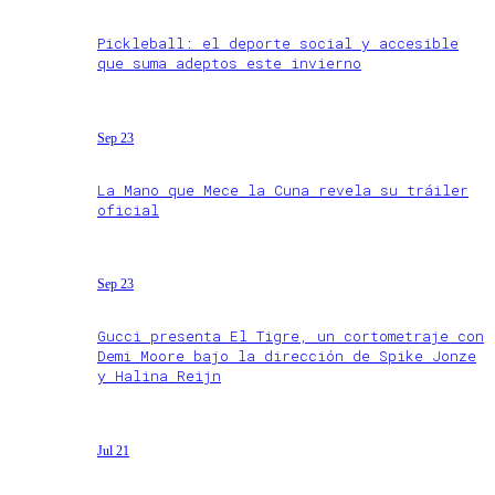
Pickleball: el deporte social y accesible
que suma adeptos este invierno
Sep 23
La Mano que Mece la Cuna revela su tráiler
oficial
Sep 23
Gucci presenta El Tigre, un cortometraje con
Demi Moore bajo la dirección de Spike Jonze
y Halina Reijn
Jul 21