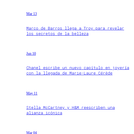
Mar 13
Marco de Barros llega a Troy para revelar
los secretos de la belleza
Jun 10
Chanel escribe un nuevo capítulo en joyería
con la llegada de Marie-Laure Cérède
May 11
Stella McCartney y H&M reescriben una
alianza icónica
Mar 04