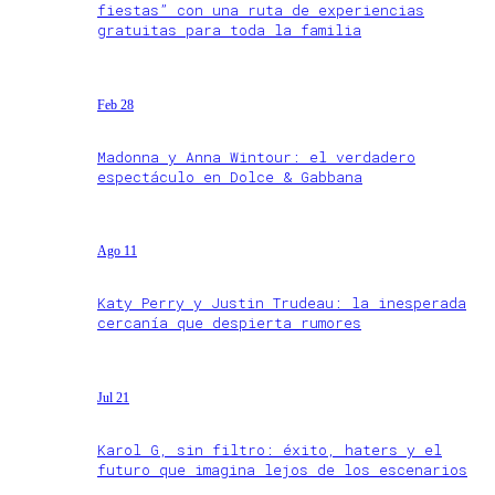
fiestas” con una ruta de experiencias
gratuitas para toda la familia
Feb 28
Madonna y Anna Wintour: el verdadero
espectáculo en Dolce & Gabbana
Ago 11
Katy Perry y Justin Trudeau: la inesperada
cercanía que despierta rumores
Jul 21
Karol G, sin filtro: éxito, haters y el
futuro que imagina lejos de los escenarios