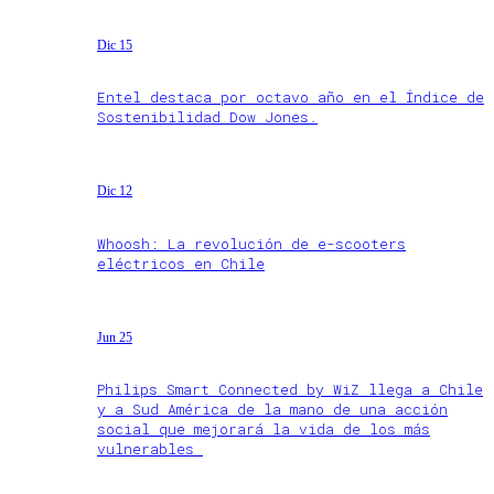
Dic 15
Entel destaca por octavo año en el Índice de
Sostenibilidad Dow Jones.
Dic 12
Whoosh: La revolución de e-scooters
eléctricos en Chile
Jun 25
Philips Smart Connected by WiZ llega a Chile
y a Sud América de la mano de una acción
social que mejorará la vida de los más
vulnerables