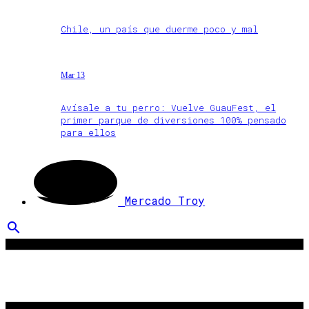
Chile, un país que duerme poco y mal
Mar 13
Avísale a tu perro: Vuelve GuauFest, el
primer parque de diversiones 100% pensado
para ellos
Mercado Troy
search