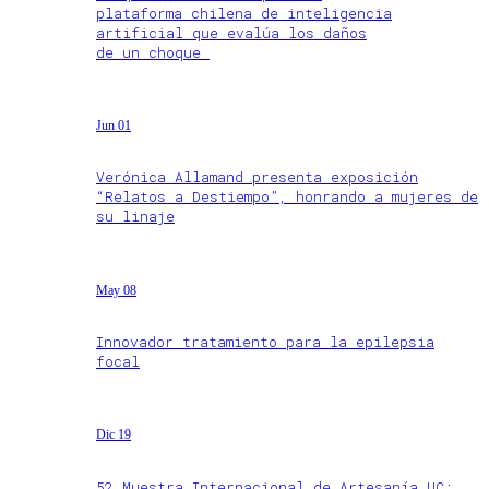
plataforma chilena de inteligencia
artificial que evalúa los daños
de un choque
Jun 01
Verónica Allamand presenta exposición
“Relatos a Destiempo”, honrando a mujeres de
su linaje
May 08
Innovador tratamiento para la epilepsia
focal
Dic 19
52 Muestra Internacional de Artesanía UC: