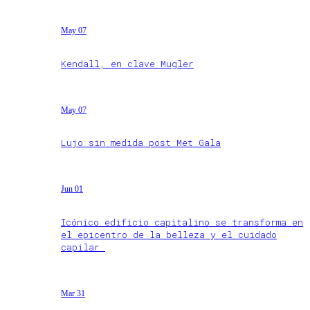
May 07
Kendall, en clave Mugler
May 07
Lujo sin medida post Met Gala
Jun 01
Icónico edificio capitalino se transforma en
el epicentro de la belleza y el cuidado
capilar
Mar 31