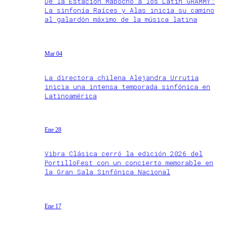
De la Estación Mapocho a los Latin GRAMMY:
La sinfonía Raíces y Alas inicia su camino
al galardón máximo de la música latina
Mar 04
La directora chilena Alejandra Urrutia
inicia una intensa temporada sinfónica en
Latinoamérica
Ene 28
Vibra Clásica cerró la edición 2026 del
PortilloFest con un concierto memorable en
la Gran Sala Sinfónica Nacional
Ene 17