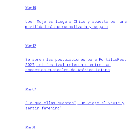
May 19
Uber Mujeres llega a Chile y apuesta por una
movilidad más personalizada y segura
May 12
Se abren las postulaciones para PortilloFest
2027, el festival referente entre las
academias musicales de América Latina
May 07
“Lo que ellas cuentan”, un viaje al vivir y
sentir femenino”
Mar 31