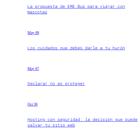
La propuesta de EME Bus para viajar con
mascotas
May 09
Los cuidados que debes darle a tu hurón
May 07
Declarar no es proteger
Oct 30
Hosting con seguridad: la decisión que puede
salvar tu sitio web