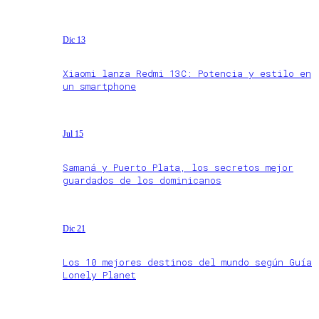
Dic 13
Xiaomi lanza Redmi 13C: Potencia y estilo en
un smartphone
Jul 15
Samaná y Puerto Plata, los secretos mejor
guardados de los dominicanos
Dic 21
Los 10 mejores destinos del mundo según Guía
Lonely Planet