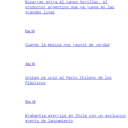
Bizarrap entra al canon Gorillaz: el
productor argentino que ya juega en las
grandes ligas
Ene 16
Cuando la música nos reunió de verdad
Abr 16
Unibag se unió al Pacto Chileno de los
Plásticos
Nov 18
Brabantia aterrizó en Chile con un exclusivo
evento de lanzamiento