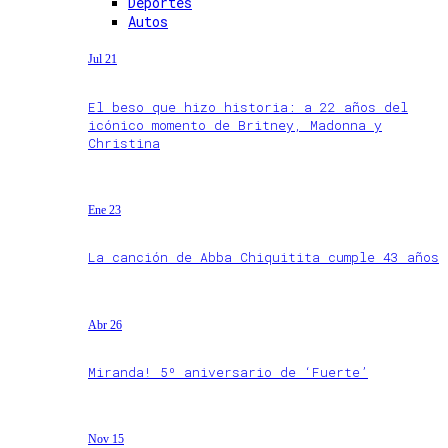
Deportes
Autos
Jul 21
El beso que hizo historia: a 22 años del
icónico momento de Britney, Madonna y
Christina
Ene 23
La canción de Abba Chiquitita cumple 43 años
Abr 26
Miranda! 5º aniversario de ‘Fuerte’
Nov 15