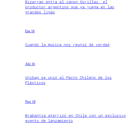
Bizarrap entra al canon Gorillaz: el
productor argentino que ya juega en las
grandes ligas
Ene 16
Cuando la música nos reunió de verdad
Abr 16
Unibag se unió al Pacto Chileno de los
Plásticos
Nov 18
Brabantia aterrizó en Chile con un exclusivo
evento de lanzamiento