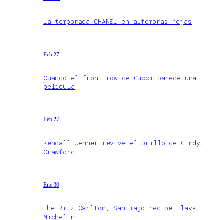
La temporada CHANEL en alfombras rojas
Feb 27
Cuando el front row de Gucci parece una
película
Feb 27
Kendall Jenner revive el brillo de Cindy
Crawford
Ene 30
The Ritz-Carlton, Santiago recibe Llave
Michelin