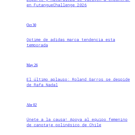
en FutangueChallenge 2026
Oct 30
Optime de adidas marca tendencia esta
temporada
May 26
El último aplauso: Roland Garros se despide
de Rafa Nadal
Abr 02
Únete a la causa! Apoya al equipo femenino
de canotaje polinésico de Chile