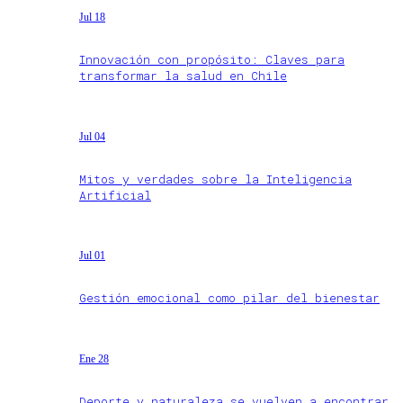
Jul 18
Innovación con propósito: Claves para
transformar la salud en Chile
Jul 04
Mitos y verdades sobre la Inteligencia
Artificial
Jul 01
Gestión emocional como pilar del bienestar
Ene 28
Deporte y naturaleza se vuelven a encontrar