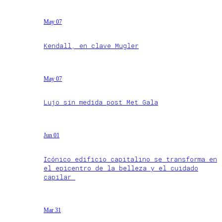
May 07
Kendall, en clave Mugler
May 07
Lujo sin medida post Met Gala
Jun 01
Icónico edificio capitalino se transforma en
el epicentro de la belleza y el cuidado
capilar
Mar 31