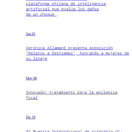
plataforma chilena de inteligencia
artificial que evalúa los daños
de un choque
Jun 01
Verónica Allamand presenta exposición
“Relatos a Destiempo”, honrando a mujeres de
su linaje
May 08
Innovador tratamiento para la epilepsia
focal
Dic 19
52 Muestra Internacional de Artesanía UC: