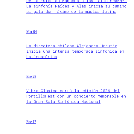
De la Estación Mapocho a los Latin GRAMMY:
La sinfonía Raíces y Alas inicia su camino
al galardón máximo de la música latina
Mar 04
La directora chilena Alejandra Urrutia
inicia una intensa temporada sinfónica en
Latinoamérica
Ene 28
Vibra Clásica cerró la edición 2026 del
PortilloFest con un concierto memorable en
la Gran Sala Sinfónica Nacional
Ene 17