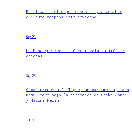
Pickleball: el deporte social y accesible
que suma adeptos este invierno
Sep 23
La Mano que Mece la Cuna revela su tráiler
oficial
Sep 23
Gucci presenta El Tigre, un cortometraje con
Demi Moore bajo la dirección de Spike Jonze
y Halina Reijn
Jul 21