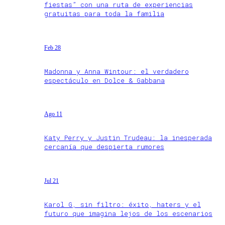
fiestas” con una ruta de experiencias
gratuitas para toda la familia
Feb 28
Madonna y Anna Wintour: el verdadero
espectáculo en Dolce & Gabbana
Ago 11
Katy Perry y Justin Trudeau: la inesperada
cercanía que despierta rumores
Jul 21
Karol G, sin filtro: éxito, haters y el
futuro que imagina lejos de los escenarios