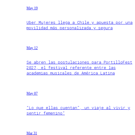
May 19
Uber Mujeres llega a Chile y apuesta por una
movilidad más personalizada y segura
May 12
Se abren las postulaciones para PortilloFest
2027, el festival referente entre las
academias musicales de América Latina
May 07
“Lo que ellas cuentan”, un viaje al vivir y
sentir femenino”
Mar 31