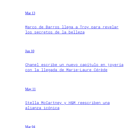
Mar 13
Marco de Barros llega a Troy para revelar
los secretos de la belleza
Jun 10
Chanel escribe un nuevo capítulo en joyería
con la llegada de Marie-Laure Cérède
May 11
Stella McCartney y H&M reescriben una
alianza icónica
Mar 04