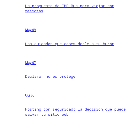
La propuesta de EME Bus para viajar con
mascotas
May 09
Los cuidados que debes darle a tu hurón
May 07
Declarar no es proteger
Oct 30
Hosting con seguridad: la decisión que puede
salvar tu sitio web