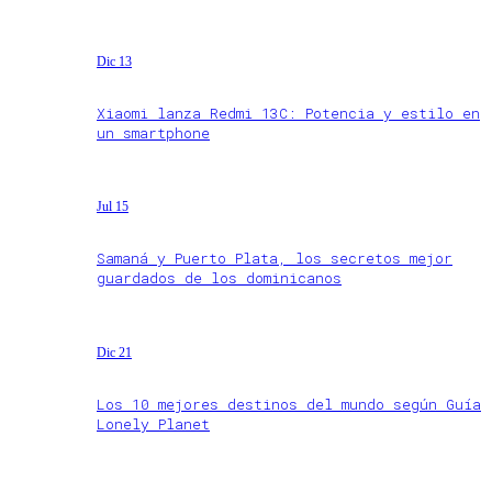
Dic 13
Xiaomi lanza Redmi 13C: Potencia y estilo en
un smartphone
Jul 15
Samaná y Puerto Plata, los secretos mejor
guardados de los dominicanos
Dic 21
Los 10 mejores destinos del mundo según Guía
Lonely Planet