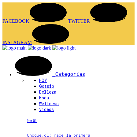
FACEBOOK
TWITTER
INSTAGRAM
Categorías
HOY
Gossip
Belleza
Moda
Wellness
Videos
Jun 01
Choque.cl: nace la primera