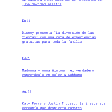
¡Una Navidad maestra
Dic 11
Disney presenta “La diversión de las
fiestas” con una ruta de experiencias
gratuitas para toda la familia
Feb 28
Madonna y Anna Wintour: el verdadero
espectáculo en Dolce & Gabbana
Ago 11
Katy Perry y Justin Trudeau: la inesperada
cercanía que despierta rumores