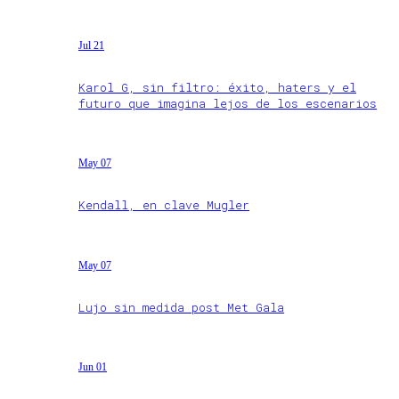
Jul 21
Karol G, sin filtro: éxito, haters y el
futuro que imagina lejos de los escenarios
May 07
Kendall, en clave Mugler
May 07
Lujo sin medida post Met Gala
Jun 01