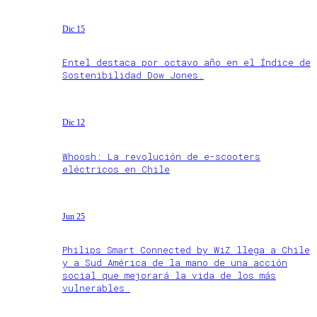
Dic 15
Entel destaca por octavo año en el Índice de
Sostenibilidad Dow Jones.
Dic 12
Whoosh: La revolución de e-scooters
eléctricos en Chile
Jun 25
Philips Smart Connected by WiZ llega a Chile
y a Sud América de la mano de una acción
social que mejorará la vida de los más
vulnerables