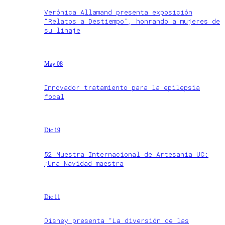
Verónica Allamand presenta exposición
“Relatos a Destiempo”, honrando a mujeres de
su linaje
May 08
Innovador tratamiento para la epilepsia
focal
Dic 19
52 Muestra Internacional de Artesanía UC:
¡Una Navidad maestra
Dic 11
Disney presenta “La diversión de las