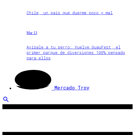
Chile, un país que duerme poco y mal
Mar 13
Avísale a tu perro: Vuelve GuauFest, el
primer parque de diversiones 100% pensado
para ellos
Mercado Troy
search