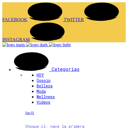
FACEBOOK
TWITTER
INSTAGRAM
Categorías
HOY
Gossip
Belleza
Moda
Wellness
Videos
Jun 01
Choque.cl: nace la primera