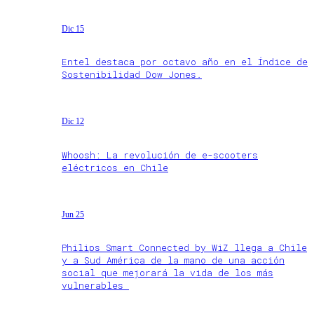
Dic 15
Entel destaca por octavo año en el Índice de
Sostenibilidad Dow Jones.
Dic 12
Whoosh: La revolución de e-scooters
eléctricos en Chile
Jun 25
Philips Smart Connected by WiZ llega a Chile
y a Sud América de la mano de una acción
social que mejorará la vida de los más
vulnerables