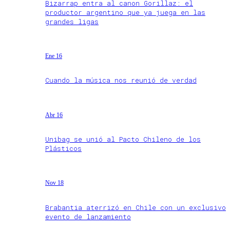
Bizarrap entra al canon Gorillaz: el
productor argentino que ya juega en las
grandes ligas
Ene 16
Cuando la música nos reunió de verdad
Abr 16
Unibag se unió al Pacto Chileno de los
Plásticos
Nov 18
Brabantia aterrizó en Chile con un exclusivo
evento de lanzamiento