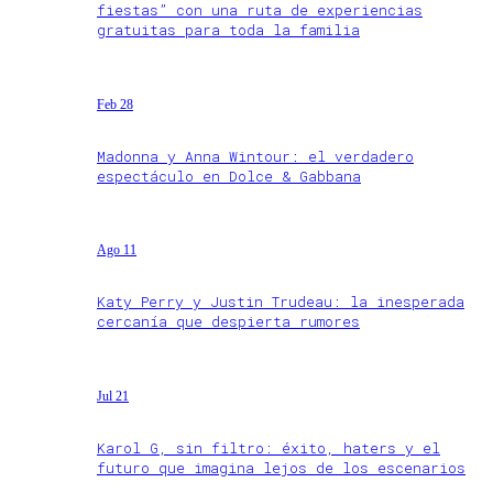
fiestas” con una ruta de experiencias
gratuitas para toda la familia
Feb 28
Madonna y Anna Wintour: el verdadero
espectáculo en Dolce & Gabbana
Ago 11
Katy Perry y Justin Trudeau: la inesperada
cercanía que despierta rumores
Jul 21
Karol G, sin filtro: éxito, haters y el
futuro que imagina lejos de los escenarios