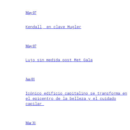
May 07
Kendall, en clave Mugler
May 07
Lujo sin medida post Met Gala
Jun 01
Icónico edificio capitalino se transforma en
el epicentro de la belleza y el cuidado
capilar
Mar 31