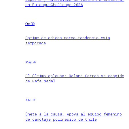
en FutangueChallenge 2026
Oct 30
Optime de adidas marca tendencia esta
temporada
May 26
El último aplauso: Roland Garros se despide
de Rafa Nadal
Abr 02
Únete a la causa! Apoya al equipo femenino
de canotaje polinésico de Chile