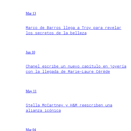
Mar 13
Marco de Barros llega a Troy para revelar
los secretos de la belleza
Jun 10
Chanel escribe un nuevo capítulo en joyería
con la llegada de Marie-Laure Cérède
May 11
Stella McCartney y H&M reescriben una
alianza icónica
Mar 04