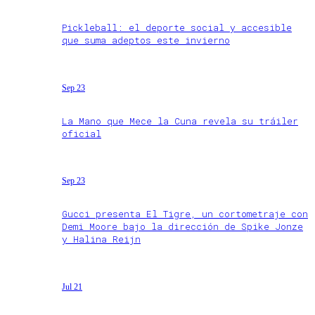
Pickleball: el deporte social y accesible
que suma adeptos este invierno
Sep 23
La Mano que Mece la Cuna revela su tráiler
oficial
Sep 23
Gucci presenta El Tigre, un cortometraje con
Demi Moore bajo la dirección de Spike Jonze
y Halina Reijn
Jul 21