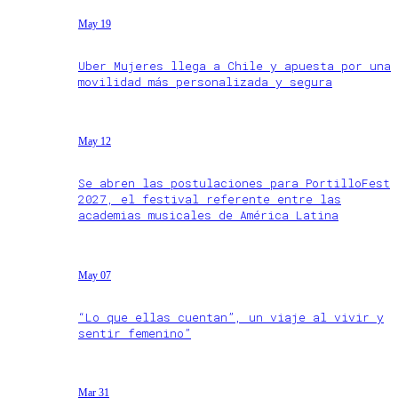
May 19
Uber Mujeres llega a Chile y apuesta por una
movilidad más personalizada y segura
May 12
Se abren las postulaciones para PortilloFest
2027, el festival referente entre las
academias musicales de América Latina
May 07
“Lo que ellas cuentan”, un viaje al vivir y
sentir femenino”
Mar 31