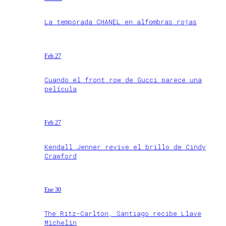
La temporada CHANEL en alfombras rojas
Feb 27
Cuando el front row de Gucci parece una
película
Feb 27
Kendall Jenner revive el brillo de Cindy
Crawford
Ene 30
The Ritz-Carlton, Santiago recibe Llave
Michelin