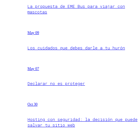
La propuesta de EME Bus para viajar con
mascotas
May 09
Los cuidados que debes darle a tu hurón
May 07
Declarar no es proteger
Oct 30
Hosting con seguridad: la decisión que puede
salvar tu sitio web