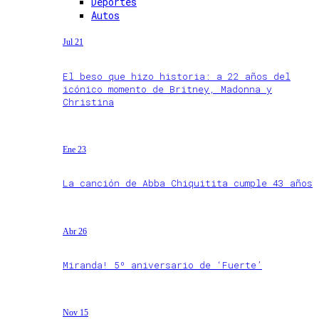
Deportes
Autos
Jul 21
El beso que hizo historia: a 22 años del
icónico momento de Britney, Madonna y
Christina
Ene 23
La canción de Abba Chiquitita cumple 43 años
Abr 26
Miranda! 5º aniversario de ‘Fuerte’
Nov 15