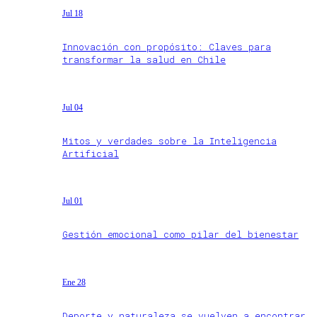
Jul 18
Innovación con propósito: Claves para
transformar la salud en Chile
Jul 04
Mitos y verdades sobre la Inteligencia
Artificial
Jul 01
Gestión emocional como pilar del bienestar
Ene 28
Deporte y naturaleza se vuelven a encontrar