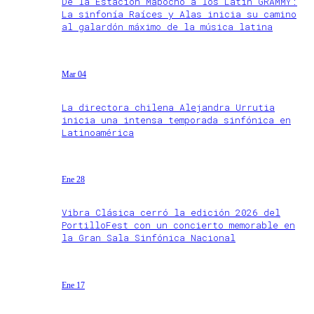
De la Estación Mapocho a los Latin GRAMMY:
La sinfonía Raíces y Alas inicia su camino
al galardón máximo de la música latina
Mar 04
La directora chilena Alejandra Urrutia
inicia una intensa temporada sinfónica en
Latinoamérica
Ene 28
Vibra Clásica cerró la edición 2026 del
PortilloFest con un concierto memorable en
la Gran Sala Sinfónica Nacional
Ene 17