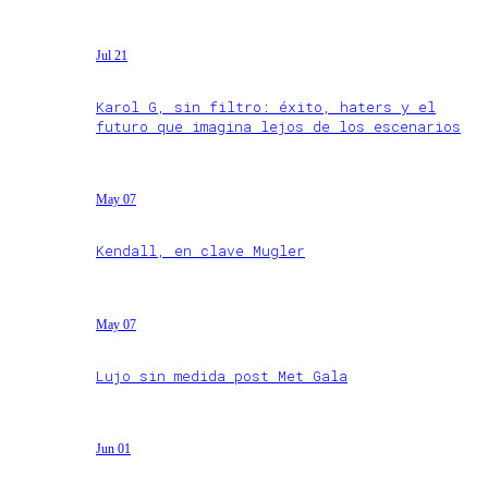
Jul 21
Karol G, sin filtro: éxito, haters y el
futuro que imagina lejos de los escenarios
May 07
Kendall, en clave Mugler
May 07
Lujo sin medida post Met Gala
Jun 01