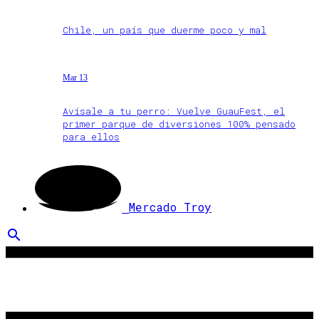
Chile, un país que duerme poco y mal
Mar 13
Avísale a tu perro: Vuelve GuauFest, el
primer parque de diversiones 100% pensado
para ellos
Mercado Troy
search