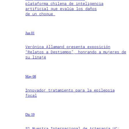
plataforma chilena de inteligencia
artificial que evalúa los daños
de un choque
Jun 01
Verónica Allamand presenta exposición
“Relatos a Destiempo”, honrando a mujeres de
su linaje
May 08
Innovador tratamiento para la epilepsia
focal
Dic 19
52 Muestra Internacional de Artesanía UC: