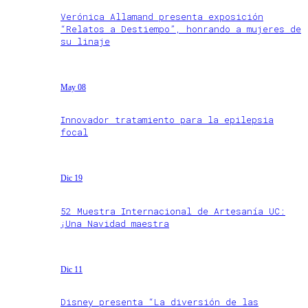
Verónica Allamand presenta exposición
“Relatos a Destiempo”, honrando a mujeres de
su linaje
May 08
Innovador tratamiento para la epilepsia
focal
Dic 19
52 Muestra Internacional de Artesanía UC:
¡Una Navidad maestra
Dic 11
Disney presenta “La diversión de las