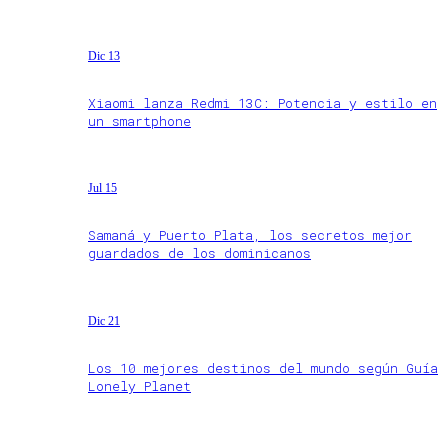
Dic 13
Xiaomi lanza Redmi 13C: Potencia y estilo en
un smartphone
Jul 15
Samaná y Puerto Plata, los secretos mejor
guardados de los dominicanos
Dic 21
Los 10 mejores destinos del mundo según Guía
Lonely Planet