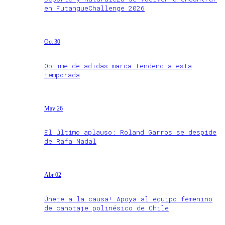
en FutangueChallenge 2026
Oct 30
Optime de adidas marca tendencia esta
temporada
May 26
El último aplauso: Roland Garros se despide
de Rafa Nadal
Abr 02
Únete a la causa! Apoya al equipo femenino
de canotaje polinésico de Chile