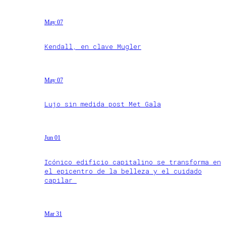
May 07
Kendall, en clave Mugler
May 07
Lujo sin medida post Met Gala
Jun 01
Icónico edificio capitalino se transforma en
el epicentro de la belleza y el cuidado
capilar
Mar 31