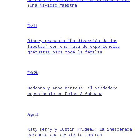
¡Una Navidad maestra
Dic 11
Disney presenta “La diversión de las
fiestas” con una ruta de experiencias
gratuitas para toda la familia
Feb 28
Madonna y Anna Wintour: el verdadero
espectáculo en Dolce & Gabbana
Ago 11
Katy Perry y Justin Trudeau: la inesperada
cercanía que despierta rumores