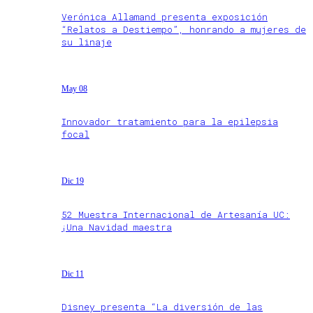
Verónica Allamand presenta exposición
“Relatos a Destiempo”, honrando a mujeres de
su linaje
May 08
Innovador tratamiento para la epilepsia
focal
Dic 19
52 Muestra Internacional de Artesanía UC:
¡Una Navidad maestra
Dic 11
Disney presenta “La diversión de las