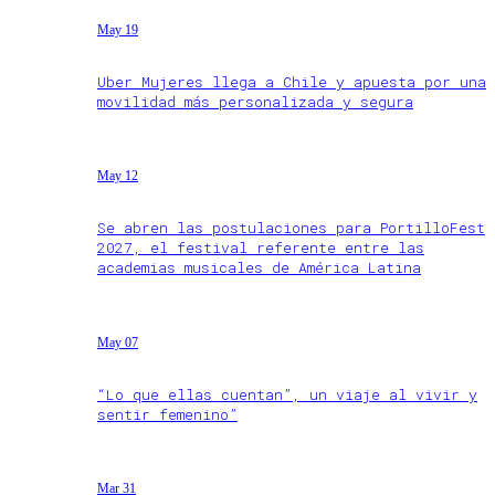
May 19
Uber Mujeres llega a Chile y apuesta por una
movilidad más personalizada y segura
May 12
Se abren las postulaciones para PortilloFest
2027, el festival referente entre las
academias musicales de América Latina
May 07
“Lo que ellas cuentan”, un viaje al vivir y
sentir femenino”
Mar 31