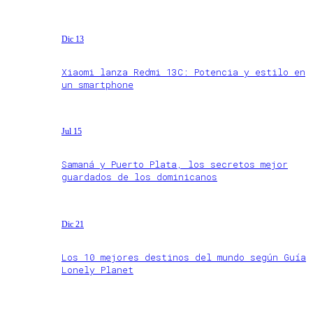
Dic 13
Xiaomi lanza Redmi 13C: Potencia y estilo en
un smartphone
Jul 15
Samaná y Puerto Plata, los secretos mejor
guardados de los dominicanos
Dic 21
Los 10 mejores destinos del mundo según Guía
Lonely Planet