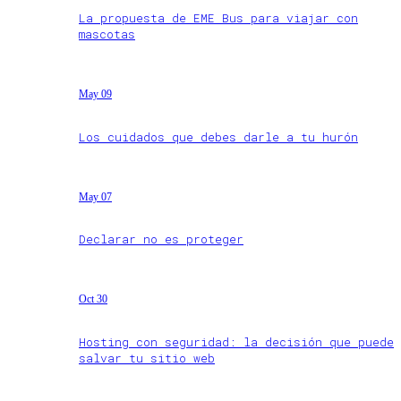
La propuesta de EME Bus para viajar con
mascotas
May 09
Los cuidados que debes darle a tu hurón
May 07
Declarar no es proteger
Oct 30
Hosting con seguridad: la decisión que puede
salvar tu sitio web