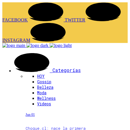
FACEBOOK
TWITTER
INSTAGRAM
Categorías
HOY
Gossip
Belleza
Moda
Wellness
Videos
Jun 01
Choque.cl: nace la primera