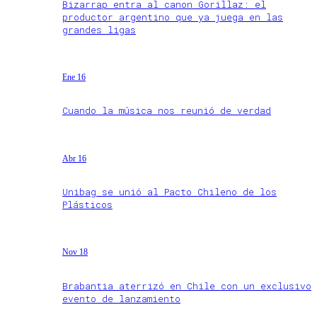
Bizarrap entra al canon Gorillaz: el
productor argentino que ya juega en las
grandes ligas
Ene 16
Cuando la música nos reunió de verdad
Abr 16
Unibag se unió al Pacto Chileno de los
Plásticos
Nov 18
Brabantia aterrizó en Chile con un exclusivo
evento de lanzamiento