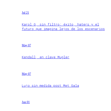
Jul 21
Karol G, sin filtro: éxito, haters y el
futuro que imagina lejos de los escenarios
May 07
Kendall, en clave Mugler
May 07
Lujo sin medida post Met Gala
Jun 01