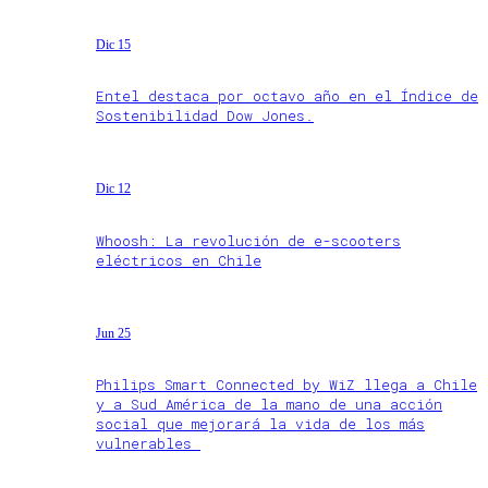
Dic 15
Entel destaca por octavo año en el Índice de
Sostenibilidad Dow Jones.
Dic 12
Whoosh: La revolución de e-scooters
eléctricos en Chile
Jun 25
Philips Smart Connected by WiZ llega a Chile
y a Sud América de la mano de una acción
social que mejorará la vida de los más
vulnerables