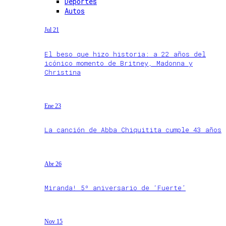
Deportes
Autos
Jul 21
El beso que hizo historia: a 22 años del
icónico momento de Britney, Madonna y
Christina
Ene 23
La canción de Abba Chiquitita cumple 43 años
Abr 26
Miranda! 5º aniversario de ‘Fuerte’
Nov 15