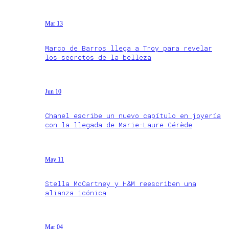
Mar 13
Marco de Barros llega a Troy para revelar
los secretos de la belleza
Jun 10
Chanel escribe un nuevo capítulo en joyería
con la llegada de Marie-Laure Cérède
May 11
Stella McCartney y H&M reescriben una
alianza icónica
Mar 04