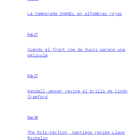
La temporada CHANEL en alfombras rojas
Feb 27
Cuando el front row de Gucci parece una
película
Feb 27
Kendall Jenner revive el brillo de Cindy
Crawford
Ene 30
The Ritz-Carlton, Santiago recibe Llave
Michelin