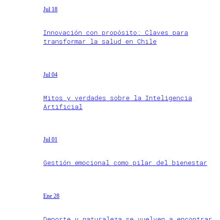
Jul 18
Innovación con propósito: Claves para
transformar la salud en Chile
Jul 04
Mitos y verdades sobre la Inteligencia
Artificial
Jul 01
Gestión emocional como pilar del bienestar
Ene 28
Deporte y naturaleza se vuelven a encontrar