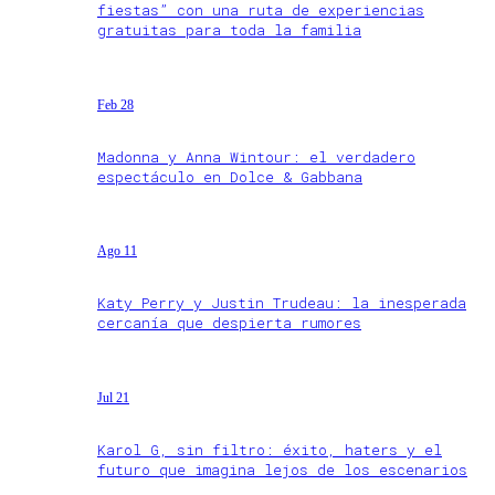
fiestas” con una ruta de experiencias
gratuitas para toda la familia
Feb 28
Madonna y Anna Wintour: el verdadero
espectáculo en Dolce & Gabbana
Ago 11
Katy Perry y Justin Trudeau: la inesperada
cercanía que despierta rumores
Jul 21
Karol G, sin filtro: éxito, haters y el
futuro que imagina lejos de los escenarios