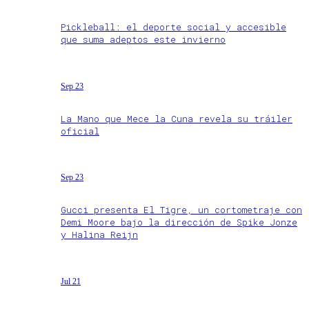
Pickleball: el deporte social y accesible
que suma adeptos este invierno
Sep 23
La Mano que Mece la Cuna revela su tráiler
oficial
Sep 23
Gucci presenta El Tigre, un cortometraje con
Demi Moore bajo la dirección de Spike Jonze
y Halina Reijn
Jul 21