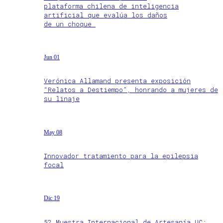
plataforma chilena de inteligencia
artificial que evalúa los daños
de un choque
Jun 01
Verónica Allamand presenta exposición
“Relatos a Destiempo”, honrando a mujeres de
su linaje
May 08
Innovador tratamiento para la epilepsia
focal
Dic 19
52 Muestra Internacional de Artesanía UC: