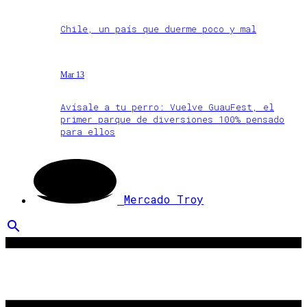
Chile, un país que duerme poco y mal
Mar 13
Avísale a tu perro: Vuelve GuauFest, el
primer parque de diversiones 100% pensado
para ellos
Mercado Troy
search