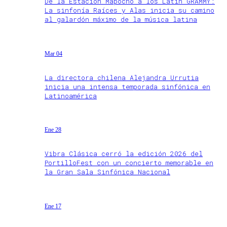
De la Estación Mapocho a los Latin GRAMMY:
La sinfonía Raíces y Alas inicia su camino
al galardón máximo de la música latina
Mar 04
La directora chilena Alejandra Urrutia
inicia una intensa temporada sinfónica en
Latinoamérica
Ene 28
Vibra Clásica cerró la edición 2026 del
PortilloFest con un concierto memorable en
la Gran Sala Sinfónica Nacional
Ene 17