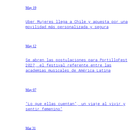
May 19
Uber Mujeres llega a Chile y apuesta por una
movilidad más personalizada y segura
May 12
Se abren las postulaciones para PortilloFest
2027, el festival referente entre las
academias musicales de América Latina
May 07
“Lo que ellas cuentan”, un viaje al vivir y
sentir femenino”
Mar 31