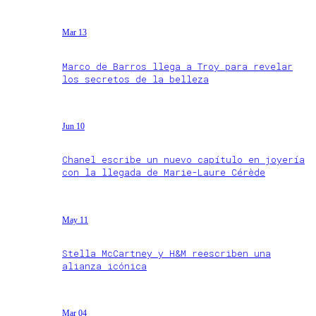
Mar 13
Marco de Barros llega a Troy para revelar
los secretos de la belleza
Jun 10
Chanel escribe un nuevo capítulo en joyería
con la llegada de Marie-Laure Cérède
May 11
Stella McCartney y H&M reescriben una
alianza icónica
Mar 04