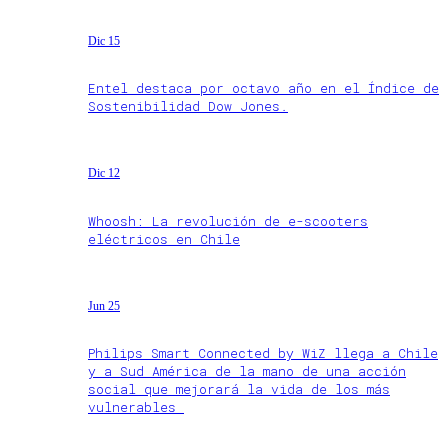
Dic 15
Entel destaca por octavo año en el Índice de
Sostenibilidad Dow Jones.
Dic 12
Whoosh: La revolución de e-scooters
eléctricos en Chile
Jun 25
Philips Smart Connected by WiZ llega a Chile
y a Sud América de la mano de una acción
social que mejorará la vida de los más
vulnerables