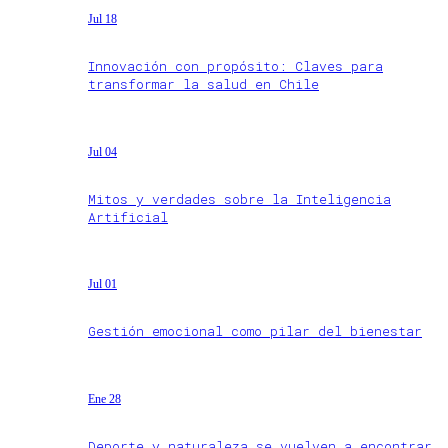
Jul 18
Innovación con propósito: Claves para
transformar la salud en Chile
Jul 04
Mitos y verdades sobre la Inteligencia
Artificial
Jul 01
Gestión emocional como pilar del bienestar
Ene 28
Deporte y naturaleza se vuelven a encontrar