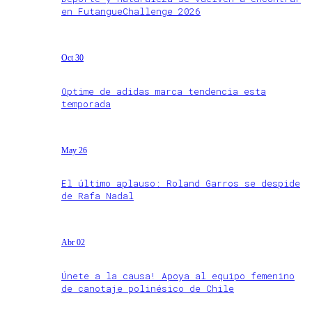
en FutangueChallenge 2026
Oct 30
Optime de adidas marca tendencia esta
temporada
May 26
El último aplauso: Roland Garros se despide
de Rafa Nadal
Abr 02
Únete a la causa! Apoya al equipo femenino
de canotaje polinésico de Chile