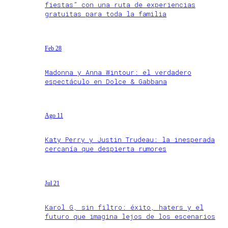
fiestas” con una ruta de experiencias
gratuitas para toda la familia
Feb 28
Madonna y Anna Wintour: el verdadero
espectáculo en Dolce & Gabbana
Ago 11
Katy Perry y Justin Trudeau: la inesperada
cercanía que despierta rumores
Jul 21
Karol G, sin filtro: éxito, haters y el
futuro que imagina lejos de los escenarios