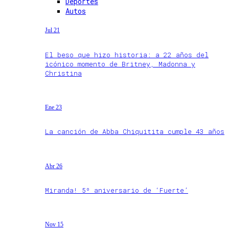
Deportes
Autos
Jul 21
El beso que hizo historia: a 22 años del
icónico momento de Britney, Madonna y
Christina
Ene 23
La canción de Abba Chiquitita cumple 43 años
Abr 26
Miranda! 5º aniversario de ‘Fuerte’
Nov 15