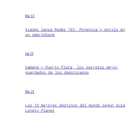
Dic 13
Xiaomi lanza Redmi 13C: Potencia y estilo en
un smartphone
Jul 15
Samaná y Puerto Plata, los secretos mejor
guardados de los dominicanos
Dic 21
Los 10 mejores destinos del mundo según Guía
Lonely Planet