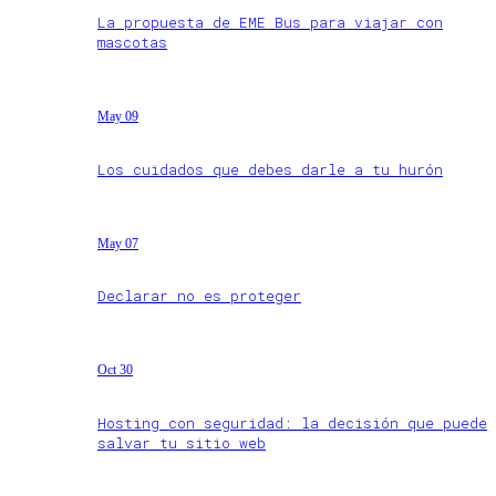
La propuesta de EME Bus para viajar con
mascotas
May 09
Los cuidados que debes darle a tu hurón
May 07
Declarar no es proteger
Oct 30
Hosting con seguridad: la decisión que puede
salvar tu sitio web