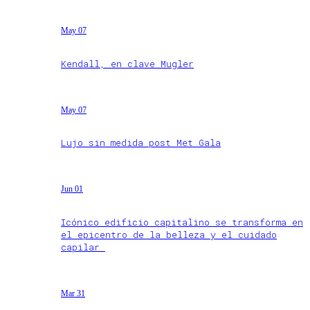
May 07
Kendall, en clave Mugler
May 07
Lujo sin medida post Met Gala
Jun 01
Icónico edificio capitalino se transforma en
el epicentro de la belleza y el cuidado
capilar
Mar 31