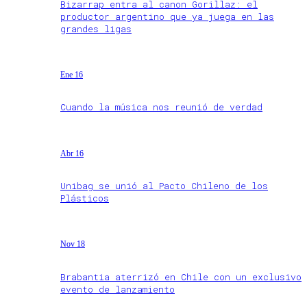
Bizarrap entra al canon Gorillaz: el
productor argentino que ya juega en las
grandes ligas
Ene 16
Cuando la música nos reunió de verdad
Abr 16
Unibag se unió al Pacto Chileno de los
Plásticos
Nov 18
Brabantia aterrizó en Chile con un exclusivo
evento de lanzamiento