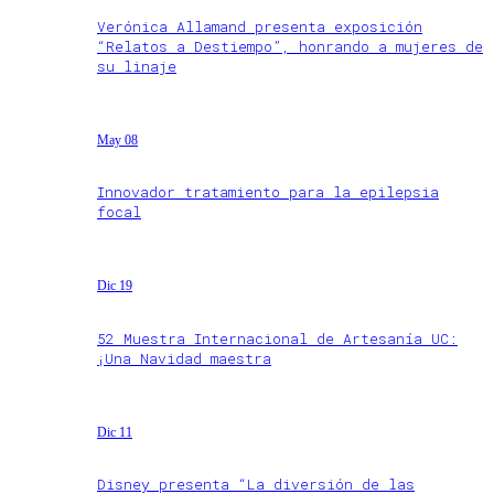
Verónica Allamand presenta exposición
“Relatos a Destiempo”, honrando a mujeres de
su linaje
May 08
Innovador tratamiento para la epilepsia
focal
Dic 19
52 Muestra Internacional de Artesanía UC:
¡Una Navidad maestra
Dic 11
Disney presenta “La diversión de las