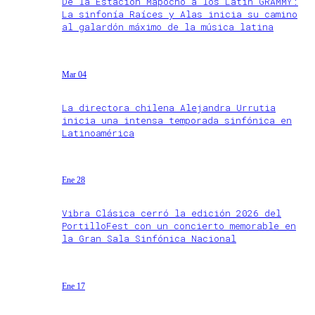
De la Estación Mapocho a los Latin GRAMMY:
La sinfonía Raíces y Alas inicia su camino
al galardón máximo de la música latina
Mar 04
La directora chilena Alejandra Urrutia
inicia una intensa temporada sinfónica en
Latinoamérica
Ene 28
Vibra Clásica cerró la edición 2026 del
PortilloFest con un concierto memorable en
la Gran Sala Sinfónica Nacional
Ene 17