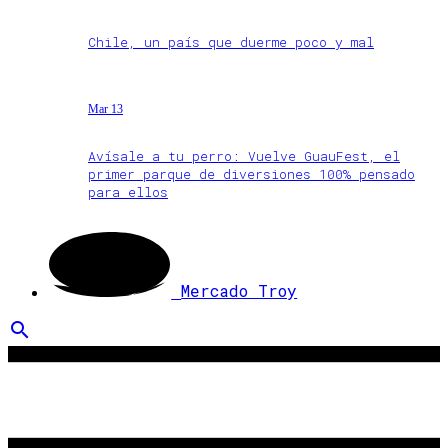
Chile, un país que duerme poco y mal
Mar 13
Avísale a tu perro: Vuelve GuauFest, el
primer parque de diversiones 100% pensado
para ellos
Mercado Troy
search