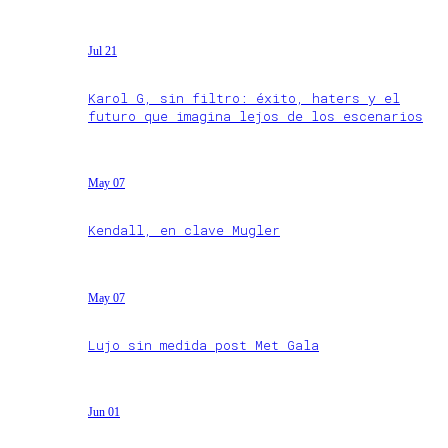
Jul 21
Karol G, sin filtro: éxito, haters y el
futuro que imagina lejos de los escenarios
May 07
Kendall, en clave Mugler
May 07
Lujo sin medida post Met Gala
Jun 01