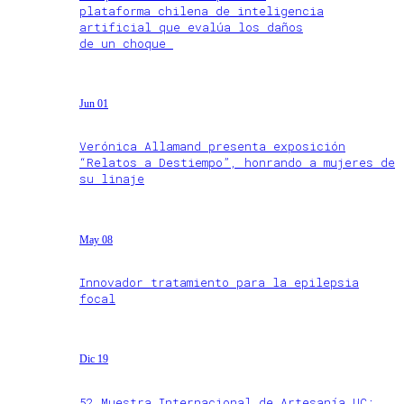
plataforma chilena de inteligencia
artificial que evalúa los daños
de un choque
Jun 01
Verónica Allamand presenta exposición
“Relatos a Destiempo”, honrando a mujeres de
su linaje
May 08
Innovador tratamiento para la epilepsia
focal
Dic 19
52 Muestra Internacional de Artesanía UC: