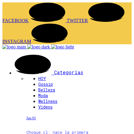
FACEBOOK
TWITTER
INSTAGRAM
Categorías
HOY
Gossip
Belleza
Moda
Wellness
Videos
Jun 01
Choque.cl: nace la primera