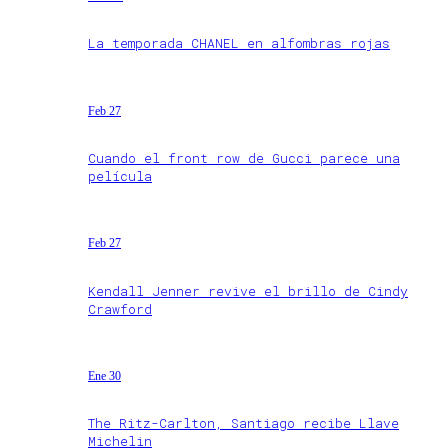
La temporada CHANEL en alfombras rojas
Feb 27
Cuando el front row de Gucci parece una
película
Feb 27
Kendall Jenner revive el brillo de Cindy
Crawford
Ene 30
The Ritz-Carlton, Santiago recibe Llave
Michelin