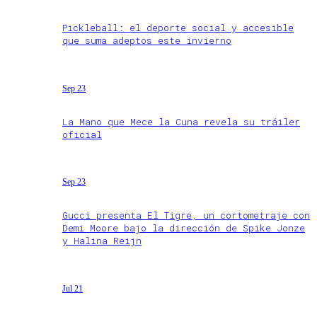
Pickleball: el deporte social y accesible
que suma adeptos este invierno
Sep 23
La Mano que Mece la Cuna revela su tráiler
oficial
Sep 23
Gucci presenta El Tigre, un cortometraje con
Demi Moore bajo la dirección de Spike Jonze
y Halina Reijn
Jul 21