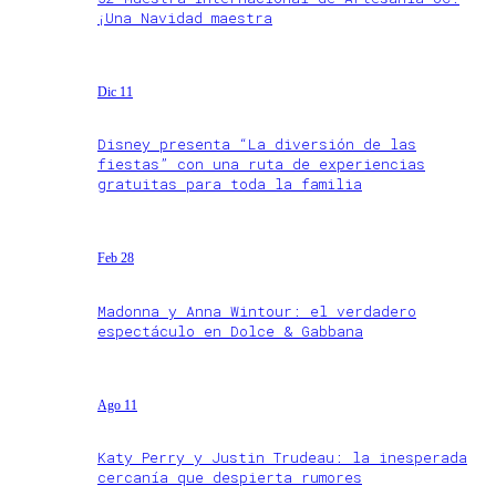
¡Una Navidad maestra
Dic 11
Disney presenta “La diversión de las
fiestas” con una ruta de experiencias
gratuitas para toda la familia
Feb 28
Madonna y Anna Wintour: el verdadero
espectáculo en Dolce & Gabbana
Ago 11
Katy Perry y Justin Trudeau: la inesperada
cercanía que despierta rumores