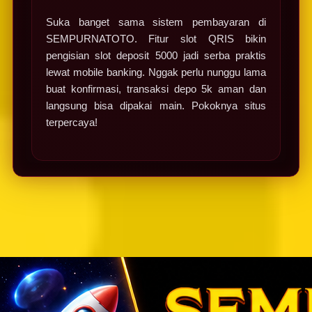
Suka banget sama sistem pembayaran di
SEMPURNATOTO. Fitur slot QRIS bikin
pengisian slot deposit 5000 jadi serba praktis
lewat mobile banking. Nggak perlu nunggu lama
buat konfirmasi, transaksi depo 5k aman dan
langsung bisa dipakai main. Pokoknya situs
terpercaya!