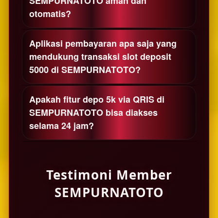
SEMPURNATOTO aman dan
dirancang untuk memberikan kemudahan
5000. Opsi depo 5k ini memungkinkan
otomatis?
akses, kestabilan server, dan kecepatan
Anda untuk langsung menikmati seluruh
transaksi bagi seluruh pengguna.
permainan favorit tanpa perlu
Sangat aman. Setiap transaksi slot QRIS
Aplikasi pembayaran apa saja yang
mengeluarkan modal besar.
diproses secara otomatis oleh sistem
mendukung transaksi slot deposit
tanpa perlu konfirmasi manual yang
5000 di SEMPURNATOTO?
memakan waktu. Selain itu,
SEMPURNATOTO menerapkan sistem
Fitur slot QRIS pada layanan depo 5k
Apakah fitur depo 5k via QRIS di
proteksi enkripsi berlapis untuk menjamin
SEMPURNATOTO mendukung hampir
SEMPURNATOTO bisa diakses
kerahasiaan dan keamanan data setiap
seluruh metode pembayaran digital di
selama 24 jam?
pengguna.
Indonesia, mulai dari e-wallet populer
seperti DANA, OVO, GoPay, dan LinkAja,
Ya, layanan slot deposit 5000 melalui
hingga seluruh aplikasi mobile banking
metode slot QRIS di SEMPURNATOTO
Testimoni Member
yang memiliki fitur pemindai QRIS.
beroperasi penuh selama 24 jam non-stop
setiap hari. Hal ini memungkinkan
SEMPURNATOTO
pengguna untuk melakukan pengisian
saldo depo 5k secara instan dan fleksibel