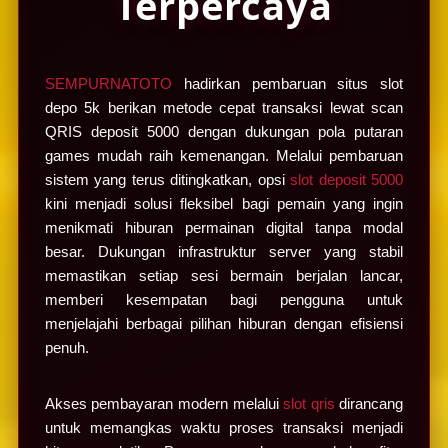
Terpercaya
SEMPURNATOTO
hadirkan pembaruan situs slot
depo 5k berikan metode cepat transaksi lewat scan
QRIS deposit 5000 dengan dukungan pola putaran
games mudah raih kemenangan. Melalui pembaruan
sistem yang terus ditingkatkan, opsi
slot deposit 5000
kini menjadi solusi fleksibel bagi pemain yang ingin
menikmati hiburan permainan digital tanpa modal
besar. Dukungan infrastruktur server yang stabil
memastikan setiap sesi bermain berjalan lancar,
memberi kesempatan bagi pengguna untuk
menjelajahi berbagai pilihan hiburan dengan efisiensi
penuh.
Akses pembayaran modern melalui
slot qris
dirancang
untuk memangkas waktu proses transaksi menjadi