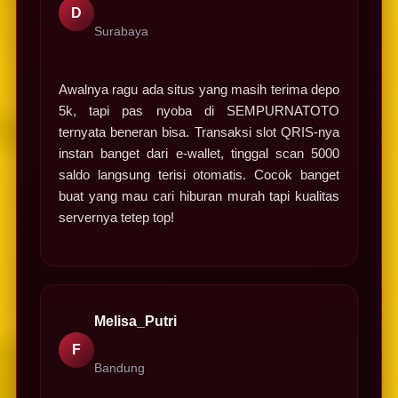
D
Surabaya
Awalnya ragu ada situs yang masih terima depo
5k, tapi pas nyoba di SEMPURNATOTO
ternyata beneran bisa. Transaksi slot QRIS-nya
instan banget dari e-wallet, tinggal scan 5000
saldo langsung terisi otomatis. Cocok banget
buat yang mau cari hiburan murah tapi kualitas
servernya tetep top!
Melisa_Putri
F
Bandung