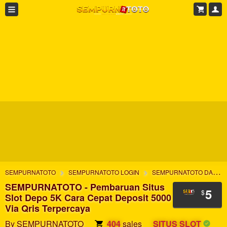
SEMPURNATOTO
SEMPURNATOTO LOGIN
SEMPURNATOTO DAFTAR
SEMPURNATOTO - Pembaruan Situs
5
$
Slot Depo 5K Cara Cepat Deposit 5000
Via Qris Terpercaya
By
SEMPURNATOTO
404
sales
SITUS SLOT