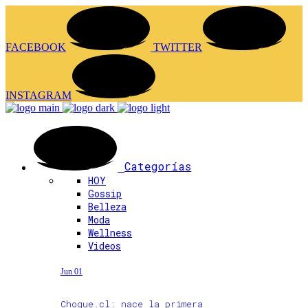
FACEBOOK
TWITTER
INSTAGRAM
Categorías
HOY
Gossip
Belleza
Moda
Wellness
Videos
Jun 01
Choque.cl: nace la primera