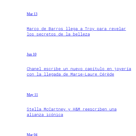
Mar 13
Marco de Barros llega a Troy para revelar
los secretos de la belleza
Jun 10
Chanel escribe un nuevo capítulo en joyería
con la llegada de Marie-Laure Cérède
May 11
Stella McCartney y H&M reescriben una
alianza icónica
Mar 04