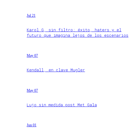
Jul 21
Karol G, sin filtro: éxito, haters y el
futuro que imagina lejos de los escenarios
May 07
Kendall, en clave Mugler
May 07
Lujo sin medida post Met Gala
Jun 01