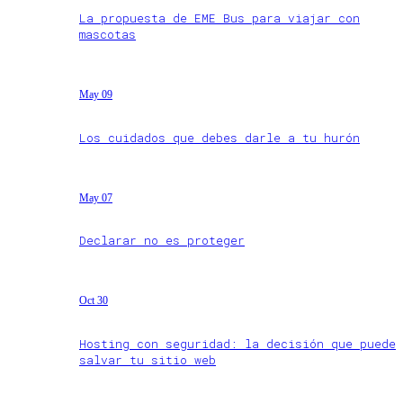
La propuesta de EME Bus para viajar con
mascotas
May 09
Los cuidados que debes darle a tu hurón
May 07
Declarar no es proteger
Oct 30
Hosting con seguridad: la decisión que puede
salvar tu sitio web