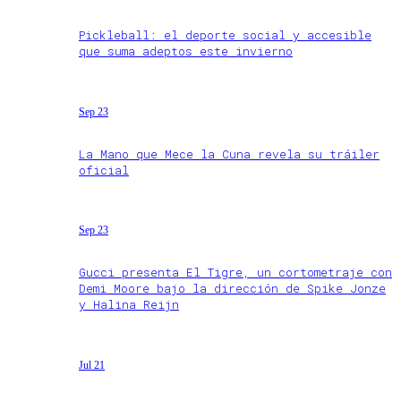
Pickleball: el deporte social y accesible
que suma adeptos este invierno
Sep 23
La Mano que Mece la Cuna revela su tráiler
oficial
Sep 23
Gucci presenta El Tigre, un cortometraje con
Demi Moore bajo la dirección de Spike Jonze
y Halina Reijn
Jul 21