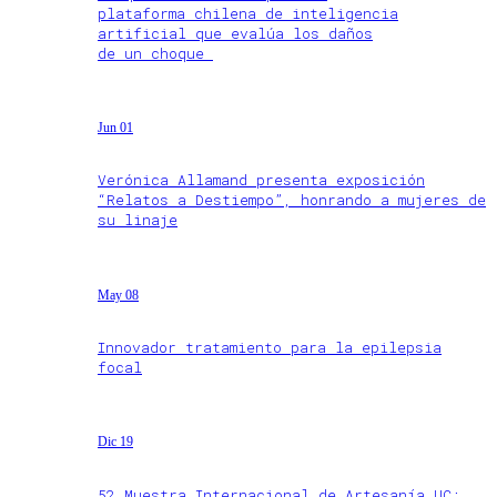
plataforma chilena de inteligencia
artificial que evalúa los daños
de un choque
Jun 01
Verónica Allamand presenta exposición
“Relatos a Destiempo”, honrando a mujeres de
su linaje
May 08
Innovador tratamiento para la epilepsia
focal
Dic 19
52 Muestra Internacional de Artesanía UC: