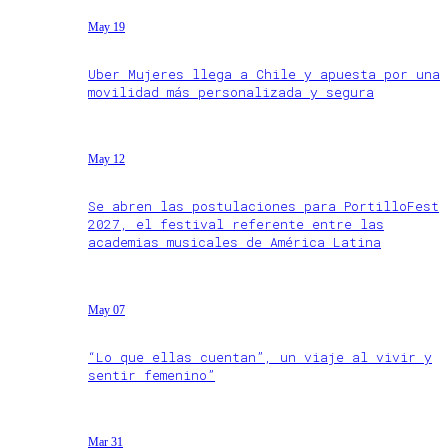
May 19
Uber Mujeres llega a Chile y apuesta por una
movilidad más personalizada y segura
May 12
Se abren las postulaciones para PortilloFest
2027, el festival referente entre las
academias musicales de América Latina
May 07
“Lo que ellas cuentan”, un viaje al vivir y
sentir femenino”
Mar 31