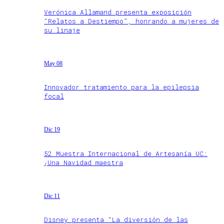
Verónica Allamand presenta exposición
“Relatos a Destiempo”, honrando a mujeres de
su linaje
May 08
Innovador tratamiento para la epilepsia
focal
Dic 19
52 Muestra Internacional de Artesanía UC:
¡Una Navidad maestra
Dic 11
Disney presenta “La diversión de las