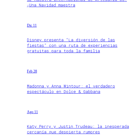
¡Una Navidad maestra
Dic 11
Disney presenta “La diversión de las
fiestas” con una ruta de experiencias
gratuitas para toda la familia
Feb 28
Madonna y Anna Wintour: el verdadero
espectáculo en Dolce & Gabbana
Ago 11
Katy Perry y Justin Trudeau: la inesperada
cercanía que despierta rumores