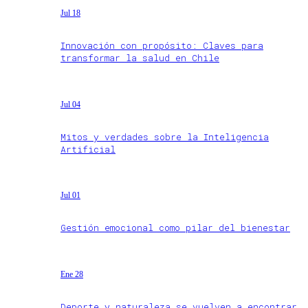
Jul 18
Innovación con propósito: Claves para
transformar la salud en Chile
Jul 04
Mitos y verdades sobre la Inteligencia
Artificial
Jul 01
Gestión emocional como pilar del bienestar
Ene 28
Deporte y naturaleza se vuelven a encontrar