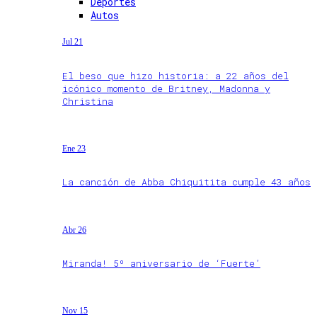
Deportes
Autos
Jul 21
El beso que hizo historia: a 22 años del
icónico momento de Britney, Madonna y
Christina
Ene 23
La canción de Abba Chiquitita cumple 43 años
Abr 26
Miranda! 5º aniversario de ‘Fuerte’
Nov 15