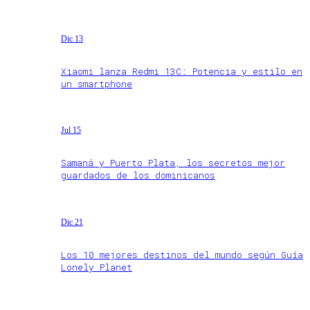
Dic 13
Xiaomi lanza Redmi 13C: Potencia y estilo en
un smartphone
Jul 15
Samaná y Puerto Plata, los secretos mejor
guardados de los dominicanos
Dic 21
Los 10 mejores destinos del mundo según Guía
Lonely Planet