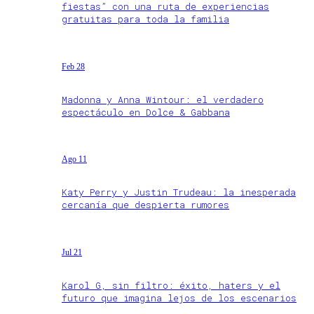
fiestas” con una ruta de experiencias
gratuitas para toda la familia
Feb 28
Madonna y Anna Wintour: el verdadero
espectáculo en Dolce & Gabbana
Ago 11
Katy Perry y Justin Trudeau: la inesperada
cercanía que despierta rumores
Jul 21
Karol G, sin filtro: éxito, haters y el
futuro que imagina lejos de los escenarios