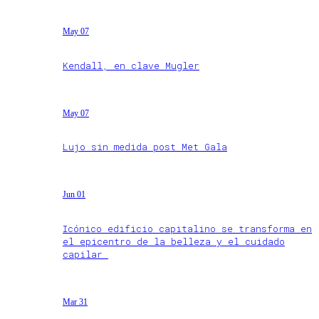
May 07
Kendall, en clave Mugler
May 07
Lujo sin medida post Met Gala
Jun 01
Icónico edificio capitalino se transforma en
el epicentro de la belleza y el cuidado
capilar
Mar 31