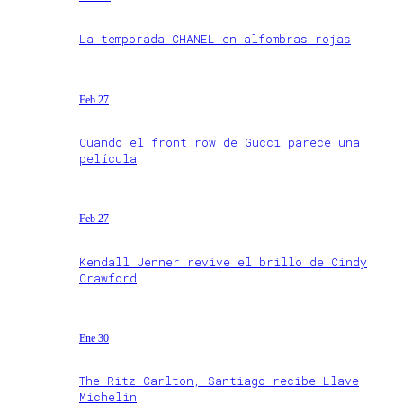
La temporada CHANEL en alfombras rojas
Feb 27
Cuando el front row de Gucci parece una
película
Feb 27
Kendall Jenner revive el brillo de Cindy
Crawford
Ene 30
The Ritz-Carlton, Santiago recibe Llave
Michelin