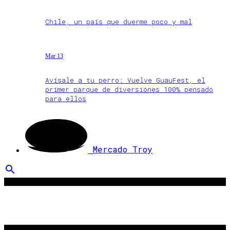
Chile, un país que duerme poco y mal
Mar 13
Avísale a tu perro: Vuelve GuauFest, el
primer parque de diversiones 100% pensado
para ellos
Mercado Troy
search