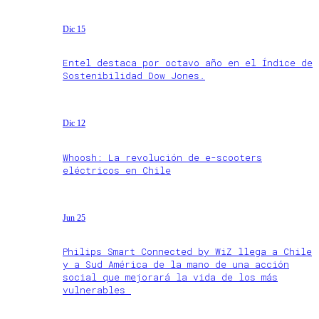
Dic 15
Entel destaca por octavo año en el Índice de
Sostenibilidad Dow Jones.
Dic 12
Whoosh: La revolución de e-scooters
eléctricos en Chile
Jun 25
Philips Smart Connected by WiZ llega a Chile
y a Sud América de la mano de una acción
social que mejorará la vida de los más
vulnerables