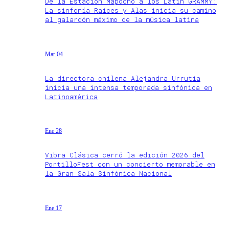
De la Estación Mapocho a los Latin GRAMMY:
La sinfonía Raíces y Alas inicia su camino
al galardón máximo de la música latina
Mar 04
La directora chilena Alejandra Urrutia
inicia una intensa temporada sinfónica en
Latinoamérica
Ene 28
Vibra Clásica cerró la edición 2026 del
PortilloFest con un concierto memorable en
la Gran Sala Sinfónica Nacional
Ene 17