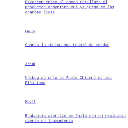
Bizarrap entra al canon Gorillaz: el
productor argentino que ya juega en las
grandes ligas
Ene 16
Cuando la música nos reunió de verdad
Abr 16
Unibag se unió al Pacto Chileno de los
Plásticos
Nov 18
Brabantia aterrizó en Chile con un exclusivo
evento de lanzamiento