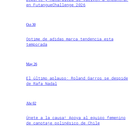
en FutangueChallenge 2026
Oct 30
Optime de adidas marca tendencia esta
temporada
May 26
El último aplauso: Roland Garros se despide
de Rafa Nadal
Abr 02
Únete a la causa! Apoya al equipo femenino
de canotaje polinésico de Chile