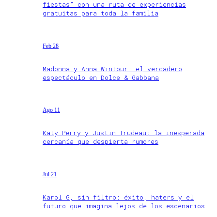
fiestas” con una ruta de experiencias
gratuitas para toda la familia
Feb 28
Madonna y Anna Wintour: el verdadero
espectáculo en Dolce & Gabbana
Ago 11
Katy Perry y Justin Trudeau: la inesperada
cercanía que despierta rumores
Jul 21
Karol G, sin filtro: éxito, haters y el
futuro que imagina lejos de los escenarios