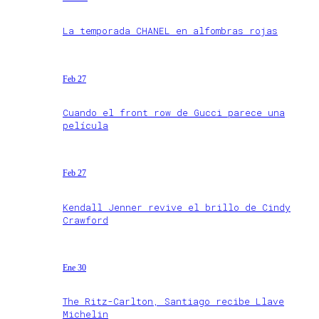
La temporada CHANEL en alfombras rojas
Feb 27
Cuando el front row de Gucci parece una
película
Feb 27
Kendall Jenner revive el brillo de Cindy
Crawford
Ene 30
The Ritz-Carlton, Santiago recibe Llave
Michelin