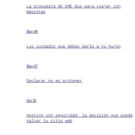
La propuesta de EME Bus para viajar con
mascotas
May 09
Los cuidados que debes darle a tu hurón
May 07
Declarar no es proteger
Oct 30
Hosting con seguridad: la decisión que puede
salvar tu sitio web