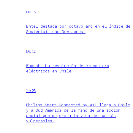
Dic 15
Entel destaca por octavo año en el Índice de
Sostenibilidad Dow Jones.
Dic 12
Whoosh: La revolución de e-scooters
eléctricos en Chile
Jun 25
Philips Smart Connected by WiZ llega a Chile
y a Sud América de la mano de una acción
social que mejorará la vida de los más
vulnerables