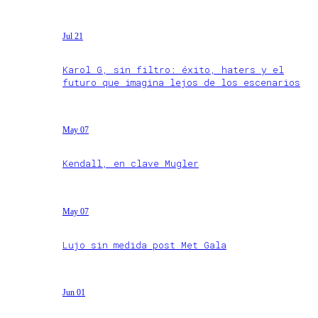
Jul 21
Karol G, sin filtro: éxito, haters y el
futuro que imagina lejos de los escenarios
May 07
Kendall, en clave Mugler
May 07
Lujo sin medida post Met Gala
Jun 01