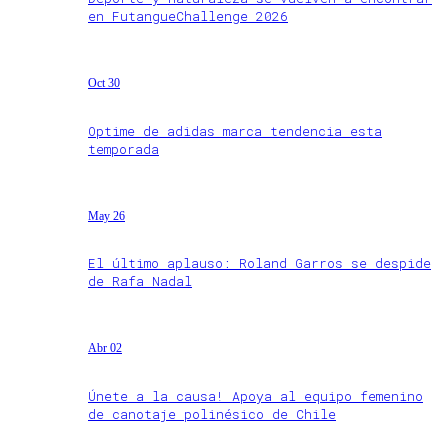
en FutangueChallenge 2026
Oct 30
Optime de adidas marca tendencia esta
temporada
May 26
El último aplauso: Roland Garros se despide
de Rafa Nadal
Abr 02
Únete a la causa! Apoya al equipo femenino
de canotaje polinésico de Chile