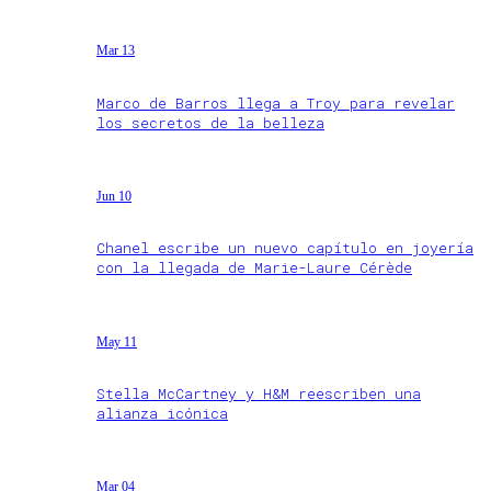
Mar 13
Marco de Barros llega a Troy para revelar
los secretos de la belleza
Jun 10
Chanel escribe un nuevo capítulo en joyería
con la llegada de Marie-Laure Cérède
May 11
Stella McCartney y H&M reescriben una
alianza icónica
Mar 04