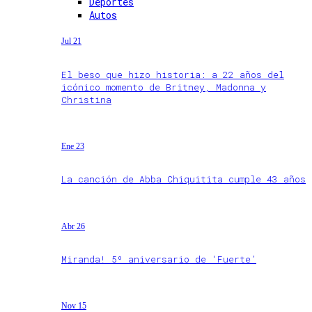
Deportes
Autos
Jul 21
El beso que hizo historia: a 22 años del
icónico momento de Britney, Madonna y
Christina
Ene 23
La canción de Abba Chiquitita cumple 43 años
Abr 26
Miranda! 5º aniversario de ‘Fuerte’
Nov 15