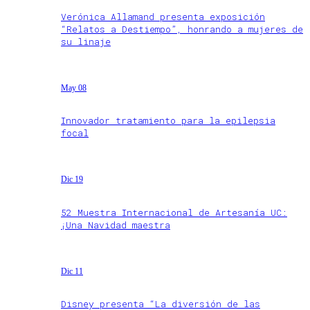
Verónica Allamand presenta exposición
“Relatos a Destiempo”, honrando a mujeres de
su linaje
May 08
Innovador tratamiento para la epilepsia
focal
Dic 19
52 Muestra Internacional de Artesanía UC:
¡Una Navidad maestra
Dic 11
Disney presenta “La diversión de las