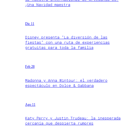
¡Una Navidad maestra
Dic 11
Disney presenta “La diversión de las
fiestas” con una ruta de experiencias
gratuitas para toda la familia
Feb 28
Madonna y Anna Wintour: el verdadero
espectáculo en Dolce & Gabbana
Ago 11
Katy Perry y Justin Trudeau: la inesperada
cercanía que despierta rumores