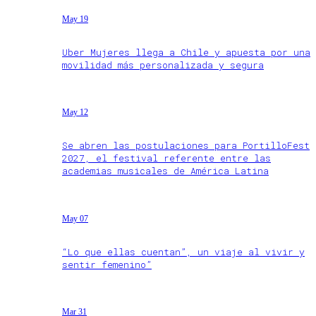
May 19
Uber Mujeres llega a Chile y apuesta por una
movilidad más personalizada y segura
May 12
Se abren las postulaciones para PortilloFest
2027, el festival referente entre las
academias musicales de América Latina
May 07
“Lo que ellas cuentan”, un viaje al vivir y
sentir femenino”
Mar 31