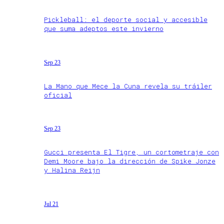
Pickleball: el deporte social y accesible
que suma adeptos este invierno
Sep 23
La Mano que Mece la Cuna revela su tráiler
oficial
Sep 23
Gucci presenta El Tigre, un cortometraje con
Demi Moore bajo la dirección de Spike Jonze
y Halina Reijn
Jul 21