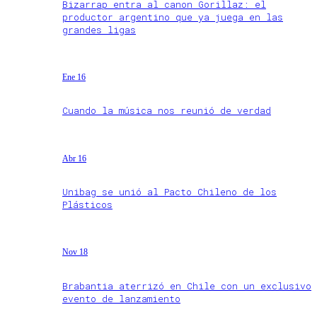
Bizarrap entra al canon Gorillaz: el
productor argentino que ya juega en las
grandes ligas
Ene 16
Cuando la música nos reunió de verdad
Abr 16
Unibag se unió al Pacto Chileno de los
Plásticos
Nov 18
Brabantia aterrizó en Chile con un exclusivo
evento de lanzamiento