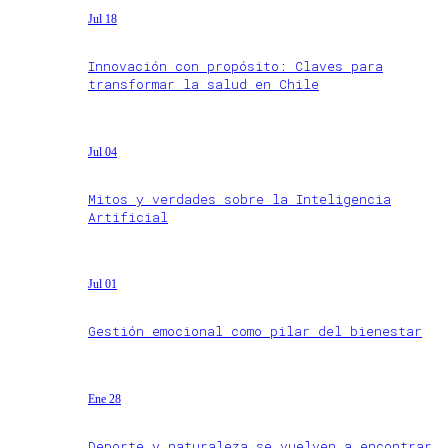
Jul 18
Innovación con propósito: Claves para
transformar la salud en Chile
Jul 04
Mitos y verdades sobre la Inteligencia
Artificial
Jul 01
Gestión emocional como pilar del bienestar
Ene 28
Deporte y naturaleza se vuelven a encontrar