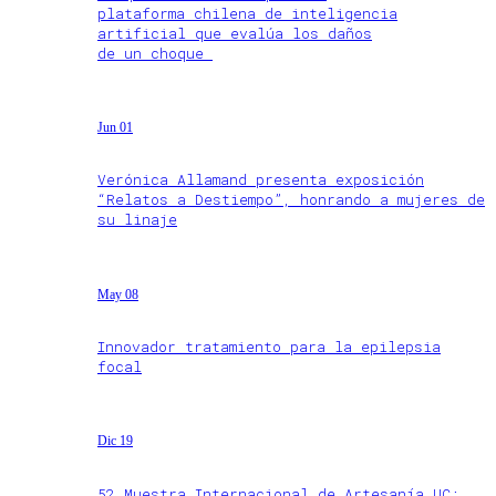
plataforma chilena de inteligencia
artificial que evalúa los daños
de un choque
Jun 01
Verónica Allamand presenta exposición
“Relatos a Destiempo”, honrando a mujeres de
su linaje
May 08
Innovador tratamiento para la epilepsia
focal
Dic 19
52 Muestra Internacional de Artesanía UC: