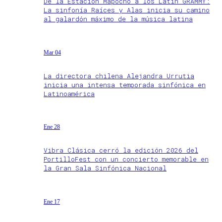
De la Estación Mapocho a los Latin GRAMMY:
La sinfonía Raíces y Alas inicia su camino
al galardón máximo de la música latina
Mar 04
La directora chilena Alejandra Urrutia
inicia una intensa temporada sinfónica en
Latinoamérica
Ene 28
Vibra Clásica cerró la edición 2026 del
PortilloFest con un concierto memorable en
la Gran Sala Sinfónica Nacional
Ene 17