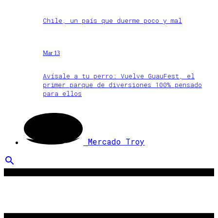
Chile, un país que duerme poco y mal
Mar 13
Avísale a tu perro: Vuelve GuauFest, el
primer parque de diversiones 100% pensado
para ellos
Mercado Troy
search