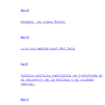
May 07
Kendall, en clave Mugler
May 07
Lujo sin medida post Met Gala
Jun 01
Icónico edificio capitalino se transforma en
el epicentro de la belleza y el cuidado
capilar
Mar 31