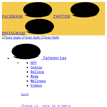
FACEBOOK
TWITTER
INSTAGRAM
Categorías
HOY
Gossip
Belleza
Moda
Wellness
Videos
Jun 01
Choque.cl: nace la primera