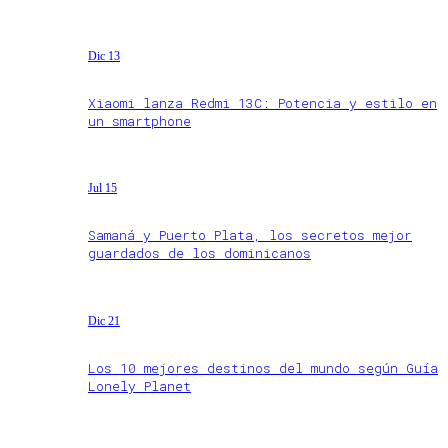
Dic 13
Xiaomi lanza Redmi 13C: Potencia y estilo en
un smartphone
Jul 15
Samaná y Puerto Plata, los secretos mejor
guardados de los dominicanos
Dic 21
Los 10 mejores destinos del mundo según Guía
Lonely Planet