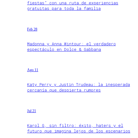
fiestas” con una ruta de experiencias
gratuitas para toda la familia
Feb 28
Madonna y Anna Wintour: el verdadero
espectáculo en Dolce & Gabbana
Ago 11
Katy Perry y Justin Trudeau: la inesperada
cercanía que despierta rumores
Jul 21
Karol G, sin filtro: éxito, haters y el
futuro que imagina lejos de los escenarios