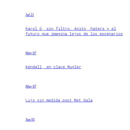
Jul 21
Karol G, sin filtro: éxito, haters y el
futuro que imagina lejos de los escenarios
May 07
Kendall, en clave Mugler
May 07
Lujo sin medida post Met Gala
Jun 01