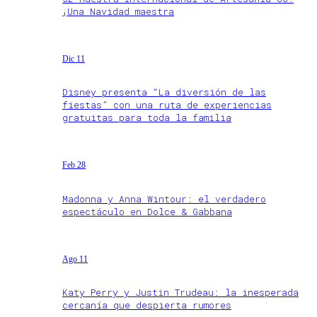
¡Una Navidad maestra
Dic 11
Disney presenta “La diversión de las
fiestas” con una ruta de experiencias
gratuitas para toda la familia
Feb 28
Madonna y Anna Wintour: el verdadero
espectáculo en Dolce & Gabbana
Ago 11
Katy Perry y Justin Trudeau: la inesperada
cercanía que despierta rumores