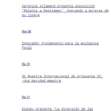
Verónica Allamand presenta exposición
“Relatos a Destiempo”, honrando a mujeres de
su linaje
May 08
Innovador tratamiento para la epilepsia
focal
Dic 19
52 Muestra Internacional de Artesanía UC:
¡Una Navidad maestra
Dic 11
Disney presenta “La diversión de las