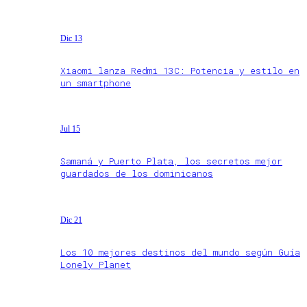
Dic 13
Xiaomi lanza Redmi 13C: Potencia y estilo en
un smartphone
Jul 15
Samaná y Puerto Plata, los secretos mejor
guardados de los dominicanos
Dic 21
Los 10 mejores destinos del mundo según Guía
Lonely Planet