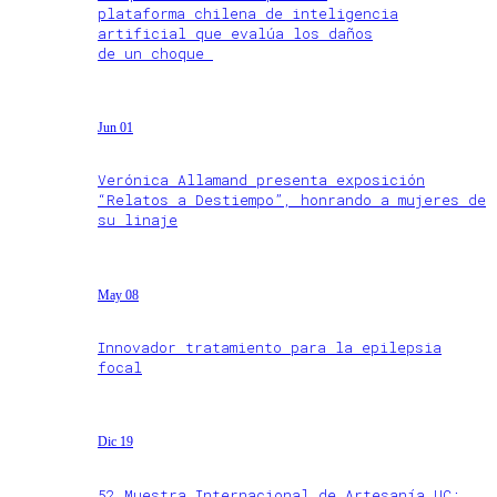
plataforma chilena de inteligencia
artificial que evalúa los daños
de un choque
Jun 01
Verónica Allamand presenta exposición
“Relatos a Destiempo”, honrando a mujeres de
su linaje
May 08
Innovador tratamiento para la epilepsia
focal
Dic 19
52 Muestra Internacional de Artesanía UC: