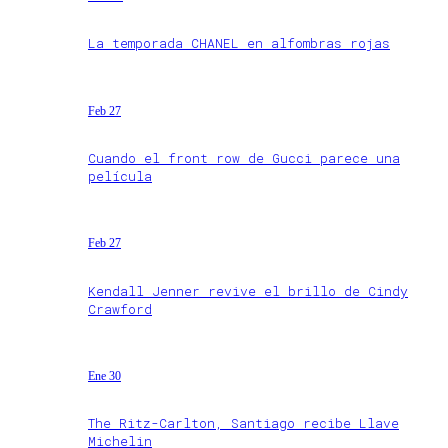
La temporada CHANEL en alfombras rojas
Feb 27
Cuando el front row de Gucci parece una
película
Feb 27
Kendall Jenner revive el brillo de Cindy
Crawford
Ene 30
The Ritz-Carlton, Santiago recibe Llave
Michelin