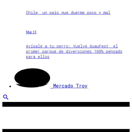
Chile, un país que duerme poco y mal
Mar 13
Avísale a tu perro: Vuelve GuauFest, el
primer parque de diversiones 100% pensado
para ellos
Mercado Troy
search