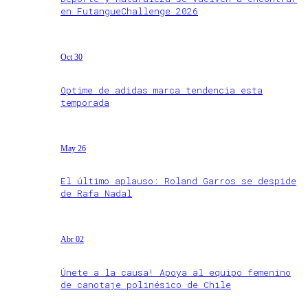
en FutangueChallenge 2026
Oct 30
Optime de adidas marca tendencia esta
temporada
May 26
El último aplauso: Roland Garros se despide
de Rafa Nadal
Abr 02
Únete a la causa! Apoya al equipo femenino
de canotaje polinésico de Chile