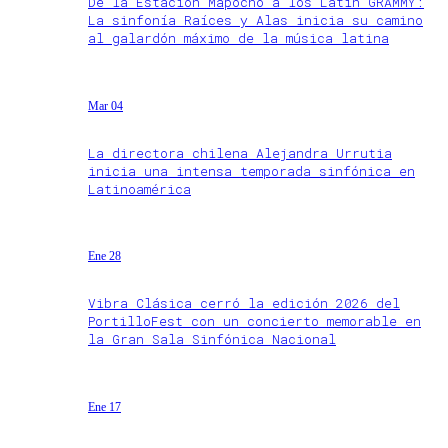
De la Estación Mapocho a los Latin GRAMMY:
La sinfonía Raíces y Alas inicia su camino
al galardón máximo de la música latina
Mar 04
La directora chilena Alejandra Urrutia
inicia una intensa temporada sinfónica en
Latinoamérica
Ene 28
Vibra Clásica cerró la edición 2026 del
PortilloFest con un concierto memorable en
la Gran Sala Sinfónica Nacional
Ene 17