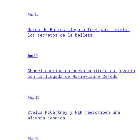
Mar 13
Marco de Barros llega a Troy para revelar
los secretos de la belleza
Jun 10
Chanel escribe un nuevo capítulo en joyería
con la llegada de Marie-Laure Cérède
May 11
Stella McCartney y H&M reescriben una
alianza icónica
Mar 04