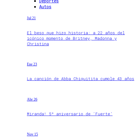
Deportes
Autos
Jul 21
El beso que hizo historia: a 22 años del
icónico momento de Britney, Madonna y
Christina
Ene 23
La canción de Abba Chiquitita cumple 43 años
Abr 26
Miranda! 5º aniversario de ‘Fuerte’
Nov 15