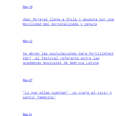
May 19
Uber Mujeres llega a Chile y apuesta por una
movilidad más personalizada y segura
May 12
Se abren las postulaciones para PortilloFest
2027, el festival referente entre las
academias musicales de América Latina
May 07
“Lo que ellas cuentan”, un viaje al vivir y
sentir femenino”
Mar 31