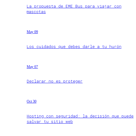
La propuesta de EME Bus para viajar con
mascotas
May 09
Los cuidados que debes darle a tu hurón
May 07
Declarar no es proteger
Oct 30
Hosting con seguridad: la decisión que puede
salvar tu sitio web