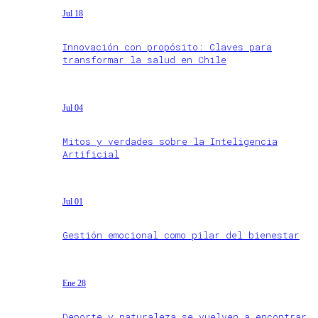
Jul 18
Innovación con propósito: Claves para
transformar la salud en Chile
Jul 04
Mitos y verdades sobre la Inteligencia
Artificial
Jul 01
Gestión emocional como pilar del bienestar
Ene 28
Deporte y naturaleza se vuelven a encontrar