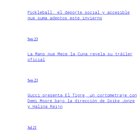
Pickleball: el deporte social y accesible
que suma adeptos este invierno
Sep 23
La Mano que Mece la Cuna revela su tráiler
oficial
Sep 23
Gucci presenta El Tigre, un cortometraje con
Demi Moore bajo la dirección de Spike Jonze
y Halina Reijn
Jul 21