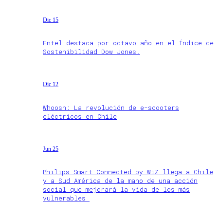
Dic 15
Entel destaca por octavo año en el Índice de
Sostenibilidad Dow Jones.
Dic 12
Whoosh: La revolución de e-scooters
eléctricos en Chile
Jun 25
Philips Smart Connected by WiZ llega a Chile
y a Sud América de la mano de una acción
social que mejorará la vida de los más
vulnerables