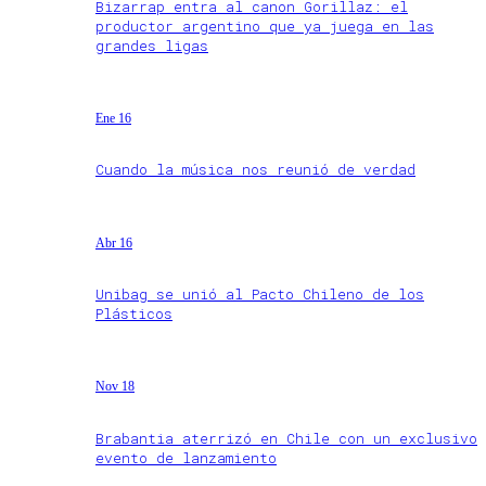
Bizarrap entra al canon Gorillaz: el
productor argentino que ya juega en las
grandes ligas
Ene 16
Cuando la música nos reunió de verdad
Abr 16
Unibag se unió al Pacto Chileno de los
Plásticos
Nov 18
Brabantia aterrizó en Chile con un exclusivo
evento de lanzamiento