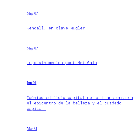
May 07
Kendall, en clave Mugler
May 07
Lujo sin medida post Met Gala
Jun 01
Icónico edificio capitalino se transforma en
el epicentro de la belleza y el cuidado
capilar
Mar 31