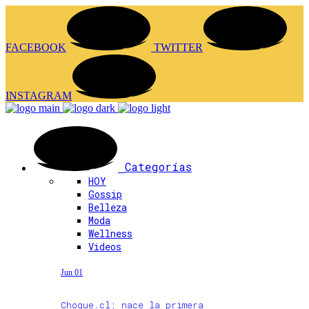
FACEBOOK
TWITTER
INSTAGRAM
Categorías
HOY
Gossip
Belleza
Moda
Wellness
Videos
Jun 01
Choque.cl: nace la primera