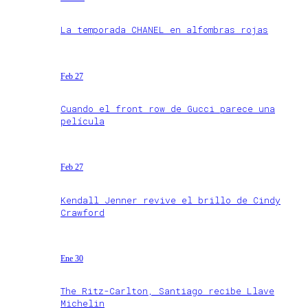
La temporada CHANEL en alfombras rojas
Feb 27
Cuando el front row de Gucci parece una
película
Feb 27
Kendall Jenner revive el brillo de Cindy
Crawford
Ene 30
The Ritz-Carlton, Santiago recibe Llave
Michelin