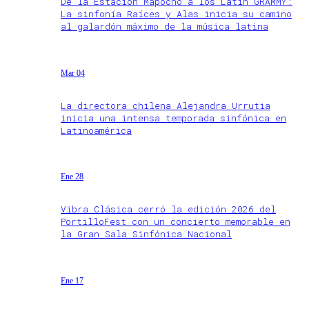
De la Estación Mapocho a los Latin GRAMMY:
La sinfonía Raíces y Alas inicia su camino
al galardón máximo de la música latina
Mar 04
La directora chilena Alejandra Urrutia
inicia una intensa temporada sinfónica en
Latinoamérica
Ene 28
Vibra Clásica cerró la edición 2026 del
PortilloFest con un concierto memorable en
la Gran Sala Sinfónica Nacional
Ene 17