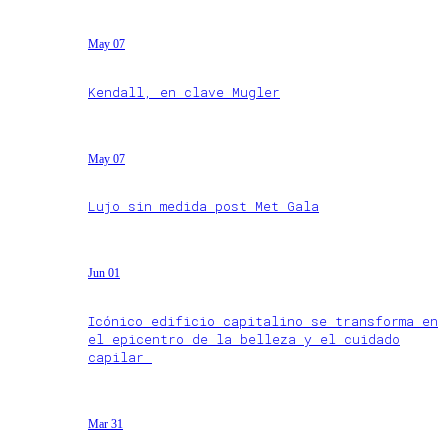
May 07
Kendall, en clave Mugler
May 07
Lujo sin medida post Met Gala
Jun 01
Icónico edificio capitalino se transforma en
el epicentro de la belleza y el cuidado
capilar
Mar 31