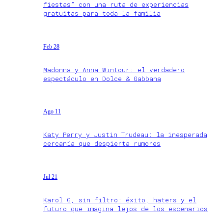
fiestas” con una ruta de experiencias
gratuitas para toda la familia
Feb 28
Madonna y Anna Wintour: el verdadero
espectáculo en Dolce & Gabbana
Ago 11
Katy Perry y Justin Trudeau: la inesperada
cercanía que despierta rumores
Jul 21
Karol G, sin filtro: éxito, haters y el
futuro que imagina lejos de los escenarios