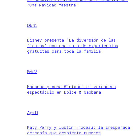
¡Una Navidad maestra
Dic 11
Disney presenta “La diversión de las
fiestas” con una ruta de experiencias
gratuitas para toda la familia
Feb 28
Madonna y Anna Wintour: el verdadero
espectáculo en Dolce & Gabbana
Ago 11
Katy Perry y Justin Trudeau: la inesperada
cercanía que despierta rumores