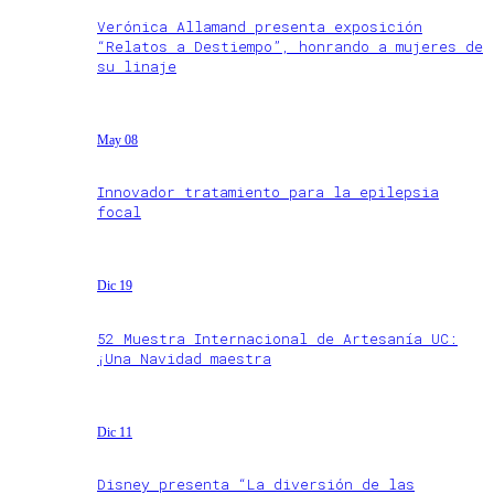
Verónica Allamand presenta exposición
“Relatos a Destiempo”, honrando a mujeres de
su linaje
May 08
Innovador tratamiento para la epilepsia
focal
Dic 19
52 Muestra Internacional de Artesanía UC:
¡Una Navidad maestra
Dic 11
Disney presenta “La diversión de las