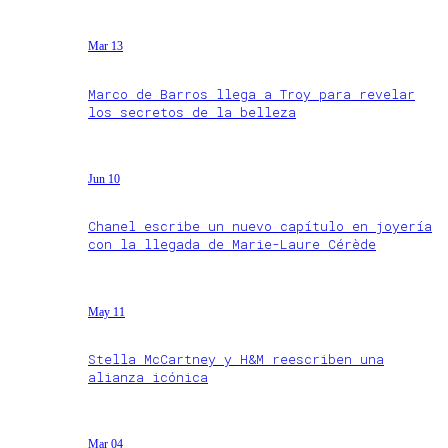
Mar 13
Marco de Barros llega a Troy para revelar
los secretos de la belleza
Jun 10
Chanel escribe un nuevo capítulo en joyería
con la llegada de Marie-Laure Cérède
May 11
Stella McCartney y H&M reescriben una
alianza icónica
Mar 04