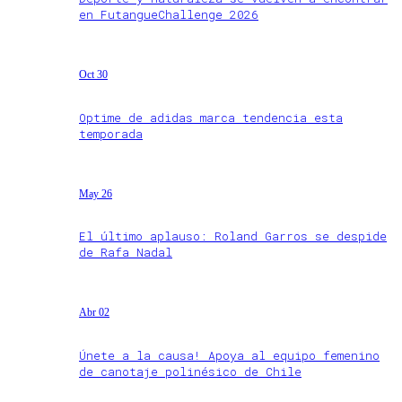
en FutangueChallenge 2026
Oct 30
Optime de adidas marca tendencia esta
temporada
May 26
El último aplauso: Roland Garros se despide
de Rafa Nadal
Abr 02
Únete a la causa! Apoya al equipo femenino
de canotaje polinésico de Chile