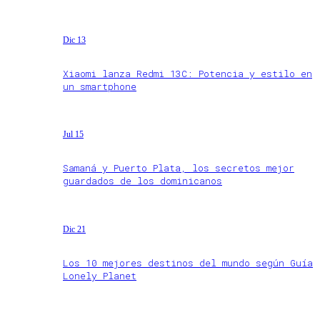
Dic 13
Xiaomi lanza Redmi 13C: Potencia y estilo en
un smartphone
Jul 15
Samaná y Puerto Plata, los secretos mejor
guardados de los dominicanos
Dic 21
Los 10 mejores destinos del mundo según Guía
Lonely Planet