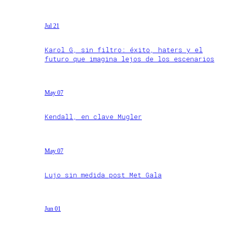
Jul 21
Karol G, sin filtro: éxito, haters y el
futuro que imagina lejos de los escenarios
May 07
Kendall, en clave Mugler
May 07
Lujo sin medida post Met Gala
Jun 01