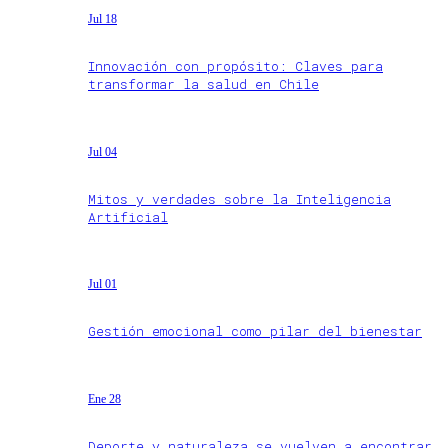
Jul 18
Innovación con propósito: Claves para
transformar la salud en Chile
Jul 04
Mitos y verdades sobre la Inteligencia
Artificial
Jul 01
Gestión emocional como pilar del bienestar
Ene 28
Deporte y naturaleza se vuelven a encontrar