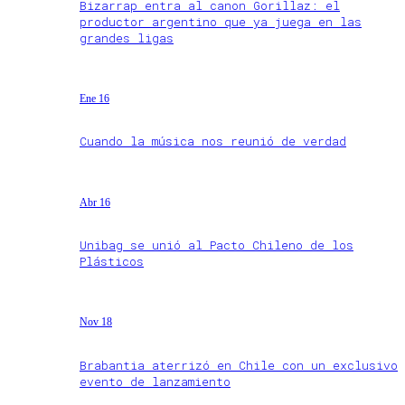
Bizarrap entra al canon Gorillaz: el
productor argentino que ya juega en las
grandes ligas
Ene 16
Cuando la música nos reunió de verdad
Abr 16
Unibag se unió al Pacto Chileno de los
Plásticos
Nov 18
Brabantia aterrizó en Chile con un exclusivo
evento de lanzamiento