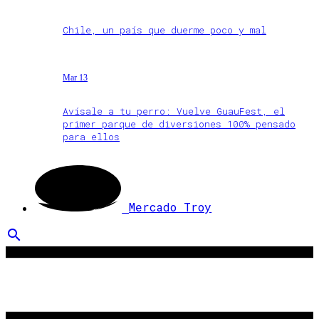
Chile, un país que duerme poco y mal
Mar 13
Avísale a tu perro: Vuelve GuauFest, el
primer parque de diversiones 100% pensado
para ellos
Mercado Troy
search