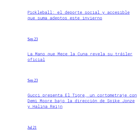
Pickleball: el deporte social y accesible
que suma adeptos este invierno
Sep 23
La Mano que Mece la Cuna revela su tráiler
oficial
Sep 23
Gucci presenta El Tigre, un cortometraje con
Demi Moore bajo la dirección de Spike Jonze
y Halina Reijn
Jul 21