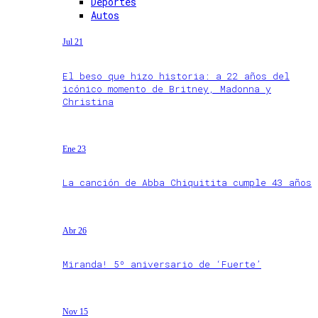
Deportes
Autos
Jul 21
El beso que hizo historia: a 22 años del
icónico momento de Britney, Madonna y
Christina
Ene 23
La canción de Abba Chiquitita cumple 43 años
Abr 26
Miranda! 5º aniversario de ‘Fuerte’
Nov 15