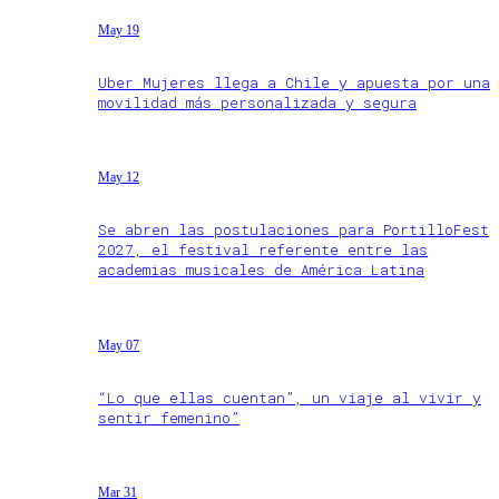
May 19
Uber Mujeres llega a Chile y apuesta por una
movilidad más personalizada y segura
May 12
Se abren las postulaciones para PortilloFest
2027, el festival referente entre las
academias musicales de América Latina
May 07
“Lo que ellas cuentan”, un viaje al vivir y
sentir femenino”
Mar 31