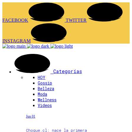
FACEBOOK
TWITTER
INSTAGRAM
Categorías
HOY
Gossip
Belleza
Moda
Wellness
Videos
Jun 01
Choque.cl: nace la primera