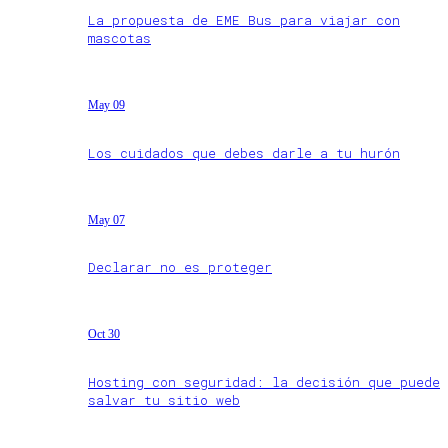
La propuesta de EME Bus para viajar con
mascotas
May 09
Los cuidados que debes darle a tu hurón
May 07
Declarar no es proteger
Oct 30
Hosting con seguridad: la decisión que puede
salvar tu sitio web