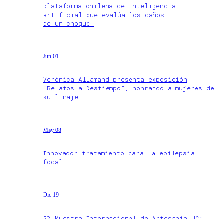
plataforma chilena de inteligencia
artificial que evalúa los daños
de un choque
Jun 01
Verónica Allamand presenta exposición
“Relatos a Destiempo”, honrando a mujeres de
su linaje
May 08
Innovador tratamiento para la epilepsia
focal
Dic 19
52 Muestra Internacional de Artesanía UC: