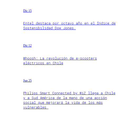
Dic 15
Entel destaca por octavo año en el Índice de
Sostenibilidad Dow Jones.
Dic 12
Whoosh: La revolución de e-scooters
eléctricos en Chile
Jun 25
Philips Smart Connected by WiZ llega a Chile
y a Sud América de la mano de una acción
social que mejorará la vida de los más
vulnerables