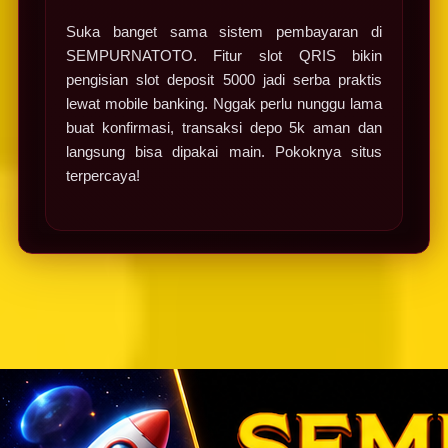
Suka banget sama sistem pembayaran di
SEMPURNATOTO. Fitur slot QRIS bikin
pengisian slot deposit 5000 jadi serba praktis
lewat mobile banking. Nggak perlu nunggu lama
buat konfirmasi, transaksi depo 5k aman dan
langsung bisa dipakai main. Pokoknya situs
terpercaya!