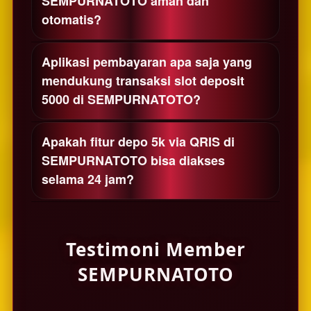
SEMPURNATOTO aman dan
dirancang untuk memberikan kemudahan
5000. Opsi depo 5k ini memungkinkan
otomatis?
akses, kestabilan server, dan kecepatan
Anda untuk langsung menikmati seluruh
transaksi bagi seluruh pengguna.
permainan favorit tanpa perlu
Sangat aman. Setiap transaksi slot QRIS
Aplikasi pembayaran apa saja yang
mengeluarkan modal besar.
diproses secara otomatis oleh sistem
mendukung transaksi slot deposit
tanpa perlu konfirmasi manual yang
5000 di SEMPURNATOTO?
memakan waktu. Selain itu,
SEMPURNATOTO menerapkan sistem
Fitur slot QRIS pada layanan depo 5k
Apakah fitur depo 5k via QRIS di
proteksi enkripsi berlapis untuk menjamin
SEMPURNATOTO mendukung hampir
SEMPURNATOTO bisa diakses
kerahasiaan dan keamanan data setiap
seluruh metode pembayaran digital di
selama 24 jam?
pengguna.
Indonesia, mulai dari e-wallet populer
seperti DANA, OVO, GoPay, dan LinkAja,
Ya, layanan slot deposit 5000 melalui
hingga seluruh aplikasi mobile banking
metode slot QRIS di SEMPURNATOTO
Testimoni Member
yang memiliki fitur pemindai QRIS.
beroperasi penuh selama 24 jam non-stop
setiap hari. Hal ini memungkinkan
SEMPURNATOTO
pengguna untuk melakukan pengisian
saldo depo 5k secara instan dan fleksibel