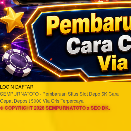
LOGIN
DAFTAR
SEMPURNATOTO - Pembaruan Situs Slot Depo 5K Cara
Cepat Deposit 5000 Via Qris Terpercaya
© COPYRIGHT 2026 SEMPURNATOTO x SEO DK.