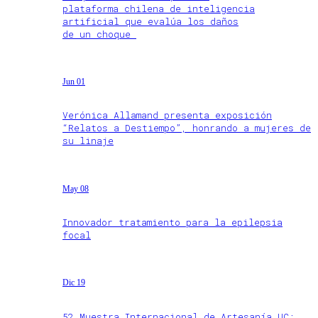
plataforma chilena de inteligencia
artificial que evalúa los daños
de un choque
Jun 01
Verónica Allamand presenta exposición
“Relatos a Destiempo”, honrando a mujeres de
su linaje
May 08
Innovador tratamiento para la epilepsia
focal
Dic 19
52 Muestra Internacional de Artesanía UC: