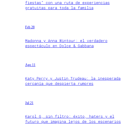
fiestas” con una ruta de experiencias
gratuitas para toda la familia
Feb 28
Madonna y Anna Wintour: el verdadero
espectáculo en Dolce & Gabbana
Ago 11
Katy Perry y Justin Trudeau: la inesperada
cercanía que despierta rumores
Jul 21
Karol G, sin filtro: éxito, haters y el
futuro que imagina lejos de los escenarios