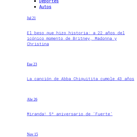
Deportes
Autos
Jul 21
El beso que hizo historia: a 22 años del
icónico momento de Britney, Madonna y
Christina
Ene 23
La canción de Abba Chiquitita cumple 43 años
Abr 26
Miranda! 5º aniversario de ‘Fuerte’
Nov 15