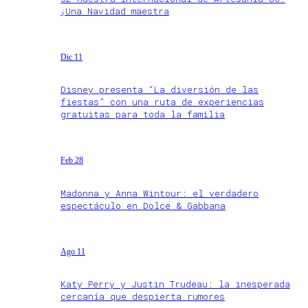
¡Una Navidad maestra
Dic 11
Disney presenta “La diversión de las
fiestas” con una ruta de experiencias
gratuitas para toda la familia
Feb 28
Madonna y Anna Wintour: el verdadero
espectáculo en Dolce & Gabbana
Ago 11
Katy Perry y Justin Trudeau: la inesperada
cercanía que despierta rumores