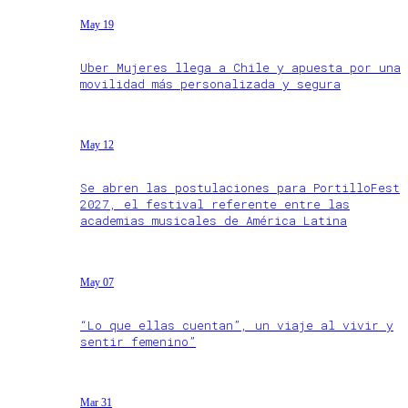
May 19
Uber Mujeres llega a Chile y apuesta por una
movilidad más personalizada y segura
May 12
Se abren las postulaciones para PortilloFest
2027, el festival referente entre las
academias musicales de América Latina
May 07
“Lo que ellas cuentan”, un viaje al vivir y
sentir femenino”
Mar 31