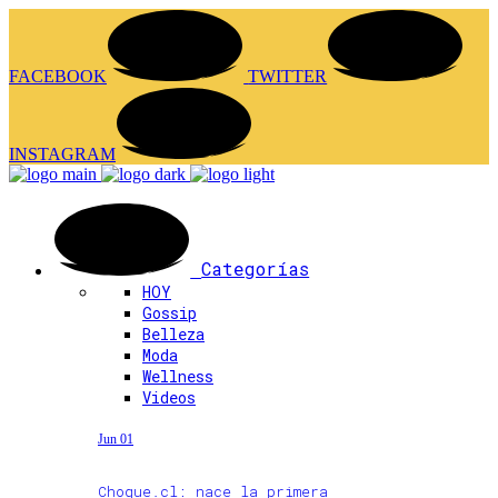
FACEBOOK
TWITTER
INSTAGRAM
Categorías
HOY
Gossip
Belleza
Moda
Wellness
Videos
Jun 01
Choque.cl: nace la primera