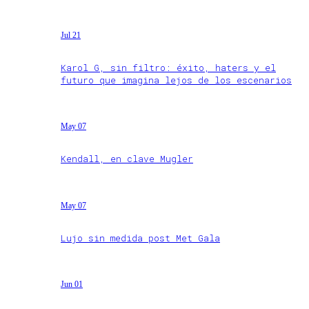
Jul 21
Karol G, sin filtro: éxito, haters y el
futuro que imagina lejos de los escenarios
May 07
Kendall, en clave Mugler
May 07
Lujo sin medida post Met Gala
Jun 01