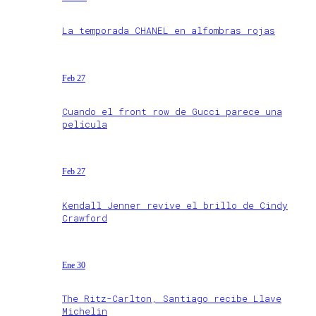
La temporada CHANEL en alfombras rojas
Feb 27
Cuando el front row de Gucci parece una
película
Feb 27
Kendall Jenner revive el brillo de Cindy
Crawford
Ene 30
The Ritz-Carlton, Santiago recibe Llave
Michelin