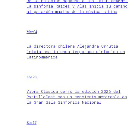
De la Estación Mapocho a los Latin GRAMMY:
La sinfonía Raíces y Alas inicia su camino
al galardón máximo de la música latina
Mar 04
La directora chilena Alejandra Urrutia
inicia una intensa temporada sinfónica en
Latinoamérica
Ene 28
Vibra Clásica cerró la edición 2026 del
PortilloFest con un concierto memorable en
la Gran Sala Sinfónica Nacional
Ene 17