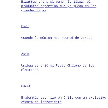
Bizarrap entra al canon Gorillaz: el
productor argentino que ya juega en las
grandes ligas
Ene 16
Cuando la música nos reunió de verdad
Abr 16
Unibag se unió al Pacto Chileno de los
Plásticos
Nov 18
Brabantia aterrizó en Chile con un exclusivo
evento de lanzamiento