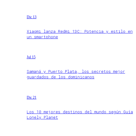
Dic 13
Xiaomi lanza Redmi 13C: Potencia y estilo en
un smartphone
Jul 15
Samaná y Puerto Plata, los secretos mejor
guardados de los dominicanos
Dic 21
Los 10 mejores destinos del mundo según Guía
Lonely Planet