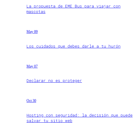
La propuesta de EME Bus para viajar con
mascotas
May 09
Los cuidados que debes darle a tu hurón
May 07
Declarar no es proteger
Oct 30
Hosting con seguridad: la decisión que puede
salvar tu sitio web