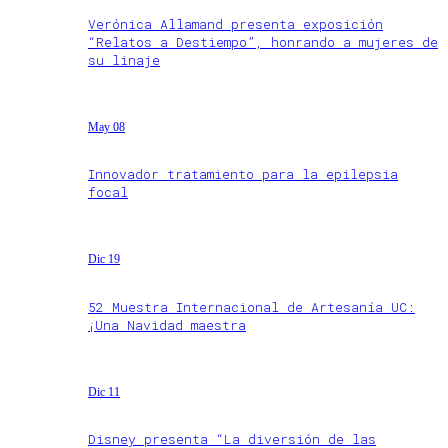
Verónica Allamand presenta exposición
“Relatos a Destiempo”, honrando a mujeres de
su linaje
May 08
Innovador tratamiento para la epilepsia
focal
Dic 19
52 Muestra Internacional de Artesanía UC:
¡Una Navidad maestra
Dic 11
Disney presenta “La diversión de las