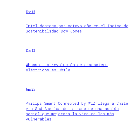
Dic 15
Entel destaca por octavo año en el Índice de
Sostenibilidad Dow Jones.
Dic 12
Whoosh: La revolución de e-scooters
eléctricos en Chile
Jun 25
Philips Smart Connected by WiZ llega a Chile
y a Sud América de la mano de una acción
social que mejorará la vida de los más
vulnerables