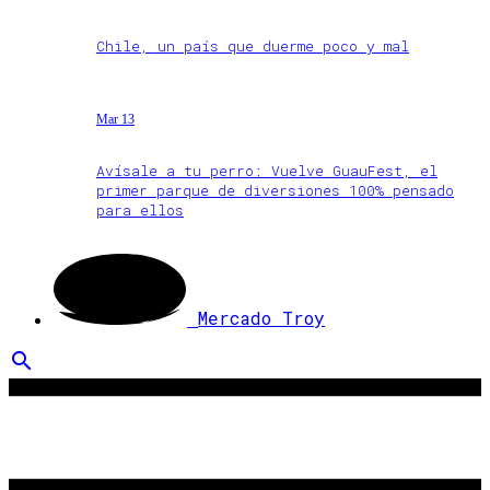
Chile, un país que duerme poco y mal
Mar 13
Avísale a tu perro: Vuelve GuauFest, el
primer parque de diversiones 100% pensado
para ellos
Mercado Troy
search