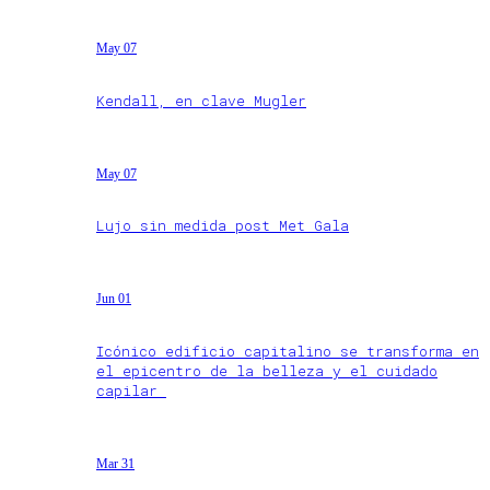
May 07
Kendall, en clave Mugler
May 07
Lujo sin medida post Met Gala
Jun 01
Icónico edificio capitalino se transforma en
el epicentro de la belleza y el cuidado
capilar
Mar 31