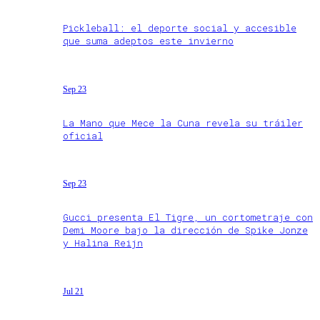
Pickleball: el deporte social y accesible
que suma adeptos este invierno
Sep 23
La Mano que Mece la Cuna revela su tráiler
oficial
Sep 23
Gucci presenta El Tigre, un cortometraje con
Demi Moore bajo la dirección de Spike Jonze
y Halina Reijn
Jul 21