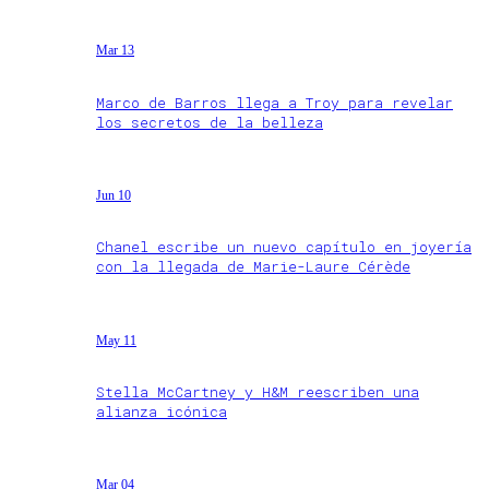
Mar 13
Marco de Barros llega a Troy para revelar
los secretos de la belleza
Jun 10
Chanel escribe un nuevo capítulo en joyería
con la llegada de Marie-Laure Cérède
May 11
Stella McCartney y H&M reescriben una
alianza icónica
Mar 04