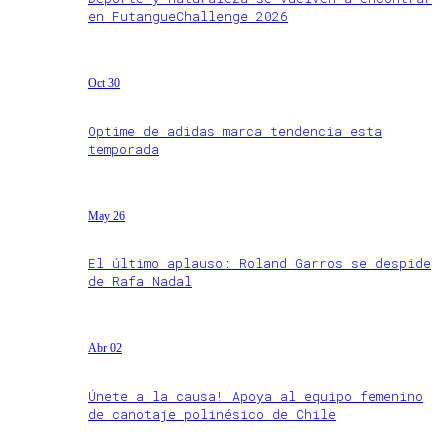
en FutangueChallenge 2026
Oct 30
Optime de adidas marca tendencia esta
temporada
May 26
El último aplauso: Roland Garros se despide
de Rafa Nadal
Abr 02
Únete a la causa! Apoya al equipo femenino
de canotaje polinésico de Chile