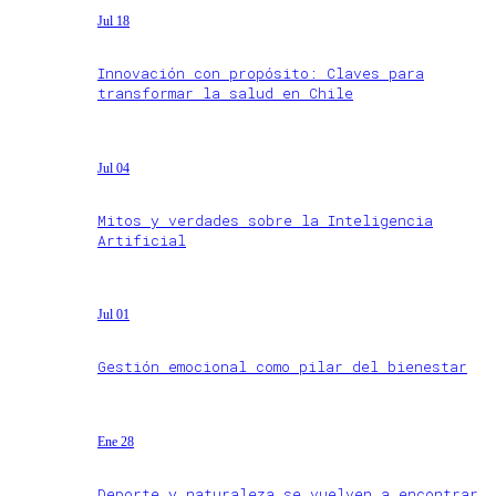
Jul 18
Innovación con propósito: Claves para
transformar la salud en Chile
Jul 04
Mitos y verdades sobre la Inteligencia
Artificial
Jul 01
Gestión emocional como pilar del bienestar
Ene 28
Deporte y naturaleza se vuelven a encontrar