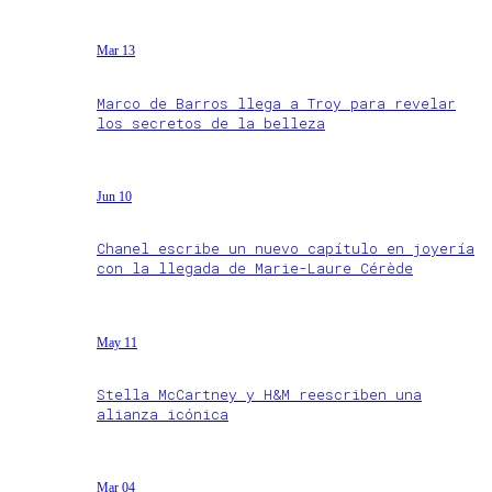
Mar 13
Marco de Barros llega a Troy para revelar
los secretos de la belleza
Jun 10
Chanel escribe un nuevo capítulo en joyería
con la llegada de Marie-Laure Cérède
May 11
Stella McCartney y H&M reescriben una
alianza icónica
Mar 04