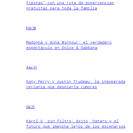
fiestas” con una ruta de experiencias
gratuitas para toda la familia
Feb 28
Madonna y Anna Wintour: el verdadero
espectáculo en Dolce & Gabbana
Ago 11
Katy Perry y Justin Trudeau: la inesperada
cercanía que despierta rumores
Jul 21
Karol G, sin filtro: éxito, haters y el
futuro que imagina lejos de los escenarios