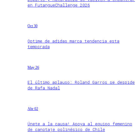
en FutangueChallenge 2026
Oct 30
Optime de adidas marca tendencia esta
temporada
May 26
El último aplauso: Roland Garros se despide
de Rafa Nadal
Abr 02
Únete a la causa! Apoya al equipo femenino
de canotaje polinésico de Chile