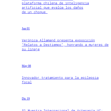
plataforma chilena de inteligencia
artificial que evalúa los daños
de un choque
Jun 01
Verónica Allamand presenta exposición
“Relatos a Destiempo”, honrando a mujeres de
su linaje
May 08
Innovador tratamiento para la epilepsia
focal
Dic 19
52 Muestra Internacional de Artesanía UC: