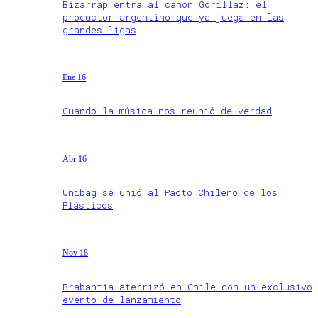
Bizarrap entra al canon Gorillaz: el
productor argentino que ya juega en las
grandes ligas
Ene 16
Cuando la música nos reunió de verdad
Abr 16
Unibag se unió al Pacto Chileno de los
Plásticos
Nov 18
Brabantia aterrizó en Chile con un exclusivo
evento de lanzamiento