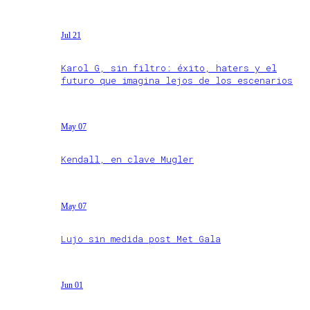
Jul 21
Karol G, sin filtro: éxito, haters y el
futuro que imagina lejos de los escenarios
May 07
Kendall, en clave Mugler
May 07
Lujo sin medida post Met Gala
Jun 01