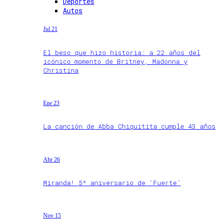
Deportes
Autos
Jul 21
El beso que hizo historia: a 22 años del
icónico momento de Britney, Madonna y
Christina
Ene 23
La canción de Abba Chiquitita cumple 43 años
Abr 26
Miranda! 5º aniversario de ‘Fuerte’
Nov 15