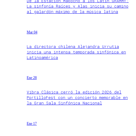
De la Estación Mapocho a los Latin GRAMMY:
La sinfonía Raíces y Alas inicia su camino
al galardón máximo de la música latina
Mar 04
La directora chilena Alejandra Urrutia
inicia una intensa temporada sinfónica en
Latinoamérica
Ene 28
Vibra Clásica cerró la edición 2026 del
PortilloFest con un concierto memorable en
la Gran Sala Sinfónica Nacional
Ene 17