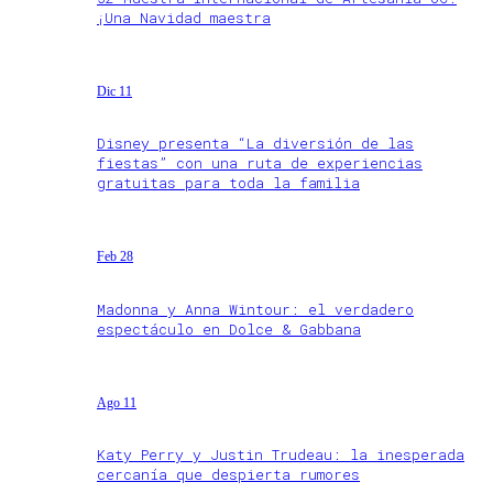
¡Una Navidad maestra
Dic 11
Disney presenta “La diversión de las
fiestas” con una ruta de experiencias
gratuitas para toda la familia
Feb 28
Madonna y Anna Wintour: el verdadero
espectáculo en Dolce & Gabbana
Ago 11
Katy Perry y Justin Trudeau: la inesperada
cercanía que despierta rumores