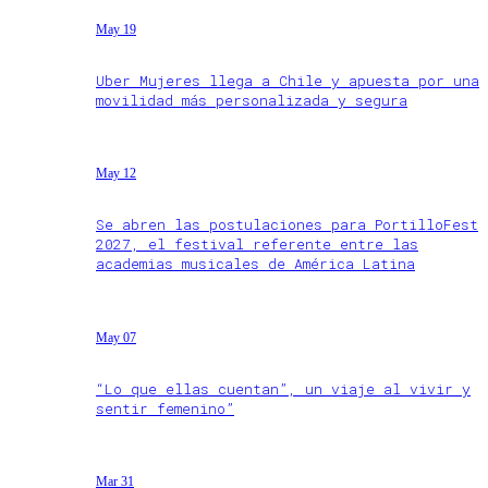
May 19
Uber Mujeres llega a Chile y apuesta por una
movilidad más personalizada y segura
May 12
Se abren las postulaciones para PortilloFest
2027, el festival referente entre las
academias musicales de América Latina
May 07
“Lo que ellas cuentan”, un viaje al vivir y
sentir femenino”
Mar 31