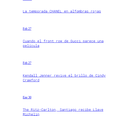
La temporada CHANEL en alfombras rojas
Feb 27
Cuando el front row de Gucci parece una
película
Feb 27
Kendall Jenner revive el brillo de Cindy
Crawford
Ene 30
The Ritz-Carlton, Santiago recibe Llave
Michelin