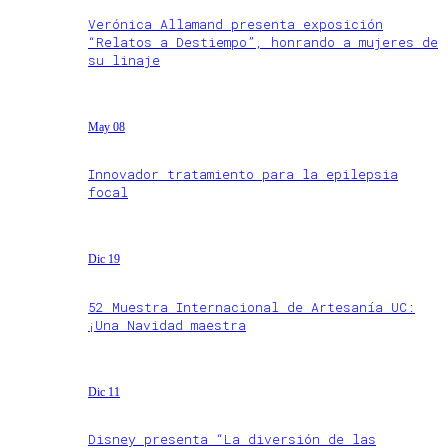
Verónica Allamand presenta exposición
“Relatos a Destiempo”, honrando a mujeres de
su linaje
May 08
Innovador tratamiento para la epilepsia
focal
Dic 19
52 Muestra Internacional de Artesanía UC:
¡Una Navidad maestra
Dic 11
Disney presenta “La diversión de las