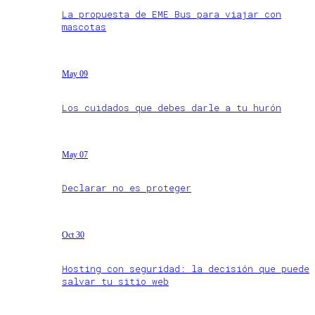
La propuesta de EME Bus para viajar con
mascotas
May 09
Los cuidados que debes darle a tu hurón
May 07
Declarar no es proteger
Oct 30
Hosting con seguridad: la decisión que puede
salvar tu sitio web