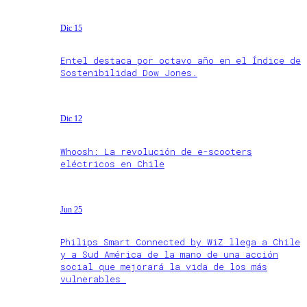
Dic 15
Entel destaca por octavo año en el Índice de
Sostenibilidad Dow Jones.
Dic 12
Whoosh: La revolución de e-scooters
eléctricos en Chile
Jun 25
Philips Smart Connected by WiZ llega a Chile
y a Sud América de la mano de una acción
social que mejorará la vida de los más
vulnerables