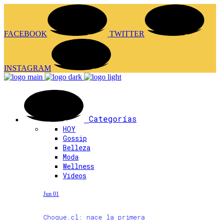
FACEBOOK
TWITTER
INSTAGRAM
Categorías
HOY
Gossip
Belleza
Moda
Wellness
Videos
Jun 01
Choque.cl: nace la primera