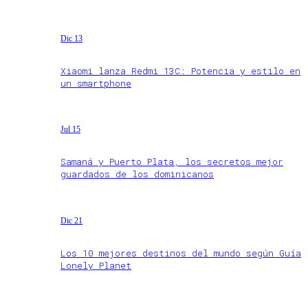
Dic 13
Xiaomi lanza Redmi 13C: Potencia y estilo en
un smartphone
Jul 15
Samaná y Puerto Plata, los secretos mejor
guardados de los dominicanos
Dic 21
Los 10 mejores destinos del mundo según Guía
Lonely Planet