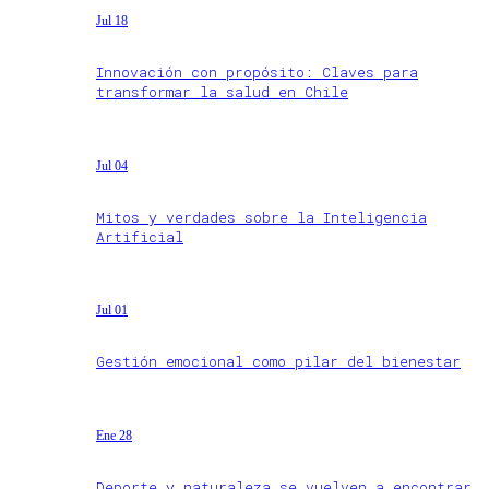
Jul 18
Innovación con propósito: Claves para
transformar la salud en Chile
Jul 04
Mitos y verdades sobre la Inteligencia
Artificial
Jul 01
Gestión emocional como pilar del bienestar
Ene 28
Deporte y naturaleza se vuelven a encontrar