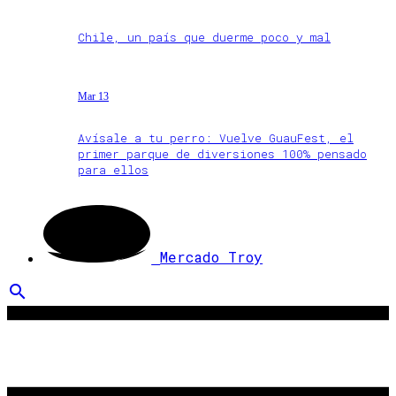
Chile, un país que duerme poco y mal
Mar 13
Avísale a tu perro: Vuelve GuauFest, el
primer parque de diversiones 100% pensado
para ellos
Mercado Troy
search