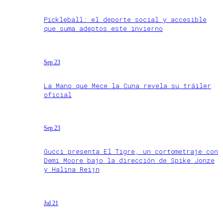
Pickleball: el deporte social y accesible
que suma adeptos este invierno
Sep 23
La Mano que Mece la Cuna revela su tráiler
oficial
Sep 23
Gucci presenta El Tigre, un cortometraje con
Demi Moore bajo la dirección de Spike Jonze
y Halina Reijn
Jul 21