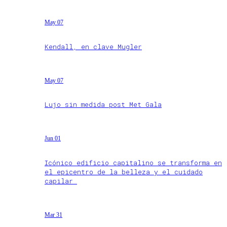
May 07
Kendall, en clave Mugler
May 07
Lujo sin medida post Met Gala
Jun 01
Icónico edificio capitalino se transforma en
el epicentro de la belleza y el cuidado
capilar
Mar 31