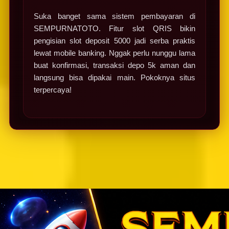
Suka banget sama sistem pembayaran di
SEMPURNATOTO. Fitur slot QRIS bikin
pengisian slot deposit 5000 jadi serba praktis
lewat mobile banking. Nggak perlu nunggu lama
buat konfirmasi, transaksi depo 5k aman dan
langsung bisa dipakai main. Pokoknya situs
terpercaya!