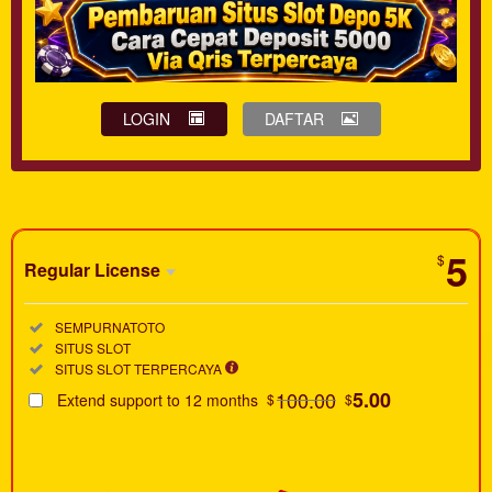
LOGIN
DAFTAR
Show More
5
$
Regular License
Regular
Included:
SEMPURNATOTO
License
Included:
SITUS SLOT
SELECTED
Included:
SITUS SLOT TERPERCAYA
88
$
100.00
5.00
Extend support to 12 months
$
$
Sempurnatoto
hadirkan
pembaruan
situs slot