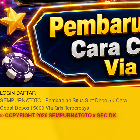
LOGIN
DAFTAR
SEMPURNATOTO - Pembaruan Situs Slot Depo 5K Cara
Cepat Deposit 5000 Via Qris Terpercaya
© COPYRIGHT 2026 SEMPURNATOTO x SEO DK.