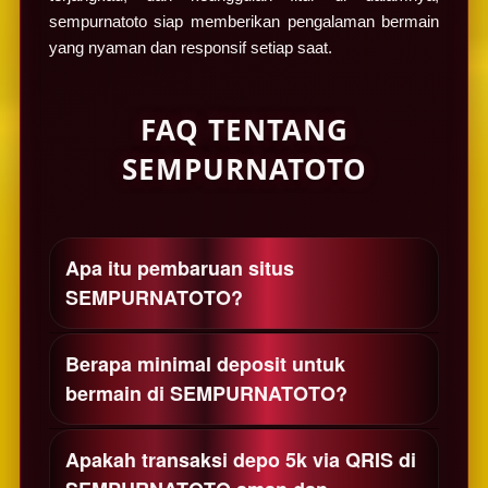
sempurnatoto siap memberikan pengalaman bermain
yang nyaman dan responsif setiap saat.
FAQ TENTANG
SEMPURNATOTO
Apa itu pembaruan situs
SEMPURNATOTO?
SEMPURNATOTO hadirkan pembaruan
Berapa minimal deposit untuk
situs slot depo 5k berikan metode cepat
bermain di SEMPURNATOTO?
transaksi lewat scan QRIS deposit 5000
dengan dukungan pola putaran games
Minimal transaksi di platform ini sangat
Apakah transaksi depo 5k via QRIS di
mudah raih kemenangan. Pembaruan ini
terjangkau, yaitu melalui fitur slot deposit