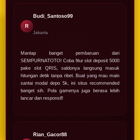
kapan saja tanpa terhalang jam
operasional bank.
Budi_Santoso99
R
Jakarta
Mantap banget pembaruan dari
SEMPURNATOTO! Coba fitur slot deposit 5000
pake slot QRIS, saldonya langsung masuk
hitungan detik tanpa ribet. Buat yang mau main
santai modal depo 5k, ini situs recommended
banget sih. Pola gamenya juga berasa lebih
lancar dan responsif!
Rian_Gacor88