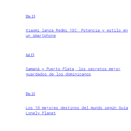
Dic 13
Xiaomi lanza Redmi 13C: Potencia y estilo en
un smartphone
Jul 15
Samaná y Puerto Plata, los secretos mejor
guardados de los dominicanos
Dic 21
Los 10 mejores destinos del mundo según Guía
Lonely Planet