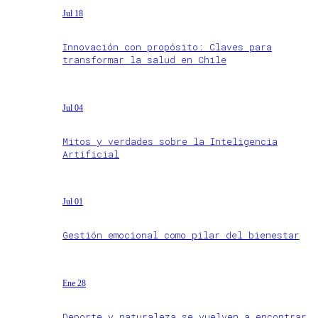
Jul 18
Innovación con propósito: Claves para
transformar la salud en Chile
Jul 04
Mitos y verdades sobre la Inteligencia
Artificial
Jul 01
Gestión emocional como pilar del bienestar
Ene 28
Deporte y naturaleza se vuelven a encontrar