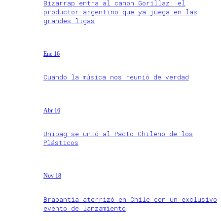
Bizarrap entra al canon Gorillaz: el
productor argentino que ya juega en las
grandes ligas
Ene 16
Cuando la música nos reunió de verdad
Abr 16
Unibag se unió al Pacto Chileno de los
Plásticos
Nov 18
Brabantia aterrizó en Chile con un exclusivo
evento de lanzamiento