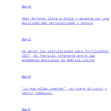
May 19
Uber Mujeres llega a Chile y apuesta por una
movilidad más personalizada y segura
May 12
Se abren las postulaciones para PortilloFest
2027, el festival referente entre las
academias musicales de América Latina
May 07
“Lo que ellas cuentan”, un viaje al vivir y
sentir femenino”
Mar 31