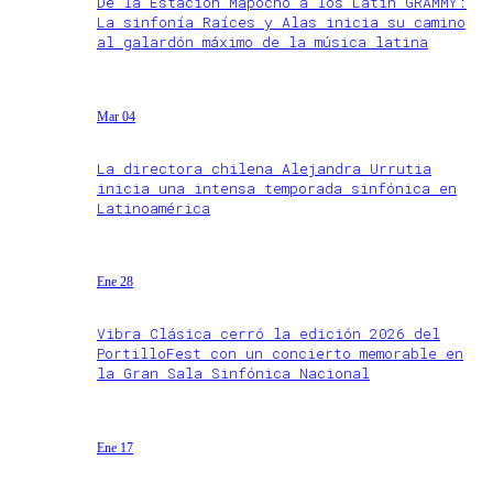
De la Estación Mapocho a los Latin GRAMMY:
La sinfonía Raíces y Alas inicia su camino
al galardón máximo de la música latina
Mar 04
La directora chilena Alejandra Urrutia
inicia una intensa temporada sinfónica en
Latinoamérica
Ene 28
Vibra Clásica cerró la edición 2026 del
PortilloFest con un concierto memorable en
la Gran Sala Sinfónica Nacional
Ene 17