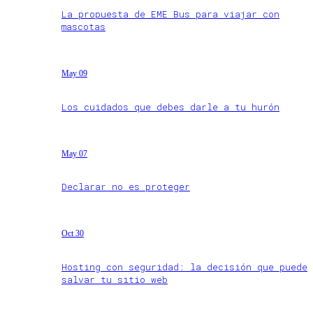
La propuesta de EME Bus para viajar con
mascotas
May 09
Los cuidados que debes darle a tu hurón
May 07
Declarar no es proteger
Oct 30
Hosting con seguridad: la decisión que puede
salvar tu sitio web