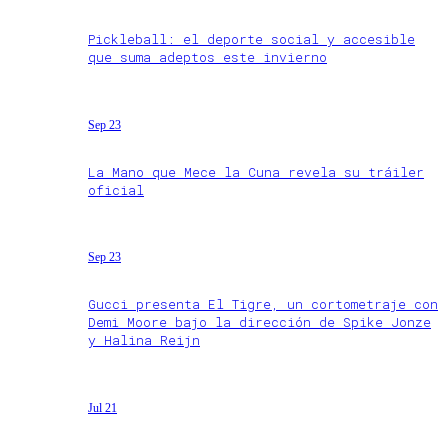
Pickleball: el deporte social y accesible
que suma adeptos este invierno
Sep 23
La Mano que Mece la Cuna revela su tráiler
oficial
Sep 23
Gucci presenta El Tigre, un cortometraje con
Demi Moore bajo la dirección de Spike Jonze
y Halina Reijn
Jul 21