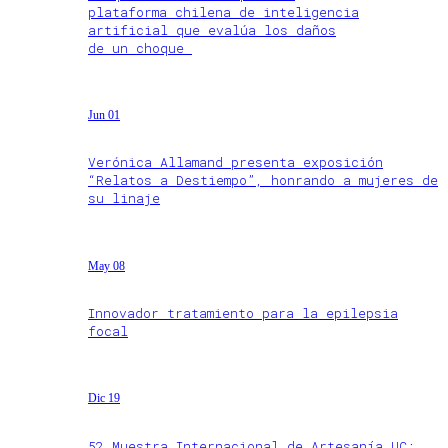
plataforma chilena de inteligencia
artificial que evalúa los daños
de un choque
Jun 01
Verónica Allamand presenta exposición
“Relatos a Destiempo”, honrando a mujeres de
su linaje
May 08
Innovador tratamiento para la epilepsia
focal
Dic 19
52 Muestra Internacional de Artesanía UC: