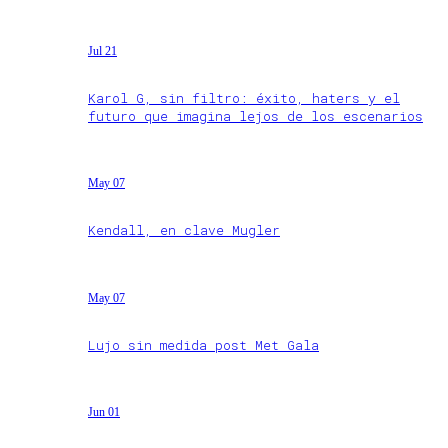
Jul 21
Karol G, sin filtro: éxito, haters y el
futuro que imagina lejos de los escenarios
May 07
Kendall, en clave Mugler
May 07
Lujo sin medida post Met Gala
Jun 01