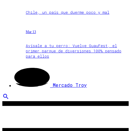
Chile, un país que duerme poco y mal
Mar 13
Avísale a tu perro: Vuelve GuauFest, el
primer parque de diversiones 100% pensado
para ellos
Mercado Troy
search