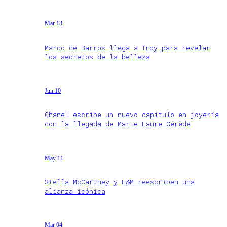
Mar 13
Marco de Barros llega a Troy para revelar
los secretos de la belleza
Jun 10
Chanel escribe un nuevo capítulo en joyería
con la llegada de Marie-Laure Cérède
May 11
Stella McCartney y H&M reescriben una
alianza icónica
Mar 04