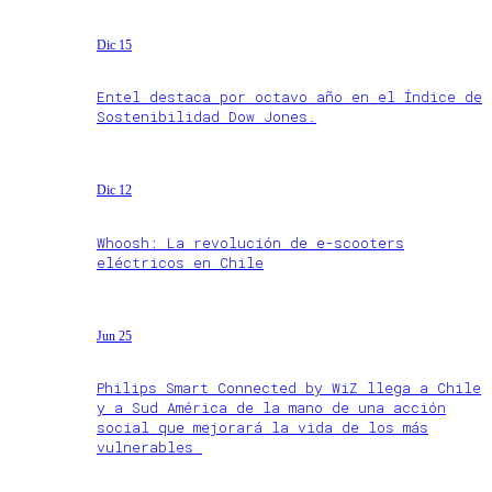
Dic 15
Entel destaca por octavo año en el Índice de
Sostenibilidad Dow Jones.
Dic 12
Whoosh: La revolución de e-scooters
eléctricos en Chile
Jun 25
Philips Smart Connected by WiZ llega a Chile
y a Sud América de la mano de una acción
social que mejorará la vida de los más
vulnerables