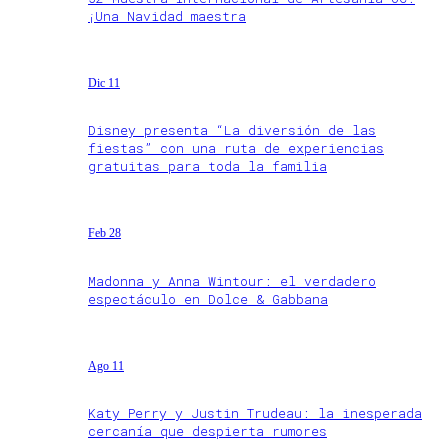
¡Una Navidad maestra
Dic 11
Disney presenta “La diversión de las
fiestas” con una ruta de experiencias
gratuitas para toda la familia
Feb 28
Madonna y Anna Wintour: el verdadero
espectáculo en Dolce & Gabbana
Ago 11
Katy Perry y Justin Trudeau: la inesperada
cercanía que despierta rumores