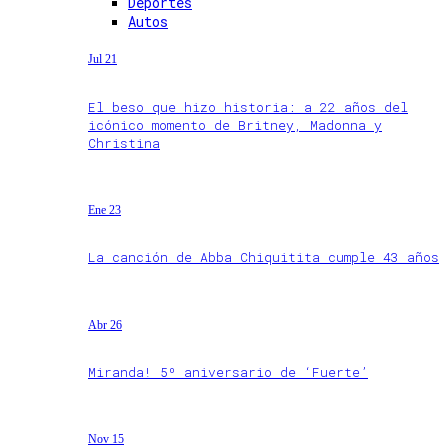
Deportes
Autos
Jul 21
El beso que hizo historia: a 22 años del
icónico momento de Britney, Madonna y
Christina
Ene 23
La canción de Abba Chiquitita cumple 43 años
Abr 26
Miranda! 5º aniversario de ‘Fuerte’
Nov 15