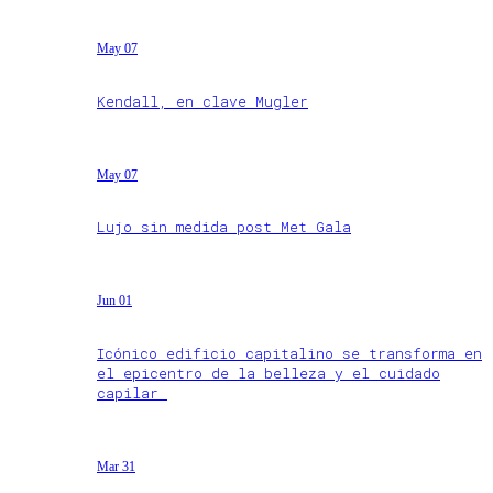
May 07
Kendall, en clave Mugler
May 07
Lujo sin medida post Met Gala
Jun 01
Icónico edificio capitalino se transforma en
el epicentro de la belleza y el cuidado
capilar
Mar 31