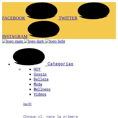
FACEBOOK
TWITTER
INSTAGRAM
Categorías
HOY
Gossip
Belleza
Moda
Wellness
Videos
Jun 01
Choque.cl: nace la primera