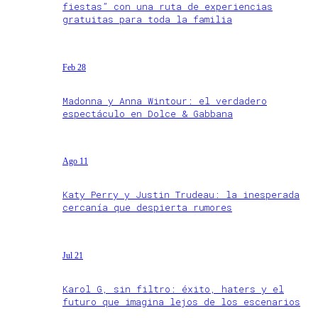
fiestas” con una ruta de experiencias
gratuitas para toda la familia
Feb 28
Madonna y Anna Wintour: el verdadero
espectáculo en Dolce & Gabbana
Ago 11
Katy Perry y Justin Trudeau: la inesperada
cercanía que despierta rumores
Jul 21
Karol G, sin filtro: éxito, haters y el
futuro que imagina lejos de los escenarios