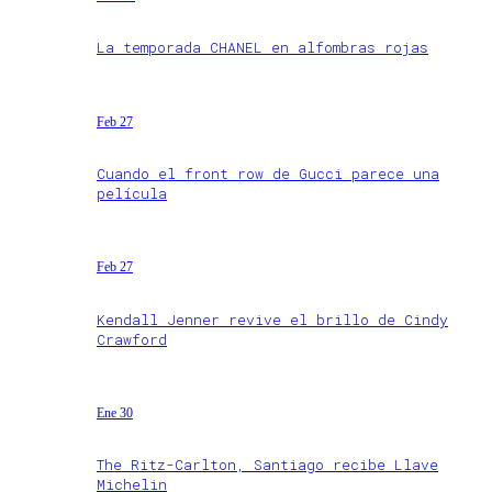
La temporada CHANEL en alfombras rojas
Feb 27
Cuando el front row de Gucci parece una
película
Feb 27
Kendall Jenner revive el brillo de Cindy
Crawford
Ene 30
The Ritz-Carlton, Santiago recibe Llave
Michelin