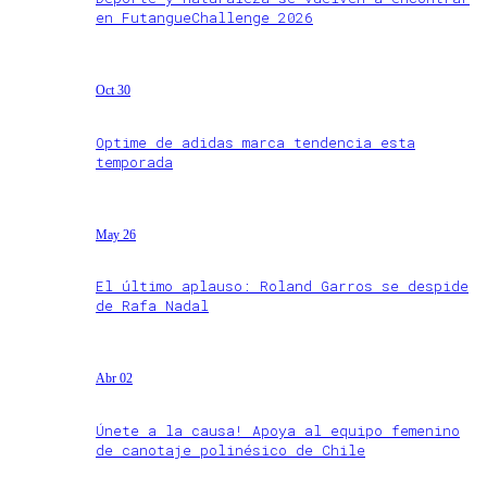
en FutangueChallenge 2026
Oct 30
Optime de adidas marca tendencia esta
temporada
May 26
El último aplauso: Roland Garros se despide
de Rafa Nadal
Abr 02
Únete a la causa! Apoya al equipo femenino
de canotaje polinésico de Chile