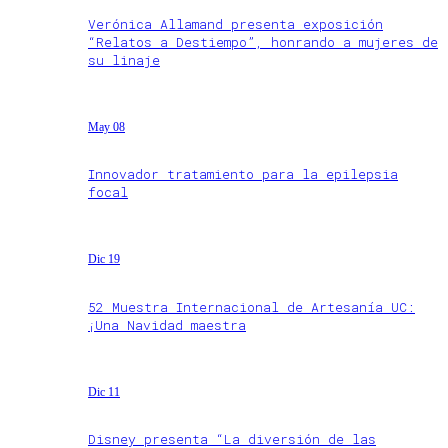
Verónica Allamand presenta exposición
“Relatos a Destiempo”, honrando a mujeres de
su linaje
May 08
Innovador tratamiento para la epilepsia
focal
Dic 19
52 Muestra Internacional de Artesanía UC:
¡Una Navidad maestra
Dic 11
Disney presenta “La diversión de las