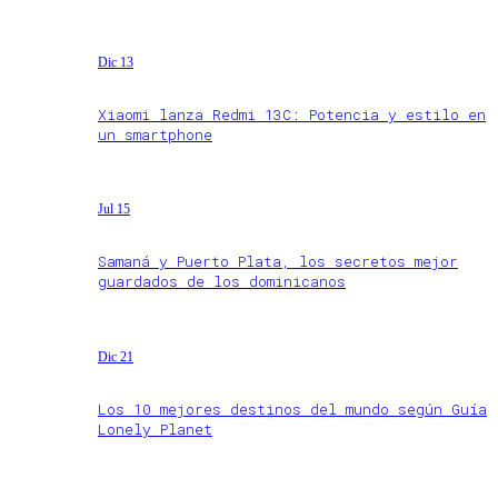
Dic 13
Xiaomi lanza Redmi 13C: Potencia y estilo en
un smartphone
Jul 15
Samaná y Puerto Plata, los secretos mejor
guardados de los dominicanos
Dic 21
Los 10 mejores destinos del mundo según Guía
Lonely Planet