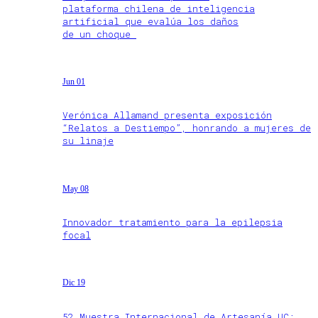
plataforma chilena de inteligencia
artificial que evalúa los daños
de un choque
Jun 01
Verónica Allamand presenta exposición
“Relatos a Destiempo”, honrando a mujeres de
su linaje
May 08
Innovador tratamiento para la epilepsia
focal
Dic 19
52 Muestra Internacional de Artesanía UC: