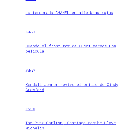
La temporada CHANEL en alfombras rojas
Feb 27
Cuando el front row de Gucci parece una
película
Feb 27
Kendall Jenner revive el brillo de Cindy
Crawford
Ene 30
The Ritz-Carlton, Santiago recibe Llave
Michelin