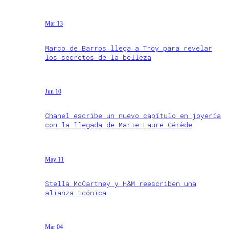
Mar 13
Marco de Barros llega a Troy para revelar
los secretos de la belleza
Jun 10
Chanel escribe un nuevo capítulo en joyería
con la llegada de Marie-Laure Cérède
May 11
Stella McCartney y H&M reescriben una
alianza icónica
Mar 04