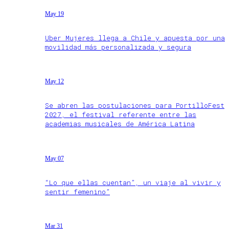
May 19
Uber Mujeres llega a Chile y apuesta por una
movilidad más personalizada y segura
May 12
Se abren las postulaciones para PortilloFest
2027, el festival referente entre las
academias musicales de América Latina
May 07
“Lo que ellas cuentan”, un viaje al vivir y
sentir femenino”
Mar 31