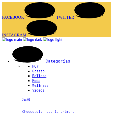
FACEBOOK
TWITTER
INSTAGRAM
Categorías
HOY
Gossip
Belleza
Moda
Wellness
Videos
Jun 01
Choque.cl: nace la primera