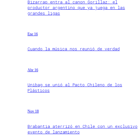
Bizarrap entra al canon Gorillaz: el
productor argentino que ya juega en las
grandes ligas
Ene 16
Cuando la música nos reunió de verdad
Abr 16
Unibag se unió al Pacto Chileno de los
Plásticos
Nov 18
Brabantia aterrizó en Chile con un exclusivo
evento de lanzamiento