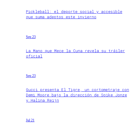
Pickleball: el deporte social y accesible
que suma adeptos este invierno
Sep 23
La Mano que Mece la Cuna revela su tráiler
oficial
Sep 23
Gucci presenta El Tigre, un cortometraje con
Demi Moore bajo la dirección de Spike Jonze
y Halina Reijn
Jul 21