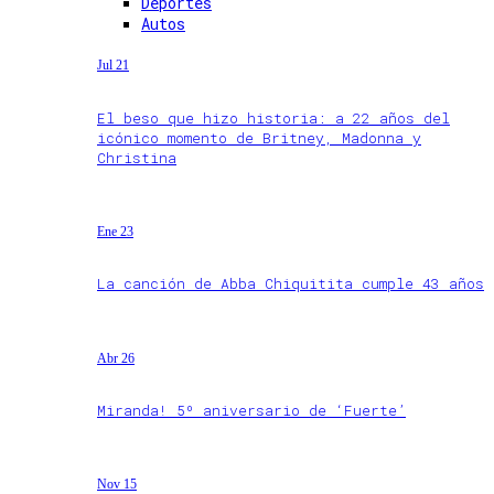
Deportes
Autos
Jul 21
El beso que hizo historia: a 22 años del
icónico momento de Britney, Madonna y
Christina
Ene 23
La canción de Abba Chiquitita cumple 43 años
Abr 26
Miranda! 5º aniversario de ‘Fuerte’
Nov 15