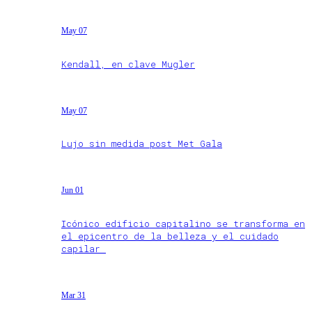
May 07
Kendall, en clave Mugler
May 07
Lujo sin medida post Met Gala
Jun 01
Icónico edificio capitalino se transforma en
el epicentro de la belleza y el cuidado
capilar
Mar 31