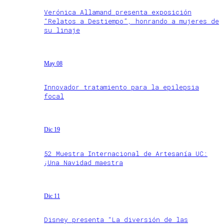
Verónica Allamand presenta exposición
“Relatos a Destiempo”, honrando a mujeres de
su linaje
May 08
Innovador tratamiento para la epilepsia
focal
Dic 19
52 Muestra Internacional de Artesanía UC:
¡Una Navidad maestra
Dic 11
Disney presenta “La diversión de las