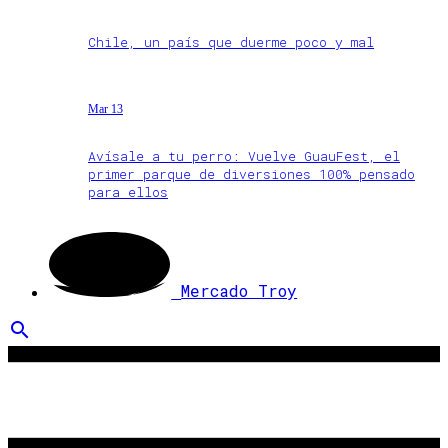
Chile, un país que duerme poco y mal
Mar 13
Avísale a tu perro: Vuelve GuauFest, el
primer parque de diversiones 100% pensado
para ellos
Mercado Troy
search