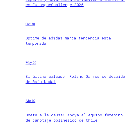
en FutangueChallenge 2026
Oct 30
Optime de adidas marca tendencia esta
temporada
May 26
El último aplauso: Roland Garros se despide
de Rafa Nadal
Abr 02
Únete a la causa! Apoya al equipo femenino
de canotaje polinésico de Chile