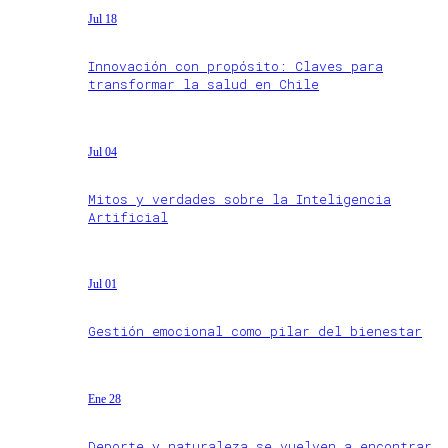
Jul 18
Innovación con propósito: Claves para
transformar la salud en Chile
Jul 04
Mitos y verdades sobre la Inteligencia
Artificial
Jul 01
Gestión emocional como pilar del bienestar
Ene 28
Deporte y naturaleza se vuelven a encontrar