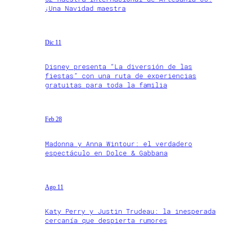
¡Una Navidad maestra
Dic 11
Disney presenta “La diversión de las
fiestas” con una ruta de experiencias
gratuitas para toda la familia
Feb 28
Madonna y Anna Wintour: el verdadero
espectáculo en Dolce & Gabbana
Ago 11
Katy Perry y Justin Trudeau: la inesperada
cercanía que despierta rumores