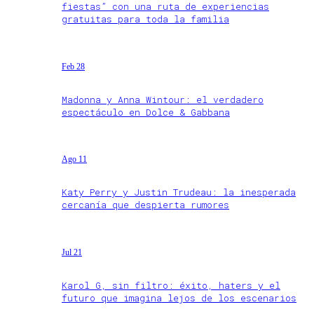
fiestas” con una ruta de experiencias
gratuitas para toda la familia
Feb 28
Madonna y Anna Wintour: el verdadero
espectáculo en Dolce & Gabbana
Ago 11
Katy Perry y Justin Trudeau: la inesperada
cercanía que despierta rumores
Jul 21
Karol G, sin filtro: éxito, haters y el
futuro que imagina lejos de los escenarios