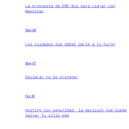
La propuesta de EME Bus para viajar con
mascotas
May 09
Los cuidados que debes darle a tu hurón
May 07
Declarar no es proteger
Oct 30
Hosting con seguridad: la decisión que puede
salvar tu sitio web