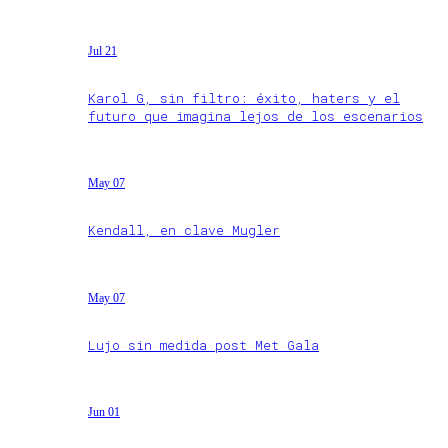
Jul 21
Karol G, sin filtro: éxito, haters y el
futuro que imagina lejos de los escenarios
May 07
Kendall, en clave Mugler
May 07
Lujo sin medida post Met Gala
Jun 01