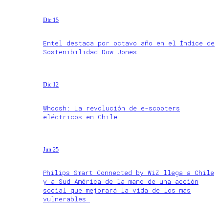
Dic 15
Entel destaca por octavo año en el Índice de
Sostenibilidad Dow Jones.
Dic 12
Whoosh: La revolución de e-scooters
eléctricos en Chile
Jun 25
Philips Smart Connected by WiZ llega a Chile
y a Sud América de la mano de una acción
social que mejorará la vida de los más
vulnerables