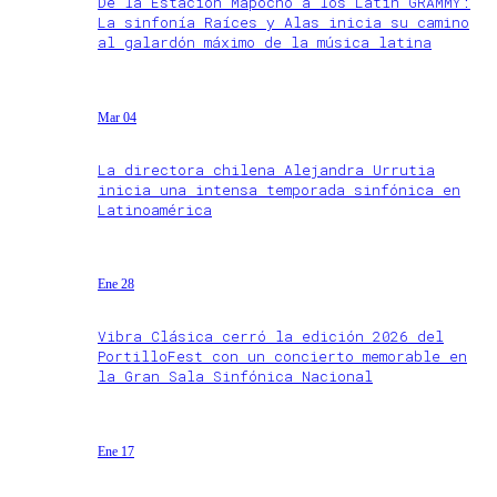
De la Estación Mapocho a los Latin GRAMMY:
La sinfonía Raíces y Alas inicia su camino
al galardón máximo de la música latina
Mar 04
La directora chilena Alejandra Urrutia
inicia una intensa temporada sinfónica en
Latinoamérica
Ene 28
Vibra Clásica cerró la edición 2026 del
PortilloFest con un concierto memorable en
la Gran Sala Sinfónica Nacional
Ene 17