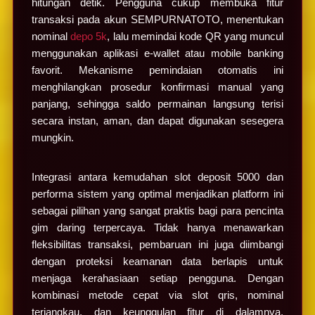
hitungan detik. Pengguna cukup membuka fitur
transaksi pada akun SEMPURNATOTO, menentukan
nominal
depo 5k
, lalu memindai kode QR yang muncul
menggunakan aplikasi e-wallet atau mobile banking
favorit. Mekanisme pemindaian otomatis ini
menghilangkan prosedur konfirmasi manual yang
panjang, sehingga saldo permainan langsung terisi
secara instan, aman, dan dapat digunakan sesegera
mungkin.
Integrasi antara kemudahan slot deposit 5000 dan
performa sistem yang optimal menjadikan platform ini
sebagai pilihan yang sangat praktis bagi para pencinta
gim daring terpercaya. Tidak hanya menawarkan
fleksibilitas transaksi, pembaruan ini juga diimbangi
dengan proteksi keamanan data berlapis untuk
menjaga kerahasiaan setiap pengguna. Dengan
kombinasi metode cepat via slot qris, nominal
terjangkau, dan keunggulan fitur di dalamnya,