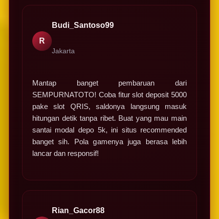
kapan saja tanpa terhalang jam
operasional bank.
Budi_Santoso99
R
Jakarta
Mantap banget pembaruan dari
SEMPURNATOTO! Coba fitur slot deposit 5000
pake slot QRIS, saldonya langsung masuk
hitungan detik tanpa ribet. Buat yang mau main
santai modal depo 5k, ini situs recommended
banget sih. Pola gamenya juga berasa lebih
lancar dan responsif!
Rian_Gacor88