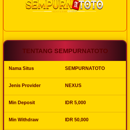
depo 5k
berikan
metode cepat
transaksi
lewat scan
qris deposit
5000 dengan
dukungan
TENTANG SEMPURNATOTO
pola putaran
games
mudah raih
Nama Situs
SEMPURNATOTO
V
i
Jenis Provider
NEXUS
e
w
Min Deposit
IDR 5,000
l
i
c
Min Withdraw
IDR 50,000
e
n