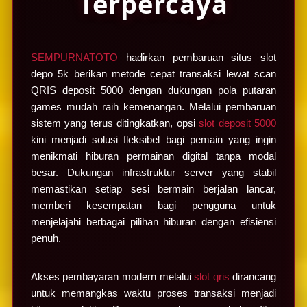
Terpercaya
SEMPURNATOTO
hadirkan pembaruan situs slot
depo 5k berikan metode cepat transaksi lewat scan
QRIS deposit 5000 dengan dukungan pola putaran
games mudah raih kemenangan. Melalui pembaruan
sistem yang terus ditingkatkan, opsi
slot deposit 5000
kini menjadi solusi fleksibel bagi pemain yang ingin
menikmati hiburan permainan digital tanpa modal
besar. Dukungan infrastruktur server yang stabil
memastikan setiap sesi bermain berjalan lancar,
memberi kesempatan bagi pengguna untuk
menjelajahi berbagai pilihan hiburan dengan efisiensi
penuh.
Akses pembayaran modern melalui
slot qris
dirancang
untuk memangkas waktu proses transaksi menjadi