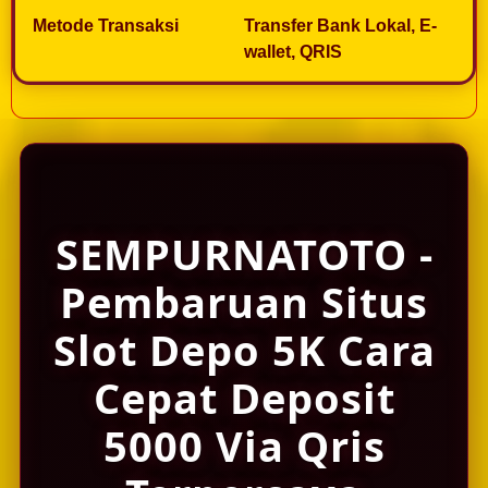
s
Metode Transaksi
Transfer Bank Lokal, E-
e
wallet, QRIS
d
e
t
a
i
l
s
SEMPURNATOTO -
Pembaruan Situs
Slot Depo 5K Cara
Cepat Deposit
5000 Via Qris