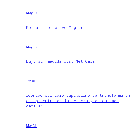
May 07
Kendall, en clave Mugler
May 07
Lujo sin medida post Met Gala
Jun 01
Icónico edificio capitalino se transforma en
el epicentro de la belleza y el cuidado
capilar
Mar 31