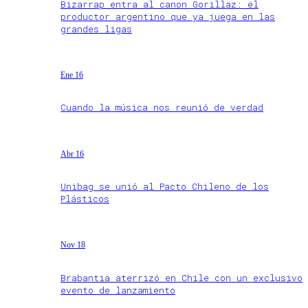
Bizarrap entra al canon Gorillaz: el
productor argentino que ya juega en las
grandes ligas
Ene 16
Cuando la música nos reunió de verdad
Abr 16
Unibag se unió al Pacto Chileno de los
Plásticos
Nov 18
Brabantia aterrizó en Chile con un exclusivo
evento de lanzamiento