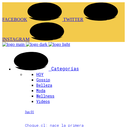
FACEBOOK
TWITTER
INSTAGRAM
Categorías
HOY
Gossip
Belleza
Moda
Wellness
Videos
Jun 01
Choque.cl: nace la primera