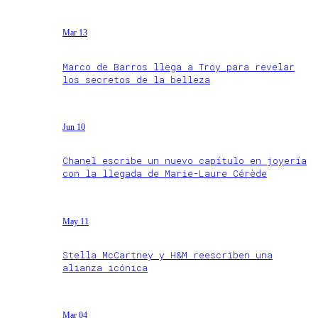
Mar 13
Marco de Barros llega a Troy para revelar
los secretos de la belleza
Jun 10
Chanel escribe un nuevo capítulo en joyería
con la llegada de Marie-Laure Cérède
May 11
Stella McCartney y H&M reescriben una
alianza icónica
Mar 04