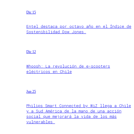
Dic 15
Entel destaca por octavo año en el Índice de
Sostenibilidad Dow Jones.
Dic 12
Whoosh: La revolución de e-scooters
eléctricos en Chile
Jun 25
Philips Smart Connected by WiZ llega a Chile
y a Sud América de la mano de una acción
social que mejorará la vida de los más
vulnerables