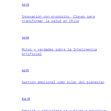
Jul 18
Innovación con propósito: Claves para
transformar la salud en Chile
Jul 04
Mitos y verdades sobre la Inteligencia
Artificial
Jul 01
Gestión emocional como pilar del bienestar
Ene 28
Deporte y naturaleza se vuelven a encontrar