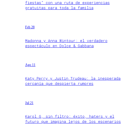
fiestas” con una ruta de experiencias
gratuitas para toda la familia
Feb 28
Madonna y Anna Wintour: el verdadero
espectáculo en Dolce & Gabbana
Ago 11
Katy Perry y Justin Trudeau: la inesperada
cercanía que despierta rumores
Jul 21
Karol G, sin filtro: éxito, haters y el
futuro que imagina lejos de los escenarios