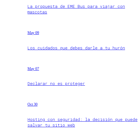
La propuesta de EME Bus para viajar con
mascotas
May 09
Los cuidados que debes darle a tu hurón
May 07
Declarar no es proteger
Oct 30
Hosting con seguridad: la decisión que puede
salvar tu sitio web