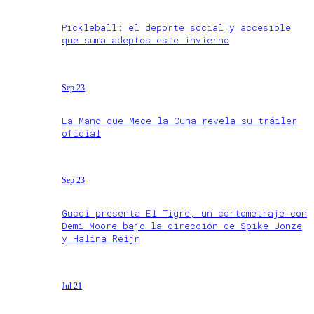
Pickleball: el deporte social y accesible
que suma adeptos este invierno
Sep 23
La Mano que Mece la Cuna revela su tráiler
oficial
Sep 23
Gucci presenta El Tigre, un cortometraje con
Demi Moore bajo la dirección de Spike Jonze
y Halina Reijn
Jul 21