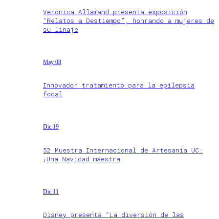
Verónica Allamand presenta exposición
“Relatos a Destiempo”, honrando a mujeres de
su linaje
May 08
Innovador tratamiento para la epilepsia
focal
Dic 19
52 Muestra Internacional de Artesanía UC:
¡Una Navidad maestra
Dic 11
Disney presenta “La diversión de las