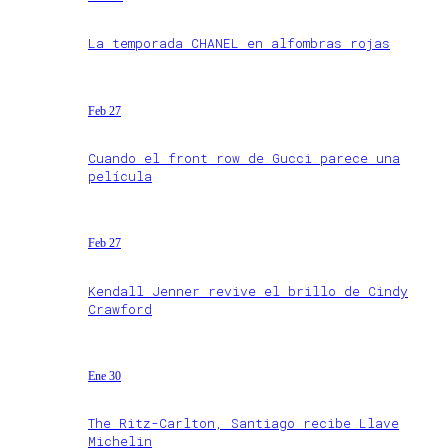
La temporada CHANEL en alfombras rojas
Feb 27
Cuando el front row de Gucci parece una
película
Feb 27
Kendall Jenner revive el brillo de Cindy
Crawford
Ene 30
The Ritz-Carlton, Santiago recibe Llave
Michelin