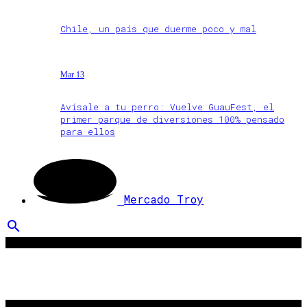
Chile, un país que duerme poco y mal
Mar 13
Avísale a tu perro: Vuelve GuauFest, el
primer parque de diversiones 100% pensado
para ellos
Mercado Troy
search