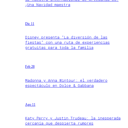
¡Una Navidad maestra
Dic 11
Disney presenta “La diversión de las
fiestas” con una ruta de experiencias
gratuitas para toda la familia
Feb 28
Madonna y Anna Wintour: el verdadero
espectáculo en Dolce & Gabbana
Ago 11
Katy Perry y Justin Trudeau: la inesperada
cercanía que despierta rumores