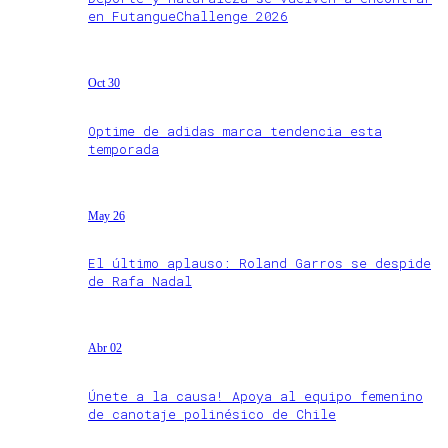
en FutangueChallenge 2026
Oct 30
Optime de adidas marca tendencia esta
temporada
May 26
El último aplauso: Roland Garros se despide
de Rafa Nadal
Abr 02
Únete a la causa! Apoya al equipo femenino
de canotaje polinésico de Chile