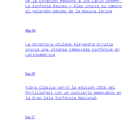
De la Estación Mapocho a los Latin GRAMMY:
La sinfonía Raíces y Alas inicia su camino
al galardón máximo de la música latina
Mar 04
La directora chilena Alejandra Urrutia
inicia una intensa temporada sinfónica en
Latinoamérica
Ene 28
Vibra Clásica cerró la edición 2026 del
PortilloFest con un concierto memorable en
la Gran Sala Sinfónica Nacional
Ene 17