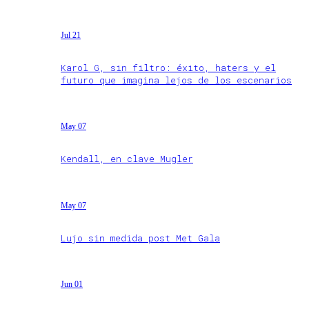
Jul 21
Karol G, sin filtro: éxito, haters y el
futuro que imagina lejos de los escenarios
May 07
Kendall, en clave Mugler
May 07
Lujo sin medida post Met Gala
Jun 01