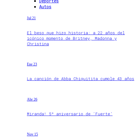
Deportes
Autos
Jul 21
El beso que hizo historia: a 22 años del
icónico momento de Britney, Madonna y
Christina
Ene 23
La canción de Abba Chiquitita cumple 43 años
Abr 26
Miranda! 5º aniversario de ‘Fuerte’
Nov 15