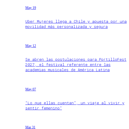
May 19
Uber Mujeres llega a Chile y apuesta por una
movilidad más personalizada y segura
May 12
Se abren las postulaciones para PortilloFest
2027, el festival referente entre las
academias musicales de América Latina
May 07
“Lo que ellas cuentan”, un viaje al vivir y
sentir femenino”
Mar 31