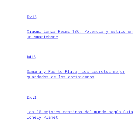
Dic 13
Xiaomi lanza Redmi 13C: Potencia y estilo en
un smartphone
Jul 15
Samaná y Puerto Plata, los secretos mejor
guardados de los dominicanos
Dic 21
Los 10 mejores destinos del mundo según Guía
Lonely Planet