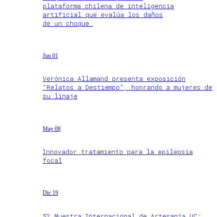
plataforma chilena de inteligencia
artificial que evalúa los daños
de un choque
Jun 01
Verónica Allamand presenta exposición
“Relatos a Destiempo”, honrando a mujeres de
su linaje
May 08
Innovador tratamiento para la epilepsia
focal
Dic 19
52 Muestra Internacional de Artesanía UC: