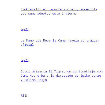
Pickleball: el deporte social y accesible
que suma adeptos este invierno
Sep 23
La Mano que Mece la Cuna revela su tráiler
oficial
Sep 23
Gucci presenta El Tigre, un cortometraje con
Demi Moore bajo la dirección de Spike Jonze
y Halina Reijn
Jul 21