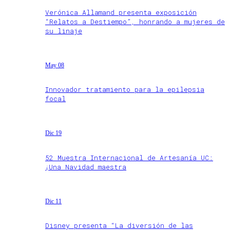
Verónica Allamand presenta exposición
“Relatos a Destiempo”, honrando a mujeres de
su linaje
May 08
Innovador tratamiento para la epilepsia
focal
Dic 19
52 Muestra Internacional de Artesanía UC:
¡Una Navidad maestra
Dic 11
Disney presenta “La diversión de las