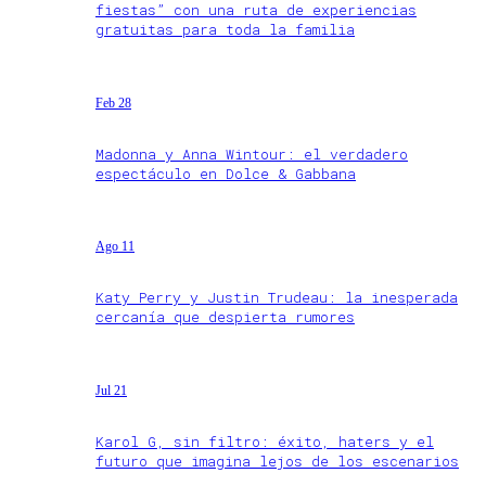
fiestas” con una ruta de experiencias
gratuitas para toda la familia
Feb 28
Madonna y Anna Wintour: el verdadero
espectáculo en Dolce & Gabbana
Ago 11
Katy Perry y Justin Trudeau: la inesperada
cercanía que despierta rumores
Jul 21
Karol G, sin filtro: éxito, haters y el
futuro que imagina lejos de los escenarios