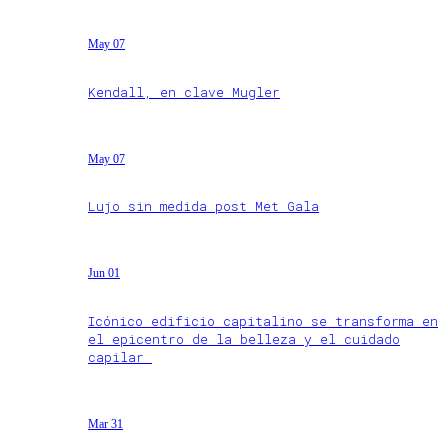
May 07
Kendall, en clave Mugler
May 07
Lujo sin medida post Met Gala
Jun 01
Icónico edificio capitalino se transforma en
el epicentro de la belleza y el cuidado
capilar
Mar 31