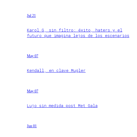
Jul 21
Karol G, sin filtro: éxito, haters y el
futuro que imagina lejos de los escenarios
May 07
Kendall, en clave Mugler
May 07
Lujo sin medida post Met Gala
Jun 01