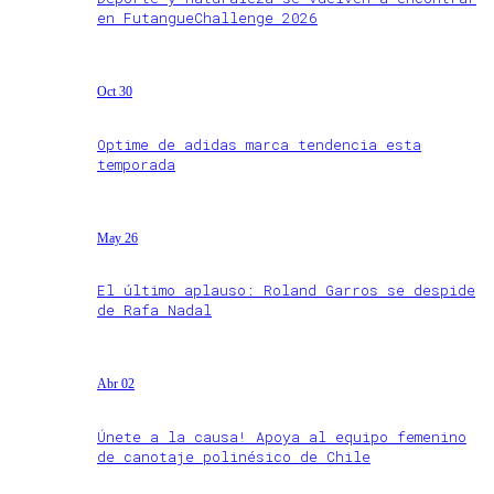
en FutangueChallenge 2026
Oct 30
Optime de adidas marca tendencia esta
temporada
May 26
El último aplauso: Roland Garros se despide
de Rafa Nadal
Abr 02
Únete a la causa! Apoya al equipo femenino
de canotaje polinésico de Chile