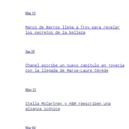
Mar 13
Marco de Barros llega a Troy para revelar
los secretos de la belleza
Jun 10
Chanel escribe un nuevo capítulo en joyería
con la llegada de Marie-Laure Cérède
May 11
Stella McCartney y H&M reescriben una
alianza icónica
Mar 04