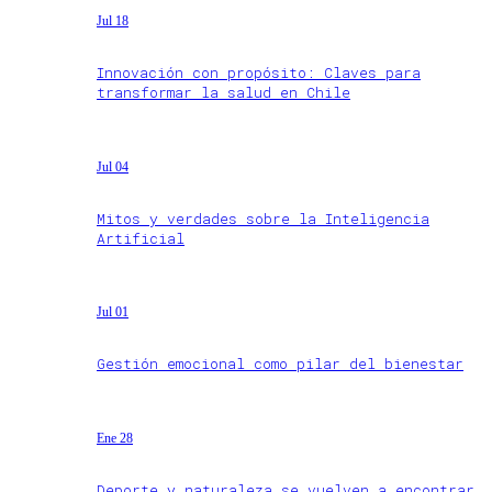
Jul 18
Innovación con propósito: Claves para
transformar la salud en Chile
Jul 04
Mitos y verdades sobre la Inteligencia
Artificial
Jul 01
Gestión emocional como pilar del bienestar
Ene 28
Deporte y naturaleza se vuelven a encontrar