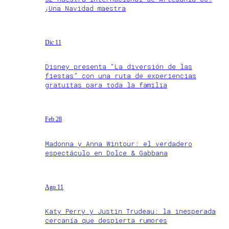
¡Una Navidad maestra
Dic 11
Disney presenta “La diversión de las
fiestas” con una ruta de experiencias
gratuitas para toda la familia
Feb 28
Madonna y Anna Wintour: el verdadero
espectáculo en Dolce & Gabbana
Ago 11
Katy Perry y Justin Trudeau: la inesperada
cercanía que despierta rumores