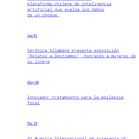
plataforma chilena de inteligencia
artificial que evalúa los daños
de un choque
Jun 01
Verónica Allamand presenta exposición
“Relatos a Destiempo”, honrando a mujeres de
su linaje
May 08
Innovador tratamiento para la epilepsia
focal
Dic 19
52 Muestra Internacional de Artesanía UC: