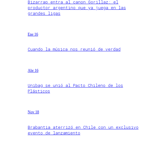
Bizarrap entra al canon Gorillaz: el
productor argentino que ya juega en las
grandes ligas
Ene 16
Cuando la música nos reunió de verdad
Abr 16
Unibag se unió al Pacto Chileno de los
Plásticos
Nov 18
Brabantia aterrizó en Chile con un exclusivo
evento de lanzamiento