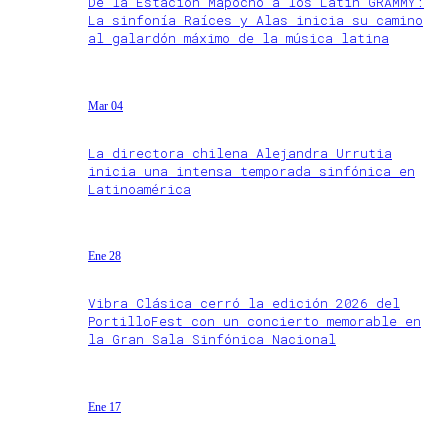
De la Estación Mapocho a los Latin GRAMMY:
La sinfonía Raíces y Alas inicia su camino
al galardón máximo de la música latina
Mar 04
La directora chilena Alejandra Urrutia
inicia una intensa temporada sinfónica en
Latinoamérica
Ene 28
Vibra Clásica cerró la edición 2026 del
PortilloFest con un concierto memorable en
la Gran Sala Sinfónica Nacional
Ene 17