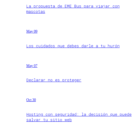
La propuesta de EME Bus para viajar con
mascotas
May 09
Los cuidados que debes darle a tu hurón
May 07
Declarar no es proteger
Oct 30
Hosting con seguridad: la decisión que puede
salvar tu sitio web