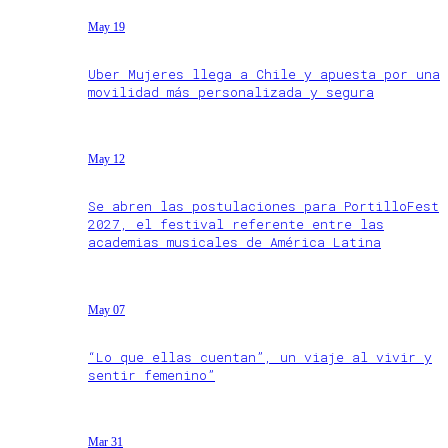
May 19
Uber Mujeres llega a Chile y apuesta por una
movilidad más personalizada y segura
May 12
Se abren las postulaciones para PortilloFest
2027, el festival referente entre las
academias musicales de América Latina
May 07
“Lo que ellas cuentan”, un viaje al vivir y
sentir femenino”
Mar 31