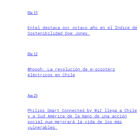
Dic 15
Entel destaca por octavo año en el Índice de
Sostenibilidad Dow Jones.
Dic 12
Whoosh: La revolución de e-scooters
eléctricos en Chile
Jun 25
Philips Smart Connected by WiZ llega a Chile
y a Sud América de la mano de una acción
social que mejorará la vida de los más
vulnerables