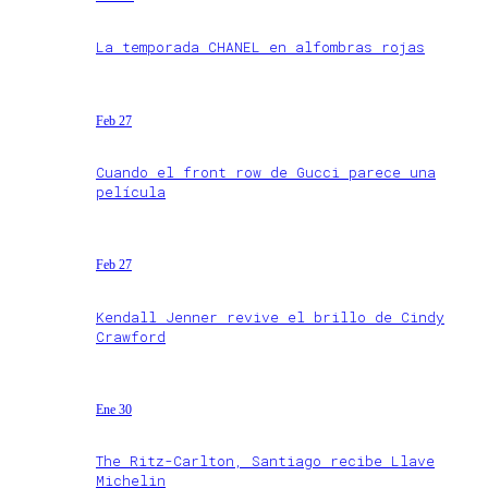
La temporada CHANEL en alfombras rojas
Feb 27
Cuando el front row de Gucci parece una
película
Feb 27
Kendall Jenner revive el brillo de Cindy
Crawford
Ene 30
The Ritz-Carlton, Santiago recibe Llave
Michelin