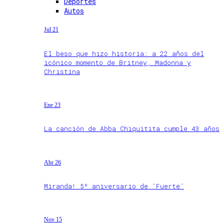
Deportes
Autos
Jul 21
El beso que hizo historia: a 22 años del
icónico momento de Britney, Madonna y
Christina
Ene 23
La canción de Abba Chiquitita cumple 43 años
Abr 26
Miranda! 5º aniversario de ‘Fuerte’
Nov 15