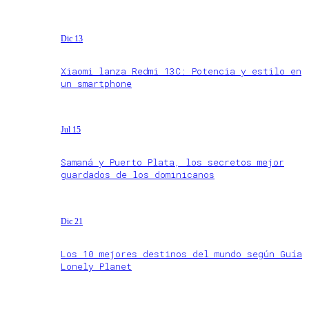
Dic 13
Xiaomi lanza Redmi 13C: Potencia y estilo en
un smartphone
Jul 15
Samaná y Puerto Plata, los secretos mejor
guardados de los dominicanos
Dic 21
Los 10 mejores destinos del mundo según Guía
Lonely Planet