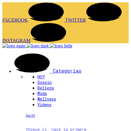
FACEBOOK
TWITTER
INSTAGRAM
Categorías
HOY
Gossip
Belleza
Moda
Wellness
Videos
Jun 01
Choque.cl: nace la primera