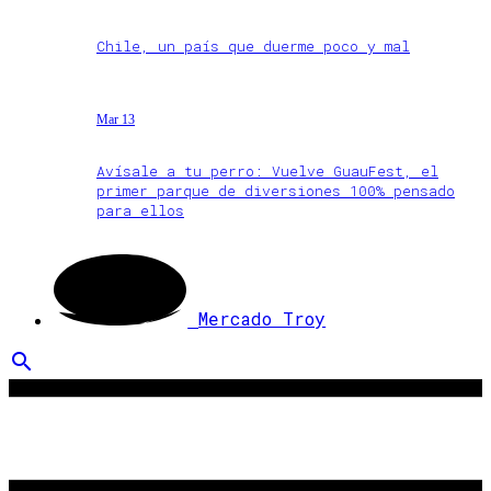
Chile, un país que duerme poco y mal
Mar 13
Avísale a tu perro: Vuelve GuauFest, el
primer parque de diversiones 100% pensado
para ellos
Mercado Troy
search