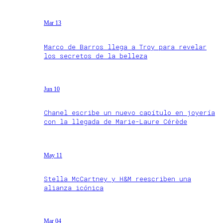
Mar 13
Marco de Barros llega a Troy para revelar
los secretos de la belleza
Jun 10
Chanel escribe un nuevo capítulo en joyería
con la llegada de Marie-Laure Cérède
May 11
Stella McCartney y H&M reescriben una
alianza icónica
Mar 04