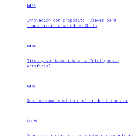
Jul 18
Innovación con propósito: Claves para
transformar la salud en Chile
Jul 04
Mitos y verdades sobre la Inteligencia
Artificial
Jul 01
Gestión emocional como pilar del bienestar
Ene 28
Deporte y naturaleza se vuelven a encontrar