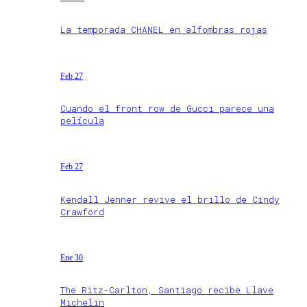
La temporada CHANEL en alfombras rojas
Feb 27
Cuando el front row de Gucci parece una
película
Feb 27
Kendall Jenner revive el brillo de Cindy
Crawford
Ene 30
The Ritz-Carlton, Santiago recibe Llave
Michelin