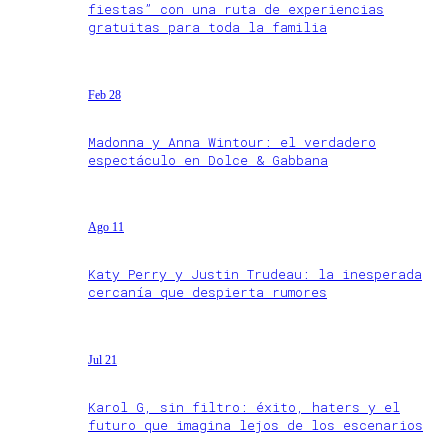
fiestas” con una ruta de experiencias
gratuitas para toda la familia
Feb 28
Madonna y Anna Wintour: el verdadero
espectáculo en Dolce & Gabbana
Ago 11
Katy Perry y Justin Trudeau: la inesperada
cercanía que despierta rumores
Jul 21
Karol G, sin filtro: éxito, haters y el
futuro que imagina lejos de los escenarios