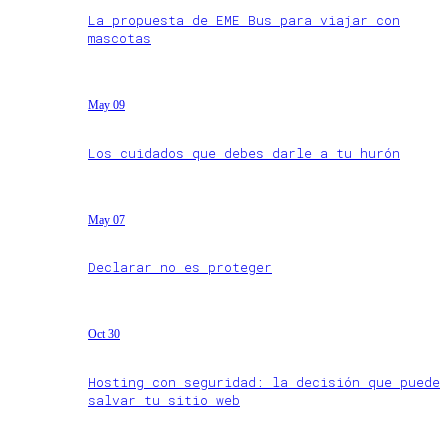
La propuesta de EME Bus para viajar con
mascotas
May 09
Los cuidados que debes darle a tu hurón
May 07
Declarar no es proteger
Oct 30
Hosting con seguridad: la decisión que puede
salvar tu sitio web