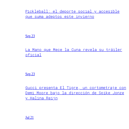
Pickleball: el deporte social y accesible
que suma adeptos este invierno
Sep 23
La Mano que Mece la Cuna revela su tráiler
oficial
Sep 23
Gucci presenta El Tigre, un cortometraje con
Demi Moore bajo la dirección de Spike Jonze
y Halina Reijn
Jul 21