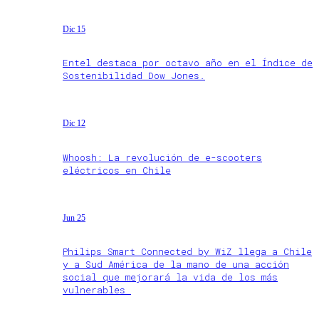
Dic 15
Entel destaca por octavo año en el Índice de
Sostenibilidad Dow Jones.
Dic 12
Whoosh: La revolución de e-scooters
eléctricos en Chile
Jun 25
Philips Smart Connected by WiZ llega a Chile
y a Sud América de la mano de una acción
social que mejorará la vida de los más
vulnerables