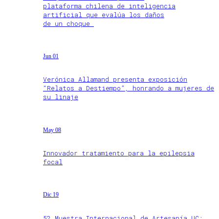
plataforma chilena de inteligencia
artificial que evalúa los daños
de un choque
Jun 01
Verónica Allamand presenta exposición
“Relatos a Destiempo”, honrando a mujeres de
su linaje
May 08
Innovador tratamiento para la epilepsia
focal
Dic 19
52 Muestra Internacional de Artesanía UC: