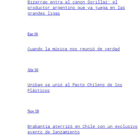
Bizarrap entra al canon Gorillaz: el
productor argentino que ya juega en las
grandes ligas
Ene 16
Cuando la música nos reunió de verdad
Abr 16
Unibag se unió al Pacto Chileno de los
Plásticos
Nov 18
Brabantia aterrizó en Chile con un exclusivo
evento de lanzamiento