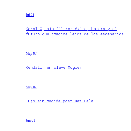
Jul 21
Karol G, sin filtro: éxito, haters y el
futuro que imagina lejos de los escenarios
May 07
Kendall, en clave Mugler
May 07
Lujo sin medida post Met Gala
Jun 01