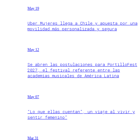
May 19
Uber Mujeres llega a Chile y apuesta por una
movilidad más personalizada y segura
May 12
Se abren las postulaciones para PortilloFest
2027, el festival referente entre las
academias musicales de América Latina
May 07
“Lo que ellas cuentan”, un viaje al vivir y
sentir femenino”
Mar 31