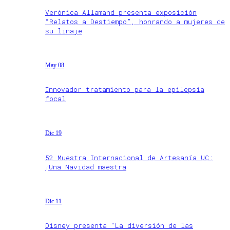
Verónica Allamand presenta exposición
“Relatos a Destiempo”, honrando a mujeres de
su linaje
May 08
Innovador tratamiento para la epilepsia
focal
Dic 19
52 Muestra Internacional de Artesanía UC:
¡Una Navidad maestra
Dic 11
Disney presenta “La diversión de las