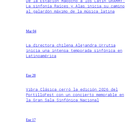
De la Estación Mapocho a los Latin GRAMMY:
La sinfonía Raíces y Alas inicia su camino
al galardón máximo de la música latina
Mar 04
La directora chilena Alejandra Urrutia
inicia una intensa temporada sinfónica en
Latinoamérica
Ene 28
Vibra Clásica cerró la edición 2026 del
PortilloFest con un concierto memorable en
la Gran Sala Sinfónica Nacional
Ene 17