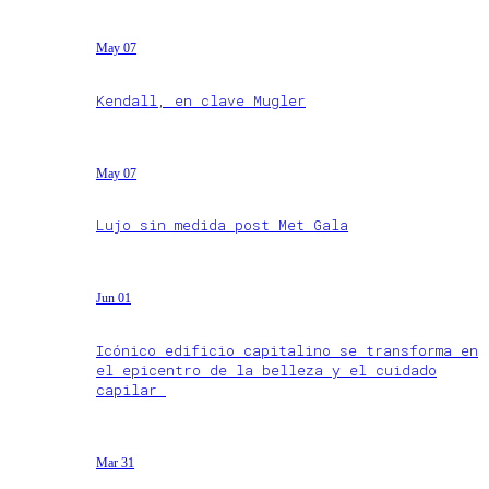
May 07
Kendall, en clave Mugler
May 07
Lujo sin medida post Met Gala
Jun 01
Icónico edificio capitalino se transforma en
el epicentro de la belleza y el cuidado
capilar
Mar 31