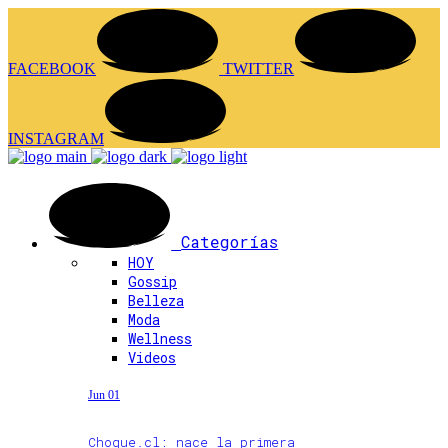
FACEBOOK
TWITTER
INSTAGRAM
Categorías
HOY
Gossip
Belleza
Moda
Wellness
Videos
Jun 01
Choque.cl: nace la primera