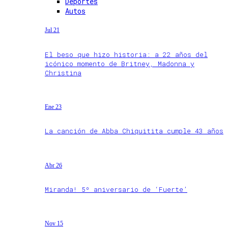
Deportes
Autos
Jul 21
El beso que hizo historia: a 22 años del
icónico momento de Britney, Madonna y
Christina
Ene 23
La canción de Abba Chiquitita cumple 43 años
Abr 26
Miranda! 5º aniversario de ‘Fuerte’
Nov 15