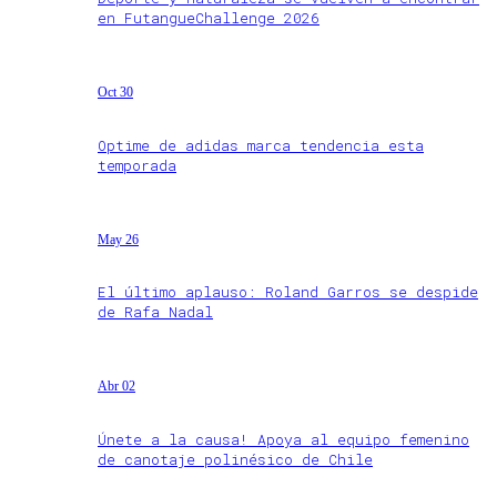
en FutangueChallenge 2026
Oct 30
Optime de adidas marca tendencia esta
temporada
May 26
El último aplauso: Roland Garros se despide
de Rafa Nadal
Abr 02
Únete a la causa! Apoya al equipo femenino
de canotaje polinésico de Chile