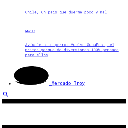
Chile, un país que duerme poco y mal
Mar 13
Avísale a tu perro: Vuelve GuauFest, el
primer parque de diversiones 100% pensado
para ellos
Mercado Troy
search