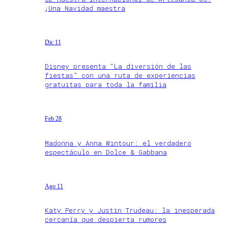
¡Una Navidad maestra
Dic 11
Disney presenta “La diversión de las
fiestas” con una ruta de experiencias
gratuitas para toda la familia
Feb 28
Madonna y Anna Wintour: el verdadero
espectáculo en Dolce & Gabbana
Ago 11
Katy Perry y Justin Trudeau: la inesperada
cercanía que despierta rumores