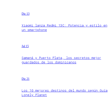
Dic 13
Xiaomi lanza Redmi 13C: Potencia y estilo en
un smartphone
Jul 15
Samaná y Puerto Plata, los secretos mejor
guardados de los dominicanos
Dic 21
Los 10 mejores destinos del mundo según Guía
Lonely Planet