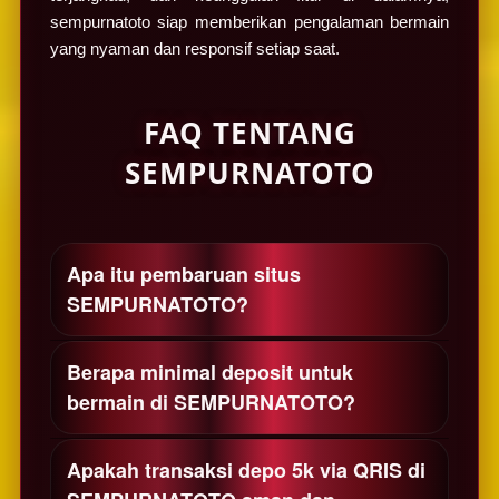
sempurnatoto siap memberikan pengalaman bermain
yang nyaman dan responsif setiap saat.
FAQ TENTANG
SEMPURNATOTO
Apa itu pembaruan situs
SEMPURNATOTO?
SEMPURNATOTO hadirkan pembaruan
Berapa minimal deposit untuk
situs slot depo 5k berikan metode cepat
bermain di SEMPURNATOTO?
transaksi lewat scan QRIS deposit 5000
dengan dukungan pola putaran games
Minimal transaksi di platform ini sangat
Apakah transaksi depo 5k via QRIS di
mudah raih kemenangan. Pembaruan ini
terjangkau, yaitu melalui fitur slot deposit