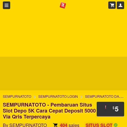
SEMPURNATOTO
SEMPURNATOTO LOGIN
SEMPURNATOTO DAFTAR
SEMPURNATOTO - Pembaruan Situs
5
$
Slot Depo 5K Cara Cepat Deposit 5000
Via Qris Terpercaya
By
SEMPURNATOTO
404
sales
SITUS SLOT