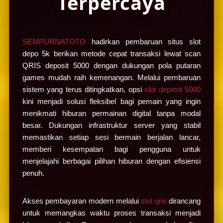
Terpercaya
SEMPURNATOTO
hadirkan pembaruan situs slot
depo 5k berikan metode cepat transaksi lewat scan
QRIS deposit 5000 dengan dukungan pola putaran
games mudah raih kemenangan. Melalui pembaruan
sistem yang terus ditingkatkan, opsi
slot deposit 5000
kini menjadi solusi fleksibel bagi pemain yang ingin
menikmati hiburan permainan digital tanpa modal
besar. Dukungan infrastruktur server yang stabil
memastikan setiap sesi bermain berjalan lancar,
memberi kesempatan bagi pengguna untuk
menjelajahi berbagai pilihan hiburan dengan efisiensi
penuh.
Akses pembayaran modern melalui
slot qris
dirancang
untuk memangkas waktu proses transaksi menjadi