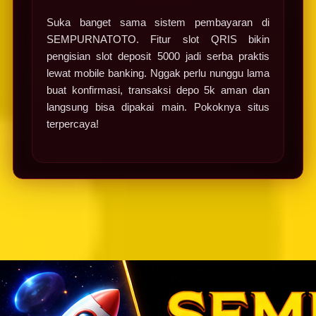
Suka banget sama sistem pembayaran di
SEMPURNATOTO. Fitur slot QRIS bikin
pengisian slot deposit 5000 jadi serba praktis
lewat mobile banking. Nggak perlu nunggu lama
buat konfirmasi, transaksi depo 5k aman dan
langsung bisa dipakai main. Pokoknya situs
terpercaya!