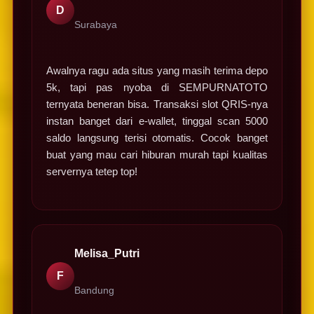
D
Surabaya
Awalnya ragu ada situs yang masih terima depo
5k, tapi pas nyoba di SEMPURNATOTO
ternyata beneran bisa. Transaksi slot QRIS-nya
instan banget dari e-wallet, tinggal scan 5000
saldo langsung terisi otomatis. Cocok banget
buat yang mau cari hiburan murah tapi kualitas
servernya tetep top!
Melisa_Putri
F
Bandung