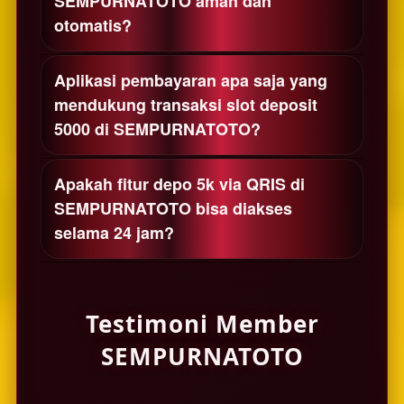
SEMPURNATOTO aman dan
dirancang untuk memberikan kemudahan
5000. Opsi depo 5k ini memungkinkan
otomatis?
akses, kestabilan server, dan kecepatan
Anda untuk langsung menikmati seluruh
transaksi bagi seluruh pengguna.
permainan favorit tanpa perlu
Sangat aman. Setiap transaksi slot QRIS
Aplikasi pembayaran apa saja yang
mengeluarkan modal besar.
diproses secara otomatis oleh sistem
mendukung transaksi slot deposit
tanpa perlu konfirmasi manual yang
5000 di SEMPURNATOTO?
memakan waktu. Selain itu,
SEMPURNATOTO menerapkan sistem
Fitur slot QRIS pada layanan depo 5k
Apakah fitur depo 5k via QRIS di
proteksi enkripsi berlapis untuk menjamin
SEMPURNATOTO mendukung hampir
SEMPURNATOTO bisa diakses
kerahasiaan dan keamanan data setiap
seluruh metode pembayaran digital di
selama 24 jam?
pengguna.
Indonesia, mulai dari e-wallet populer
seperti DANA, OVO, GoPay, dan LinkAja,
Ya, layanan slot deposit 5000 melalui
hingga seluruh aplikasi mobile banking
metode slot QRIS di SEMPURNATOTO
Testimoni Member
yang memiliki fitur pemindai QRIS.
beroperasi penuh selama 24 jam non-stop
setiap hari. Hal ini memungkinkan
SEMPURNATOTO
pengguna untuk melakukan pengisian
saldo depo 5k secara instan dan fleksibel